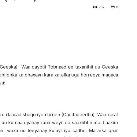
737
0
Newspaper
Geeska)- Waa qaybtii Tobnaad ee taxanihii uu Geeska
idhiidhka ka dhaxayn kara xarafka ugu horreeya magaca
sa:
 u daacad shaqo iyo dareen (Cadifadeedba). Waa xaraf
a uu ku caan yahay ruux weyn oo saaxiibtinimo. Laakiin
an, waxa uu leeyahay kulayl iyo cadho. Mararka qaar