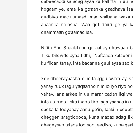
dabeecaddiisa adag ayaa ku kallifta in uu n
hogaamiye, ama ka go’aanka gaadhaya is
gudbiyo macluumaad, mar walbana waxa u
ahaanba nolosha. Waa qof dhiiri geliya k
dhammaan go’aamadiisa.
Nifiin Abu Shaalah oo qoraal ay dhowaan 
T ku bilowdo ayaa tidhi, “Naftaada kalsoon
ku fiican tahay, inta badanna guul ayaa aa
Xeeldheerayaasha cilmifalaggu waxa ay s
yahay ruux lagu yaqaanno himilo iyo riyo n
yahay, lana arkee in uu marar badan liqi w
inta uu runta iska indho tiro laga yaabaa in
dadka la leeyahay aanu go’in, laakiin ceebt
dheggen aragtidooda, kuna madax adag fiki
dhegeysan talada loo soo jeediyo, kuna qaab