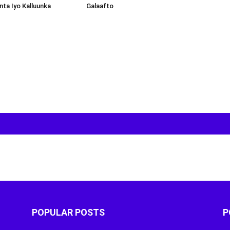
inta Iyo Kalluunka
Galaafto
POPULAR POSTS
P