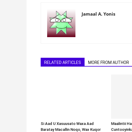
Jamaal A. Yonis
RELATED ARTICLES
MORE FROM AUTHOR
Si Aad U Xasuusato Waxa Aad
Maalintii H
Baratay Macallin Noqo, Wax Kuqor
Cuntooyink