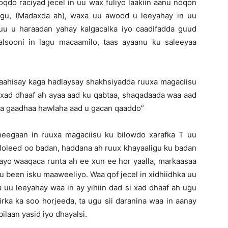
oqdo raciyad jecel in uu wax fuliyo laakiin aanu noqon
agu, (Madaxda ah), waxa uu awood u leeyahay in uu
u u haraadan yahay kalgacalka iyo caadifadda guud
alsooni in lagu macaamilo, taas ayaanu ku saleeyaa
baahisay kaga hadlaysay shakhsiyadda ruuxa magaciisu
i xad dhaaf ah ayaa aad ku qabtaa, shaqadaada waa aad
d ka gaadhaa hawlaha aad u gacan qaaddo”
heegaan in ruuxa magaciisu ku bilowdo xarafka T uu
ololeed oo badan, haddana ah ruux khayaaligu ku badan
aayo waaqaca runta ah ee xun ee hor yaalla, markaasaa
 uu been isku maaweeliyo. Waa qof jecel in xidhiidhka uu
a uu leeyahay waa in ay yihiin dad si xad dhaaf ah ugu
rka ka soo horjeeda, ta ugu sii daranina waa in aanay
ilaan yasid iyo dhayalsi.