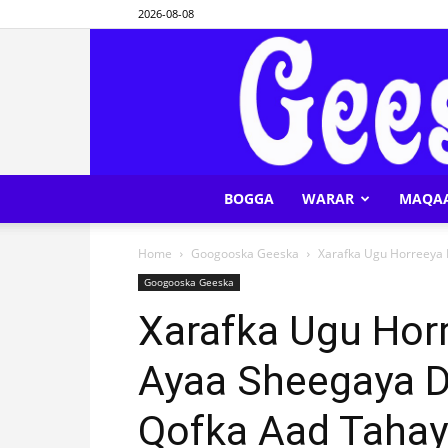
2026-08-08
BOGGA
WARAR
MAQA
Home
Googooska Geeska
Xarafka Ugu Horreeya
Googooska Geeska
Xarafka Ugu Ho
Ayaa Sheegaya 
Qofka Aad Tahay