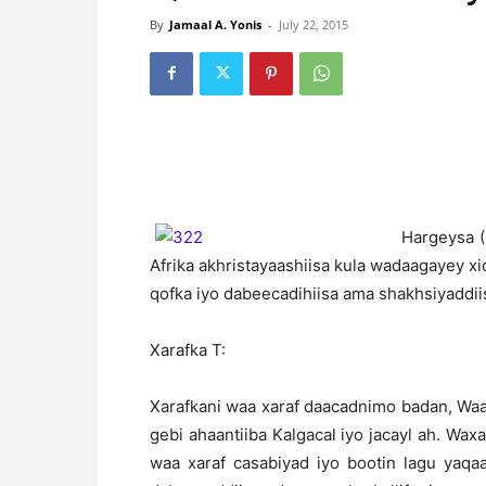
By
Jamaal A. Yonis
-
July 22, 2015
Hargeysa (
Afrika akhristayaashiisa kula wadaagayey x
qofka iyo dabeecadihiisa ama shakhsiyaddii
Xarafka T:
Xarafkani waa xaraf daacadnimo badan, Waa
gebi ahaantiiba Kalgacal iyo jacayl ah. Wax
waa xaraf casabiyad iyo bootin lagu yaqa