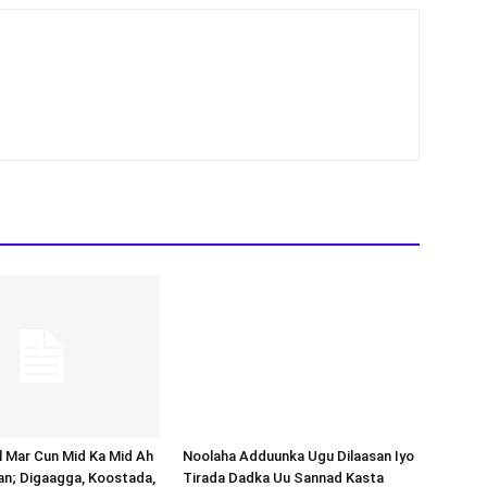
al Mar Cun Mid Ka Mid Ah
Noolaha Adduunka Ugu Dilaasan Iyo
an; Digaagga, Koostada,
Tirada Dadka Uu Sannad Kasta