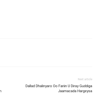
Next article
Dallad Dhalinyaro Oo Fariin U Diray Guddiga
n
Jaamacada Hargeysa