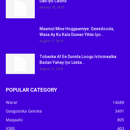
Dab Iyo Cadho
January 18, 2018
Maamul Mise Hoggaamiye: Qeexdooda,
Waxa Ay Ku Kala Duwan Yihiin Iyo...
August 17, 2018
Tobanka Af Ee Dunida Loogu Isticmaalka
Badan Yahay Iyo Liiska...
August 15, 2018
POPULAR CATEGORY
Warar
14688
Googooska Geeska
3491
Maqaalo
805
JOBS
403