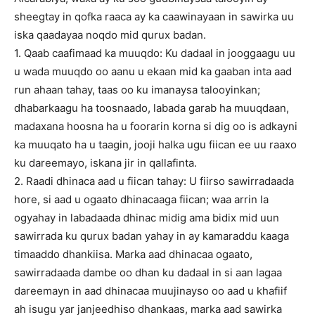
sheegtay in qofka raaca ay ka caawinayaan in sawirka uu
iska qaadayaa noqdo mid qurux badan.
1. Qaab caafimaad ka muuqdo: Ku dadaal in jooggaagu uu
u wada muuqdo oo aanu u ekaan mid ka gaaban inta aad
run ahaan tahay, taas oo ku imanaysa talooyinkan;
dhabarkaagu ha toosnaado, labada garab ha muuqdaan,
madaxana hoosna ha u foorarin korna si dig oo is adkayni
ka muuqato ha u taagin, jooji halka ugu fiican ee uu raaxo
ku dareemayo, iskana jir in qallafinta.
2. Raadi dhinaca aad u fiican tahay: U fiirso sawirradaada
hore, si aad u ogaato dhinacaaga fiican; waa arrin la
ogyahay in labadaada dhinac midig ama bidix mid uun
sawirrada ku qurux badan yahay in ay kamaraddu kaaga
timaaddo dhankiisa. Marka aad dhinacaa ogaato,
sawirradaada dambe oo dhan ku dadaal in si aan lagaa
dareemayn in aad dhinacaa muujinayso oo aad u khafiif
ah isugu yar janjeedhiso dhankaas, marka aad sawirka