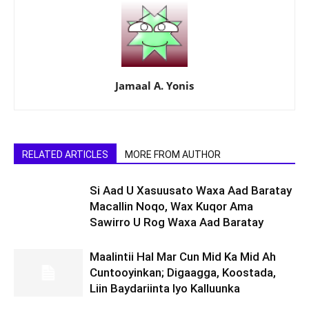
Jamaal A. Yonis
RELATED ARTICLES
MORE FROM AUTHOR
Si Aad U Xasuusato Waxa Aad Baratay
Macallin Noqo, Wax Kuqor Ama
Sawirro U Rog Waxa Aad Baratay
Maalintii Hal Mar Cun Mid Ka Mid Ah
Cuntooyinkan; Digaagga, Koostada,
Liin Baydariinta Iyo Kalluunka