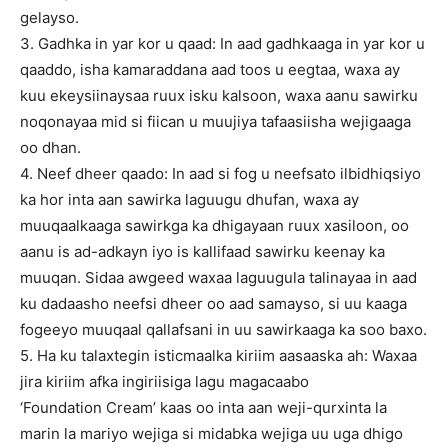
gelayso.
3. Gadhka in yar kor u qaad: In aad gadhkaaga in yar kor u
qaaddo, isha kamaraddana aad toos u eegtaa, waxa ay
kuu ekeysiinaysaa ruux isku kalsoon, waxa aanu sawirku
noqonayaa mid si fiican u muujiya tafaasiisha wejigaaga
oo dhan.
4. Neef dheer qaado: In aad si fog u neefsato ilbidhiqsiyo
ka hor inta aan sawirka laguugu dhufan, waxa ay
muuqaalkaaga sawirkga ka dhigayaan ruux xasiloon, oo
aanu is ad-adkayn iyo is kallifaad sawirku keenay ka
muuqan. Sidaa awgeed waxaa laguugula talinayaa in aad
ku dadaasho neefsi dheer oo aad samayso, si uu kaaga
fogeeyo muuqaal qallafsani in uu sawirkaaga ka soo baxo.
5. Ha ku talaxtegin isticmaalka kiriim aasaaska ah: Waxaa
jira kiriim afka ingiriisiga lagu magacaabo
‘Foundation Cream’ kaas oo inta aan weji-qurxinta la
marin la mariyo wejiga si midabka wejiga uu uga dhigo