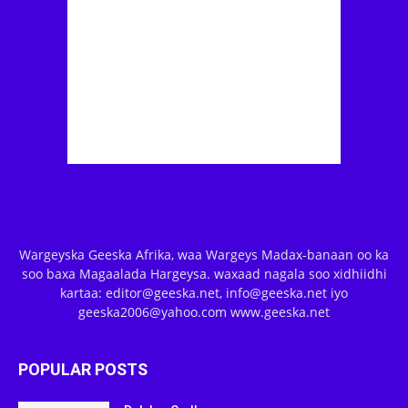
Wargeyska Geeska Afrika, waa Wargeys Madax-banaan oo ka
soo baxa Magaalada Hargeysa. waxaad nagala soo xidhiidhi
kartaa: editor@geeska.net, info@geeska.net iyo
geeska2006@yahoo.com www.geeska.net
POPULAR POSTS