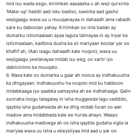
mid isu wada eego. kiriimkan aasaaska u ah weji qurxinta
‘Make-up’ haddii aad isku badiso, sawirka aad gasho
wejigaagu waxa uu u muuqanayaa in dahaadh ama rabadh
sare ku daboolan yahay. Kiriimkan oo inta badan ay
dumarku isticmaalaan ayaa lagula talinayaa in ay inyar ka
isticmaalaan, kadibna dusha ka sii mariyaan bootar yar oo
khafiif ah, (Aan isagu dahaadh kale noqon), waxa uu
wejigaagu yeelanayaa midab isu eeg, oo xariir iyo
dabiicinimo ka muuqato.
6. Waxa kale oo dumarka u gaar ah nooca ay indhakuusha
ka dhigayaan: Indhakuushu ha noqoto mid ku habboon
midabkaaga iyo qaabka samayska ah ee indhahaaga. Qalin
sunnaha loogu talagalay in isha muggeeda lagu xaddido,
qaybta isha gudaheeda ah ka dhig midab furan oo aan
madow ama midabbada kale ee hurda ahayn. Waayo
indhakuusha madowga ah oo isha qaybta gudaha xigta la
mariyaa waxa uu isha u ekeysiiyaa mid aad u yar oo