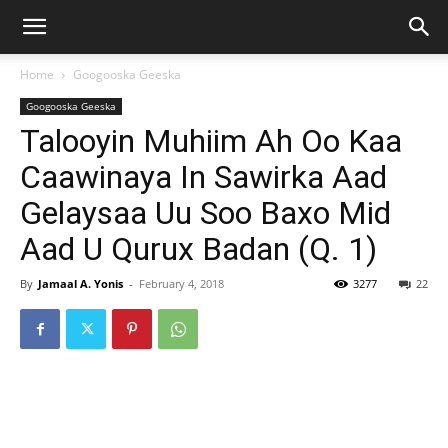
Home
Googooska Geeska
Googooska Geeska
Talooyin Muhiim Ah Oo Kaa
Caawinaya In Sawirka Aad
Gelaysaa Uu Soo Baxo Mid
Aad U Qurux Badan (Q. 1)
By
Jamaal A. Yonis
-
February 4, 2018
3277
22