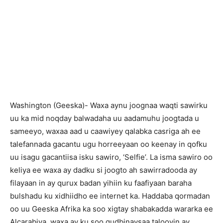
Washington (Geeska)- Waxa aynu joognaa waqti sawirku
uu ka mid noqday balwadaha uu aadamuhu joogtada u
sameeyo, waxaa aad u caawiyey qalabka casriga ah ee
talefannada gacantu ugu horreeyaan oo keenay in qofku
uu isagu gacantiisa isku sawiro, ‘Selfie’. La isma sawiro oo
keliya ee waxa ay dadku si joogto ah sawirradooda ay
filayaan in ay qurux badan yihiin ku faafiyaan baraha
bulshadu ku xidhiidho ee internet ka. Haddaba qormadan
oo uu Geeska Afrika ka soo xigtay shabakadda wararka ee
Alcarabiya, waxa ay ku soo gudbinaysaa talooyin ay