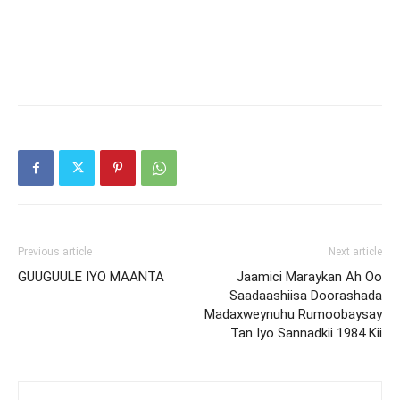
Previous article
Next article
GUUGUULE IYO MAANTA
Jaamici Maraykan Ah Oo
Saadaashiisa Doorashada
Madaxweynuhu Rumoobaysay
Tan Iyo Sannadkii 1984 Kii