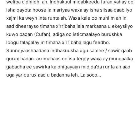
weliba cidhiidhi ah. Indhakuul midabkeedu furan yahay oo
isha qaybta hoose la mariyaa waxa ay isha siisaa qaab iyo
xajmi ka weyn inta runta ah. Waxa kale oo muhiim ah in
aad dheerayso timaha xirribaha isla markaana u ekeysiiyo
kuwo badan (Cufan), adiga oo isticmaalayo burushka
loogu talagalay in timaha xirribaha lagu feedho.
Sunneyaashaadana indhakuusha ugu samee / sawir qaab
qurux badan. arrimahaas oo isu tegey waxa ay muuqaalka
gabadha ee sawirka ka dhigayaan mid da’da runta ah aad
uga yar qurux aad u badanna leh. La soco…