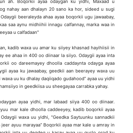
un ah. Boqorkii ayaa odaygan ku yidhi, Maxaad u
og nahay aan dhalayn 20 sano ka hor, sideed u sugi
. Odaygii beeraleyda ahaa ayaa boqorkii ugu jawaabay,
kaa saa aynu midhiihii innagu calfannay, marka waa in
eeyaa u calfadaan"
n, kadib waxa uu amar ku siiyey khasnad hayihiisii in
y ee ahaa in 400 oo diinaar la siiyo. Odaygii ayaa inta
qorkii oo dareemayey dhoolla caddaynta odayga ayaa
aygii ayaa ku jawaabay, geedkii aan beerayey waxa uu
ii waxa uu ku dhalay daqiiqado gudahood” ayaa uu yidhi
 fahamsiiyo in geedkiisa uu sheegayaa carrabka yahay.
daygan ayaa yidhi, mar labaad siiya 400 oo diinaar.
ayuu mar kale dhoolla caddeeyey, kadib boqorkii ayaa
 Odaygii waxa uu yidhi, "Geedka Saytuunku sannadkii
a jeer ayuu marayaa” Boqorkii ayaa mar kale u amray in
oqorkii inta uu degdeg u kacay ayaa uu guclo orod ku