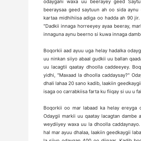
odaygani waxa uu beerayey geed Saytu
beeraysaa geed saytuun ah oo sida aynu 
kartaa midhihiisa adiga oo hadda ah 90 jir
"Dadkii innaga horreeyey ayaa beeray, mar
innaguna aynu beerno si kuwa innaga damb
Boqorkii aad ayuu uga helay hadalka odayga
uu ninkan siiyo abaal gudkii uu ballan qaada
uu lacagtii qaatay dhoolla caddeeyey. Bo
yidhi, "Maxaad la dhoolla caddaysay?" Od
dhali lahaa 20 sano kadib, laakiin geedkayg
isaga oo carrabkiisa farta ku fiiqay si uu u
Boqorkii oo mar labaad ka helay ereyga o
Odaygii markii uu qaatay lacagtan dambe 
weydiiyey waxa uu la dhoolla caddaynayo.
hal mar ayuu dhalaa, laakiin geedkaygii lab
la siiyo odaygan 400 oo diinaar. Kadib b