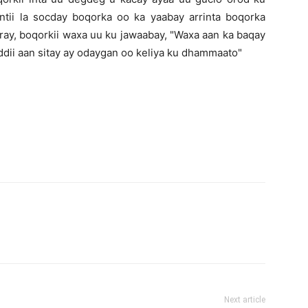
intii la socday boqorka oo ka yaabay arrinta boqorka
ray, boqorkii waxa uu ku jawaabay, "Waxa aan ka baqay
ddii aan sitay ay odaygan oo keliya ku dhammaato"
Next article