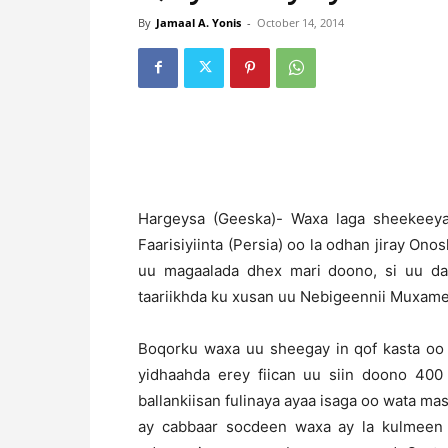
By
Jamaal A. Yonis
-
October 14, 2014
Hargeysa (Geeska)- Waxa laga sheekeeya
Faarisiyiinta (Persia) oo la odhan jiray O
uu magaalada dhex mari doono, si uu da
taariikhda ku xusan uu Nebigeennii Muxamed
Boqorku waxa uu sheegay in qof kasta oo 
yidhaahda erey fiican uu siin doono 400
ballankiisan fulinaya ayaa isaga oo wata ma
ay cabbaar socdeen waxa ay la kulmeen n