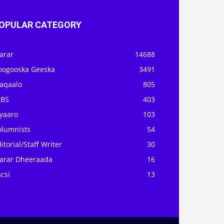
OPULAR CATEGORY
arar
14688
oogooska Geeska
3491
aqaalo
805
OBS
403
iyaaro
103
olumnists
54
itorial/Staff Writer
30
arar Dheeraada
16
csi
13