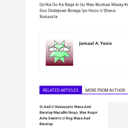
Qofka Oo Ka Baqa In Uu Wax Illoobaa Waxay K
Soo Dedejisaa Illowga Iyo Hoos U Dhaca
Xusuusta
Jamaal A. Yonis
RELATED ARTICLES
MORE FROM AUTHOR
Si Aad U Xasuusato Waxa Aad
Baratay Macallin Noqo, Wax Kuqor
Ama Sawirro U Rog Waxa Aad
Baratay