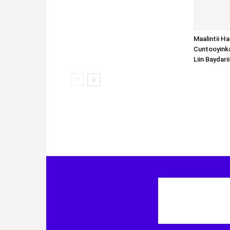
Maalintii H
Cuntooyink
Liin Baydari