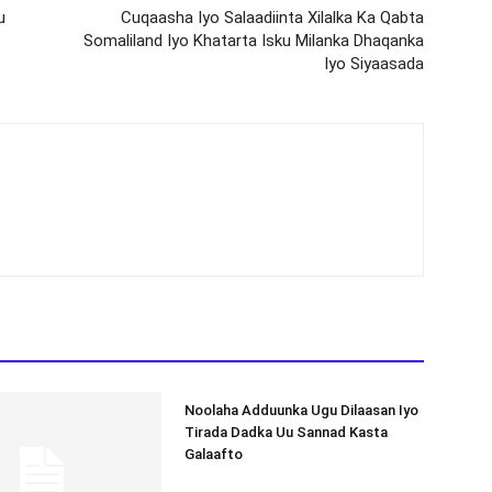
u
Cuqaasha Iyo Salaadiinta Xilalka Ka Qabta
Somaliland Iyo Khatarta Isku Milanka Dhaqanka
Iyo Siyaasada
Noolaha Adduunka Ugu Dilaasan Iyo
Tirada Dadka Uu Sannad Kasta
Galaafto