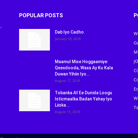
POPULAR POSTS
P
-
Dab Iyo Cadho
W
January 18, 2018
G
M
J
Maamul Mise Hoggaamiye:
Qeexdooda, Waxa Ay Ku Kala
C
Duwan Yihiin Iyo...
C
August 17, 2018
Ed
Tobanka Af Ee Dunida Loogu
W
Isticmaalka Badan Yahay Iyo
Liiska...
Ta
August 15, 2018