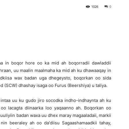
1026
0
Newspaper
a in boqor hore oo ka mid ah boqorradii dawladdii
noshraan, uu maalin maalmaha ka mid ah ku dhawaaqay in
dkiisa wax badan uga dhegeysto, boqorkan oo sida
 (SCW) dhashay isaga oo Furus (Beershiya) u taliya.
intaa uu ku gudo jiro socodka indho-indhaynta ah ku
 oo lacagta diinaarka loo yaqaanno ah. Boqorkan oo
suuliyiin badan waxa uu dhex maray magaaladaii, markii
in beeraley ah oo da'diisu Sagaashamaadkii tahay,