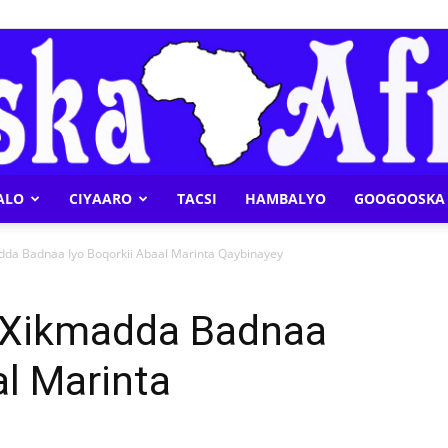
ALO
CIYAARO
TACSI
HAMBALYO
GOOGOOSKA 
Geeska
dda Badnaa Iyo Boqorkii Abaal Marinta Qaybinayey
i Xikmadda Badnaa
al Marinta
Afrika