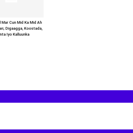
al Mar Cun Mid Ka Mid Ah
an; Digaagga, Koostada,
inta Iyo Kalluunka