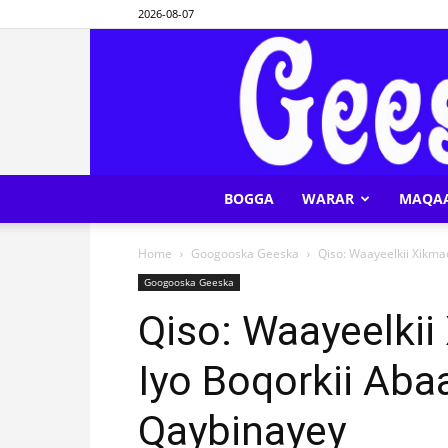
2026-08-07
BOGGA
WARAR
MAQA
Home
Googooska Geeska
Qiso: Waayeelkii Xikma
Googooska Geeska
Qiso: Waayeelki
Iyo Boqorkii Aba
Qaybinayey