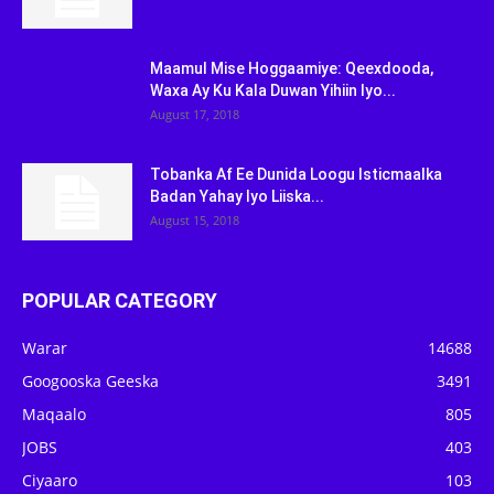
Maamul Mise Hoggaamiye: Qeexdooda,
Waxa Ay Ku Kala Duwan Yihiin Iyo...
August 17, 2018
Tobanka Af Ee Dunida Loogu Isticmaalka
Badan Yahay Iyo Liiska...
August 15, 2018
POPULAR CATEGORY
Warar
14688
Googooska Geeska
3491
Maqaalo
805
JOBS
403
Ciyaaro
103