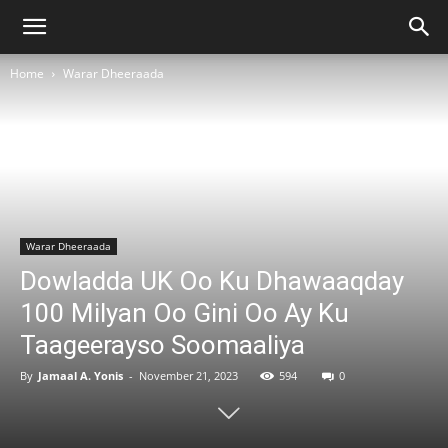
Home
Warar Dheeraada
Warar Dheeraada
Dowladda UK Oo Ku Dhawaaqday
100 Milyan Oo Gini Oo Ay Ku
Taageerayso Soomaaliya
By
Jamaal A. Yonis
-
November 21, 2023
594
0