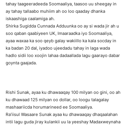
tahay taageeradeeda Soomaaliya, taasoo uu sheegay in
ay tahay tallaabo muhiim ah oo loo qaaday dhanka
iskaashiga caalamiga ah.
Shirka Sugidda Cunnada Adduunka oo ay si wada jir ah u
soo qaban qaabiyeen UK, Imaaraadka iyo Soomaaliya,
ayaa waxaa ka soo qeyb galay wakiillo ka kala socday in
ka badan 20 dal, iyadoo ujeedadu tahay in laga wada
hadlo sidii loo xoojin lahaa dadaallada lagu gaarayo dabar
goynta gaajada.
Rishi Sunak, ayaa ku dhawaaqay 100 milyan oo gini, oo ah
ku dhawaad 125 milyan oo dollar, oo loogu talagalay
mashaariicda horumarineed ee Soomaaliya.
Ra’iisul Wasaare Sunak ayaa ku dhawaaqay dhaqaalahan
intii lagu guda jiray kulankii uu la yeeshay Madaxweynaha