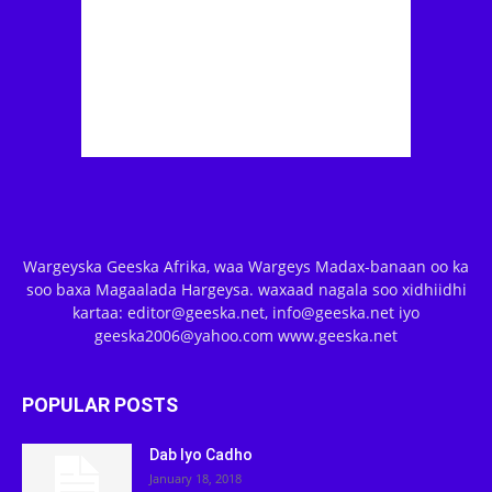
Wargeyska Geeska Afrika, waa Wargeys Madax-banaan oo ka
soo baxa Magaalada Hargeysa. waxaad nagala soo xidhiidhi
kartaa: editor@geeska.net, info@geeska.net iyo
geeska2006@yahoo.com www.geeska.net
POPULAR POSTS
Dab Iyo Cadho
January 18, 2018