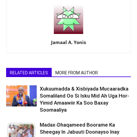
Jamaal A. Yonis
RELATED ARTICLES
MORE FROM AUTHOR
Xukuumadda & Xisbiyada Mucaaradka
Somaliland Oo Si Isku Mid Ah Uga Hor-
Yimid Amaawiir Ka Soo Baxay
Soomaaliya
Madax-Dhaqameed Boorame Ka
Sheegay In Jabuuti Doonayso Inay