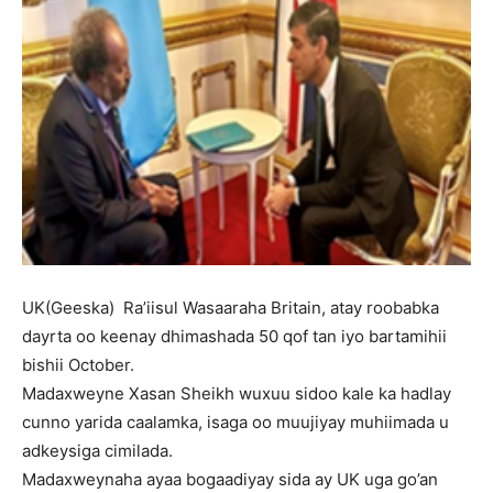
UK(Geeska) Ra’iisul Wasaaraha Britain, atay roobabka
dayrta oo keenay dhimashada 50 qof tan iyo bartamihii
bishii October.
Madaxweyne Xasan Sheikh wuxuu sidoo kale ka hadlay
cunno yarida caalamka, isaga oo muujiyay muhiimada u
adkeysiga cimilada.
Madaxweynaha ayaa bogaadiyay sida ay UK uga go’an