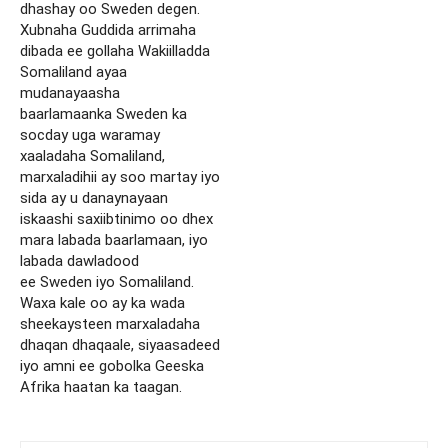
dhashay oo Sweden degen.
Xubnaha Guddida arrimaha
dibada ee gollaha Wakiilladda
Somaliland ayaa
mudanayaasha
baarlamaanka Sweden ka
socday uga waramay
xaaladaha Somaliland,
marxaladihii ay soo martay iyo
sida ay u danaynayaan
iskaashi saxiibtinimo oo dhex
mara labada baarlamaan, iyo
labada dawladood
ee Sweden iyo Somaliland.
Waxa kale oo ay ka wada
sheekaysteen marxaladaha
dhaqan dhaqaale, siyaasadeed
iyo amni ee gobolka Geeska
Afrika haatan ka taagan.