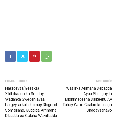
Previous article
Next article
Hasrgeysa(Geeska)
Wasiirka Arimaha Debadda
Xildhibaano ka Socday
Ayaa Sheegay In
Wadanka Sweden ayaa
Midnimadeena Dalkeenu Ay
hargeysa kula kulmay Dhigood
Tahay Waxu Caalamku Inagu
Somaliland, Guddida Arrimaha
Dhagaysanayo
Dibadda ee Golaha Wakiilladda