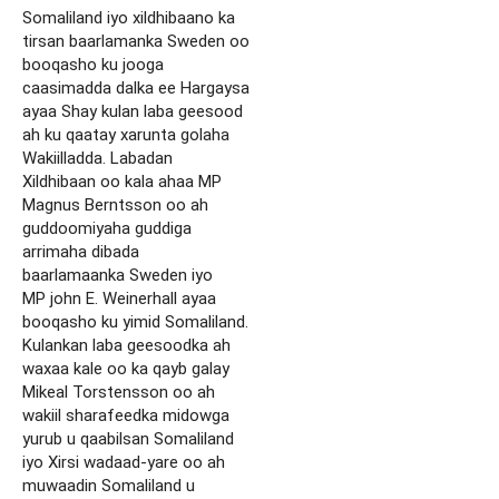
Somaliland iyo xildhibaano ka
tirsan baarlamanka Sweden oo
booqasho ku jooga
caasimadda dalka ee Hargaysa
ayaa Shay kulan laba geesood
ah ku qaatay xarunta golaha
Wakiilladda. Labadan
Xildhibaan oo kala ahaa MP
Magnus Berntsson oo ah
guddoomiyaha guddiga
arrimaha dibada
baarlamaanka Sweden iyo
MP john E. Weinerhall ayaa
booqasho ku yimid Somaliland.
Kulankan laba geesoodka ah
waxaa kale oo ka qayb galay
Mikeal Torstensson oo ah
wakiil sharafeedka midowga
yurub u qaabilsan Somaliland
iyo Xirsi wadaad-yare oo ah
muwaadin Somaliland u