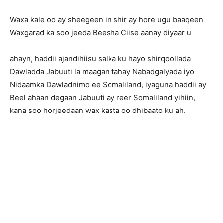
Waxa kale oo ay sheegeen in shir ay hore ugu baaqeen
Waxgarad ka soo jeeda Beesha Ciise aanay diyaar u
ahayn, haddii ajandihiisu salka ku hayo shirqoollada
Dawladda Jabuuti la maagan tahay Nabadgalyada iyo
Nidaamka Dawladnimo ee Somaliland, iyaguna haddii ay
Beel ahaan degaan Jabuuti ay reer Somaliland yihiin,
kana soo horjeedaan wax kasta oo dhibaato ku ah.