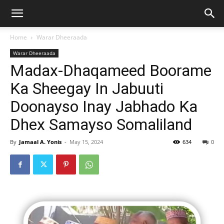
Home
Warar Dheeraada
Warar Dheeraada
Madax-Dhaqameed Boorame
Ka Sheegay In Jabuuti
Doonayso Inay Jabhado Ka
Dhex Samayso Somaliland
By
Jamaal A. Yonis
-
May 15, 2024
634
0