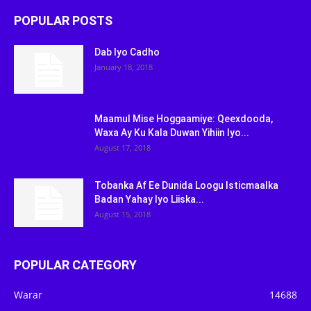
POPULAR POSTS
Dab Iyo Cadho
January 18, 2018
Maamul Mise Hoggaamiye: Qeexdooda,
Waxa Ay Ku Kala Duwan Yihiin Iyo...
August 17, 2018
Tobanka Af Ee Dunida Loogu Isticmaalka
Badan Yahay Iyo Liiska...
August 15, 2018
POPULAR CATEGORY
Warar
14688