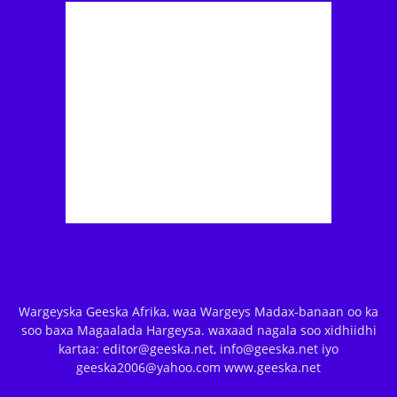
Wargeyska Geeska Afrika, waa Wargeys Madax-banaan oo ka
soo baxa Magaalada Hargeysa. waxaad nagala soo xidhiidhi
kartaa: editor@geeska.net, info@geeska.net iyo
geeska2006@yahoo.com www.geeska.net