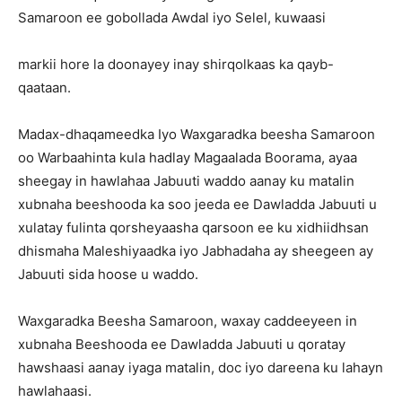
Samaroon ee gobollada Awdal iyo Selel, kuwaasi
markii hore la doonayey inay shirqolkaas ka qayb-
qaataan.
Madax-dhaqameedka Iyo Waxgaradka beesha Samaroon
oo Warbaahinta kula hadlay Magaalada Boorama, ayaa
sheegay in hawlahaa Jabuuti waddo aanay ku matalin
xubnaha beeshooda ka soo jeeda ee Dawladda Jabuuti u
xulatay fulinta qorsheyaasha qarsoon ee ku xidhiidhsan
dhismaha Maleshiyaadka iyo Jabhadaha ay sheegeen ay
Jabuuti sida hoose u waddo.
Waxgaradka Beesha Samaroon, waxay caddeeyeen in
xubnaha Beeshooda ee Dawladda Jabuuti u qoratay
hawshaasi aanay iyaga matalin, doc iyo dareena ku lahayn
hawlahaasi.