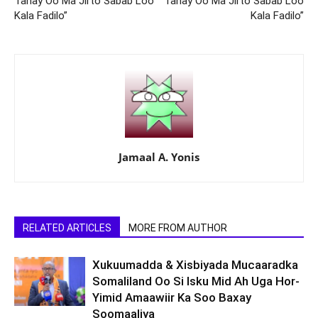
Tahay Oo Ma Jirto Sabab Loo
Tahay Oo Ma Jirto Sabab Loo
Kala Fadilo”
Kala Fadilo”
Jamaal A. Yonis
RELATED ARTICLES
MORE FROM AUTHOR
Xukuumadda & Xisbiyada Mucaaradka
Somaliland Oo Si Isku Mid Ah Uga Hor-
Yimid Amaawiir Ka Soo Baxay
Soomaaliya