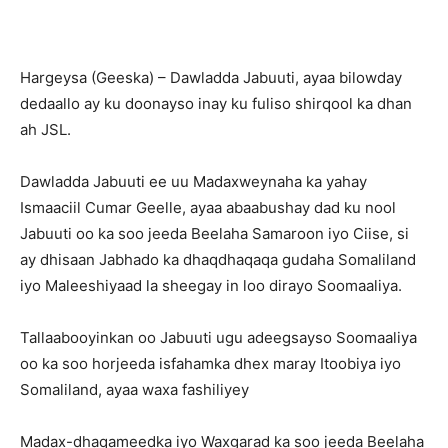
Hargeysa (Geeska) – Dawladda Jabuuti, ayaa bilowday
dedaallo ay ku doonayso inay ku fuliso shirqool ka dhan
ah JSL.
Dawladda Jabuuti ee uu Madaxweynaha ka yahay
Ismaaciil Cumar Geelle, ayaa abaabushay dad ku nool
Jabuuti oo ka soo jeeda Beelaha Samaroon iyo Ciise, si
ay dhisaan Jabhado ka dhaqdhaqaqa gudaha Somaliland
iyo Maleeshiyaad la sheegay in loo dirayo Soomaaliya.
Tallaabooyinkan oo Jabuuti ugu adeegsayso Soomaaliya
oo ka soo horjeeda isfahamka dhex maray Itoobiya iyo
Somaliland, ayaa waxa fashiliyey
Madax-dhaqameedka iyo Waxgarad ka soo jeeda Beelaha