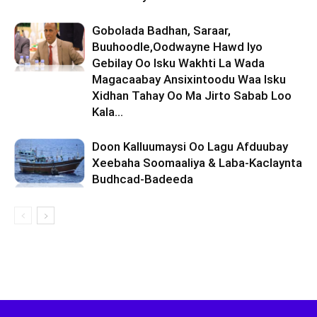
Gobolada Badhan, Saraar,
Buuhoodle,Oodwayne Hawd Iyo
Gebilay Oo Isku Wakhti La Wada
Magacaabay Ansixintoodu Waa Isku
Xidhan Tahay Oo Ma Jirto Sabab Loo
Kala...
Doon Kalluumaysi Oo Lagu Afduubay
Xeebaha Soomaaliya & Laba-Kaclaynta
Budhcad-Badeeda