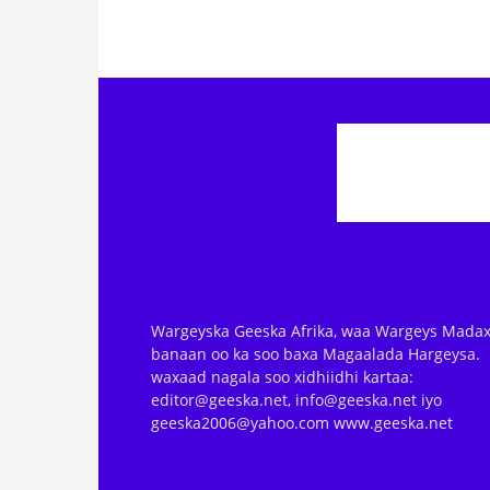
Wargeyska Geeska Afrika, waa Wargeys Madax
banaan oo ka soo baxa Magaalada Hargeysa.
waxaad nagala soo xidhiidhi kartaa:
editor@geeska.net, info@geeska.net iyo
geeska2006@yahoo.com www.geeska.net