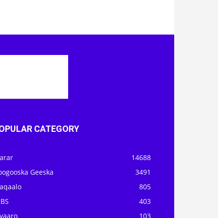
OPULAR CATEGORY
arar
14688
oogooska Geeska
3491
aqaalo
805
OBS
403
iyaaro
103