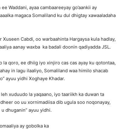
 ee Waddani, ayaa cambaareeyay go’aankii ay
maaalka magaca Somaliland ku dul dhigtay xawaaladaha
 Xuseen Cabdi, oo warbaahinta Hargaysa kula hadlay,
aliya aanay waxba ka badali doonin qadiyadda JSL.
a qoro, ee dhiig iyo xinjiro cas cas ayay ku qotontaa,
ahay in lagu ilaaliyo, Somaliland waa himilo shacab
o” ayuu yidhi Xoghaye Khadar.
leh xuduudo la yaqaano, iyo taariikh ka duwan ta
 dheer oo uu xornimadiisa dib ugula soo noqonayay,
n u dhuganin” ayuu yidhi.
omaaliya ay gobolka ka