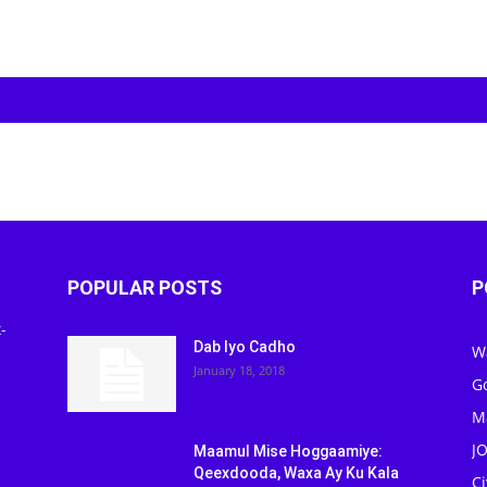
POPULAR POSTS
P
-
Dab Iyo Cadho
W
January 18, 2018
G
M
J
Maamul Mise Hoggaamiye:
Qeexdooda, Waxa Ay Ku Kala
C