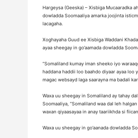
Hargeysa (Geeska) – Xisbiga Mucaaradka ah
dowladda Soomaaliya amarka joojinta istic
lacagaha.
Xoghayaha Guud ee Xisbiga Waddani Khadar
ayaa sheegay in go’aamada dowladda Sooma
“Somaliland kumay iman sheeko iyo waraaqo l
haddana haddii loo baahdo diyaar ayaa loo y
magac websayd laga saarayna ma badali kar
Waxa uu sheegay in Somaliland ay tahay dal 
Soomaaliya, “Somaliland waa dal leh halgan
waxan qiyaasayaa in anay taariikhda si fiica
Waxa uu sheegay in go’aanada dowladda So