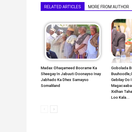
RELATED ARTICLES
MORE FROM AUTHOR
Madax-Dhaqameed Boorame Ka
Gobolada Ba
Sheegay In Jabuuti Doonayso Inay
Buuhoodle,
Jabhado Ka Dhex Samayso
Gebilay Oo 
Somaliland
Magacaabay
Xidhan Tah
Loo Kala...