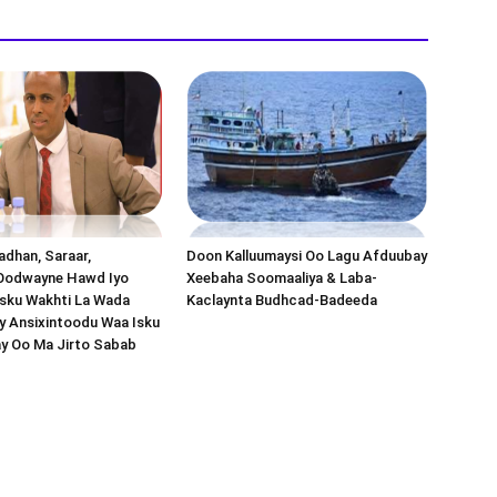
dhan, Saraar,
Doon Kalluumaysi Oo Lagu Afduubay
Oodwayne Hawd Iyo
Xeebaha Soomaaliya & Laba-
Isku Wakhti La Wada
Kaclaynta Budhcad-Badeeda
 Ansixintoodu Waa Isku
ay Oo Ma Jirto Sabab