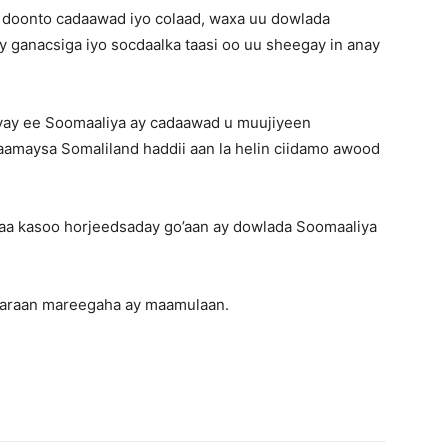
n doonto cadaawad iyo colaad, waxa uu dowlada
 ganacsiga iyo socdaalka taasi oo uu sheegay in anay
eyay ee Soomaaliya ay cadaawad u muujiyeen
iraamaysa Somaliland haddii aan la helin ciidamo awood
a kasoo horjeedsaday go’aan ay dowlada Soomaaliya
aaraan mareegaha ay maamulaan.