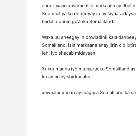
abuurayaan xasarad isla markaana ay dhali
Soomaaliya ku eedeeyay in ay siyaasadaysay
badali doonin go’anka Somaliland.
Waxa uu sheegay in dowladihii kala danbe
Somaliland, isla markaana anay jirin cid ixt
leh, iyo shacab midaysan.
Xukuumadda iyo mucaaradka Somaliland aya
ku amartay shirkadaha
xawaaladuhu in ay magaca Somaliland ka s