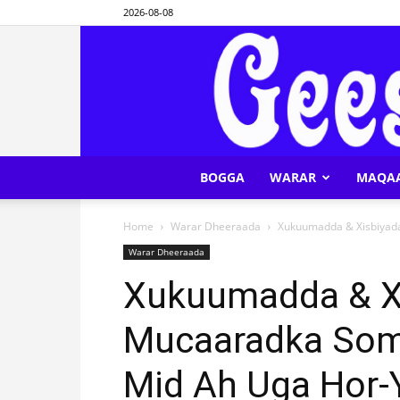
2026-08-08
BOGGA
WARAR
MAQA
Home
Warar Dheeraada
Xukuumadda & Xisbiyada
Warar Dheeraada
Xukuumadda & X
Mucaaradka Soma
Mid Ah Uga Hor-