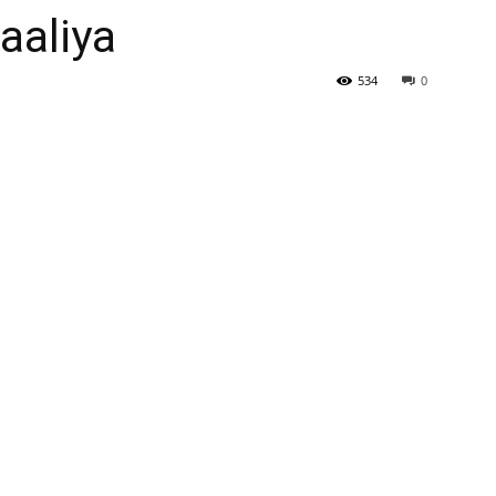
aaliya
Newspaper
534
0