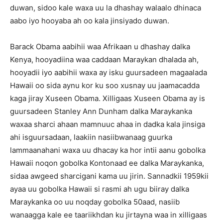
duwan, sidoo kale waxa uu la dhashay walaalo dhinaca
aabo iyo hooyaba ah oo kala jinsiyado duwan.
Barack Obama aabihii waa Afrikaan u dhashay dalka
Kenya, hooyadiina waa caddaan Maraykan dhalada ah,
hooyadii iyo aabihii waxa ay isku guursadeen magaalada
Hawaii oo sida aynu kor ku soo xusnay uu jaamacadda
kaga jiray Xuseen Obama. Xilligaas Xuseen Obama ay is
guursadeen Stanley Ann Dunham dalka Maraykanka
waxaa sharci ahaan mamnuuc ahaa in dadka kala jinsiga
ahi isguursadaan, laakiin nasiibwanaag guurka
lammaanahani waxa uu dhacay ka hor intii aanu gobolka
Hawaii noqon gobolka Kontonaad ee dalka Maraykanka,
sidaa awgeed sharcigani kama uu jirin. Sannadkii 1959kii
ayaa uu gobolka Hawaii si rasmi ah ugu biiray dalka
Maraykanka oo uu noqday gobolka 50aad, nasiib
wanaagga kale ee taariikhdan ku jirtayna waa in xilligaas