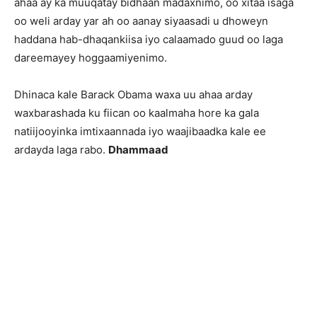
ahaa ay ka muuqatay bidhaan madaxnimo, oo xitaa isaga
oo weli arday yar ah oo aanay siyaasadi u dhoweyn
haddana hab-dhaqankiisa iyo calaamado guud oo laga
dareemayey hoggaamiyenimo.
Dhinaca kale Barack Obama waxa uu ahaa arday
waxbarashada ku fiican oo kaalmaha hore ka gala
natiijooyinka imtixaannada iyo waajibaadka kale ee
ardayda laga rabo.
Dhammaad