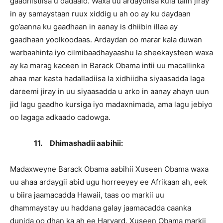
gaadhistiisa u dadaalo. Waxa uu ardaydiisa kula talin jiray
in ay samaystaan ruux xiddig u ah oo ay ku daydaan
go’aanna ku gaadhaan in aanay is dhiibin illaa ay
gaadhaan yoolkoodaas. Ardaydan oo marar kala duwan
warbaahinta iyo cilmibaadhayaashu la sheekaysteen waxa
ay ka marag kaceen in Barack Obama intii uu macallinka
ahaa mar kasta hadalladiisa la xidhiidha siyaasadda laga
dareemi jiray in uu siyaasadda u arko in aanay ahayn uun
jid lagu gaadho kursiga iyo madaxnimada, ama lagu jebiyo
oo lagaga adkaado cadowga.
11.
Dhimashadii aabihii:
Madaxweyne Barack Obama aabihii Xuseen Obama waxa
uu ahaa ardaygii abid ugu horreeyey ee Afrikaan ah, eek
u biira jaamacadda Hawaii, taas oo markii uu
dhammaystay uu haddana galay jaamacadda caanka
dunida oo dhan ka ah ee Harvard. Xuseen Obama markii