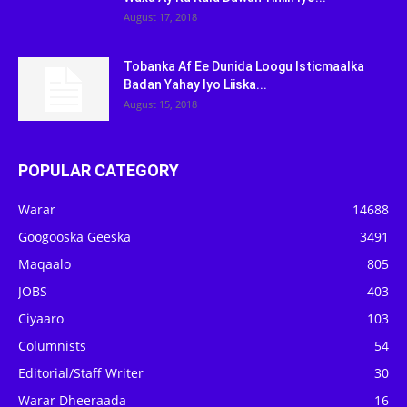
August 17, 2018
Tobanka Af Ee Dunida Loogu Isticmaalka
Badan Yahay Iyo Liiska...
August 15, 2018
POPULAR CATEGORY
Warar
14688
Googooska Geeska
3491
Maqaalo
805
JOBS
403
Ciyaaro
103
Columnists
54
Editorial/Staff Writer
30
Warar Dheeraada
16