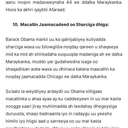
aanu noqon madaxweynaha 44 ee ddalka Maraykanka.
Hoos ka akhri qaybtii Afaraad:
10.
Macallin Jaamacadeed oo Sharciga dhiga:
Barack Obama markii uu ka qalinjabiyey kuliyadda
sharciga waxa uu bilowgiiba noqday qareen u shaqeeya
mid ka mid ah shirkadaha xuquuqda madaniga ah ee dalka
Maraykanka, muddo yar gudaheedna isaga oo
shaqadiisan wata waxa uu dhinaca kalana maacallin ka
noqday jaamacadda Chicago ee dalka Maraykanka.
Su’aalo la weydiiyey ardaydii uu Obama xilligaas
macallinka u ahaa ayaa ay ku caddeeyeen in uu mar kasta
xoogga saari jiray muhiimadda ah leedahay dhegeysiga
duruusta, shaqo badnaanta iyo in radaygu uu yeesho
himilo iyo hiigsi aad u sarreeya oo uu mar kasta