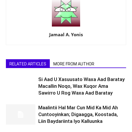
Jamaal A. Yonis
RELATED ARTICLES
MORE FROM AUTHOR
Si Aad U Xasuusato Waxa Aad Baratay
Macallin Noqo, Wax Kuqor Ama
Sawirro U Rog Waxa Aad Baratay
Maalintii Hal Mar Cun Mid Ka Mid Ah
Cuntooyinkan; Digaagga, Koostada,
Liin Baydariinta Iyo Kalluunka