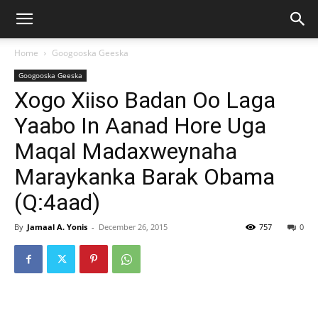
Home
Googooska Geeska
Googooska Geeska
Xogo Xiiso Badan Oo Laga
Yaabo In Aanad Hore Uga
Maqal Madaxweynaha
Maraykanka Barak Obama
(Q:4aad)
By
Jamaal A. Yonis
-
December 26, 2015
757
0