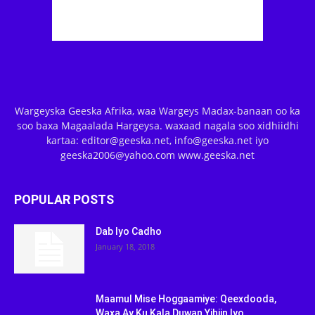
Wargeyska Geeska Afrika, waa Wargeys Madax-banaan oo ka
soo baxa Magaalada Hargeysa. waxaad nagala soo xidhiidhi
kartaa: editor@geeska.net, info@geeska.net iyo
geeska2006@yahoo.com www.geeska.net
POPULAR POSTS
Dab Iyo Cadho
January 18, 2018
Maamul Mise Hoggaamiye: Qeexdooda,
Waxa Ay Ku Kala Duwan Yihiin Iyo...