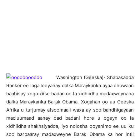
Washington (Geeska)- Shabakadda
Ranker ee laga leeyahay dalka Maraykanka ayaa dhowaan
baahisay xogo xiise badan oo la xidhiidha madaxweynaha
dalka Maraykanka Barak Obama. Xogahan oo uu Geeska
Afrika u turjumay afsoomaali waxa ay soo bandhigayaan
macluumaad aanay dad badani hore u ogeyn oo la
xidhiidha shakhsiyadda, iyo nolosha qoysnimo ee uu ku
soo barbaaray madaxweyne Barak Obama ka hor intii