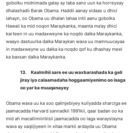
gobolku midnimada galay ay laba sano uun ka horreysay
dhalashadii Barak Obama. Haddii aanay sidaas u dhici
lahayn, oo Obama uu dhalan lahaa intii aanu gobolka
Hawaii ka mid noqon Maraykanka, maanta ma’ay dhici
karteen in uu madaxweyne ka noqdo dalka Maraykanka,
waayo dastuurka dalka Maraykan waxa uu mamnuucayaa
in madaxweyne uu dalka ka noqdo qof ku dhashay meel
ka baxsan dalka Maraykanka.
13.
Kaalmihii sare ee uu waxbarashada ka geli
jiray iyo calaamadaha hoggaamiyenimo oo isaga
oo yar ka muuqanayey
Obama waxa uu ka soo qalinjebiyey kuliyadda sharciga ee
jaamacadda Harvard sannadkii 1991kii, qaar badan oo ka
mid ah macallimiintiisii jaamacadda oo laga waraystayna
waxa ay xaqiijiyeen in xitaa markii ardayda uu Obama