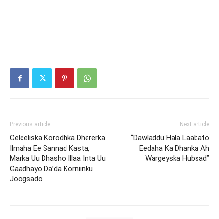
Previous article
Next article
Celceliska Korodhka Dhererka
“Dawladdu Hala Laabato
Ilmaha Ee Sannad Kasta,
Eedaha Ka Dhanka Ah
Marka Uu Dhasho Illaa Inta Uu
Wargeyska Hubsad”
Gaadhayo Da’da Korniinku
Joogsado