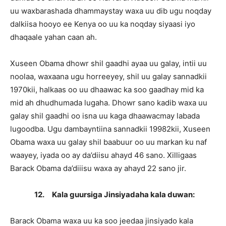
uu waxbarashada dhammaystay waxa uu dib ugu noqday
dalkiisa hooyo ee Kenya oo uu ka noqday siyaasi iyo
dhaqaale yahan caan ah.
Xuseen Obama dhowr shil gaadhi ayaa uu galay, intii uu
noolaa, waxaana ugu horreeyey, shil uu galay sannadkii
1970kii, halkaas oo uu dhaawac ka soo gaadhay mid ka
mid ah dhudhumada lugaha. Dhowr sano kadib waxa uu
galay shil gaadhi oo isna uu kaga dhaawacmay labada
lugoodba. Ugu dambayntiina sannadkii 19982kii, Xuseen
Obama waxa uu galay shil baabuur oo uu markan ku naf
waayey, iyada oo ay da’diisu ahayd 46 sano. Xilligaas
Barack Obama da’diiisu waxa ay ahayd 22 sano jir.
12.
Kala guursiga Jinsiyadaha kala duwan:
Barack Obama waxa uu ka soo jeedaa jinsiyado kala