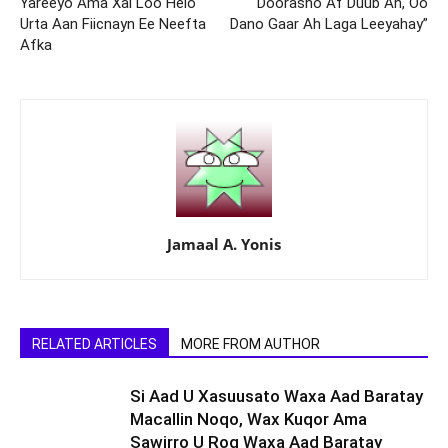
Yareeyo Ama Xal Loo Helo
Doorasho Af Duub Ah, Oo
Urta Aan Fiicnayn Ee Neefta
Dano Gaar Ah Laga Leeyahay”
Afka
Jamaal A. Yonis
RELATED ARTICLES
MORE FROM AUTHOR
Si Aad U Xasuusato Waxa Aad Baratay
Macallin Noqo, Wax Kuqor Ama
Sawirro U Rog Waxa Aad Baratay