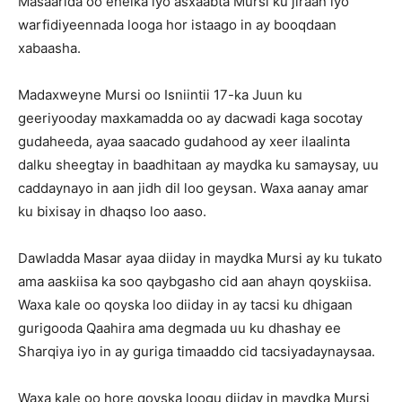
Masaarida oo ehelka iyo asxaabta Mursi ku jiraan iyo
warfidiyeennada looga hor istaago in ay booqdaan
xabaasha.
Madaxweyne Mursi oo Isniintii 17-ka Juun ku
geeriyooday maxkamadda oo ay dacwadi kaga socotay
gudaheeda, ayaa saacado gudahood ay xeer ilaalinta
dalku sheegtay in baadhitaan ay maydka ku samaysay, uu
caddaynayo in aan jidh dil loo geysan. Waxa aanay amar
ku bixisay in dhaqso loo aaso.
Dawladda Masar ayaa diiday in maydka Mursi ay ku tukato
ama aaskiisa ka soo qaybgasho cid aan ahayn qoyskiisa.
Waxa kale oo qoyska loo diiday in ay tacsi ku dhigaan
gurigooda Qaahira ama degmada uu ku dhashay ee
Sharqiya iyo in ay guriga timaaddo cid tacsiyadaynaysaa.
Waxa kale oo hore qoyska loogu diiday in maydka Mursi