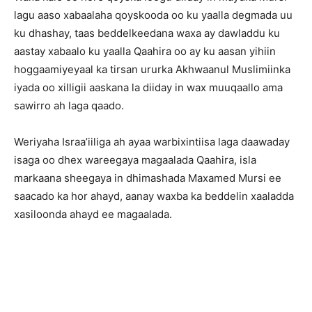
lagu aaso xabaalaha qoyskooda oo ku yaalla degmada uu
ku dhashay, taas beddelkeedana waxa ay dawladdu ku
aastay xabaalo ku yaalla Qaahira oo ay ku aasan yihiin
hoggaamiyeyaal ka tirsan ururka Akhwaanul Muslimiinka
iyada oo xilligii aaskana la diiday in wax muuqaallo ama
sawirro ah laga qaado.
Weriyaha Israa’iiliga ah ayaa warbixintiisa laga daawaday
isaga oo dhex wareegaya magaalada Qaahira, isla
markaana sheegaya in dhimashada Maxamed Mursi ee
saacado ka hor ahayd, aanay waxba ka beddelin xaaladda
xasiloonda ahayd ee magaalada.