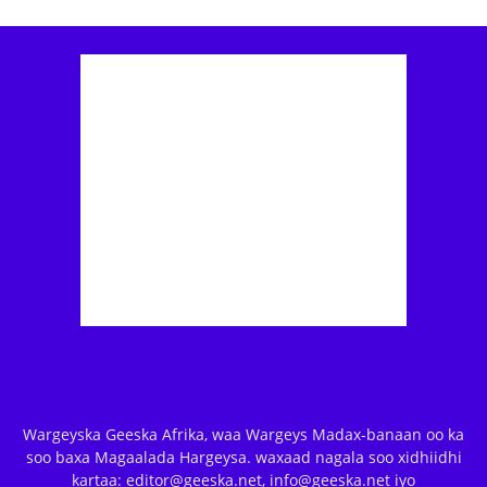
Wargeyska Geeska Afrika, waa Wargeys Madax-banaan oo ka
soo baxa Magaalada Hargeysa. waxaad nagala soo xidhiidhi
kartaa: editor@geeska.net, info@geeska.net iyo