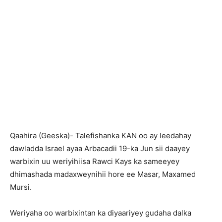
Qaahira (Geeska)- Talefishanka KAN oo ay leedahay
dawladda Israel ayaa Arbacadii 19-ka Jun sii daayey
warbixin uu weriyihiisa Rawci Kays ka sameeyey
dhimashada madaxweynihii hore ee Masar, Maxamed
Mursi.
Weriyaha oo warbixintan ka diyaariyey gudaha dalka