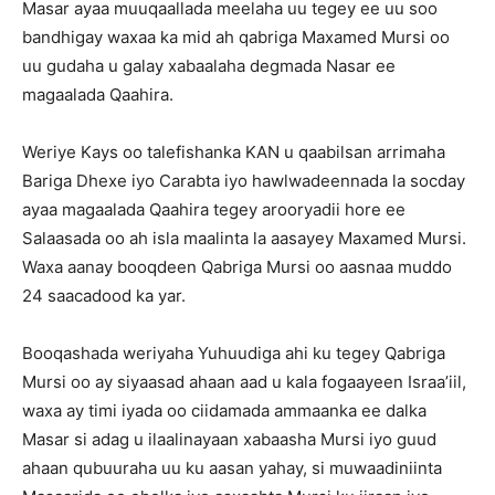
Masar ayaa muuqaallada meelaha uu tegey ee uu soo
bandhigay waxaa ka mid ah qabriga Maxamed Mursi oo
uu gudaha u galay xabaalaha degmada Nasar ee
magaalada Qaahira.
Weriye Kays oo talefishanka KAN u qaabilsan arrimaha
Bariga Dhexe iyo Carabta iyo hawlwadeennada la socday
ayaa magaalada Qaahira tegey arooryadii hore ee
Salaasada oo ah isla maalinta la aasayey Maxamed Mursi.
Waxa aanay booqdeen Qabriga Mursi oo aasnaa muddo
24 saacadood ka yar.
Booqashada weriyaha Yuhuudiga ahi ku tegey Qabriga
Mursi oo ay siyaasad ahaan aad u kala fogaayeen Israa’iil,
waxa ay timi iyada oo ciidamada ammaanka ee dalka
Masar si adag u ilaalinayaan xabaasha Mursi iyo guud
ahaan qubuuraha uu ku aasan yahay, si muwaadiniinta