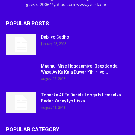
geeska2006@yahoo.com www.geeska.net
POPULAR POSTS
Dab Iyo Cadho
January 18, 2018
Maamul Mise Hoggaamiye: Qeexdooda,
Waxa Ay Ku Kala Duwan Yihiin Iyo...
August 17, 2018
Tobanka Af Ee Dunida Loogu Isticmaalka
Badan Yahay Iyo Liiska...
August 15, 2018
POPULAR CATEGORY