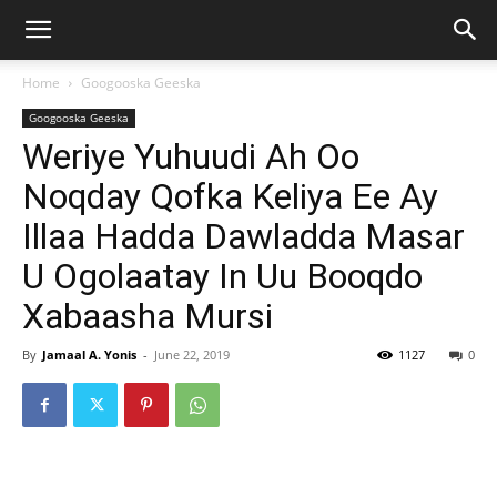
Home
Googooska Geeska
Googooska Geeska
Weriye Yuhuudi Ah Oo
Noqday Qofka Keliya Ee Ay
Illaa Hadda Dawladda Masar
U Ogolaatay In Uu Booqdo
Xabaasha Mursi
By
Jamaal A. Yonis
-
June 22, 2019
1127
0