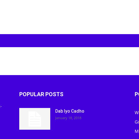
POPULAR POSTS
P
-
Dab Iyo Cadho
W
January 18, 2018
G
M
J
Maamul Mise Hoggaamiye: