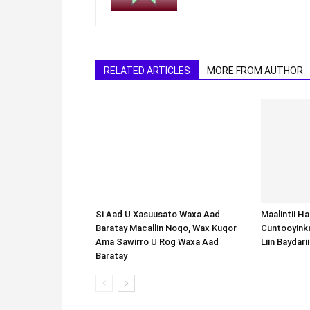
RELATED ARTICLES
MORE FROM AUTHOR
Si Aad U Xasuusato Waxa Aad
Baratay Macallin Noqo, Wax Kuqor
Ama Sawirro U Rog Waxa Aad
Baratay
Maalintii H
Cuntooyink
Liin Baydari