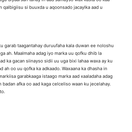
in qalbigiisu si buuxda u aqoonsado jacaylka aad u
 ku garab taagantahay duruufaha kala duwan ee noloshu
iga ah. Maalmaha adag iyo marka uu qofku dhib la
ad ka gacan siinayso sidii uu uga bixi lahaa waxa ay ku
aad ah oo uu qofka ka adkaado. Waxaana ka dhasha in
markiisa garabkaaga istaago marka aad xaaladaha adag
n badan afka oo aad kaga celceliso waan ku jecelahay.
to.