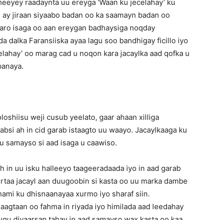
meeyey raadaynta uu ereyga ‘Waan ku jecelahay’ ku
n ay jiraan siyaabo badan oo ka saamayn badan oo
 karo isaga oo aan ereygan badhaysiga noqday
da dalka Faransiiska ayaa lagu soo bandhigay ficillo iyo
lahay’ oo marag cad u noqon kara jacaylka aad qofka u
banaya.
shiisu weji cusub yeelato, gaar ahaan xilliga
bsi ah in cid garab istaagto uu waayo. Jacaylkaaga ku
 u samayso si aad isaga u caawiso.
h in uu isku halleeyo taageeradaada iyo in aad garab
rtaa jacayl aan duugoobin si kasta oo uu marka dambe
hami ku dhisnaanayaa xurmo iyo sharaf siin.
agtaan oo fahma in riyada iyo himilada aad leedahay
d ugu diyaarsan tahay in aad samayso wax kasta oo kaa