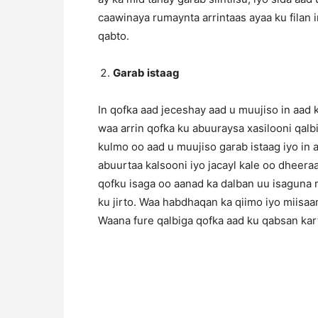
caawinaya rumaynta arrintaas ayaa ku filan 
qabto.
Garab istaag
In qofka aad jeceshay aad u muujiso in aad
waa arrin qofka ku abuuraysa xasilooni qalb
kulmo oo aad u muujiso garab istaag iyo in a
abuurtaa kalsooni iyo jacayl kale oo dheer
qofku isaga oo aanad ka dalban uu isaguna 
ku jirto. Waa habdhaqan ka qiimo iyo miisaa
Waana fure qalbiga qofka aad ku qabsan kar