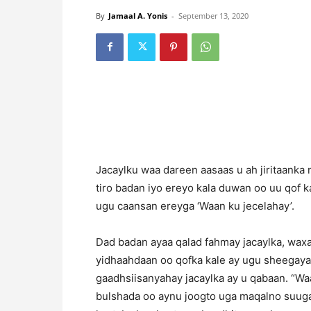
By
Jamaal A. Yonis
-
September 13, 2020
Jacaylku waa dareen aasaas u ah jiritaanka
tiro badan iyo ereyo kala duwan oo uu qof k
ugu caansan ereyga ‘Waan ku jecelahay’.
Dad badan ayaa qalad fahmay jacaylka, waxa
yidhaahdaan oo qofka kale ay ugu sheegayaan
gaadhsiisanyahay jacaylka ay u qabaan. “Wa
bulshada oo aynu joogto uga maqalno suugaan