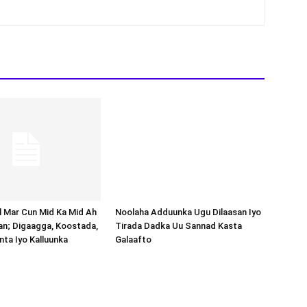
Noolaha Adduunka Ugu Dilaasan Iyo
Tirada Dadka Uu Sannad Kasta
Galaafto
al Mar Cun Mid Ka Mid Ah
an; Digaagga, Koostada,
inta Iyo Kalluunka