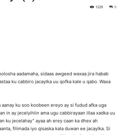
1229
0
Newspaper
 nolosha aadamaha, sidaas awgeed waxaa jira habab
astaa ku cabbiro jacaylka uu qofka kale u qabo. Waxa
 aanay ku soo koobeen ereyo ay si fudud afka uga
 in ay jecelyihiin ama ugu cabbirayaan illaa xadka uu
an ku jecelahay” ayaa ah erey caan ka dhex ah
ta, filimada iyo qisaska kala duwan ee jacaylka. Si