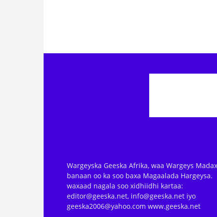
Wargeyska Geeska Afrika, waa Wargeys Madax
banaan oo ka soo baxa Magaalada Hargeysa.
waxaad nagala soo xidhiidhi kartaa:
editor@geeska.net, info@geeska.net iyo
geeska2006@yahoo.com www.geeska.net