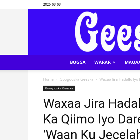
2026-08-08
BOGGA
WARAR
MAQA
Home
Googooska Geeska
Waxaa Jira Hadallo Iyo
Googooska Geeska
Waxaa Jira Hada
Ka Qiimo Iyo Da
‘Waan Ku Jecelah