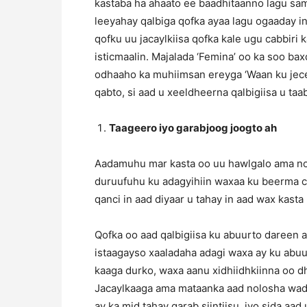
kastaba ha ahaato ee baadhitaanno lagu sa
leeyahay qalbiga qofka ayaa lagu ogaaday i
qofku uu jacaylkiisa qofka kale ugu cabbiri
isticmaalin. Majalada ‘Femina’ oo ka soo bax
odhaaho ka muhiimsan ereyga ‘Waan ku jece
qabto, si aad u xeeldheerna qalbigiisa u taa
Taageero iyo garabjoog joogto ah
Aadamuhu mar kasta oo uu hawlgalo ama nolo
duruufuhu ku adagyihiin waxaa ku beerma ca
qanci in aad diyaar u tahay in aad wax kasta
Qofka oo aad qalbigiisa ku abuurto dareen a
istaagayso xaaladaha adagi waxa ay ku abuu
kaaga durko, waxa aanu xidhiidhkiinna oo d
Jacaylkaaga ama mataanka aad nolosha wada
ay ka mid tahay garab siintiisu, iyo sida aa