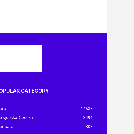
OPULAR CATEGORY
arar
14688
oogooska Geeska
3491
aqaalo
805
OBS
403