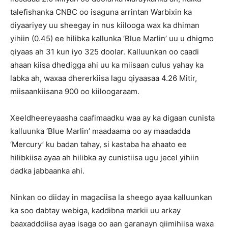
talefishanka CNBC oo isaguna arrintan Warbixin ka
diyaariyey uu sheegay in nus kiilooga wax ka dhiman
yihiin (0.45) ee hilibka kallunka ‘Blue Marlin’ uu u dhigmo
qiyaas ah 31 kun iyo 325 doolar. Kalluunkan oo caadi
ahaan kiisa dhedigga ahi uu ka miisaan culus yahay ka
labka ah, waxaa dhererkiisa lagu qiyaasaa 4.26 Mitir,
miisaankiisana 900 oo kiiloogaraam.
Xeeldheereyaasha caafimaadku waa ay ka digaan cunista
kalluunka ‘Blue Marlin’ maadaama oo ay maadadda
‘Mercury’ ku badan tahay, si kastaba ha ahaato ee
hilibkiisa ayaa ah hilibka ay cunistiisa ugu jecel yihiin
dadka jabbaanka ahi.
Ninkan oo diiday in magaciisa la sheego ayaa kalluunkan
ka soo dabtay webiga, kaddibna markii uu arkay
baaxadddiisa ayaa isaga oo aan garanayn qiimihiisa waxa