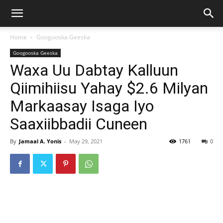
Home
Googooska Geeska
Googooska Geeska
Waxa Uu Dabtay Kalluun
Qiimihiisu Yahay $2.6 Milyan
Markaasay Isaga Iyo
Saaxiibbadii Cuneen
By
Jamaal A. Yonis
-
May 29, 2021
1761
0