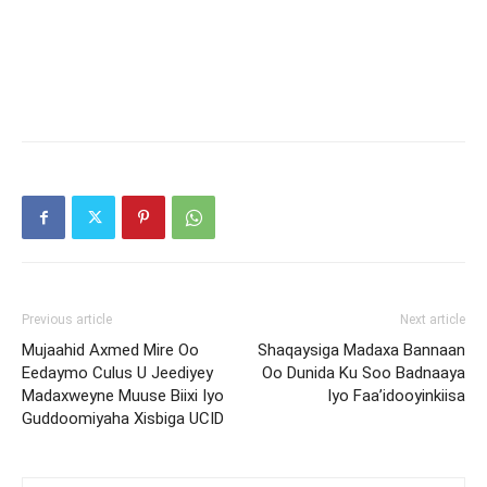
Previous article
Next article
Mujaahid Axmed Mire Oo
Shaqaysiga Madaxa Bannaan
Eedaymo Culus U Jeediyey
Oo Dunida Ku Soo Badnaaya
Madaxweyne Muuse Biixi Iyo
Iyo Faa’idooyinkiisa
Guddoomiyaha Xisbiga UCID