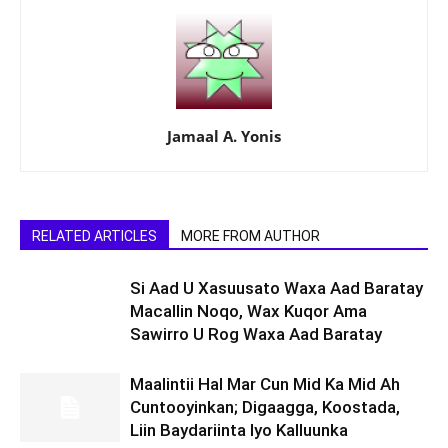
Jamaal A. Yonis
RELATED ARTICLES
MORE FROM AUTHOR
Si Aad U Xasuusato Waxa Aad Baratay
Macallin Noqo, Wax Kuqor Ama
Sawirro U Rog Waxa Aad Baratay
Maalintii Hal Mar Cun Mid Ka Mid Ah
Cuntooyinkan; Digaagga, Koostada,
Liin Baydariinta Iyo Kalluunka