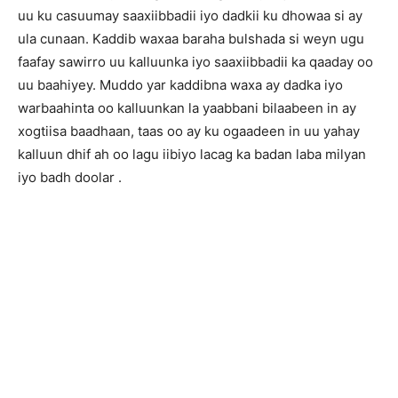
uu ku casuumay saaxiibbadii iyo dadkii ku dhowaa si ay
ula cunaan. Kaddib waxaa baraha bulshada si weyn ugu
faafay sawirro uu kalluunka iyo saaxiibbadii ka qaaday oo
uu baahiyey. Muddo yar kaddibna waxa ay dadka iyo
warbaahinta oo kalluunkan la yaabbani bilaabeen in ay
xogtiisa baadhaan, taas oo ay ku ogaadeen in uu yahay
kalluun dhif ah oo lagu iibiyo lacag ka badan laba milyan
iyo badh doolar .