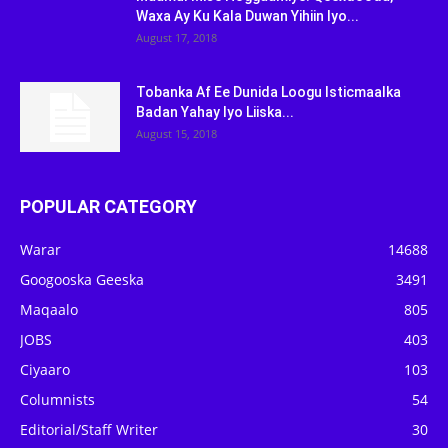
Waxa Ay Ku Kala Duwan Yihiin Iyo...
August 17, 2018
Tobanka Af Ee Dunida Loogu Isticmaalka
Badan Yahay Iyo Liiska...
August 15, 2018
POPULAR CATEGORY
Warar
14688
Googooska Geeska
3491
Maqaalo
805
JOBS
403
Ciyaaro
103
Columnists
54
Editorial/Staff Writer
30