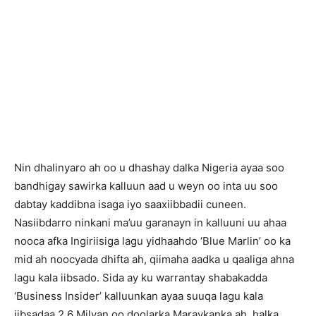
Nin dhalinyaro ah oo u dhashay dalka Nigeria ayaa soo
bandhigay sawirka kalluun aad u weyn oo inta uu soo
dabtay kaddibna isaga iyo saaxiibbadii cuneen.
Nasiibdarro ninkani ma’uu garanayn in kalluuni uu ahaa
nooca afka Ingiriisiga lagu yidhaahdo ‘Blue Marlin’ oo ka
mid ah noocyada dhifta ah, qiimaha aadka u qaaliga ahna
lagu kala iibsado. Sida ay ku warrantay shabakadda
‘Business Insider’ kalluunkan ayaa suuqa lagu kala
iibsadaa 2.6 Milyan oo doolarka Maraykanka ah, halka