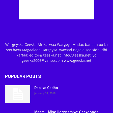
Wargeyska Geeska Afrika, waa Wargeys Madax-banaan oo ka
soo baxa Magaalada Hargeysa. waxaad nagala soo xidhiidhi
kartaa: editor@geeska.net, info@geeska.net iyo
geeska2006@yahoo.com www.geeska.net
POPULAR POSTS
Dab Iyo Cadho
January 18, 2018
Maamul Mise Hoggaamiye: Qeexdooda,