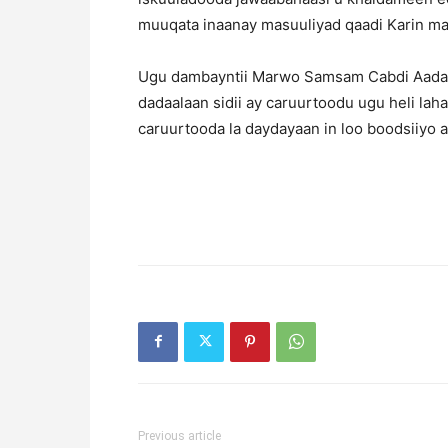
muuqata inaanay masuuliyad qaadi Karin mac
Ugu dambayntii Marwo Samsam Cabdi Aadan w
dadaalaan sidii ay caruurtoodu ugu heli l
caruurtooda la daydayaan in loo boodsiiyo 
Previous article