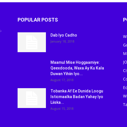
POPULAR POSTS
P
-
Dab Iyo Cadho
W
January 18, 2018
G
M
J
Maamul Mise Hoggaamiye:
Qeexdooda, Waxa Ay Ku Kala
C
Duwan Yihiin Iyo...
C
August 17, 2018
Ed
Tobanka Af Ee Dunida Loogu
W
Isticmaalka Badan Yahay Iyo
Liiska...
Ta
August 15, 2018