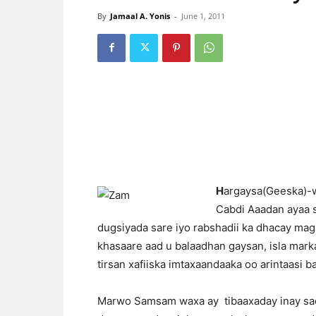
By
Jamaal A. Yonis
-
June 1, 2011
H
argaysa(Geeska)-
Cabdi Aaadan ayaa s
dugsiyada sare iyo rabshadii ka dhacay mag
khasaare aad u balaadhan gaysan, isla mar
tirsan xafiiska imtaxaandaaka oo arintaasi 
Marwo Samsam waxa ay tibaaxaday inay sad