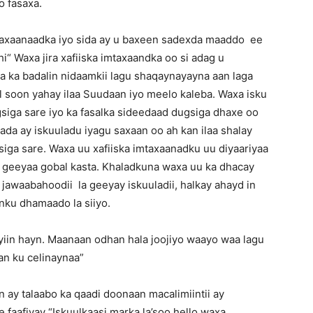
 fasaxa.
taxaanaadka iyo sida ay u baxeen sadexda maaddo ee
i“ Waxa jira xafiiska imtaxaandka oo si adag u
 ka badalin nidaamkii lagu shaqaynayayna aan laga
 soon yahay ilaa Suudaan iyo meelo kaleba. Waxa isku
siga sare iyo ka fasalka sideedaad dugsiga dhaxe oo
ada ay iskuuladu iyagu saxaan oo ah kan ilaa shalay
siga sare. Waxa uu xafiiska imtaxaanadku uu diyaariyaa
a geeyaa gobal kasta. Khaladkuna waxa uu ka dhacay
jawaabahoodii la geeyay iskuuladii, halkay ahayd in
nku dhamaado la siiyo.
iyiin hayn. Maanaan odhan hala joojiyo waayo waa lagu
n ku celinaynaa”
ay talaabo ka qaadi doonaan macalimiintii ay
faafiyay “Iskuulkaasi marka la’soo hello waxa