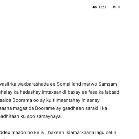
1223
0
Newspaper
wasiirka waxbarashada ee Somaliland marwo Samsam
halay ka hadashay imtaxaankii baxay ee fasalka labaad
aalda Boorama oo ay ku tilmaantahay in aanay
kaasna magaalda Boorame ay gaadheen sarakiil ka
baadhitaan ku soo samaynaya.
dex maado oo keliyi baxeen islamarkaana lagu celin