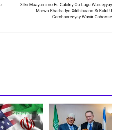
o
Xilkii Maayarnimo Ee Gabiley Oo Lagu Wareejiyay
Marwo Khadra Iyo Xildhibaano Si Kulul U
Cambaareeyay Wasiir Gaboose