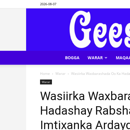
2026-08-07
BOGGA
WARAR
MAQA
Home
Warar
Wasiirka Waxbarashada Oo Ka Hadas
Warar
Wasiirka Waxbar
Hadashay Rabsha
Imtixanka Arday