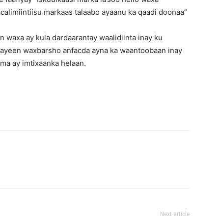
alimiintiisu markaas talaabo ayaanu ka qaadi doonaa”
axa ay kula dardaarantay waalidiinta inay ku
ahaayeen waxbarsho anfacda ayna ka waantoobaan inay
ama ay imtixaanka helaan.
Next article