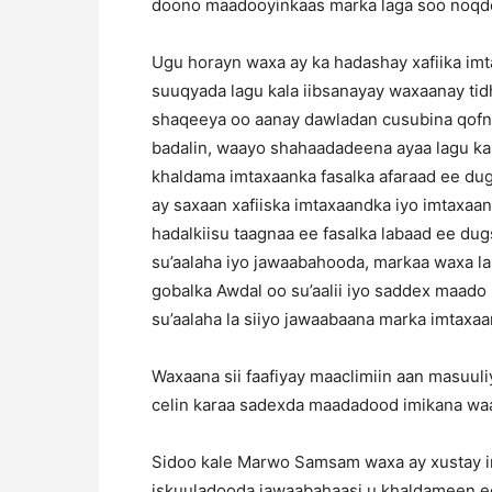
doono maadooyinkaas marka laga soo noqdo
Ugu horayn waxa ay ka hadashay xafiika im
suuqyada lagu kala iibsanayay waxaanay tidh
shaqeeya oo aanay dawladan cusubina qofna
badalin, waayo shahaadadeena ayaa lagu kal
khaldama imtaxaanka fasalka afaraad ee dug
ay saxaan xafiiska imtaxaandka iyo imtaxaan
hadalkiisu taagnaa ee fasalka labaad ee dug
su’aalaha iyo jawaabahooda, markaa waxa l
gobalka Awdal oo su’aalii iyo saddex maado 
su’aalaha la siiyo jawaabaana marka imtaxaa
Waxaana sii faafiyay maaclimiin aan masuul
celin karaa sadexda maadadood imikana waa
Sidoo kale Marwo Samsam waxa ay xustay in 
iskuuladooda jawaabahaasi u khaldameen ee 