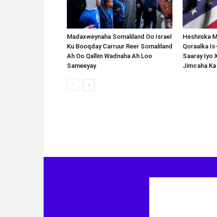
Madaxweynaha Somaliland Oo Israel
Heshiiska M
Ku Booqday Carruur Reer Somaliland
Qoraalka I
Ah Oo Qalliin Wadnaha Ah Loo
Saaray Iyo 
Sameeyay.
Jimcaha Ka