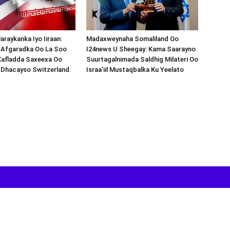
araykanka Iyo Iiraan:
Madaxweynaha Somaliland Oo
s-Afgaradka Oo La Soo
I24news U Sheegay: Kama Saarayno
Xafladda Saxeexa Oo
Suurtagalnimada Saldhig Milateri Oo
 Dhacayso Switzerland.
Israa’iil Mustaqbalka Ku Yeelato