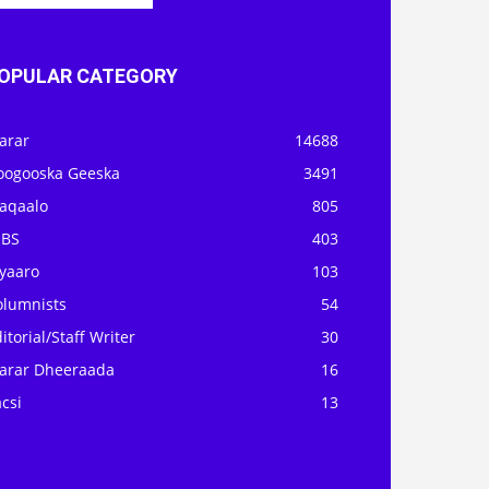
OPULAR CATEGORY
arar
14688
oogooska Geeska
3491
aqaalo
805
OBS
403
iyaaro
103
olumnists
54
itorial/Staff Writer
30
arar Dheeraada
16
csi
13