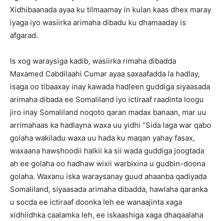
Xidhibaanada ayaa ku tilmaamay in kulan kaas dhex maray
iyaga iyo wasiirka arimaha dibadu ku dhamaaday is
afgarad.
Is xog waraysiga kadib, wasiirka rimaha dibadda
Maxamed Cabdilaahi Cumar ayaa saxaafadda la hadlay,
isaga oo tibaaxay inay kawada hadleen guddiga siyaasada
arimaha dibada ee Somaliland iyo ictiraaf raadinta loogu
jiro inay Somaliland noqoto qaran madax banaan, mar uu
arrimahaas ka hadlayna waxa uu yidhi “Sida laga war qabo
golaha wakiladu waxa uu hada ku maqan yahay fasax,
waxaana hawshoodii halkii ka sii wada guddiga joogtada
ah ee golaha oo hadhaw wixii warbixina u gudbin-doona
golaha. Waxanu iska waraysanay guud ahaanba qadiyada
Somaliland, siyaasada arimaha dibadda, hawlaha qaranka
u socda ee ictiraaf doonka leh ee wanaajinta xaga
xidhiidhka caalamka leh, ee iskaashiga xaga dhaqaalaha