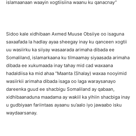
islamaanaan waayin xogtiisiina waanu ku qanacnay”
Sidoo kale xidhibaan Axmed Muuse Obsiiye oo isaguna
saxaafada la hadlay ayaa sheegay inay ku qanceen xogtii
uu wasiirku ka siiyay wasaarada arimaha dibada ee
Somaliland, islamarkaana ku tilmaamay siyaasada arimaha
dibada ee xukumaada inay tahay mid cad waxaana
hadaldiisa ka mid ahaa “Maanta (Shalay) waxaa nooyimid
wasiirkii arimaha dibada isaga oo laga waraysanayo
dareenka guud ee shacbigu Somaliland ay qabaan,
xidhibaanaduna maadama ay wakiil ka yihiin shacbiga inay
u gudbiyaan fariintaas ayaanu su’aalo iyo jawaabo isku
waydaarsanay.