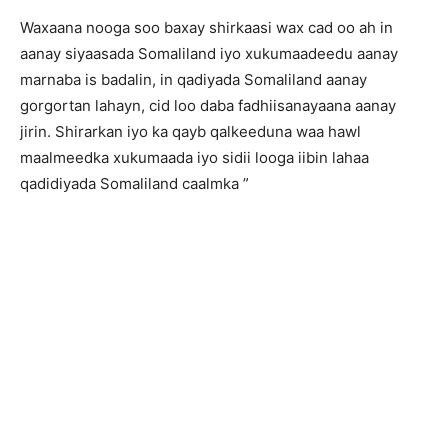
Waxaana nooga soo baxay shirkaasi wax cad oo ah in
aanay siyaasada Somaliland iyo xukumaadeedu aanay
marnaba is badalin, in qadiyada Somaliland aanay
gorgortan lahayn, cid loo daba fadhiisanayaana aanay
jirin. Shirarkan iyo ka qayb qalkeeduna waa hawl
maalmeedka xukumaada iyo sidii looga iibin lahaa
qadidiyada Somaliland caalmka ”