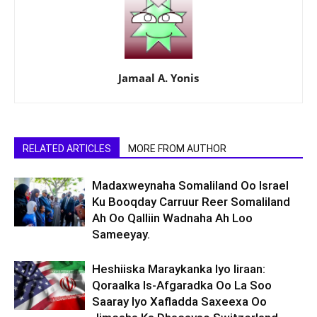
Jamaal A. Yonis
RELATED ARTICLES
MORE FROM AUTHOR
Madaxweynaha Somaliland Oo Israel
Ku Booqday Carruur Reer Somaliland
Ah Oo Qalliin Wadnaha Ah Loo
Sameeyay.
Heshiiska Maraykanka Iyo Iiraan:
Qoraalka Is-Afgaradka Oo La Soo
Saaray Iyo Xafladda Saxeexa Oo