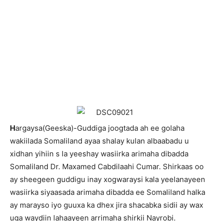
H
argaysa(Geeska)-Guddiga joogtada ah ee golaha
wakiilada Somaliland ayaa shalay kulan albaabadu u
xidhan yihiin s la yeeshay wasiirka arimaha dibadda
Somaliland Dr. Maxamed Cabdilaahi Cumar. Shirkaas oo
ay sheegeen guddigu inay xogwaraysi kala yeelanayeen
wasiirka siyaasada arimaha dibadda ee Somaliland halka
ay marayso iyo guuxa ka dhex jira shacabka sidii ay wax
uga waydiin lahaayeen arrimaha shirkii Nayrobi.