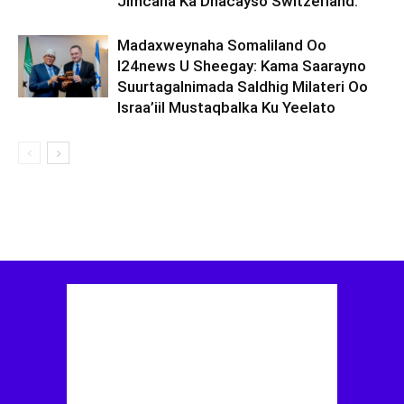
Jimcaha Ka Dhacayso Switzerland.
Madaxweynaha Somaliland Oo
I24news U Sheegay: Kama Saarayno
Suurtagalnimada Saldhig Milateri Oo
Israa’iil Mustaqbalka Ku Yeelato