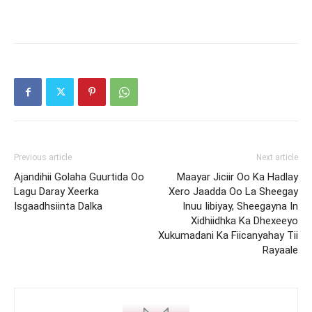
Previous article
Next article
Ajandihii Golaha Guurtida Oo
Maayar Jiciir Oo Ka Hadlay
Lagu Daray Xeerka
Xero Jaadda Oo La Sheegay
Isgaadhsiinta Dalka
Inuu Iibiyay, Sheegayna In
Xidhiidhka Ka Dhexeeyo
Xukumadani Ka Fiicanyahay Tii
Rayaale