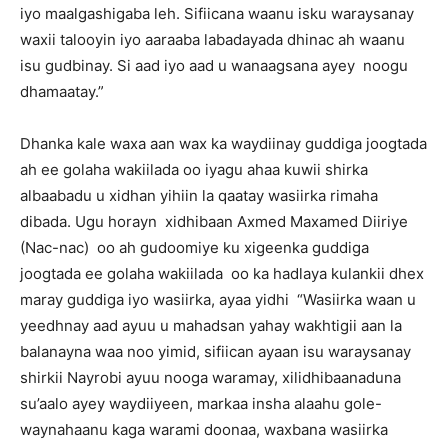
iyo maalgashigaba leh. Sifiicana waanu isku waraysanay
waxii talooyin iyo aaraaba labadayada dhinac ah waanu
isu gudbinay. Si aad iyo aad u wanaagsana ayey noogu
dhamaatay.”
Dhanka kale waxa aan wax ka waydiinay guddiga joogtada
ah ee golaha wakiilada oo iyagu ahaa kuwii shirka
albaabadu u xidhan yihiin la qaatay wasiirka rimaha
dibada. Ugu horayn xidhibaan Axmed Maxamed Diiriye
(Nac-nac) oo ah gudoomiye ku xigeenka guddiga
joogtada ee golaha wakiilada oo ka hadlaya kulankii dhex
maray guddiga iyo wasiirka, ayaa yidhi “Wasiirka waan u
yeedhnay aad ayuu u mahadsan yahay wakhtigii aan la
balanayna waa noo yimid, sifiican ayaan isu waraysanay
shirkii Nayrobi ayuu nooga waramay, xilidhibaanaduna
su’aalo ayey waydiiyeen, markaa insha alaahu gole-
waynahaanu kaga warami doonaa, waxbana wasiirka