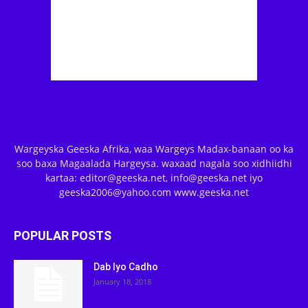
Wargeyska Geeska Afrika, waa Wargeys Madax-banaan oo ka
soo baxa Magaalada Hargeysa. waxaad nagala soo xidhiidhi
kartaa: editor@geeska.net, info@geeska.net iyo
geeska2006@yahoo.com www.geeska.net
POPULAR POSTS
Dab Iyo Cadho
January 18, 2018