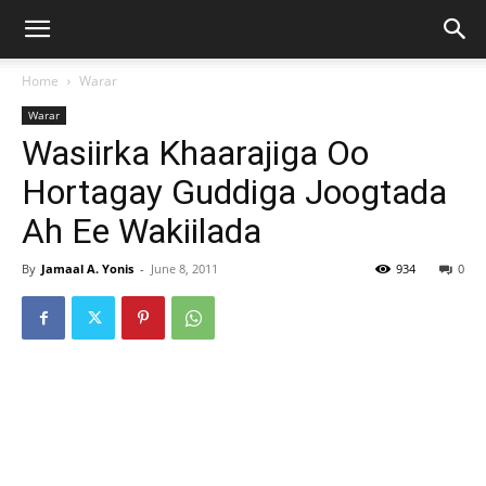
Home
Warar
Warar
Wasiirka Khaarajiga Oo
Hortagay Guddiga Joogtada
Ah Ee Wakiilada
By
Jamaal A. Yonis
-
June 8, 2011
934
0