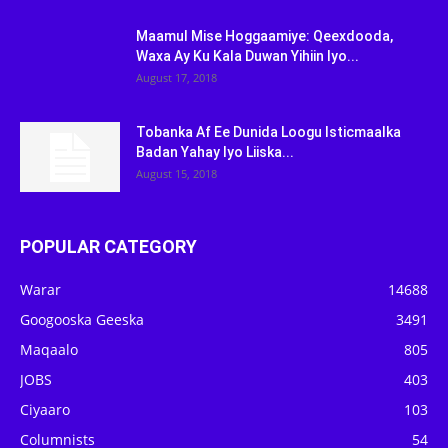
Maamul Mise Hoggaamiye: Qeexdooda,
Waxa Ay Ku Kala Duwan Yihiin Iyo...
August 17, 2018
Tobanka Af Ee Dunida Loogu Isticmaalka
Badan Yahay Iyo Liiska...
August 15, 2018
POPULAR CATEGORY
Warar
14688
Googooska Geeska
3491
Maqaalo
805
JOBS
403
Ciyaaro
103
Columnists
54