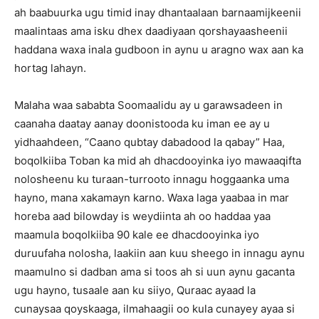
ah baabuurka ugu timid inay dhantaalaan barnaamijkeenii
maalintaas ama isku dhex daadiyaan qorshayaasheenii
haddana waxa inala gudboon in aynu u aragno wax aan ka
hortag lahayn.
Malaha waa sababta Soomaalidu ay u garawsadeen in
caanaha daatay aanay doonistooda ku iman ee ay u
yidhaahdeen, “Caano qubtay dabadood la qabay” Haa,
boqolkiiba Toban ka mid ah dhacdooyinka iyo mawaaqifta
nolosheenu ku turaan-turrooto innagu hoggaanka uma
hayno, mana xakamayn karno. Waxa laga yaabaa in mar
horeba aad bilowday is weydiinta ah oo haddaa yaa
maamula boqolkiiba 90 kale ee dhacdooyinka iyo
duruufaha nolosha, laakiin aan kuu sheego in innagu aynu
maamulno si dadban ama si toos ah si uun aynu gacanta
ugu hayno, tusaale aan ku siiyo, Quraac ayaad la
cunaysaa qoyskaaga, ilmahaagii oo kula cunayey ayaa si