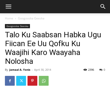
Home
Googooska Geeska
Googooska Geeska
Talo Ku Saabsan Habka Ugu
Fiican Ee Uu Qofku Ku
Waajihi Karo Waayaha
Nolosha
By
Jamaal A. Yonis
-
April 30, 2014
2396
0