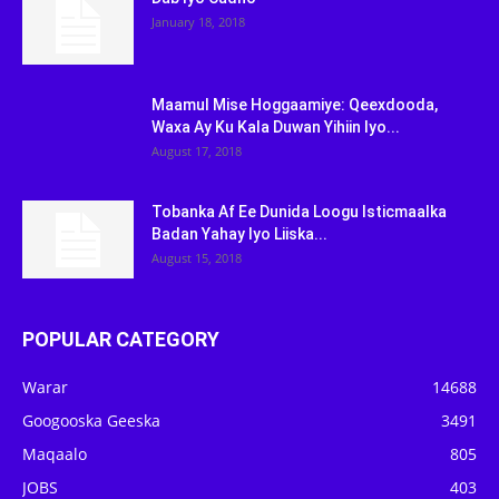
January 18, 2018
Maamul Mise Hoggaamiye: Qeexdooda,
Waxa Ay Ku Kala Duwan Yihiin Iyo...
August 17, 2018
Tobanka Af Ee Dunida Loogu Isticmaalka
Badan Yahay Iyo Liiska...
August 15, 2018
POPULAR CATEGORY
Warar
14688
Googooska Geeska
3491
Maqaalo
805
JOBS
403