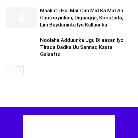
Maalintii Hal Mar Cun Mid Ka Mid Ah
Cuntooyinkan; Digaagga, Koostada,
Liin Baydariinta Iyo Kalluunka
Noolaha Adduunka Ugu Dilaasan Iyo
Tirada Dadka Uu Sannad Kasta
Galaafto