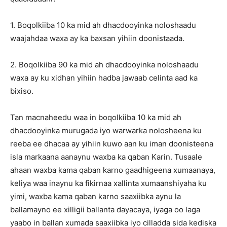
1. Boqolkiiba 10 ka mid ah dhacdooyinka noloshaadu
waajahdaa waxa ay ka baxsan yihiin doonistaada.
2. Boqolkiiba 90 ka mid ah dhacdooyinka noloshaadu
waxa ay ku xidhan yihiin hadba jawaab celinta aad ka
bixiso.
Tan macnaheedu waa in boqolkiiba 10 ka mid ah
dhacdooyinka murugada iyo warwarka nolosheena ku
reeba ee dhacaa ay yihiin kuwo aan ku iman doonisteena
isla markaana aanaynu waxba ka qaban Karin. Tusaale
ahaan waxba kama qaban karno gaadhigeena xumaanaya,
keliya waa inaynu ka fikirnaa xallinta xumaanshiyaha ku
yimi, waxba kama qaban karno saaxiibka aynu la
ballamayno ee xilligii ballanta dayacaya, iyaga oo laga
yaabo in ballan xumada saaxiibka iyo cilladda sida kediska