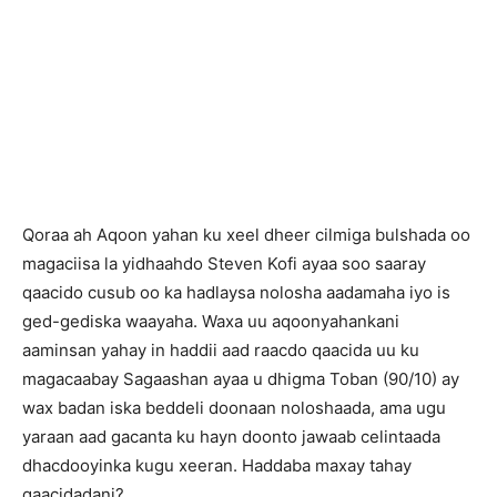
Qoraa ah Aqoon yahan ku xeel dheer cilmiga bulshada oo
magaciisa la yidhaahdo Steven Kofi ayaa soo saaray
qaacido cusub oo ka hadlaysa nolosha aadamaha iyo is
ged-gediska waayaha. Waxa uu aqoonyahankani
aaminsan yahay in haddii aad raacdo qaacida uu ku
magacaabay Sagaashan ayaa u dhigma Toban (90/10) ay
wax badan iska beddeli doonaan noloshaada, ama ugu
yaraan aad gacanta ku hayn doonto jawaab celintaada
dhacdooyinka kugu xeeran. Haddaba maxay tahay
qaacidadani?