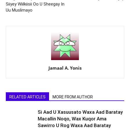
Siiyey Wiilkiisii Oo U Sheegay In
Uu Muslimayo
Jamaal A. Yonis
RELATED ARTICLES
MORE FROM AUTHOR
Si Aad U Xasuusato Waxa Aad Baratay
Macallin Noqo, Wax Kuqor Ama
Sawirro U Rog Waxa Aad Baratay