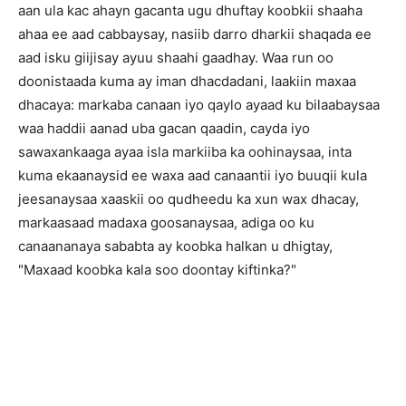
aan ula kac ahayn gacanta ugu dhuftay koobkii shaaha
ahaa ee aad cabbaysay, nasiib darro dharkii shaqada ee
aad isku giijisay ayuu shaahi gaadhay. Waa run oo
doonistaada kuma ay iman dhacdadani, laakiin maxaa
dhacaya: markaba canaan iyo qaylo ayaad ku bilaabaysaa
waa haddii aanad uba gacan qaadin, cayda iyo
sawaxankaaga ayaa isla markiiba ka oohinaysaa, inta
kuma ekaanaysid ee waxa aad canaantii iyo buuqii kula
jeesanaysaa xaaskii oo qudheedu ka xun wax dhacay,
markaasaad madaxa goosanaysaa, adiga oo ku
canaananaya sababta ay koobka halkan u dhigtay,
"Maxaad koobka kala soo doontay kiftinka?"