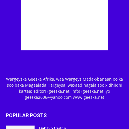
Wargeyska Geeska Afrika, waa Wargeys Madax-banaan oo ka
soo baxa Magaalada Hargeysa. waxaad nagala soo xidhiidhi
kartaa: editor@geeska.net, info@geeska.net iyo
geeska2006@yahoo.com www.geeska.net
POPULAR POSTS
Dab Iyo Cadho