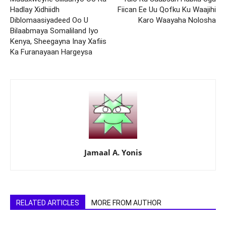
Hadlay Xidhiidh
Fiican Ee Uu Qofku Ku Waajihi
Diblomaasiyadeed Oo U
Karo Waayaha Nolosha
Bilaabmaya Somaliland Iyo
Kenya, Sheegayna Inay Xafiis
Ka Furanayaan Hargeysa
Jamaal A. Yonis
RELATED ARTICLES
MORE FROM AUTHOR