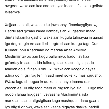
awgeed waxa aan kaa codsanayaa inaad ii fasaxdo gelista
Islaamka.
Xajjaar aabihii, waxa uu ku jawaabay, "Inankaygiiyoow,
Haddii aad go'aan kama dambays ah ku gaadho inaad
diinta Islaamka gasho, waxa aan kugula talinayaa in aanad
iga deg-degin ee aad ii sheegto si aan kuugu tago Cumar
(Cumar Ibnu Khaddaab oo markaa Ahaa Amiirka
Muslimiinta) oo aan kugu ballamiyo, haddii ay kaa
go'antay in aad hadda fuliso go'aankaasna iga qaado
taladan oo si fiican u dhuux, 'Waxa aan kaaga digayaa
adiga oo hiigsi fog leh in aad meel soke ku mashquusho.
(Waxa lagu sheegaa in uu kula talinayo inaanu damac
yaraan ee uu hiigsado meel durugsan iyo sidii uu uga mid
noqon lahaa hoggaamiyeyaasha Muslimiinta, isla
markaana aanu hiigsigiisaa kaga mashquuli dano gaara
iyo hiigsi dhow), waxa aan kaaga digayaa daalka, haddii