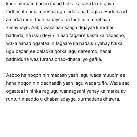
kana ixtiraam badan inaad halka kabaha la dhigayo
fadhiisato ama meesha ugu liidata aad tagto). Haddii aad
amiirka meel fadhiisinayso ha fadhiisin meel aan
xiisaynayn. Aabo waxa aan kaaga digayaa khudbad
badnida, ha isku deyin in aad fagaare kasta ka hadasho,
waxa aanad ogaataa in fagaare ka hadalku yahay halka
ugu badan ee qaladka qofka lagu dareemo, hadal
badniduna waa furaha dhac-dhaca iyo gefka.
Aabbo ha noqon nin macaan yaan lagu wada muudin ee,
hana noqon nin qadhaadh yaan lagu wada tufin. Waxa aad
ogaataa in ninka rag ugu wanaagsani yahay ka marka ay
runtu timaaddo u dhabar adayga, xurmadana dhawra.