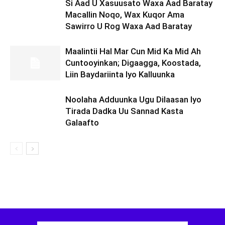
Si Aad U Xasuusato Waxa Aad Baratay
Macallin Noqo, Wax Kuqor Ama
Sawirro U Rog Waxa Aad Baratay
Maalintii Hal Mar Cun Mid Ka Mid Ah
Cuntooyinkan; Digaagga, Koostada,
Liin Baydariinta Iyo Kalluunka
Noolaha Adduunka Ugu Dilaasan Iyo
Tirada Dadka Uu Sannad Kasta
Galaafto