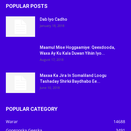
POPULAR POSTS
Dab Iyo Cadho
January 18, 2018
Maamul Mise Hoggaamiye: Qeexdooda,
Waxa Ay Ku Kala Duwan Yihiin Iyo...
August 17, 2018
Maxaa Ka Jira In Somaliland Loogu
Tashaday Shirkii Baydhabo Ee...
June 10, 2018
POPULAR CATEGORY
Warar
14688
Googooska Geeska
3491