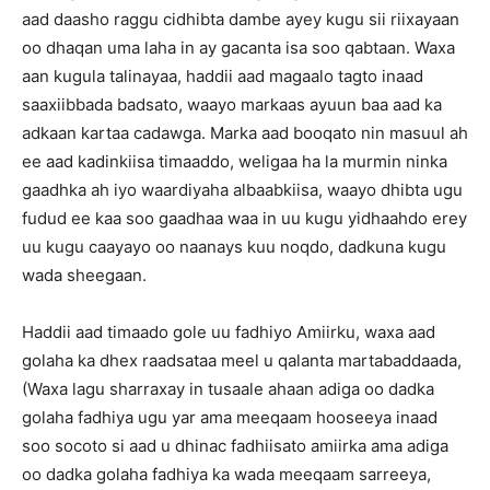
aad daasho raggu cidhibta dambe ayey kugu sii riixayaan
oo dhaqan uma laha in ay gacanta isa soo qabtaan. Waxa
aan kugula talinayaa, haddii aad magaalo tagto inaad
saaxiibbada badsato, waayo markaas ayuun baa aad ka
adkaan kartaa cadawga. Marka aad booqato nin masuul ah
ee aad kadinkiisa timaaddo, weligaa ha la murmin ninka
gaadhka ah iyo waardiyaha albaabkiisa, waayo dhibta ugu
fudud ee kaa soo gaadhaa waa in uu kugu yidhaahdo erey
uu kugu caayayo oo naanays kuu noqdo, dadkuna kugu
wada sheegaan.
Haddii aad timaado gole uu fadhiyo Amiirku, waxa aad
golaha ka dhex raadsataa meel u qalanta martabaddaada,
(Waxa lagu sharraxay in tusaale ahaan adiga oo dadka
golaha fadhiya ugu yar ama meeqaam hooseeya inaad
soo socoto si aad u dhinac fadhiisato amiirka ama adiga
oo dadka golaha fadhiya ka wada meeqaam sarreeya,