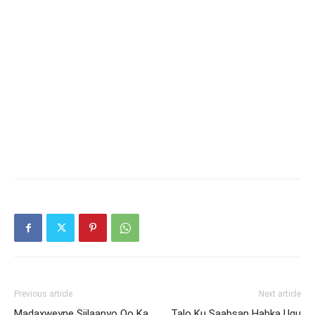
Previous article
Next article
Madaxweyne Siilaanyo Oo Ka
Talo Ku Saabsan Habka Ugu