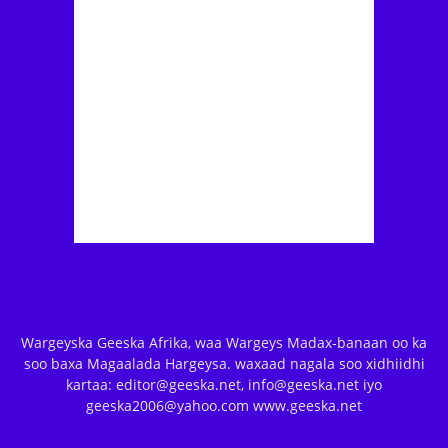
Wargeyska Geeska Afrika, waa Wargeys Madax-banaan oo ka
soo baxa Magaalada Hargeysa. waxaad nagala soo xidhiidhi
kartaa: editor@geeska.net, info@geeska.net iyo
geeska2006@yahoo.com www.geeska.net