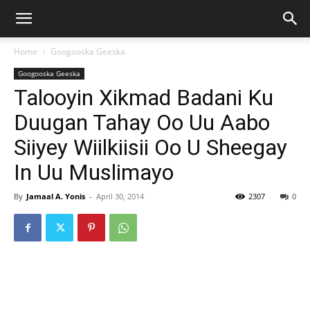
Home
Googooska Geeska
Googooska Geeska
Talooyin Xikmad Badani Ku
Duugan Tahay Oo Uu Aabo
Siiyey Wiilkiisii Oo U Sheegay
In Uu Muslimayo
By
Jamaal A. Yonis
-
April 30, 2014
2307
0