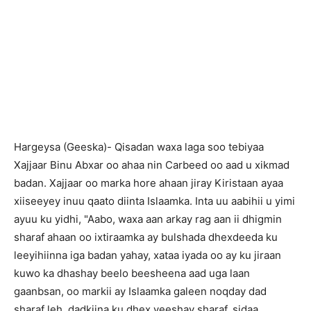
H
argeysa (Geeska)- Qisadan waxa laga soo tebiyaa
Xajjaar Binu Abxar oo ahaa nin Carbeed oo aad u xikmad
badan. Xajjaar oo marka hore ahaan jiray Kiristaan ayaa
xiiseeyey inuu qaato diinta Islaamka. Inta uu aabihii u yimi
ayuu ku yidhi, "Aabo, waxa aan arkay rag aan ii dhigmin
sharaf ahaan oo ixtiraamka ay bulshada dhexdeeda ku
leeyihiinna iga badan yahay, xataa iyada oo ay ku jiraan
kuwo ka dhashay beelo beesheena aad uga laan
gaanbsan, oo markii ay Islaamka galeen noqday dad
sharaf leh, dadkiina ku dhex yeeshay sharaf, sidaa