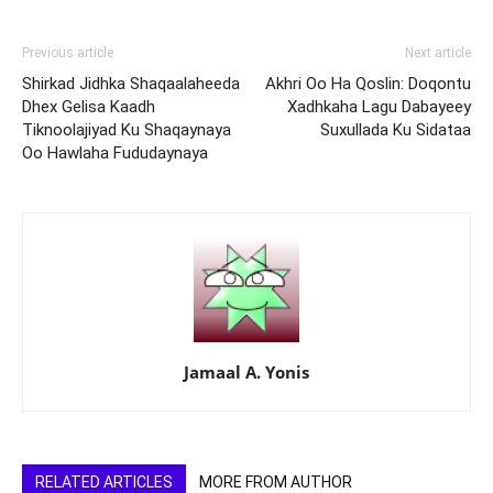
Previous article
Next article
Shirkad Jidhka Shaqaalaheeda
Akhri Oo Ha Qoslin: Doqontu
Dhex Gelisa Kaadh
Xadhkaha Lagu Dabayeey
Tiknoolajiyad Ku Shaqaynaya
Suxullada Ku Sidataa
Oo Hawlaha Fududaynaya
Jamaal A. Yonis
RELATED ARTICLES
MORE FROM AUTHOR