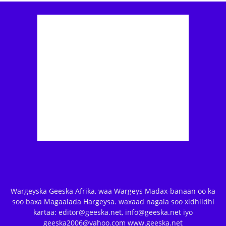
Wargeyska Geeska Afrika, waa Wargeys Madax-banaan oo ka
soo baxa Magaalada Hargeysa. waxaad nagala soo xidhiidhi
kartaa: editor@geeska.net, info@geeska.net iyo
geeska2006@yahoo.com www.geeska.net