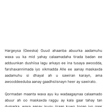
Hargeysa (Geeska) Guud ahaanba abuurka aadamuhu
waxa uu ka mid yahay calaamadaha tirada badan ee
adduunkan dushiisa lagu arkayo ee ina tusaya awoodda,
farshaxannimada iyo xikmadda Alle ee aanay maskaxda
aadamuhu si dhayal ah u sawiran karayn, ama
awooddeeduba aanay gaadhsiisnayn heer ay sawirato.
Qormadan maanta waxa ayu ku wadaagaynaa calaamado
abuur ah oo maskaxda raggu ay kala gaar tahay tan
dumarka, waxa aanay isugu jiraan kuwo togan iyo qaar