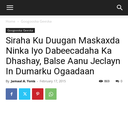
Home
Googooska Geeska
Googooska Geeska
Siraha Ku Duugan Maskaxda
Ninka Iyo Dabeecadaha Ka
Dhashay, Balse Aanu Jeclayn
In Dumarku Ogaadaan
By
Jamaal A. Yonis
-
February 17, 2015
869
0