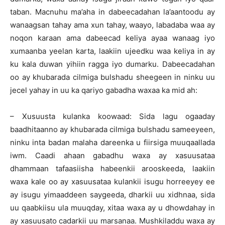
taban. Macnuhu ma’aha in dabeecadahan la’aantoodu ay
wanaagsan tahay ama xun tahay, waayo, labadaba waa ay
noqon karaan ama dabeecad keliya ayaa wanaag iyo
xumaanba yeelan karta, laakiin ujeedku waa keliya in ay
ku kala duwan yihiin ragga iyo dumarku. Dabeecadahan
oo ay khubarada cilmiga bulshadu sheegeen in ninku uu
jecel yahay in uu ka qariyo gabadha waxaa ka mid ah:
– Xusuusta kulanka koowaad: Sida lagu ogaaday
baadhitaanno ay khubarada cilmiga bulshadu sameeyeen,
ninku inta badan malaha dareenka u fiirsiga muuqaallada
iwm. Caadi ahaan gabadhu waxa ay xasuusataa
dhammaan tafaasiisha habeenkii arooskeeda, laakiin
waxa kale oo ay xasuusataa kulankii isugu horreeyey ee
ay isugu yimaaddeen saygeeda, dharkii uu xidhnaa, sida
uu qaabkiisu ula muuqday, xitaa waxa ay u dhowdahay in
ay xasuusato cadarkii uu marsanaa. Mushkiladdu waxa ay