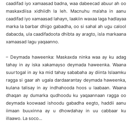
caadifad iyo xamaasad badna, waa dabeecad abuur ah oo
maskaxdiisa xidhiidh la leh. Macnuhu ma’aha in aanu
caadifad iyo xamaasad lahayn, laakiin waxaa laga hadlayaa
marka la barbar dhigo gabadha, oo si sahal ah ugu calool
dabacda, ula caadifadoota dhibta ay aragto, isla markaana
xamaasad lagu yaqaanno.
– Deymada haweenka: Maskaxda ninka waa ay ku adag
tahay in ay iska xakamayso deymada haweenka. Waana
suurtogal in ay ka mid tahay sababaha ay diinta Islaamku
ragga si gaar ah ugala dardaarantay deymada haweenka,
kulana talisay in ay indhahooda hoos u laabaan. Waana
dhaqan ay dumarka qudhoodu ku yaqaannaan ragga oo
deymada koowaad ishoodu gabadha eegto, haddii aanu
iimaan buuxinna ay u dhowdahay in uu cabbaar ku
illaawo. La soco…