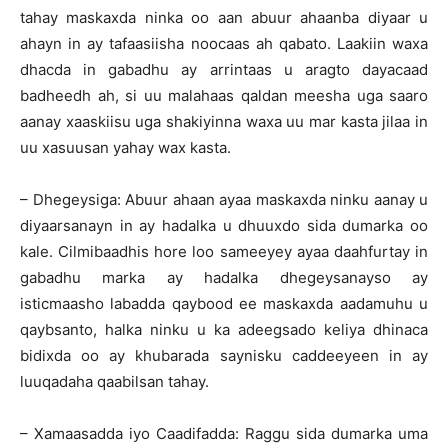
tahay maskaxda ninka oo aan abuur ahaanba diyaar u
ahayn in ay tafaasiisha noocaas ah qabato. Laakiin waxa
dhacda in gabadhu ay arrintaas u aragto dayacaad
badheedh ah, si uu malahaas qaldan meesha uga saaro
aanay xaaskiisu uga shakiyinna waxa uu mar kasta jilaa in
uu xasuusan yahay wax kasta.
– Dhegeysiga: Abuur ahaan ayaa maskaxda ninku aanay u
diyaarsanayn in ay hadalka u dhuuxdo sida dumarka oo
kale. Cilmibaadhis hore loo sameeyey ayaa daahfurtay in
gabadhu marka ay hadalka dhegeysanayso ay
isticmaasho labadda qaybood ee maskaxda aadamuhu u
qaybsanto, halka ninku u ka adeegsado keliya dhinaca
bidixda oo ay khubarada saynisku caddeeyeen in ay
luuqadaha qaabilsan tahay.
– Xamaasadda iyo Caadifadda: Raggu sida dumarka uma