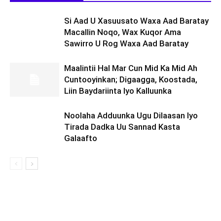
Si Aad U Xasuusato Waxa Aad Baratay
Macallin Noqo, Wax Kuqor Ama
Sawirro U Rog Waxa Aad Baratay
Maalintii Hal Mar Cun Mid Ka Mid Ah
Cuntooyinkan; Digaagga, Koostada,
Liin Baydariinta Iyo Kalluunka
Noolaha Adduunka Ugu Dilaasan Iyo
Tirada Dadka Uu Sannad Kasta
Galaafto