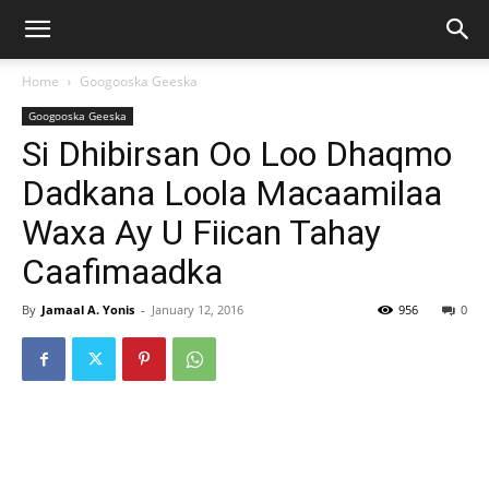
Home
Googooska Geeska
Googooska Geeska
Si Dhibirsan Oo Loo Dhaqmo
Dadkana Loola Macaamilaa
Waxa Ay U Fiican Tahay
Caafimaadka
By
Jamaal A. Yonis
-
January 12, 2016
956
0