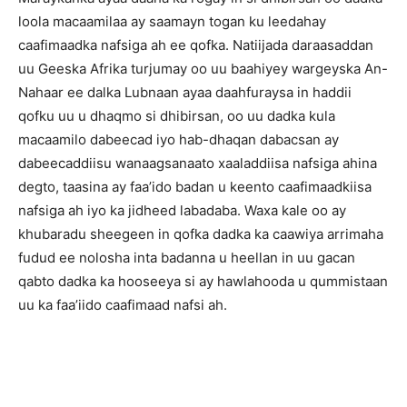
loola macaamilaa ay saamayn togan ku leedahay
caafimaadka nafsiga ah ee qofka. Natiijada daraasaddan
uu Geeska Afrika turjumay oo uu baahiyey wargeyska An-
Nahaar ee dalka Lubnaan ayaa daahfuraysa in haddii
qofku uu u dhaqmo si dhibirsan, oo uu dadka kula
macaamilo dabeecad iyo hab-dhaqan dabacsan ay
dabeecaddiisu wanaagsanaato xaaladdiisa nafsiga ahina
degto, taasina ay faa’ido badan u keento caafimaadkiisa
nafsiga ah iyo ka jidheed labadaba. Waxa kale oo ay
khubaradu sheegeen in qofka dadka ka caawiya arrimaha
fudud ee nolosha inta badanna u heellan in uu gacan
qabto dadka ka hooseeya si ay hawlahooda u qummistaan
uu ka faa’iido caafimaad nafsi ah.