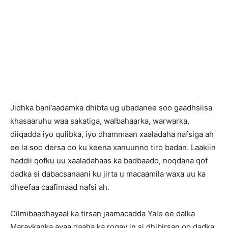
Jidhka bani’aadamka dhibta ug ubadanee soo gaadhsiisa
khasaaruhu waa sakatiga, walbahaarka, warwarka,
diiqadda iyo qulibka, iyo dhammaan xaaladaha nafsiga ah
ee la soo dersa oo ku keena xanuunno tiro badan. Laakiin
haddii qofku uu xaaladahaas ka badbaado, noqdana qof
dadka si dabacsanaani ku jirta u macaamila waxa uu ka
dheefaa caafimaad nafsi ah.
Cilmibaadhayaal ka tirsan jaamacadda Yale ee dalka
Maraykanka ayaa daaha ka rogay in si dhibirsan oo dadka