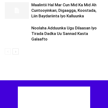
Maalintii Hal Mar Cun Mid Ka Mid Ah
Cuntooyinkan; Digaagga, Koostada,
Liin Baydariinta Iyo Kalluunka
Noolaha Adduunka Ugu Dilaasan Iyo
Tirada Dadka Uu Sannad Kasta
Galaafto