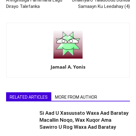
Afingiriisiga Farriimaha Lagu
Dhalinyaro Taladoodu Dunida
Dirayo Talefanka
Samaayn Ku Leedahay (4)
Jamaal A. Yonis
RELATED ARTICLES
MORE FROM AUTHOR
Si Aad U Xasuusato Waxa Aad Baratay
Macallin Noqo, Wax Kuqor Ama
Sawirro U Rog Waxa Aad Baratay