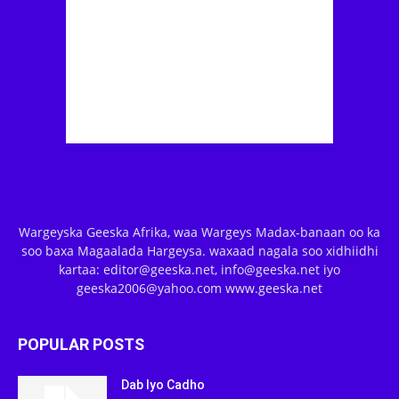
Wargeyska Geeska Afrika, waa Wargeys Madax-banaan oo ka
soo baxa Magaalada Hargeysa. waxaad nagala soo xidhiidhi
kartaa: editor@geeska.net, info@geeska.net iyo
geeska2006@yahoo.com www.geeska.net
POPULAR POSTS
Dab Iyo Cadho