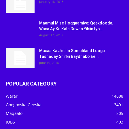
January 18, 2018
Maamul Mise Hoggaamiye: Qeexdooda,
Waxa Ay Ku Kala Duwan Yihiin Iyo...
August 17, 2018
Maxaa Ka Jira In Somaliland Loogu
Tashaday Shirkii Baydhabo Ee...
June 10, 2018
POPULAR CATEGORY
Warar
14688
Googooska Geeska
3491
Maqaalo
805
JOBS
403