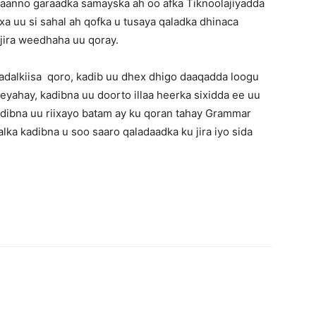
qaanno garaadka samayska ah oo afka Tiknoolajiyadda
waxa uu si sahal ah qofka u tusaya qaladka dhinaca
jira weedhaha uu qoray.
hadalkiisa qoro, kadib uu dhex dhigo daaqadda loogu
yahay, kadibna uu doorto illaa heerka sixidda ee uu
adibna uu riixayo batam ay ku qoran tahay Grammar
ka kadibna u soo saaro qaladaadka ku jira iyo sida