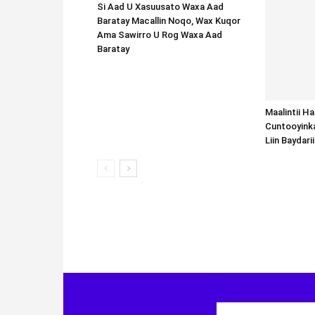
Si Aad U Xasuusato Waxa Aad
Baratay Macallin Noqo, Wax Kuqor
Ama Sawirro U Rog Waxa Aad
Baratay
Maalintii H
Cuntooyink
Liin Baydari