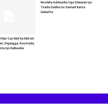
Noolaha Adduunka Ugu Dilaasan Iyo
Tirada Dadka Uu Sannad Kasta
Galaafto
al Mar Cun Mid Ka Mid Ah
an; Digaagga, Koostada,
inta Iyo Kalluunka