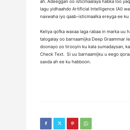
ah. Adeeggan oo isticmaalaya habka loo ya
lagu yidhaahdo Artificial Intelligence (AI) 
naxwaha iyo qaab-isticmaalka ereyga ee ku 
Keliya qofka waxaa laga rabaa in marka uu 
talogalay oo barnaamijka Deep Graammar lee
doonayo oo tirooyin ku kala sumadaysan, k
Check Text. Si uu barnaamijku u eego qoraal
saxda ah ee ku habboon.