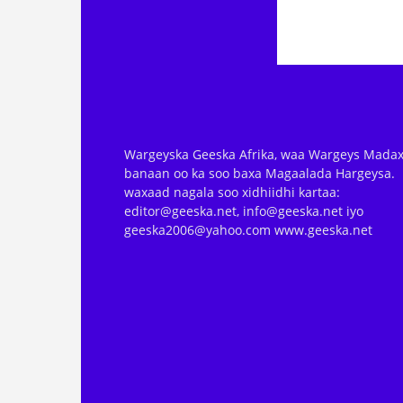
Wargeyska Geeska Afrika, waa Wargeys Madax
banaan oo ka soo baxa Magaalada Hargeysa.
waxaad nagala soo xidhiidhi kartaa:
editor@geeska.net, info@geeska.net iyo
geeska2006@yahoo.com www.geeska.net