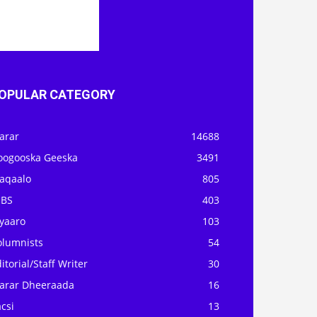
OPULAR CATEGORY
arar
14688
oogooska Geeska
3491
aqaalo
805
OBS
403
iyaaro
103
olumnists
54
itorial/Staff Writer
30
arar Dheeraada
16
csi
13