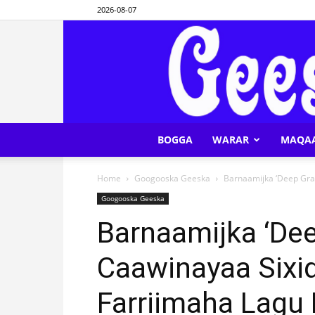
2026-08-07
BOGGA
WARAR
MAQA
Home
Googooska Geeska
Barnaamijka ‘Deep Gra
Googooska Geeska
Barnaamijka ‘De
Caawinayaa Sixid
Farriimaha Lagu 