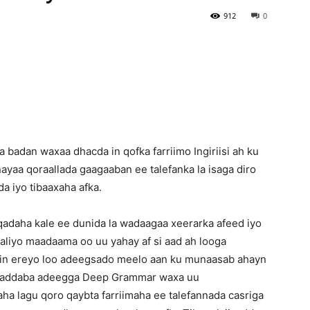
912
0
Newspaper
 badan waxaa dhacda in qofka farriimo Ingiriisi ah ku
ayaa qoraallada gaagaaban ee talefanka la isaga diro
a iyo tibaaxaha afka.
uqadaha kale ee dunida la wadaagaa xeerarka afeed iyo
aaliyo maadaama oo uu yahay af si aad ah looga
a in ereyo loo adeegsado meelo aan ku munaasab ahayn
, haddaba adeegga Deep Grammar waxa uu
ha lagu qoro qaybta farriimaha ee talefannada casriga