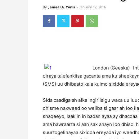
By
Jamaal A. Yonis
-
January 12, 2016
London (Geeska)- Inta
diraya talefankiisa gacanta ama ku sheekayn
(SMS) uu dhibaato kala kulmo sixidda ereyad
Sida caadiga ah afka Ingiriisigu waxa uu lu
dhisme naxweed oo weliba si gaar ah loo il
shaqeeyo, laakiin in badan ayaa ay dhacda
ama hawraarta si aan sax ahayn loo dhiso
suurtogelinayaa sixidda ereyada iyo weedha