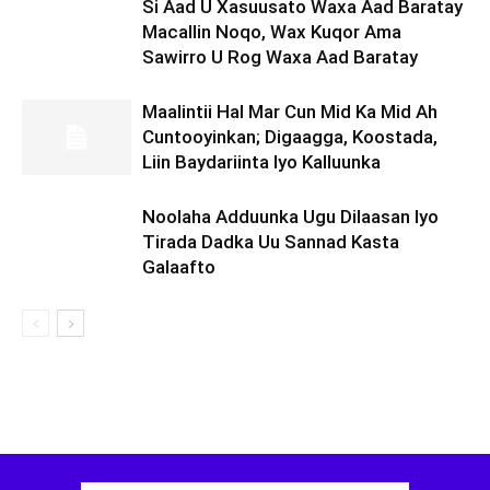
Si Aad U Xasuusato Waxa Aad Baratay
Macallin Noqo, Wax Kuqor Ama
Sawirro U Rog Waxa Aad Baratay
Maalintii Hal Mar Cun Mid Ka Mid Ah
Cuntooyinkan; Digaagga, Koostada,
Liin Baydariinta Iyo Kalluunka
Noolaha Adduunka Ugu Dilaasan Iyo
Tirada Dadka Uu Sannad Kasta
Galaafto