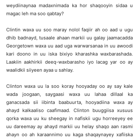
weydiinaynaa madaxnimada ka hor shaqooyin sidaa u
magac leh ma soo qabtay?
Clintin waxa uu soo maray nolol faqiir ah oo aad u ugu
dhib badnayd, tusaale ahaan markii uu galay jaamacadda
Georgetown waxa uu aad uga warwarsanaa in uu awoodi
kari doono in uu iska bixiyo kharashka waxbarashada.
Laakiin aakhirkii deeq-waxbarasho iyo lacag yar oo ay
waalidkii siiyeen ayaa u sahlay.
Clinton waxa uu la soo koray hooyaday oo ay say kale
wada joogaan, saygaasi waxa uu lahaa dillaal ka
ganacsada sii iibinta baabuurta, hooyadiina waxa ay
ahayd kalkaaliso caafimaad. Clinton buuggiisa xusuus
qorka waxa uu ku sheegay in nafiskii ugu horreeyey ee
uu dareemay ay ahayd markii uu helay shaqo aan rasmi
ahayn oo ah karaannimo uu kaga shaqaynayey xafiiska