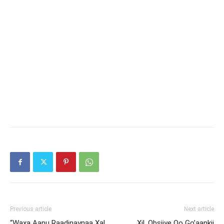
Previous article
Next article
“Waxa Aanu Raadinaynaa Xal …
Xil. Obsiiye Oo Go’aankii