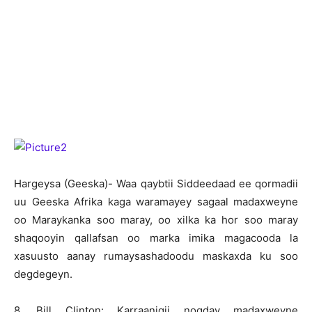
Hargeysa (Geeska)- Waa qaybtii Siddeedaad ee qormadii
uu Geeska Afrika kaga waramayey sagaal madaxweyne
oo Maraykanka soo maray, oo xilka ka hor soo maray
shaqooyin qallafsan oo marka imika magacooda la
xasuusto aanay rumaysashadoodu maskaxda ku soo
degdegeyn.
8. Bill Clinton: Karraanigii noqday madaxweyne