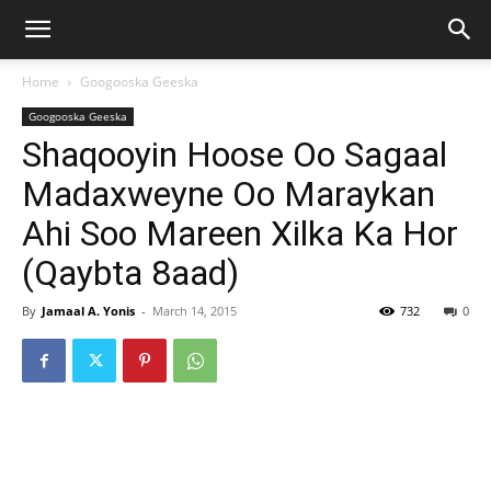
Home
Googooska Geeska
Googooska Geeska
Shaqooyin Hoose Oo Sagaal
Madaxweyne Oo Maraykan
Ahi Soo Mareen Xilka Ka Hor
(Qaybta 8aad)
By
Jamaal A. Yonis
-
March 14, 2015
732
0