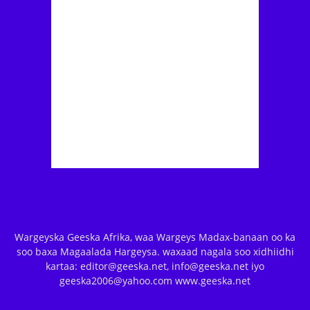
Wargeyska Geeska Afrika, waa Wargeys Madax-banaan oo ka
soo baxa Magaalada Hargeysa. waxaad nagala soo xidhiidhi
kartaa: editor@geeska.net, info@geeska.net iyo
geeska2006@yahoo.com www.geeska.net