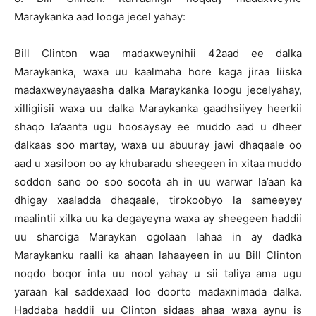
Maraykanka aad looga jecel yahay:
Bill Clinton waa madaxweynihii 42aad ee dalka
Maraykanka, waxa uu kaalmaha hore kaga jiraa liiska
madaxweynayaasha dalka Maraykanka loogu jecelyahay,
xilligiisii waxa uu dalka Maraykanka gaadhsiiyey heerkii
shaqo la’aanta ugu hoosaysay ee muddo aad u dheer
dalkaas soo martay, waxa uu abuuray jawi dhaqaale oo
aad u xasiloon oo ay khubaradu sheegeen in xitaa muddo
soddon sano oo soo socota ah in uu warwar la’aan ka
dhigay xaaladda dhaqaale, tirokoobyo la sameeyey
maalintii xilka uu ka degayeyna waxa ay sheegeen haddii
uu sharciga Maraykan ogolaan lahaa in ay dadka
Maraykanku raalli ka ahaan lahaayeen in uu Bill Clinton
noqdo boqor inta uu nool yahay u sii taliya ama ugu
yaraan kal saddexaad loo doorto madaxnimada dalka.
Haddaba haddii uu Clinton sidaas ahaa waxa aynu is