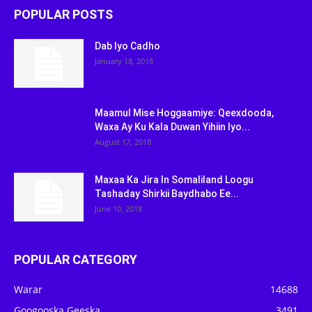
POPULAR POSTS
Dab Iyo Cadho
January 18, 2018
Maamul Mise Hoggaamiye: Qeexdooda,
Waxa Ay Ku Kala Duwan Yihiin Iyo...
August 17, 2018
Maxaa Ka Jira In Somaliland Loogu
Tashaday Shirkii Baydhabo Ee...
June 10, 2018
POPULAR CATEGORY
Warar
14688
Googooska Geeska
3491