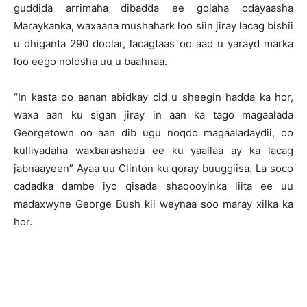
guddida arrimaha dibadda ee golaha odayaasha
Maraykanka, waxaana mushahark loo siin jiray lacag bishii
u dhiganta 290 doolar, lacagtaas oo aad u yarayd marka
loo eego nolosha uu u baahnaa.
“In kasta oo aanan abidkay cid u sheegin hadda ka hor,
waxa aan ku sigan jiray in aan ka tago magaalada
Georgetown oo aan dib ugu noqdo magaaladaydii, oo
kulliyadaha waxbarashada ee ku yaallaa ay ka lacag
jabnaayeen” Ayaa uu Clinton ku qoray buuggiisa. La soco
cadadka dambe iyo qisada shaqooyinka liita ee uu
madaxwyne George Bush kii weynaa soo maray xilka ka
hor.