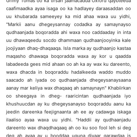
Grimy Tomas oo ka tirsan jaamacadda Oxford qaybteeda
caafimaadka ayaa isaga oo ka hadlayey daraasaddan oo
uu khubarada sameeyey ka mid ahaa waxa uu yidhi,
"Markii aanu dhegeysannay codadka ay samaynayso
qudhaanjada boqoradda ahi waxa noo caddaaday in inta
uu dhawaqeedu socdo dhammaan qudhaanjooyinka kale
joojiyaan dhaq-dhaqaaqa. Isla marka ay qudhaanjo kastaa
maqasho dhawaqa boqoradda waxa ay kor u qaadda
labadeeda gees mid ahaan oo ah ka ay wax ku dareento,
waxa dhacda in boqoraddu hadalkeeda waddo muddo
saacado ah iyada oo qudhaanjada dhegeysanaysaana
aanay mar keliya wax dhaqaaq ah samaynayn" Khabiirkan
oo sheegaya in dheg- raaricintan qudhaanjada iyo
khushuucdan ay ku dhegeysanayso boqoraddu aanu ka
jeedin dareenka feejignaanta ah ee ay cadawga iskaga
ilaaliso ayaa waxa uu yidhi. "Haddii ay qudhaanjadu
dareento wax dhaqdhaqaaq ah oo ku soo fool leh si deg
deg ah ayaa ay u booddaa uguna diyaar garawdaa is