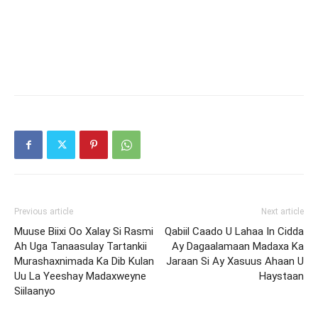
Previous article
Next article
Muuse Biixi Oo Xalay Si Rasmi
Qabiil Caado U Lahaa In Cidda
Ah Uga Tanaasulay Tartankii
Ay Dagaalamaan Madaxa Ka
Murashaxnimada Ka Dib Kulan
Jaraan Si Ay Xasuus Ahaan U
Uu La Yeeshay Madaxweyne
Haystaan
Siilaanyo