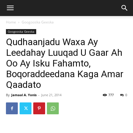
Home
Googooska Geeska
Googooska Geeska
Qudhaanjadu Waxa Ay
Leedahay Luuqad U Gaar Ah
Oo Ay Isku Fahamto,
Boqoraddeedana Kaga Amar
Qaadato
By
Jamaal A. Yonis
-
June 21, 2014
777
0