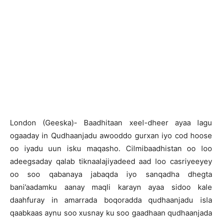
London (Geeska)- Baadhitaan xeel-dheer ayaa lagu
ogaaday in Qudhaanjadu awooddo gurxan iyo cod hoose
oo iyadu uun isku maqasho. Cilmibaadhistan oo loo
adeegsaday qalab tiknaalajiyadeed aad loo casriyeeyey
oo soo qabanaya jabaqda iyo sanqadha dhegta
bani’aadamku aanay maqli karayn ayaa sidoo kale
daahfuray in amarrada boqoradda qudhaanjadu isla
qaabkaas aynu soo xusnay ku soo gaadhaan qudhaanjada