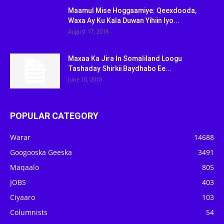
Maamul Mise Hoggaamiye: Qeexdooda,
Waxa Ay Ku Kala Duwan Yihiin Iyo...
August 17, 2018
Maxaa Ka Jira In Somaliland Loogu
Tashaday Shirkii Baydhabo Ee...
June 10, 2018
POPULAR CATEGORY
Warar
14688
Googooska Geeska
3491
Maqaalo
805
JOBS
403
Ciyaaro
103
Columnists
54