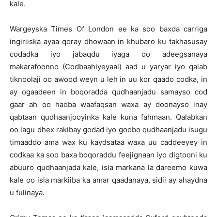
kale.
Wargeyska Times Of London ee ka soo baxda carriga
ingiriiska ayaa qoray dhowaan in khubaro ku takhasusay
codadka iyo jabaqdu iyaga oo adeegsanaya
makarafoonno (Codbaahiyeyaal) aad u yaryar iyo qalab
tiknoolaji oo awood weyn u leh in uu kor qaado codka, in
ay ogaadeen in boqoradda qudhaanjadu samayso cod
gaar ah oo hadba waafaqsan waxa ay doonayso inay
qabtaan qudhaanjooyinka kale kuna fahmaan. Qalabkan
oo lagu dhex rakibay godad iyo goobo qudhaanjadu isugu
timaaddo ama wax ku kaydsataa waxa uu caddeeyey in
codkaa ka soo baxa boqoraddu feejignaan iyo digtooni ku
abuuro qudhaanjada kale, isla markana la dareemo kuwa
kale oo isla markiiba ka amar qaadanaya, sidii ay ahaydna
u fulinaya.