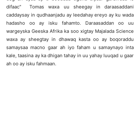
difaac" Tomas waxa uu sheegay in daraasaddani
caddaysay in qudhaanjadu ay leedahay ereyo ay ku wada
hadasho oo ay isku fahamto. Daraasaddan oo uu
wargeyska Geeska Afrika ka soo xigtay Majalada Science
waxa ay sheegtay in dhawaq kasta oo ay boqoraddu
samaysaa macno gaar ah iyo faham u samaynayo inta
kale, taasina ay ka dhigan tahay in uu yahay luuqad u gaar
ah oo ay isku fahmaan.