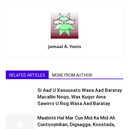
Jamaal A. Yonis
RELATED ARTICLES
MORE FROM AUTHOR
Si Aad U Xasuusato Waxa Aad Baratay
Macallin Noqo, Wax Kuqor Ama
Sawirro U Rog Waxa Aad Baratay
Maalintii Hal Mar Cun Mid Ka Mid Ah
Cuntooyinkan; Digaagga, Koostada,