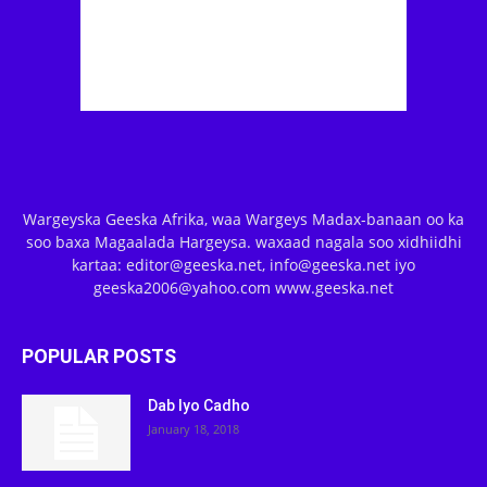
Wargeyska Geeska Afrika, waa Wargeys Madax-banaan oo ka
soo baxa Magaalada Hargeysa. waxaad nagala soo xidhiidhi
kartaa: editor@geeska.net, info@geeska.net iyo
geeska2006@yahoo.com www.geeska.net
POPULAR POSTS
Dab Iyo Cadho
January 18, 2018