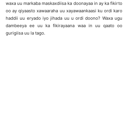
waxa uu markaba maskaxdiisa ka doonayaa in ay ka fikirto
oo ay qiyaasto xawaaraha uu xayawaankaasi ku ordi karo
haddii uu eryado iyo jihada uu u ordi doono? Waxa ugu
dambeeya ee uu ka fikirayaana waa in uu qaato oo
gurigiisa uu la tago.