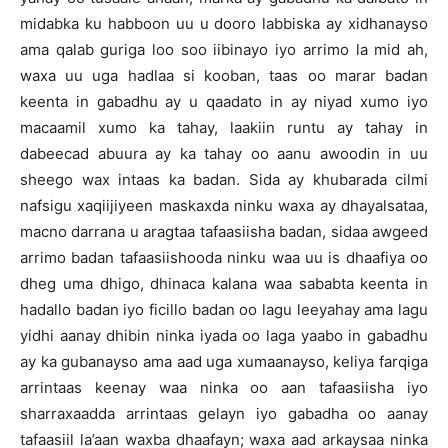
midabka ku habboon uu u dooro labbiska ay xidhanayso
ama qalab guriga loo soo iibinayo iyo arrimo la mid ah,
waxa uu uga hadlaa si kooban, taas oo marar badan
keenta in gabadhu ay u qaadato in ay niyad xumo iyo
macaamil xumo ka tahay, laakiin runtu ay tahay in
dabeecad abuura ay ka tahay oo aanu awoodin in uu
sheego wax intaas ka badan. Sida ay khubarada cilmi
nafsigu xaqiijiyeen maskaxda ninku waxa ay dhayalsataa,
macno darrana u aragtaa tafaasiisha badan, sidaa awgeed
arrimo badan tafaasiishooda ninku waa uu is dhaafiya oo
dheg uma dhigo, dhinaca kalana waa sababta keenta in
hadallo badan iyo ficillo badan oo lagu leeyahay ama lagu
yidhi aanay dhibin ninka iyada oo laga yaabo in gabadhu
ay ka gubanayso ama aad uga xumaanayso, keliya farqiga
arrintaas keenay waa ninka oo aan tafaasiisha iyo
sharraxaadda arrintaas gelayn iyo gabadha oo aanay
tafaasiil la’aan waxba dhaafayn; waxa aad arkaysaa ninka