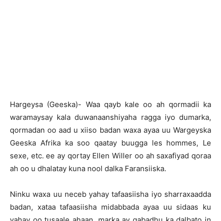
Hargeysa (Geeska)- Waa qayb kale oo ah qormadii ka
waramaysay kala duwanaanshiyaha ragga iyo dumarka,
qormadan oo aad u xiiso badan waxa ayaa uu Wargeyska
Geeska Afrika ka soo qaatay buugga les hommes, Le
sexe, etc. ee ay qortay Ellen Willer oo ah saxafiyad qoraa
ah oo u dhalatay kuna nool dalka Faransiiska.
Ninku waxa uu neceb yahay tafaasiisha iyo sharraxaadda
badan, xataa tafaasiisha midabbada ayaa uu sidaas ku
yahay oo tusaale ahaan, marka ay gabadhu ka dalbato in