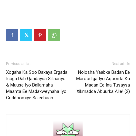
Previous article
Next article
Xogaha Ka Soo Baxaya Ergada
Nolosha Yaabka Badan Ee
Isaga Dab Qaadaysa Siilaanyo
Maroodiga Iyo Aqoonta Ku
& Muuse Iyo Ballamaha
Maqan Ee Ina Tusaysa
Maanta Ee Madaxweynaha Iyo
Xikmadda Abuurka Alle! (2)
Guddoomiye Saleebaan