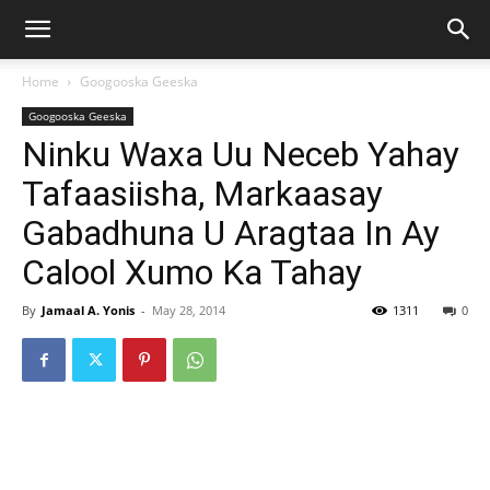
Home
Googooska Geeska
Googooska Geeska
Ninku Waxa Uu Neceb Yahay
Tafaasiisha, Markaasay
Gabadhuna U Aragtaa In Ay
Calool Xumo Ka Tahay
By
Jamaal A. Yonis
-
May 28, 2014
1311
0