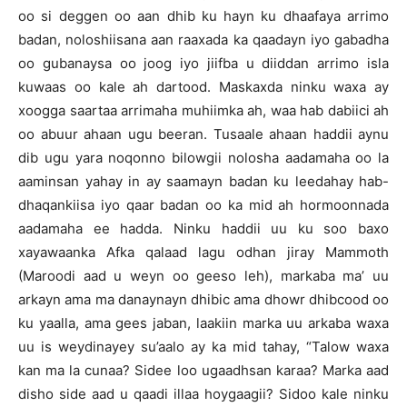
oo si deggen oo aan dhib ku hayn ku dhaafaya arrimo
badan, noloshiisana aan raaxada ka qaadayn iyo gabadha
oo gubanaysa oo joog iyo jiifba u diiddan arrimo isla
kuwaas oo kale ah dartood. Maskaxda ninku waxa ay
xoogga saartaa arrimaha muhiimka ah, waa hab dabiici ah
oo abuur ahaan ugu beeran. Tusaale ahaan haddii aynu
dib ugu yara noqonno bilowgii nolosha aadamaha oo la
aaminsan yahay in ay saamayn badan ku leedahay hab-
dhaqankiisa iyo qaar badan oo ka mid ah hormoonnada
aadamaha ee hadda. Ninku haddii uu ku soo baxo
xayawaanka Afka qalaad lagu odhan jiray Mammoth
(Maroodi aad u weyn oo geeso leh), markaba ma’ uu
arkayn ama ma danaynayn dhibic ama dhowr dhibcood oo
ku yaalla, ama gees jaban, laakiin marka uu arkaba waxa
uu is weydinayey su’aalo ay ka mid tahay, “Talow waxa
kan ma la cunaa? Sidee loo ugaadhsan karaa? Marka aad
disho side aad u qaadi illaa hoygaagii? Sidoo kale ninku