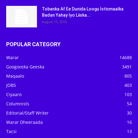
Tobanka Af Ee Dunida Loogu Isticmaalka
Badan Yahay Iyo Liiska...
August 15, 2018
POPULAR CATEGORY
Warar
14688
Googooska Geeska
3491
Maqaalo
805
JOBS
403
Ciyaaro
103
Columnists
54
Editorial/Staff Writer
30
Warar Dheeraada
16
Tacsi
13