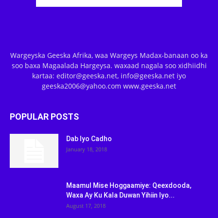
Wargeyska Geeska Afrika, waa Wargeys Madax-banaan oo ka
soo baxa Magaalada Hargeysa. waxaad nagala soo xidhiidhi
kartaa: editor@geeska.net, info@geeska.net iyo
geeska2006@yahoo.com www.geeska.net
POPULAR POSTS
Dab Iyo Cadho
January 18, 2018
Maamul Mise Hoggaamiye: Qeexdooda,
Waxa Ay Ku Kala Duwan Yihiin Iyo...
August 17, 2018