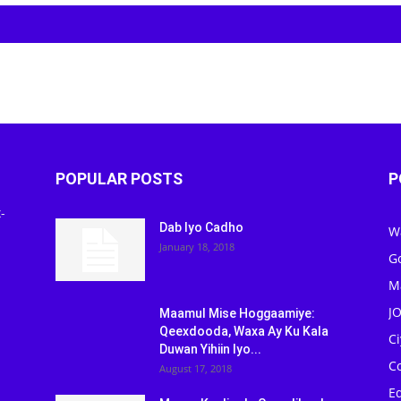
POPULAR POSTS
P
-
Dab Iyo Cadho
W
January 18, 2018
G
M
J
Maamul Mise Hoggaamiye:
Qeexdooda, Waxa Ay Ku Kala
C
Duwan Yihiin Iyo...
C
August 17, 2018
Ed
Maxaa Ka Jira In Somaliland