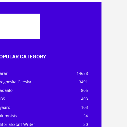
OPULAR CATEGORY
arar
14688
oogooska Geeska
3491
aqaalo
805
OBS
403
iyaaro
103
olumnists
54
itorial/Staff Writer
30