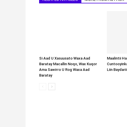
Si Aad U Xasuusato Waxa Aad
Baratay Macallin Noqo, Wax Kuqor
Ama Sawirro U Rog Waxa Aad
Baratay
Maalintii H
Cuntooyink
Liin Baydari