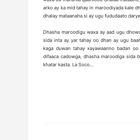
arko ay ka mid tahay in maroodiyada kale
dhalay mataanaha si ay ugu fududaato dary
Dhasha maroodigu waxa ay aad ugu dhowd
sida inta ay yar tahay oo dhan ay ugu baah
kaga duwan tahay xayawaanno badan oo i
difaaca cadowga, dhasha maroodiga sida b
khatar kasta. La Soco…