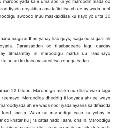
u maroodiyada kale uma soo uriyo maroodinimada oo
aroodiyada qoyskiisa ama tafiirtiisa ah ee ay wada nool
aroodigu awoodo inuu maskaxdiisa ku kaydiyo urta 30
aanu isugu xidhan yahay hab qoys, isaga oo si gaar ah
ooyada. Daraasaddan oo tijaabadeeda lagu qaaday
ay tilmaamtay in maroodigu marka uu raadinayo
rta oo uu ku kabo xasuustiisa xoogga badan.
raan 22 bilood. Maroodigu marka uu dhalo waxa lagu
 u reemayo. Maroodiga dheddig (Hooyada ah) ee weyn
maroodiyada ah ee wada nool iyada ayaana ka difaacda
o food saarta. Waxa uu maroodigu caan ku yahay in
 oo khatar ku jira xataa haddii aanu dhalin. Maroodigu
aakiin waa marar dhif ah oo arrimaha yaabka leh ee la