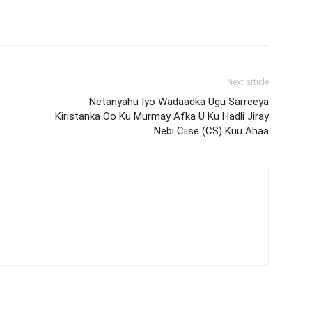
Next article
Netanyahu Iyo Wadaadka Ugu Sarreeya
Kiristanka Oo Ku Murmay Afka U Ku Hadli Jiray
Nebi Ciise (CS) Kuu Ahaa