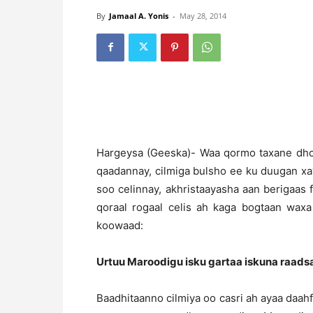
By
Jamaal A. Yonis
-
May 28, 2014
Hargeysa (Geeska)- Waa qormo taxane dh
qaadannay, cilmiga bulsho ee ku duugan x
soo celinnay, akhristaayasha aan berigaas 
qoraal rogaal celis ah kaga bogtaan wax
koowaad:
Urtuu Maroodigu isku gartaa iskuna raads
Baadhitaanno cilmiya oo casri ah ayaa daa