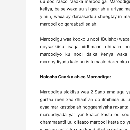
uu soo raaco raadka maroodiga. Maroodig
keliya, balse waxa uu si gaar ah u uriyaa m
yihiin, waxa ay daraasaddu sheegtay in m
maroodi oo qaraabadiisa ah.
Maroodigu waa kooxo u nool (Bulsho) waxa 
qoysaskiisu isaga xidhmaan dhinaca h
maroodiyo ku nool dalka Kenya waxa 
marooydiyada kale uu isitcmaalo dareenka u
Nolosha Gaarka ah ee Maroodiga:
Maroodiga sidkiisu waa 2 Sano ama ugu ya
gartaa reen xad dhaaf ah oo ilmihiisa uu
ayaa mar kastaba ah hoggaamiyaha raxanta 
maroodiyada yar yar khatar kasta oo so
dhammaantii uu difaaco maroodi kasta oo yar
waxa uu mararka qaarkood dhalaa mataano, l