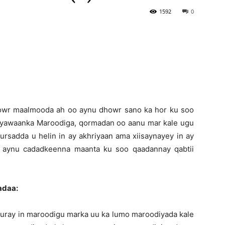
1592
0
Newspaper
owr maalmooda ah oo aynu dhowr sano ka hor ku soo
ayawaanka Maroodiga, qormadan oo aanu mar kale ugu
fursadda u helin in ay akhriyaan ama xiisaynayey in ay
a aynu cadadkeenna maanta ku soo qaadannay qabtii
adaa:
hfuray in maroodigu marka uu ka lumo maroodiyada kale