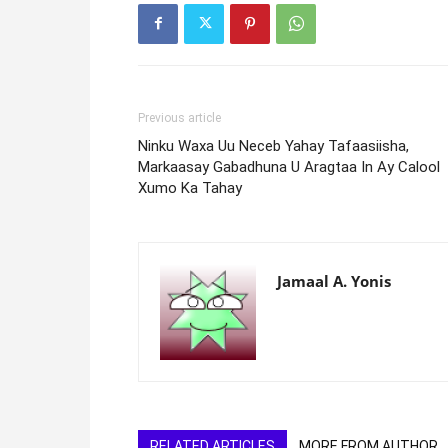
Previous article
Ninku Waxa Uu Neceb Yahay Tafaasiisha,
Markaasay Gabadhuna U Aragtaa In Ay Calool
Xumo Ka Tahay
Jamaal A. Yonis
RELATED ARTICLES
MORE FROM AUTHOR