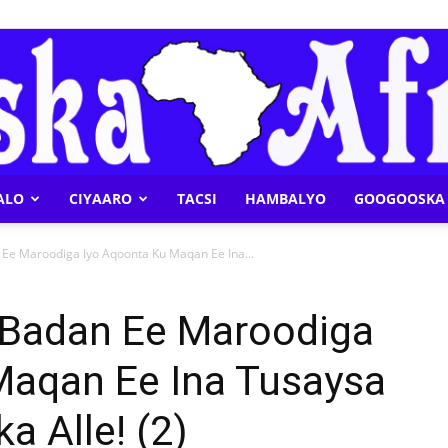
ALO
CIYAARO
TACSI
HAMBALYO
GOOGOOSKA 
Geeska
Ee Maroodiga Iyo Aqoonta Ku Maqan Ee Ina...
 Badan Ee Maroodiga
Maqan Ee Ina Tusaysa
Afrika
 Alle! (2)