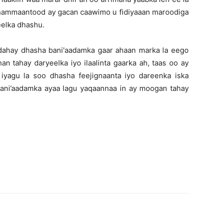
 dhammaantood ay gacan caawimo u fidiyaaan maroodiga
eelka dhashu.
ahay dhasha bani'aadamka gaar ahaan marka la eego
an tahay daryeelka iyo ilaalinta gaarka ah, taas oo ay
yagu la soo dhasha feejignaanta iyo dareenka iska
ani’aadamka ayaa lagu yaqaannaa in ay moogan tahay