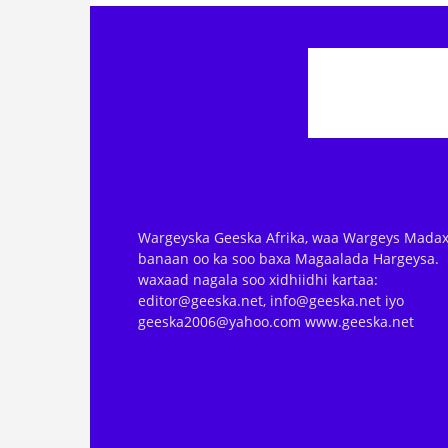
Wargeyska Geeska Afrika, waa Wargeys Madax
banaan oo ka soo baxa Magaalada Hargeysa.
waxaad nagala soo xidhiidhi kartaa:
editor@geeska.net, info@geeska.net iyo
geeska2006@yahoo.com www.geeska.net