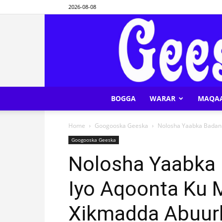
2026-08-08
BOGGA
WARAR
MAQA
Home
Googooska Geeska
Nolosha Yaabka Badan 
Googooska Geeska
Nolosha Yaabka
Iyo Aqoonta Ku 
Xikmadda Abuurka