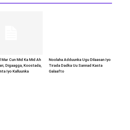
Noolaha Adduunka Ugu Dilaasan Iyo
Tirada Dadka Uu Sannad Kasta
Galaafto
al Mar Cun Mid Ka Mid Ah
an; Digaagga, Koostada,
inta Iyo Kalluunka