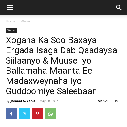
Home
Warar
Warar
Xogaha Ka Soo Baxaya
Ergada Isaga Dab Qaadaysa
Siilaanyo & Muuse Iyo
Ballamaha Maanta Ee
Madaxweynaha Iyo
Guddoomiye Saleebaan
By
Jamaal A. Yonis
-
May 28, 2014
921
0