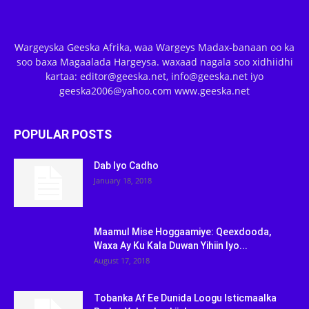
Wargeyska Geeska Afrika, waa Wargeys Madax-banaan oo ka
soo baxa Magaalada Hargeysa. waxaad nagala soo xidhiidhi
kartaa: editor@geeska.net, info@geeska.net iyo
geeska2006@yahoo.com www.geeska.net
POPULAR POSTS
Dab Iyo Cadho
January 18, 2018
Maamul Mise Hoggaamiye: Qeexdooda,
Waxa Ay Ku Kala Duwan Yihiin Iyo...
August 17, 2018
Tobanka Af Ee Dunida Loogu Isticmaalka