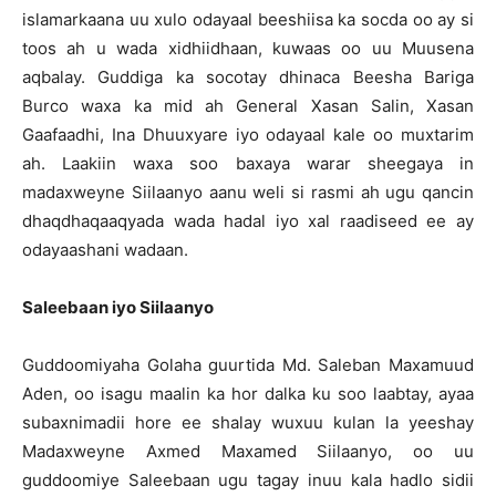
islamarkaana uu xulo odayaal beeshiisa ka socda oo ay si
toos ah u wada xidhiidhaan, kuwaas oo uu Muusena
aqbalay. Guddiga ka socotay dhinaca Beesha Bariga
Burco waxa ka mid ah General Xasan Salin, Xasan
Gaafaadhi, Ina Dhuuxyare iyo odayaal kale oo muxtarim
ah. Laakiin waxa soo baxaya warar sheegaya in
madaxweyne Siilaanyo aanu weli si rasmi ah ugu qancin
dhaqdhaqaaqyada wada hadal iyo xal raadiseed ee ay
odayaashani wadaan.
Saleebaan iyo Siilaanyo
Guddoomiyaha Golaha guurtida Md. Saleban Maxamuud
Aden, oo isagu maalin ka hor dalka ku soo laabtay, ayaa
subaxnimadii hore ee shalay wuxuu kulan la yeeshay
Madaxweyne Axmed Maxamed Siilaanyo, oo uu
guddoomiye Saleebaan ugu tagay inuu kala hadlo sidii