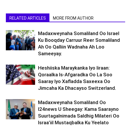
RELATED ARTICLES
MORE FROM AUTHOR
Madaxweynaha Somaliland Oo Israel
Ku Booqday Carruur Reer Somaliland
Ah Oo Qalliin Wadnaha Ah Loo
Sameeyay.
Heshiiska Maraykanka Iyo Iiraan:
Qoraalka Is-Afgaradka Oo La Soo
Saaray Iyo Xafladda Saxeexa Oo
Jimcaha Ka Dhacayso Switzerland.
Madaxweynaha Somaliland Oo
I24news U Sheegay: Kama Saarayno
Suurtagalnimada Saldhig Milateri Oo
Israa’iil Mustaqbalka Ku Yeelato