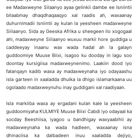
ee Madaxweyne Silaanyo ayaa gelinkii dambe ee Isniintii
bilaabmay dhaqdhaqaaqyo xal raadis ah, waxaanay
duhurnimadii Isniintii ay kulan la yeesheen madaxweyne
Siilaanyo. Sida ay Geeska Afrika u sheegeen ilo xogogaal
ahi, madaxweyne Siilaanyo wuxuu markii hore guddiga u
caddeeyay inaanu wax wada hadal ah la galayn
guddoomiye Muuse Biixi, isagoo ku dooday in lagu soo
doontay kursigiisa madaxweynenimo. Laakiin dood iyo
falanqayn kadib waxa ay madaxweynaha iyo odayaashu
isla garteen in xaaladda dhulka la dhigo islamarkaana uu
ogolaado madaxweynuhu inay guddigani xal raadiyaan.
Isla markiiba waxa ay ergadani kulan kale la yeesheen
guddoomiyaha KULMIYE Muuse Biixi Cabdi iyo odayaal ka
socday Beeshiisa, iyagoo u bandhigay waxyaabihii ay
madaxweynaha ka wada hadleen, waxaanay isna
dhinaciisa ka dalbadeen inuu xaaladda dejiyo,