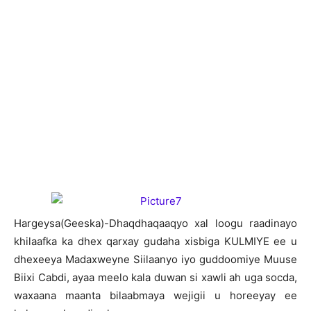
H
argeysa(Geeska)-Dhaqdhaqaaqyo xal loogu raadinayo
khilaafka ka dhex qarxay gudaha xisbiga KULMIYE ee u
dhexeeya Madaxweyne Siilaanyo iyo guddoomiye Muuse
Biixi Cabdi, ayaa meelo kala duwan si xawli ah uga socda,
waxaana maanta bilaabmaya wejigii u horeeyay ee