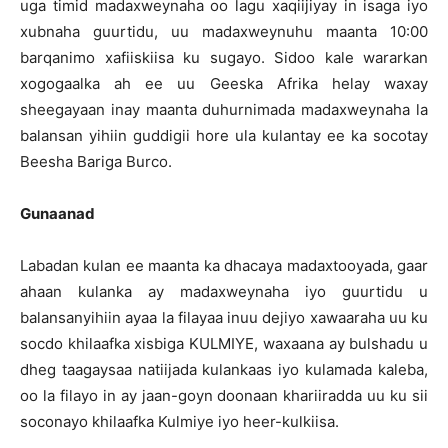
uga timid madaxweynaha oo lagu xaqiijiyay in isaga iyo
xubnaha guurtidu, uu madaxweynuhu maanta 10:00
barqanimo xafiiskiisa ku sugayo. Sidoo kale wararkan
xogogaalka ah ee uu Geeska Afrika helay waxay
sheegayaan inay maanta duhurnimada madaxweynaha la
balansan yihiin guddigii hore ula kulantay ee ka socotay
Beesha Bariga Burco.
Gunaanad
Labadan kulan ee maanta ka dhacaya madaxtooyada, gaar
ahaan kulanka ay madaxweynaha iyo guurtidu u
balansanyihiin ayaa la filayaa inuu dejiyo xawaaraha uu ku
socdo khilaafka xisbiga KULMIYE, waxaana ay bulshadu u
dheg taagaysaa natiijada kulankaas iyo kulamada kaleba,
oo la filayo in ay jaan-goyn doonaan khariiradda uu ku sii
soconayo khilaafka Kulmiye iyo heer-kulkiisa.