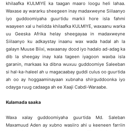
khilaafka KULMIYE ka taagan maaro loogu heli lahaa.
Waxase ay wararku sheegeen inay madaxweyne Siilaanyo
iyo guddoomiyaha guurtidu markii hore isla fahmi
waayeen xal u helidda khilaafka KULMIYE, waxaanu warka
uu Geeska Afrika helay sheegayaa in madaxweyne
Siilaanyo ku adkaystay inaanu wax wada hadal ah la
galayn Muuse Biixi, waxaanay dood iyo hadalo ad-adag ka
dib la sheegay inay kala tageen iyagoon waxba isla
garanin, markaas ka dibna wuxuu guddoomiye Saleeban
si hal-ka-haleel ah u magacaabay guddi culus oo guurtida
ah oo ay hoggaaminayaan xubnaha shirguddoonka iyo
odayga ruug cadaaga ah ee Xaaji Cabdi-Waraabe.
Kulamada saaka
Waxa xalay guddoomiyaha guurtida Md. Saleban
Maxamuud Aden ay xubno wasiiro ahi u keeneen farriin