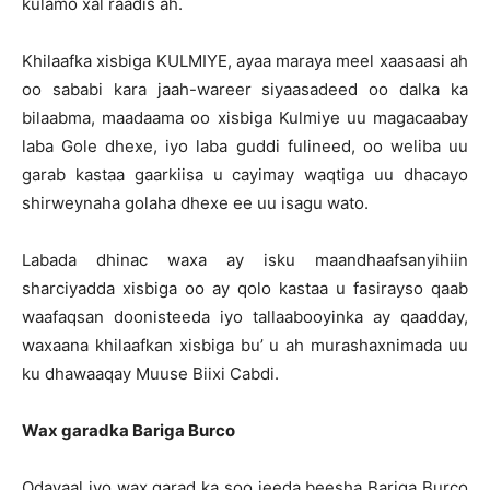
kulamo xal raadis ah.
Khilaafka xisbiga KULMIYE, ayaa maraya meel xaasaasi ah
oo sababi kara jaah-wareer siyaasadeed oo dalka ka
bilaabma, maadaama oo xisbiga Kulmiye uu magacaabay
laba Gole dhexe, iyo laba guddi fulineed, oo weliba uu
garab kastaa gaarkiisa u cayimay waqtiga uu dhacayo
shirweynaha golaha dhexe ee uu isagu wato.
Labada dhinac waxa ay isku maandhaafsanyihiin
sharciyadda xisbiga oo ay qolo kastaa u fasirayso qaab
waafaqsan doonisteeda iyo tallaabooyinka ay qaadday,
waxaana khilaafkan xisbiga bu’ u ah murashaxnimada uu
ku dhawaaqay Muuse Biixi Cabdi.
Wax garadka Bariga Burco
Odayaal iyo wax garad ka soo jeeda beesha Bariga Burco