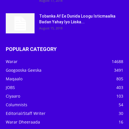
August 17, 2018
Tobanka Af Ee Dunida Loogu Isticmaalka
Badan Yahay Iyo Liiska...
August 15, 2018
POPULAR CATEGORY
Warar
14688
Googooska Geeska
3491
Maqaalo
805
JOBS
403
Ciyaaro
103
Columnists
54
Editorial/Staff Writer
30
Warar Dheeraada
16