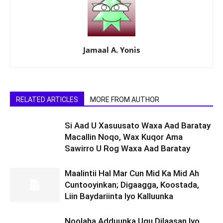
Jamaal A. Yonis
RELATED ARTICLES
MORE FROM AUTHOR
Si Aad U Xasuusato Waxa Aad Baratay
Macallin Noqo, Wax Kuqor Ama
Sawirro U Rog Waxa Aad Baratay
Maalintii Hal Mar Cun Mid Ka Mid Ah
Cuntooyinkan; Digaagga, Koostada,
Liin Baydariinta Iyo Kalluunka
Noolaha Adduunka Ugu Dilaasan Iyo