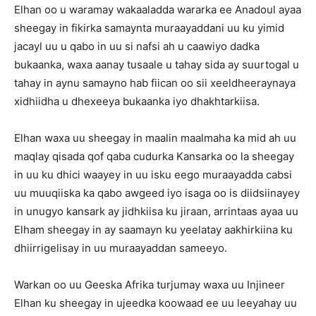
Elhan oo u waramay wakaaladda wararka ee Anadoul ayaa
sheegay in fikirka samaynta muraayaddani uu ku yimid
jacayl uu u qabo in uu si nafsi ah u caawiyo dadka
bukaanka, waxa aanay tusaale u tahay sida ay suurtogal u
tahay in aynu samayno hab fiican oo sii xeeldheeraynaya
xidhiidha u dhexeeya bukaanka iyo dhakhtarkiisa.
Elhan waxa uu sheegay in maalin maalmaha ka mid ah uu
maqlay qisada qof qaba cudurka Kansarka oo la sheegay
in uu ku dhici waayey in uu isku eego muraayadda cabsi
uu muuqiiska ka qabo awgeed iyo isaga oo is diidsiinayey
in unugyo kansark ay jidhkiisa ku jiraan, arrintaas ayaa uu
Elham sheegay in ay saamayn ku yeelatay aakhirkiina ku
dhiirrigelisay in uu muraayaddan sameeyo.
Warkan oo uu Geeska Afrika turjumay waxa uu Injineer
Elhan ku sheegay in ujeedka koowaad ee uu leeyahay uu