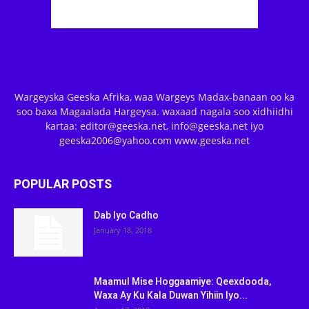
Wargeyska Geeska Afrika, waa Wargeys Madax-banaan oo ka
soo baxa Magaalada Hargeysa. waxaad nagala soo xidhiidhi
kartaa: editor@geeska.net, info@geeska.net iyo
geeska2006@yahoo.com www.geeska.net
POPULAR POSTS
Dab Iyo Cadho
January 18, 2018
Maamul Mise Hoggaamiye: Qeexdooda,
Waxa Ay Ku Kala Duwan Yihiin Iyo...