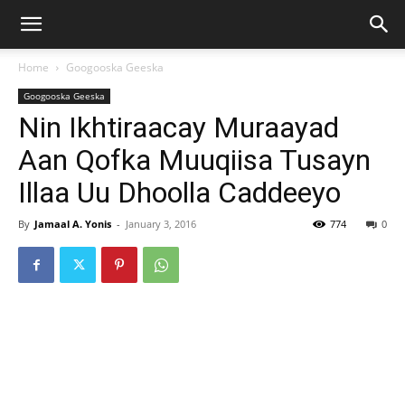
Home
Googooska Geeska
Googooska Geeska
Nin Ikhtiraacay Muraayad
Aan Qofka Muuqiisa Tusayn
Illaa Uu Dhoolla Caddeeyo
By
Jamaal A. Yonis
-
January 3, 2016
774
0