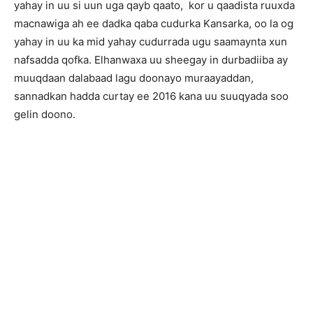
yahay in uu si uun uga qayb qaato, kor u qaadista ruuxda
macnawiga ah ee dadka qaba cudurka Kansarka, oo la og
yahay in uu ka mid yahay cudurrada ugu saamaynta xun
nafsadda qofka. Elhanwaxa uu sheegay in durbadiiba ay
muuqdaan dalabaad lagu doonayo muraayaddan,
sannadkan hadda curtay ee 2016 kana uu suuqyada soo
gelin doono.