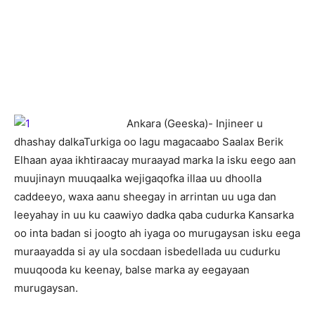
Ankara (Geeska)- Injineer u
dhashay dalkaTurkiga oo lagu magacaabo Saalax Berik
Elhaan ayaa ikhtiraacay muraayad marka la isku eego aan
muujinayn muuqaalka wejigaqofka illaa uu dhoolla
caddeeyo, waxa aanu sheegay in arrintan uu uga dan
leeyahay in uu ku caawiyo dadka qaba cudurka Kansarka
oo inta badan si joogto ah iyaga oo murugaysan isku eega
muraayadda si ay ula socdaan isbedellada uu cudurku
muuqooda ku keenay, balse marka ay eegayaan
murugaysan.