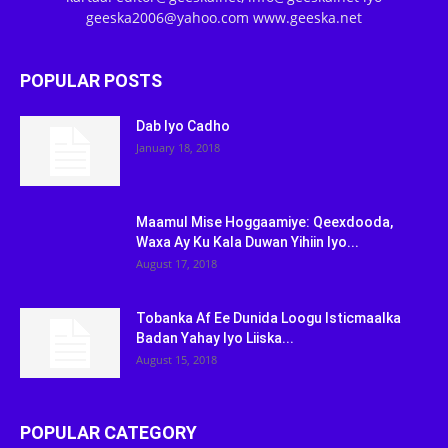
geeska2006@yahoo.com www.geeska.net
POPULAR POSTS
Dab Iyo Cadho
January 18, 2018
Maamul Mise Hoggaamiye: Qeexdooda,
Waxa Ay Ku Kala Duwan Yihiin Iyo...
August 17, 2018
Tobanka Af Ee Dunida Loogu Isticmaalka
Badan Yahay Iyo Liiska...
August 15, 2018
POPULAR CATEGORY