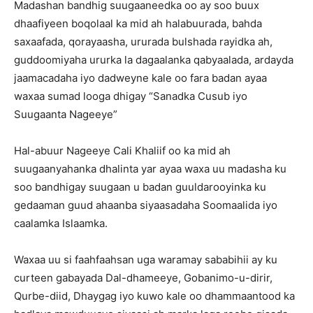
Madashan bandhig suugaaneedka oo ay soo buux
dhaafiyeen boqolaal ka mid ah halabuurada, bahda
saxaafada, qorayaasha, ururada bulshada rayidka ah,
guddoomiyaha ururka la dagaalanka qabyaalada, ardayda
jaamacadaha iyo dadweyne kale oo fara badan ayaa
waxaa sumad looga dhigay “Sanadka Cusub iyo
Suugaanta Nageeye”
Hal-abuur Nageeye Cali Khaliif oo ka mid ah
suugaanyahanka dhalinta yar ayaa waxa uu madasha ku
soo bandhigay suugaan u badan guuldarooyinka ku
gedaaman guud ahaanba siyaasadaha Soomaalida iyo
caalamka Islaamka.
Waxaa uu si faahfaahsan uga waramay sababihii ay ku
curteen gabayada Dal-dhameeye, Gobanimo-u-dirir,
Qurbe-diid, Dhaygag iyo kuwo kale oo dhammaantood ka