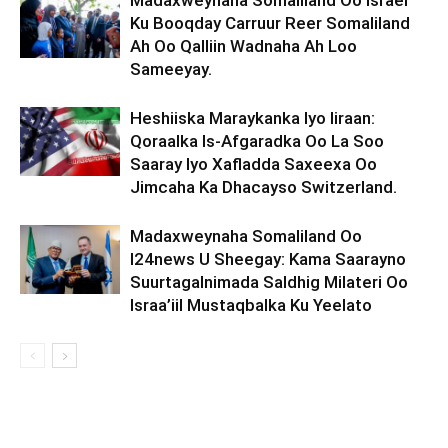
Madaxweynaha Somaliland Oo Israel
Ku Booqday Carruur Reer Somaliland
Ah Oo Qalliin Wadnaha Ah Loo
Sameeyay.
Heshiiska Maraykanka Iyo Iiraan:
Qoraalka Is-Afgaradka Oo La Soo
Saaray Iyo Xafladda Saxeexa Oo
Jimcaha Ka Dhacayso Switzerland.
Madaxweynaha Somaliland Oo
I24news U Sheegay: Kama Saarayno
Suurtagalnimada Saldhig Milateri Oo
Israa’iil Mustaqbalka Ku Yeelato