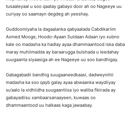
tusaaleyaal u soo qaatay gabayo door ah oo Nageeye uu
curiyay oo saamayn degdeg ah yeeshay.
Guddoomiyaha la dagaalanka qabyaalada Cabdikariim
Axmed Mooge, Hoodo-Ayaan Suldaan Adaan iyo xubno
kale oo madasha ka hadlay ayaa dhammaantood iska daba
maray muhiimadda ay baraarugga bulshada u leedahay
suugaanta siyaasiga ah ee Nageeye uu soo bandhigay.
Gabagabadii bandhig suugaaneedkaasi, dadweynihii
madasha ka soo qayb galay ayaa abwaanka waydiiyay
su’aalo la xidhiidha suugaantiisa iyo waliba fikirada ay
gabayadiisu xambaarsanaayeen, kuwaas oo
dhammaantood uu halkaas kaga jawaabay.