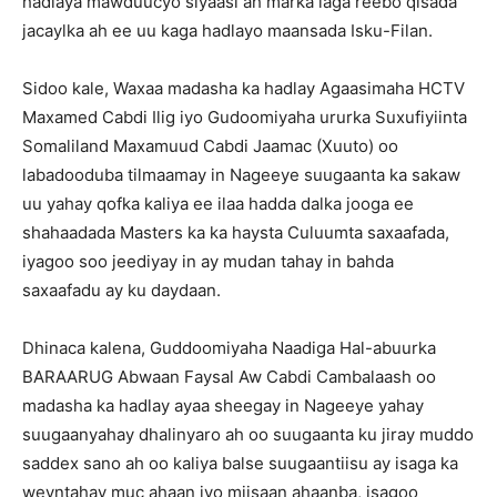
hadlaya mawduucyo siyaasi ah marka laga reebo qisada
jacaylka ah ee uu kaga hadlayo maansada Isku-Filan.
Sidoo kale, Waxaa madasha ka hadlay Agaasimaha HCTV
Maxamed Cabdi Ilig iyo Gudoomiyaha ururka Suxufiyiinta
Somaliland Maxamuud Cabdi Jaamac (Xuuto) oo
labadooduba tilmaamay in Nageeye suugaanta ka sakaw
uu yahay qofka kaliya ee ilaa hadda dalka jooga ee
shahaadada Masters ka ka haysta Culuumta saxaafada,
iyagoo soo jeediyay in ay mudan tahay in bahda
saxaafadu ay ku daydaan.
Dhinaca kalena, Guddoomiyaha Naadiga Hal-abuurka
BARAARUG Abwaan Faysal Aw Cabdi Cambalaash oo
madasha ka hadlay ayaa sheegay in Nageeye yahay
suugaanyahay dhalinyaro ah oo suugaanta ku jiray muddo
saddex sano ah oo kaliya balse suugaantiisu ay isaga ka
weyntahay muc ahaan iyo miisaan ahaanba, isagoo