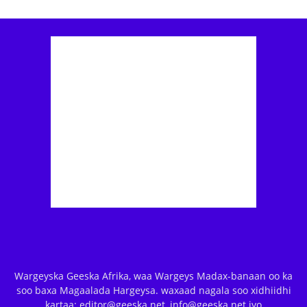
Wargeyska Geeska Afrika, waa Wargeys Madax-banaan oo ka
soo baxa Magaalada Hargeysa. waxaad nagala soo xidhiidhi
kartaa: editor@geeska.net, info@geeska.net iyo