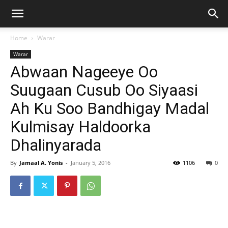
Home
Warar
Warar
Abwaan Nageeye Oo
Suugaan Cusub Oo Siyaasi
Ah Ku Soo Bandhigay Madal
Kulmisay Haldoorka
Dhalinyarada
By
Jamaal A. Yonis
-
January 5, 2016
1106
0