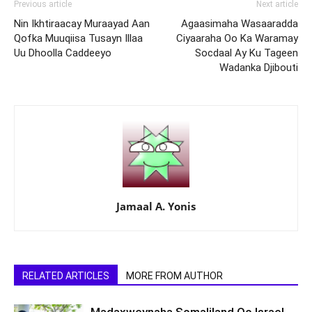
Previous article
Next article
Nin Ikhtiraacay Muraayad Aan
Agaasimaha Wasaaradda
Qofka Muuqiisa Tusayn Illaa
Ciyaaraha Oo Ka Waramay
Uu Dhoolla Caddeeyo
Socdaal Ay Ku Tageen
Wadanka Djibouti
Jamaal A. Yonis
RELATED ARTICLES
MORE FROM AUTHOR