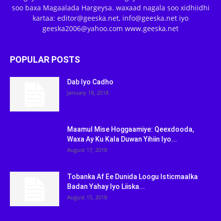
soo baxa Magaalada Hargeysa. waxaad nagala soo xidhiidhi
kartaa: editor@geeska.net, info@geeska.net iyo
geeska2006@yahoo.com www.geeska.net
POPULAR POSTS
Dab Iyo Cadho
January 18, 2018
Maamul Mise Hoggaamiye: Qeexdooda,
Waxa Ay Ku Kala Duwan Yihiin Iyo...
August 17, 2018
Tobanka Af Ee Dunida Loogu Isticmaalka
Badan Yahay Iyo Liiska...
August 15, 2018