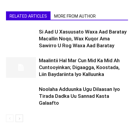
RELATED ARTICLES
MORE FROM AUTHOR
Si Aad U Xasuusato Waxa Aad Baratay
Macallin Noqo, Wax Kuqor Ama
Sawirro U Rog Waxa Aad Baratay
Maalintii Hal Mar Cun Mid Ka Mid Ah
Cuntooyinkan; Digaagga, Koostada,
Liin Baydariinta Iyo Kalluunka
Noolaha Adduunka Ugu Dilaasan Iyo
Tirada Dadka Uu Sannad Kasta
Galaafto