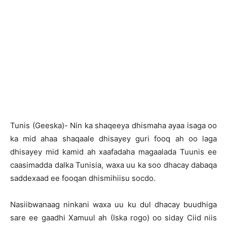
Tunis (Geeska)- Nin ka shaqeeya dhismaha ayaa isaga oo
ka mid ahaa shaqaale dhisayey guri fooq ah oo laga
dhisayey mid kamid ah xaafadaha magaalada Tuunis ee
caasimadda dalka Tunisia, waxa uu ka soo dhacay dabaqa
saddexaad ee fooqan dhismihiisu socdo.
Nasiibwanaag ninkani waxa uu ku dul dhacay buudhiga
sare ee gaadhi Xamuul ah (Iska rogo) oo siday Ciid niis