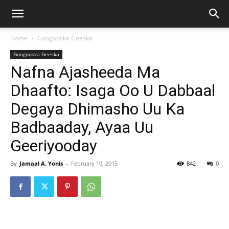
Home
Googooska Geeska
Googooska Geeska
Nafna Ajasheeda Ma
Dhaafto: Isaga Oo U Dabbaal
Degaya Dhimasho Uu Ka
Badbaaday, Ayaa Uu
Geeriyooday
By
Jamaal A. Yonis
-
February 10, 2015
842
0