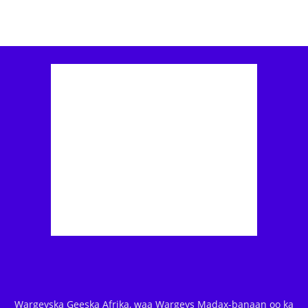
Wargeyska Geeska Afrika, waa Wargeys Madax-banaan oo ka