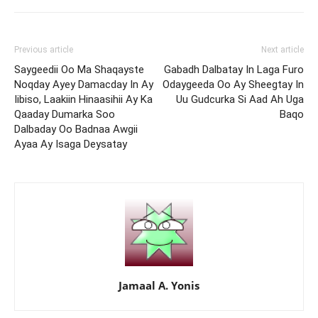
Previous article
Next article
Saygeedii Oo Ma Shaqayste
Gabadh Dalbatay In Laga Furo
Noqday Ayey Damacday In Ay
Odaygeeda Oo Ay Sheegtay In
Iibiso, Laakiin Hinaasihii Ay Ka
Uu Gudcurka Si Aad Ah Uga
Qaaday Dumarka Soo
Baqo
Dalbaday Oo Badnaa Awgii
Ayaa Ay Isaga Deysatay
Jamaal A. Yonis