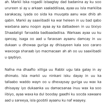
ah. Markii Iska rogadii istaagtay dad badanina ay ku soo
urureen si ay u arkaan xaaladdiisaa, ayaa uu isla markiiba
sarakacay, iyada oo sida ka muuqata aanu wax dhib ah
qabin. Markii ay saaxiibadii ka war heleen in uu bad qabo
waxbana aanu noqon ayaa ay ka dalbadeen in uu bixiyo
Shaadaligii farxadda badbaadadiisa. Warkaas ayaa uu ku
qancay, isaga oo aad u faraxsan ayaanu damcay in uu
dukaan u dhowaa guriga ay dhisayeen kala soo cararo
waxooga sharaab iyo macmacaan ah ah oo uu saaxiibadii
u qaybiyo.
Nafna ma dhaafto xilliga uu Rabbi ugu tala galay in ay
dhimato. Isla markii uu ninkani isku dayay in uu ka
tallaabo waddo wayn oo u dhexaysay guriga uu wax ka
dhisayay iyo dukaanka uu damacsanaa inuu wax ka soo
iibiyo, ayaa waxa ka dul booday gaadhi ku socda xawaare
aad u sareeya, isla goobtii ayaanu ku naf waayey.