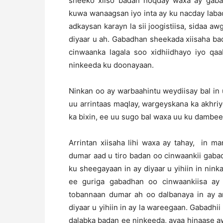
sheeko xiiso badan noqday waxa ay gab
kuwa wanaagsan iyo inta ay ku nacday laba
adkaysan karayn la sii joogistiisa, sidaa a
diyaar u ah. Gabadhan sheekada xiisaha ba
cinwaanka lagala soo xidhiidhayo iyo q
ninkeeda ku doonayaan.
Ninkan oo ay warbaahintu weydiisay bal in uu
uu arrintaas maqlay, wargeyskana ka akhriy
ka bixin, ee uu sugo bal waxa uu ku dambee
Arrintan xiisaha lihi waxa ay tahay, in m
dumar aad u tiro badan oo cinwaankii gaba
ku sheegayaan in ay diyaar u yihiin in nin
ee guriga gabadhan oo cinwaankiisa ay
tobannaan dumar ah oo dalbanaya in ay ar
diyaar u yihiin in ay la wareegaan. Gabadhii
dalabka badan ee ninkeeda, ayaa hinaase aw