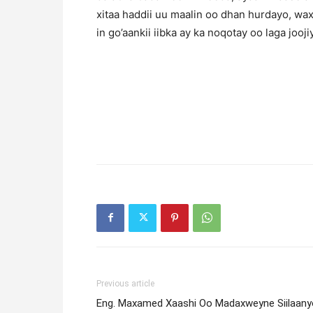
xitaa haddii uu maalin oo dhan hurdayo, wa
in go’aankii iibka ay ka noqotay oo laga jooj
Previous article
Eng. Maxamed Xaashi Oo Madaxweyne Siilaany