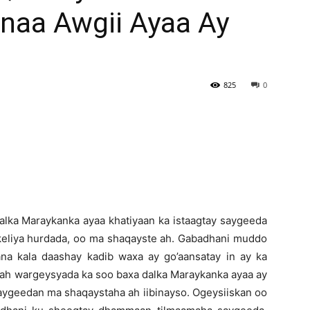
naa Awgii Ayaa Ay
Newspaper
825
0
alka Maraykanka ayaa khatiyaan ka istaagtay saygeeda
 keliya hurdada, oo ma shaqayste ah. Gabadhani muddo
ana kala daashay kadib waxa ay go’aansatay in ay ka
 ah wargeysyada ka soo baxa dalka Maraykanka ayaa ay
saygeedan ma shaqaystaha ah iibinayso. Ogeysiiskan oo