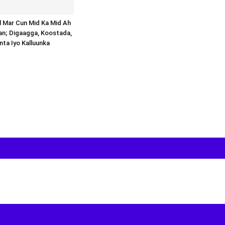
al Mar Cun Mid Ka Mid Ah
an; Digaagga, Koostada,
inta Iyo Kalluunka