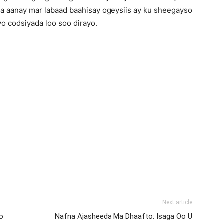
xa aanay mar labaad baahisay ogeysiis ay ku sheegayso
iyo codsiyada loo soo dirayo.
Next article
o
Nafna Ajasheeda Ma Dhaafto: Isaga Oo U