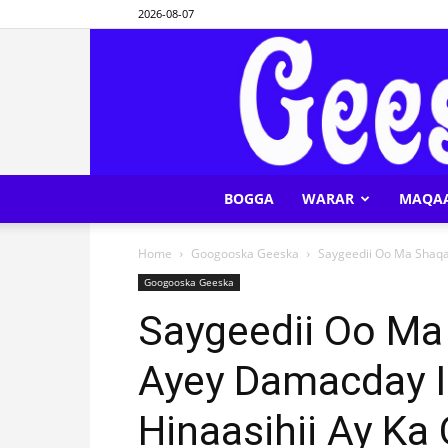
2026-08-07
BOGGA
WARAR
MAQA
Home
Googooska Geeska
Saygeedii Oo Ma Shaqay
Googooska Geeska
Saygeedii Oo Ma
Ayey Damacday In
Hinaasihii Ay K