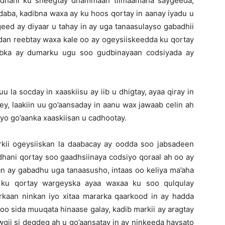
adhani ku sheegtay dhammaan tilmaamaha saygeeda,
daba, kadibna waxa ay ku hoos qortay in aanay iyadu u
wgeed ay diyaar u tahay in ay uga tanaasulayso gabadhii
dan reebtay waxa kale oo ay ogeysiiskeedda ku qortay
aabka ay dumarku ugu soo gudbinayaan codsiyada ay
 la socday in xaaskiisu ay iib u dhigtay, ayaa qiray in
ey, laakiin uu go’aansaday in aanu wax jawaab celin ah
yo go’aanka xaaskiisan u cadhootay.
arkii ogeysiiskan la daabacay ay oodda soo jabsadeen
dhani qortay soo gaadhsiinaya codsiyo qoraal ah oo ay
kan ay gabadhu uga tanaasusho, intaas oo keliya ma’aha
 ku qortay wargeyska ayaa waxaa ku soo qulqulay
kaan ninkan iyo xitaa mararka qaarkood in ay hadda
 oo sida muuqata hinaase galay, kadib markii ay aragtay
gii si degdeg ah u go’aansatay in ay ninkeeda haysato