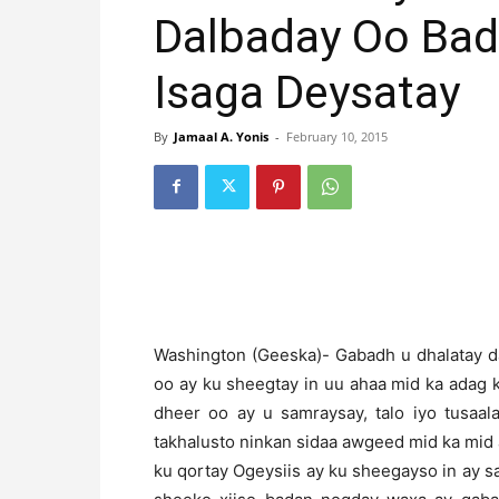
Dalbaday Oo Bad
Isaga Deysatay
By
Jamaal A. Yonis
-
February 10, 2015
Washington (Geeska)- Gabadh u dhalatay d
oo ay ku sheegtay in uu ahaa mid ka adag
dheer oo ay u samraysay, talo iyo tusaal
takhalusto ninkan sidaa awgeed mid ka mid
ku qortay Ogeysiis ay ku sheegayso in ay 