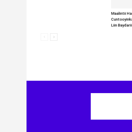
Maalintii H
Cuntooyink
Liin Baydari