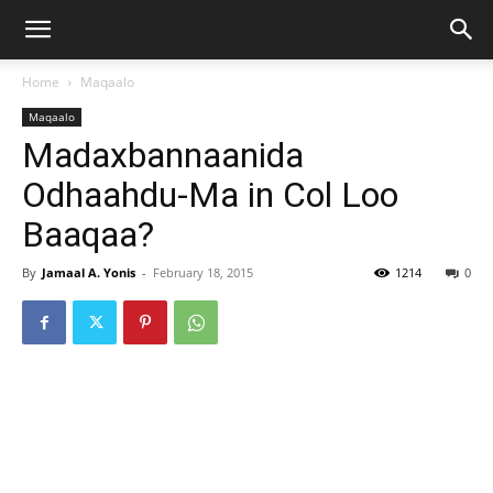
Home
Maqaalo
Maqaalo
Madaxbannaanida
Odhaahdu-Ma in Col Loo
Baaqaa?
By
Jamaal A. Yonis
-
February 18, 2015
1214
0