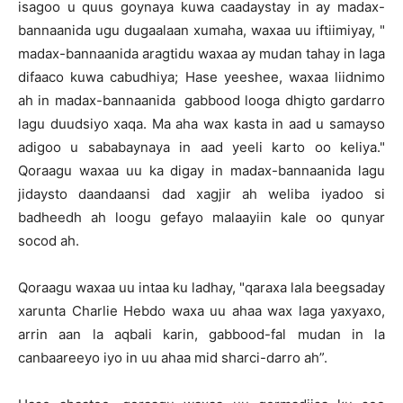
isagoo u quus goynaya kuwa caadaystay in ay madax-
bannaanida ugu dugaalaan xumaha, waxaa uu iftiimiyay, "
madax-bannaanida aragtidu waxaa ay mudan tahay in laga
difaaco kuwa cabudhiya; Hase yeeshee, waxaa liidnimo
ah in madax-bannaanida gabbood looga dhigto gardarro
lagu duudsiyo xaqa. Ma aha wax kasta in aad u samayso
adigoo u sababaynaya in aad yeeli karto oo keliya."
Qoraagu waxaa uu ka digay in madax-bannaanida lagu
jidaysto daandaansi dad xagjir ah weliba iyadoo si
badheedh ah loogu gefayo malaayiin kale oo qunyar
socod ah.
Qoraagu waxaa uu intaa ku ladhay, "qaraxa lala beegsaday
xarunta Charlie Hebdo waxa uu ahaa wax laga yaxyaxo,
arrin aan la aqbali karin, gabbood-fal mudan in la
canbaareeyo iyo in uu ahaa mid sharci-darro ah”.