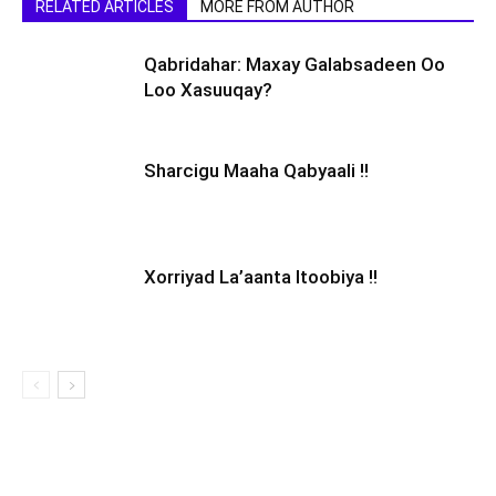
RELATED ARTICLES
MORE FROM AUTHOR
Qabridahar: Maxay Galabsadeen Oo
Loo Xasuuqay?
Sharcigu Maaha Qabyaali !!
Xorriyad La’aanta Itoobiya !!