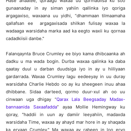
Hase ahaatee, qoraagu waxaa uu qormadiisa ku soo
gunaanaday in ay siman yahiin qallinka iyo qoriga
argagaxiso, waxaana uu yidhi, “dhammaan tilmaamaha
qallafsan ee argagaxisada shilkan fulisay waxaa la
wadaaga warsidaha marka aad ka eegto waxii ku qornaa
cadadkiisii danbe."
Falanqaynta Bruce Crumley ee biyo kama dhibcaanka ah
dadku u ma wada bogin. Durba waxaa qalinka ka daba
qaatay duul u darban duudsiga iyo in ay u hiiliyaan
gardarrada. Waxaa Crumley lagu eedeeyay in uu duray
warsidaha Charlie Hebdo oo ay ku sheegeen inuu ahaa
dhibbane. Sidaa darteed, qormo duur-xul ah oo uu
cinwaan uga dhigay “
Qarax Lala Beegsaday Madax-
bannaanida Saxaafadda
” ayaa Mollie Hemingway ku
qoray, "haddii in uun ay damiir leeyahiin, madaxda
warsidaha Time, waxaa ay ahayd mar hore in ay shaqada
ka eryaan Crumley." Ma waxaa ay rabeen in loo eryo