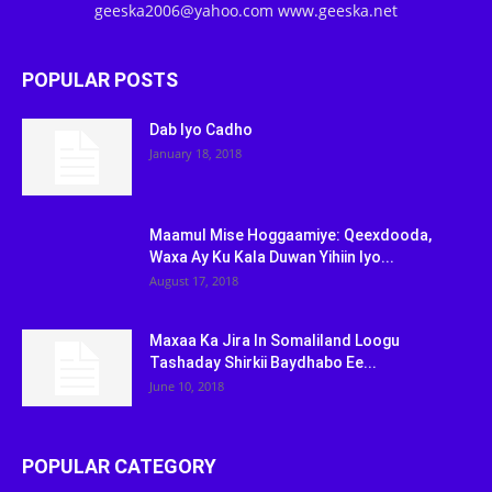
geeska2006@yahoo.com www.geeska.net
POPULAR POSTS
Dab Iyo Cadho
January 18, 2018
Maamul Mise Hoggaamiye: Qeexdooda,
Waxa Ay Ku Kala Duwan Yihiin Iyo...
August 17, 2018
Maxaa Ka Jira In Somaliland Loogu
Tashaday Shirkii Baydhabo Ee...
June 10, 2018
POPULAR CATEGORY