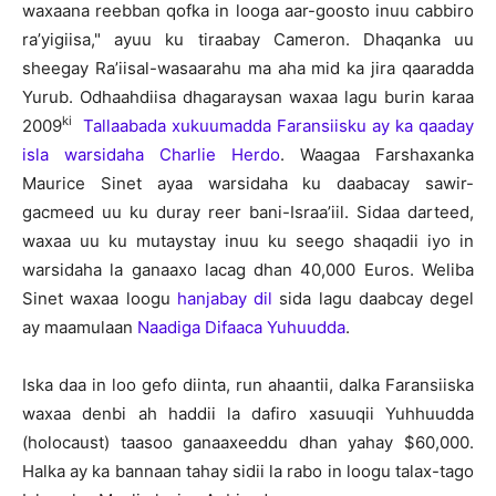
waxaana reebban qofka in looga aar-goosto inuu cabbiro
ra’yigiisa," ayuu ku tiraabay Cameron. Dhaqanka uu
sheegay Ra’iisal-wasaarahu ma aha mid ka jira qaaradda
Yurub. Odhaahdiisa dhagaraysan waxaa lagu burin karaa
ki
2009
Tallaabada xukuumadda Faransiisku ay ka qaaday
isla warsidaha Charlie Herdo
. Waagaa Farshaxanka
Maurice Sinet ayaa warsidaha ku daabacay sawir-
gacmeed uu ku duray reer bani-Israa’iil. Sidaa darteed,
waxaa uu ku mutaystay inuu ku seego shaqadii iyo in
warsidaha la ganaaxo lacag dhan 40,000 Euros. Weliba
Sinet waxaa loogu
hanjabay dil
sida lagu daabcay degel
ay maamulaan
Naadiga Difaaca Yuhuudda
.
Iska daa in loo gefo diinta, run ahaantii, dalka Faransiiska
waxaa denbi ah haddii la dafiro xasuuqii Yuhhuudda
(holocaust) taasoo ganaaxeeddu dhan yahay $60,000.
Halka ay ka bannaan tahay sidii la rabo in loogu talax-tago