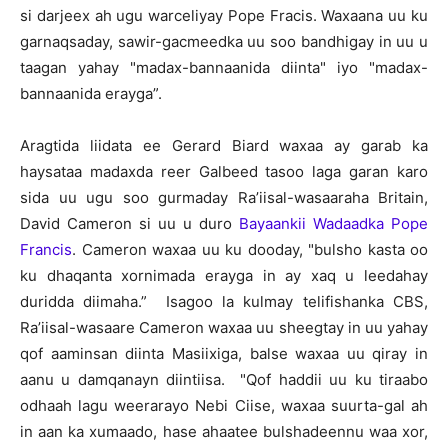
si darjeex ah ugu warceliyay Pope Fracis. Waxaana uu ku
garnaqsaday, sawir-gacmeedka uu soo bandhigay in uu u
taagan yahay "madax-bannaanida diinta" iyo "madax-
bannaanida erayga”.
Aragtida liidata ee Gerard Biard waxaa ay garab ka
haysataa madaxda reer Galbeed tasoo laga garan karo
sida uu ugu soo gurmaday Ra’iisal-wasaaraha Britain,
David Cameron si uu u duro
Bayaankii Wadaadka Pope
Francis
. Cameron waxaa uu ku dooday, "bulsho kasta oo
ku dhaqanta xornimada erayga in ay xaq u leedahay
duridda diimaha.” Isagoo la kulmay telifishanka CBS,
Ra’iisal-wasaare Cameron waxaa uu sheegtay in uu yahay
qof aaminsan diinta Masiixiga, balse waxaa uu qiray in
aanu u damqanayn diintiisa. "Qof haddii uu ku tiraabo
odhaah lagu weerarayo Nebi Ciise, waxaa suurta-gal ah
in aan ka xumaado, hase ahaatee bulshadeennu waa xor,