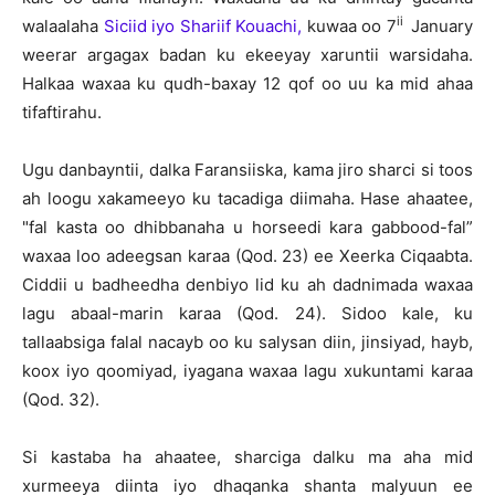
ii
walaalaha
Siciid iyo Shariif Kouachi,
kuwaa oo 7
January
weerar argagax badan ku ekeeyay xaruntii warsidaha.
Halkaa waxaa ku qudh-baxay 12 qof oo uu ka mid ahaa
tifaftirahu.
Ugu danbayntii, dalka Faransiiska, kama jiro sharci si toos
ah loogu xakameeyo ku tacadiga diimaha. Hase ahaatee,
"fal kasta oo dhibbanaha u horseedi kara gabbood-fal”
waxaa loo adeegsan karaa (Qod. 23) ee Xeerka Ciqaabta.
Ciddii u badheedha denbiyo lid ku ah dadnimada waxaa
lagu abaal-marin karaa (Qod. 24). Sidoo kale, ku
tallaabsiga falal nacayb oo ku salysan diin, jinsiyad, hayb,
koox iyo qoomiyad, iyagana waxaa lagu xukuntami karaa
(Qod. 32).
Si kastaba ha ahaatee, sharciga dalku ma aha mid
xurmeeya diinta iyo dhaqanka shanta malyuun ee