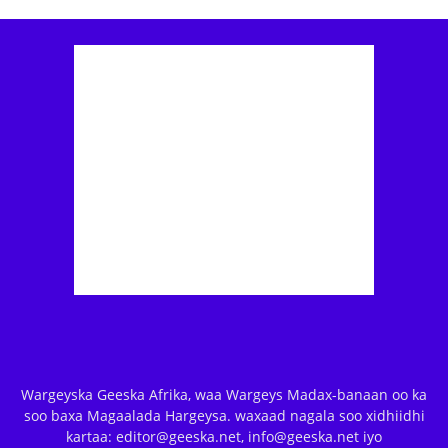
Wargeyska Geeska Afrika, waa Wargeys Madax-banaan oo ka
soo baxa Magaalada Hargeysa. waxaad nagala soo xidhiidhi
kartaa: editor@geeska.net, info@geeska.net iyo