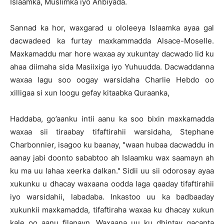
Islaamka, Muslimka iyo Anbiyada.
Sannad ka hor, waxgarad u ololeeya Islaamka ayaa gal
dacwadeed ka furtay maxkammadda Alsace-Moselle.
Maxkamaddu mar hore waxaa ay xukuntay dacwado lid ku
ahaa diimaha sida Masiixiga iyo Yuhuudda. Dacwaddanna
waxaa lagu soo oogay warsidaha Charlie Hebdo oo
xilligaa si xun loogu gefay kitaabka Quraanka,
Haddaba, go’aanku intii aanu ka soo bixin maxkamadda
waxaa sii tiraabay tifaftirahii warsidaha, Stephane
Charbonnier, isagoo ku baanay, "waan hubaa dacwaddu in
aanay jabi doonto sababtoo ah Islaamku wax saamayn ah
ku ma uu lahaa xeerka dalkan." Sidii uu sii odorosay ayaa
xukunku u dhacay waxaana oodda laga qaaday tifaftirahii
iyo warsidahii, labadaba. Inkastoo uu ka badbaaday
xukunkii maxkamadda, tifaftiraha waxaa ku dhacay xukun
kale oo aanu filanayn. Waxaana uu ku dhintay gacanta