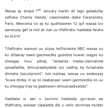
dii
Waxaa ay ahayd 7
January markii dil lagu galaalufay
xafiiska Charlie Hebdo, caasimadda dalka Faransiiska,
Paris. Weerarka oo ay ku qudhbaxeen 12 qof waxaa loo
aaneeyay gef la mid ah kan uu tifaftirahu haddaba faraha
ku la jiro!
Tifaftirahu wareysi uu siiyay telifishanka NBC waxaa uu
ku difaacay sawir-gacmeedka godobta huwan isagoo ku
sheegay inuu yahay, “astaanta madax-bannanida
saxaafadda, dimuqraadiyadda iyo xadhig ka furashada
diimaha (secularism)". Isla markaa, waxaa uu eedeeyay
"kuwa diiday in ay sii daabacaan sawir-gacmeedka oo uu
ku sheegay inay ka gaabiyeen dimuqraadiyadda".
Haddaba si aan u burinno hadalada gurracan ee
tifaftiraha, waxaan cajaladda dib u celin doonnaa muddo