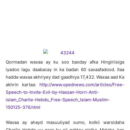
Q
ormadan waxaa ay ku soo baxday afka Hingiriisiga
iyadoo lagu daabacay in ka badan 60 saxaafadood. Ilaa
hadda waxaa akhriyey dad gaadhiya 17,432. Waxaa aad Ka
akhrin kartaa:
http://www.opednews.com/articles/Free-
Speech-to-Invite-Evil-by-Hassan-Horri-Anti-
islam_Charlie-Hebdo_Free-Speech_Islam-Muslim-
150125-376.html
Waxaa ay ahayd masuuliyad xumo, kolkii warsidaha
Charlie Hebdo uu gaas ku sii qabtay ololka. Malaha, kas