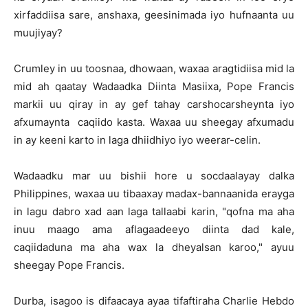
xirfaddiisa sare, anshaxa, geesinimada iyo hufnaanta uu
muujiyay?
Crumley in uu toosnaa, dhowaan, waxaa aragtidiisa mid la
mid ah qaatay Wadaadka Diinta Masiixa, Pope Francis
markii uu qiray in ay gef tahay carshocarsheynta iyo
afxumaynta caqiido kasta. Waxaa uu sheegay afxumadu
in ay keeni karto in laga dhiidhiyo iyo weerar-celin.
Wadaadku mar uu bishii hore u socdaalayay dalka
Philippines, waxaa uu tibaaxay madax-bannaanida erayga
in lagu dabro xad aan laga tallaabi karin, "qofna ma aha
inuu maago ama aflagaadeeyo diinta dad kale,
caqiidaduna ma aha wax la dheyalsan karoo," ayuu
sheegay Pope Francis.
Durba, isagoo is difaacaya ayaa tifaftiraha Charlie Hebdo