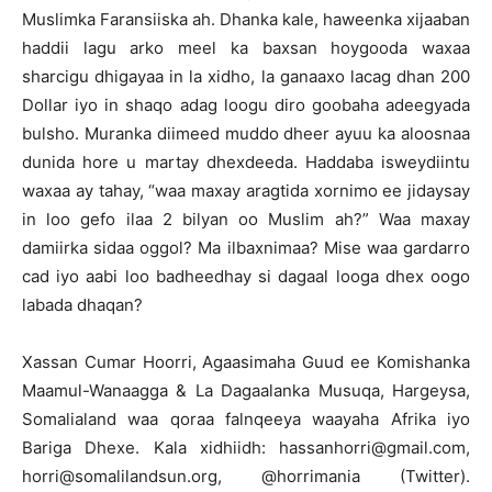
Muslimka Faransiiska ah. Dhanka kale, haweenka xijaaban
haddii lagu arko meel ka baxsan hoygooda waxaa
sharcigu dhigayaa in la xidho, la ganaaxo lacag dhan 200
Dollar iyo in shaqo adag loogu diro goobaha adeegyada
bulsho. Muranka diimeed muddo dheer ayuu ka aloosnaa
dunida hore u martay dhexdeeda. Haddaba isweydiintu
waxaa ay tahay, “waa maxay aragtida xornimo ee jidaysay
in loo gefo ilaa 2 bilyan oo Muslim ah?” Waa maxay
damiirka sidaa oggol? Ma ilbaxnimaa? Mise waa gardarro
cad iyo aabi loo badheedhay si dagaal looga dhex oogo
labada dhaqan?
Xassan Cumar Hoorri, Agaasimaha Guud ee Komishanka
Maamul-Wanaagga & La Dagaalanka Musuqa, Hargeysa,
Somalialand waa qoraa falnqeeya waayaha Afrika iyo
Bariga Dhexe. Kala xidhiidh: hassanhorri@gmail.com,
horri@somalilandsun.org, @horrimania (Twitter).