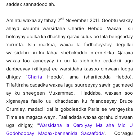
saddex sannadood ah.
dii
Amintu waxaa ay tahay 2
November 2011. Goobtu waxay
ahayd xaruntii warsidaha Charlie Hebdo. Waxaa sii
holcayay ololka ka dhashay qarax culus oo lala beegsaday
xarunta. Isla markaa, waxaa la fadhataystay degelkii
warsidahu uu ku lahaa shebakadda internet-ka. Qaraxa
waxaa loo aaneeyay in uu la xidhiidho cadadkii ugu
danbeeyay (xilligaa) ee warsidaha kaasoo cinwaan looga
dhigay "
Charia
Hebdo", ama (shariicadda Hebdo).
Tifaftiraha cadadka waxaa lagu suureeyay sawir-gacmeed
ay ku sheegeen Muxammad. Haddaba, waxaan soo
xiganayaa faallo uu dhacdadan ku falanqeeyay Bruce
Crumley, madaxii xafiis goboleedka Paris ee wargeyska
Time ee magaca weyn. Faalladada waxaa qorahu cinwaan
uga dhigay, "
Warsidaha la Qarxiyay Ma aha Mid U
Godoboobay Madax-bannanida Saxaafdda
". Qoraagu