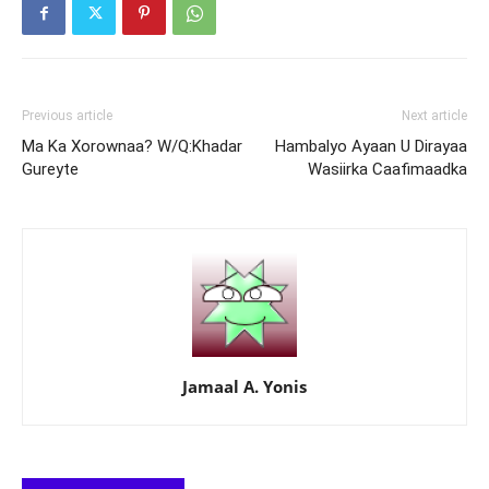
Previous article
Next article
Ma Ka Xorownaa? W/Q:Khadar
Hambalyo Ayaan U Dirayaa
Gureyte
Wasiirka Caafimaadka
Jamaal A. Yonis