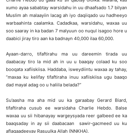
xumo ayaa sababtay warsidahu in uu dhaafsado 1.7 bilyan
Muslim ah malaayiin lacag ah iyo daqiiqado uu hadheeyo
warbaahinta caalamka. Cadadkaa, warsidahu, waxaa uu
soo saaray in ka badan 7 malyuun oo nuqul isagoo hore u
daabici jiray tiro aan ka badnayn 40,000 ilaa 60,000.
Ayaan-darro, tifaftirahu ma uu dareemin tirada uu
daabacay tiro la mid ah in uu u baaqay colaad ku soo
booqata xafiiskiisa. Haddaba, isweydiintu waxaa ay tahay,
“maxaa ku kelifay tifaftiraha inuu xafiiskiisa ugu baaqo
dad mayal adag oo u haliila belada?”
Su’aasha ma aha mid uu ka garaabay Gerard Biard,
tifaftiraha cusub ee warsidaha Charlie Hebdo. Balse
waxaa uu sii hibanayay wargeysyada reer galbeed ee ka
baaqsaday in ay sii daabacaan sawir-gacmeed uu ku
aflagaadeeyay Rasuulka Allah (NNKHA).