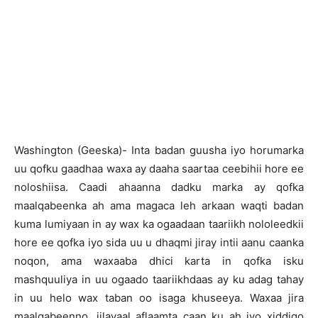
Washington (Geeska)- Inta badan guusha iyo horumarka
uu qofku gaadhaa waxa ay daaha saartaa ceebihii hore ee
noloshiisa. Caadi ahaanna dadku marka ay qofka
maalqabeenka ah ama magaca leh arkaan waqti badan
kuma lumiyaan in ay wax ka ogaadaan taariikh nololeedkii
hore ee qofka iyo sida uu u dhaqmi jiray intii aanu caanka
noqon, ama waxaaba dhici karta in qofka isku
mashquuliya in uu ogaado taariikhdaas ay ku adag tahay
in uu helo wax taban oo isaga khuseeya. Waxaa jira
maalqabeenno, jilayaal aflaamta caan ku ah iyo xiddigo