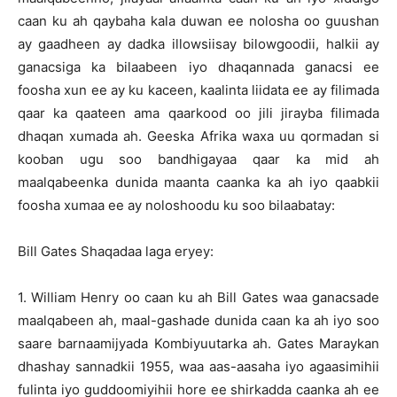
caan ku ah qaybaha kala duwan ee nolosha oo guushan
ay gaadheen ay dadka illowsiisay bilowgoodii, halkii ay
ganacsiga ka bilaabeen iyo dhaqannada ganacsi ee
foosha xun ee ay ku kaceen, kaalinta liidata ee ay filimada
qaar ka qaateen ama qaarkood oo jili jirayba filimada
dhaqan xumada ah. Geeska Afrika waxa uu qormadan si
kooban ugu soo bandhigayaa qaar ka mid ah
maalqabeenka dunida maanta caanka ka ah iyo qaabkii
foosha xumaa ee ay noloshoodu ku soo bilaabatay:
Bill Gates Shaqadaa laga eryey:
1. William Henry oo caan ku ah Bill Gates waa ganacsade
maalqabeen ah, maal-gashade dunida caan ka ah iyo soo
saare barnaamijyada Kombiyuutarka ah. Gates Maraykan
dhashay sannadkii 1955, waa aas-aasaha iyo agaasimihii
fulinta iyo guddoomiyihii hore ee shirkadda caanka ah ee