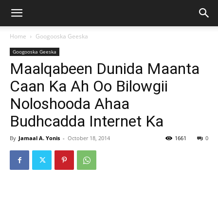
Home
Googooska Geeska
Googooska Geeska
Maalqabeen Dunida Maanta
Caan Ka Ah Oo Bilowgii
Noloshooda Ahaa
Budhcadda Internet Ka
By
Jamaal A. Yonis
-
October 18, 2014
1661
0