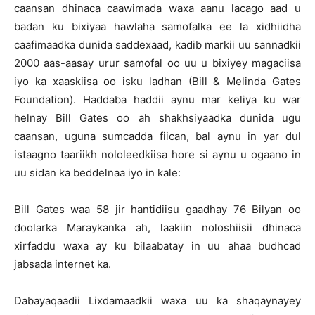
caansan dhinaca caawimada waxa aanu lacago aad u
badan ku bixiyaa hawlaha samofalka ee la xidhiidha
caafimaadka dunida saddexaad, kadib markii uu sannadkii
2000 aas-aasay urur samofal oo uu u bixiyey magaciisa
iyo ka xaaskiisa oo isku ladhan (Bill & Melinda Gates
Foundation). Haddaba haddii aynu mar keliya ku war
helnay Bill Gates oo ah shakhsiyaadka dunida ugu
caansan, uguna sumcadda fiican, bal aynu in yar dul
istaagno taariikh nololeedkiisa hore si aynu u ogaano in
uu sidan ka beddelnaa iyo in kale:
Bill Gates waa 58 jir hantidiisu gaadhay 76 Bilyan oo
doolarka Maraykanka ah, laakiin noloshiisii dhinaca
xirfaddu waxa ay ku bilaabatay in uu ahaa budhcad
jabsada internet ka.
Dabayaqaadii Lixdamaadkii waxa uu ka shaqaynayey