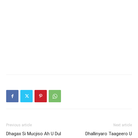
Previous article
Next article
Dhagax Si Mucjiso Ah U Dul
Dhallinyaro Taageero U