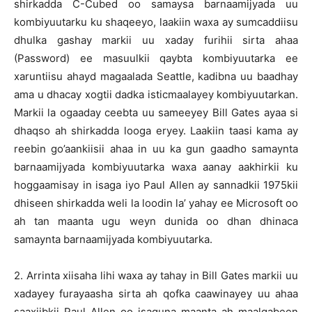
shirkadda C-Cubed oo samaysa barnaamijyada uu
kombiyuutarku ku shaqeeyo, laakiin waxa ay sumcaddiisu
dhulka gashay markii uu xaday furihii sirta ahaa
(Password) ee masuulkii qaybta kombiyuutarka ee
xaruntiisu ahayd magaalada Seattle, kadibna uu baadhay
ama u dhacay xogtii dadka isticmaalayey kombiyuutarkan.
Markii la ogaaday ceebta uu sameeyey Bill Gates ayaa si
dhaqso ah shirkadda looga eryey. Laakiin taasi kama ay
reebin go’aankiisii ahaa in uu ka gun gaadho samaynta
barnaamijyada kombiyuutarka waxa aanay aakhirkii ku
hoggaamisay in isaga iyo Paul Allen ay sannadkii 1975kii
dhiseen shirkadda weli la loodin la’ yahay ee Microsoft oo
ah tan maanta ugu weyn dunida oo dhan dhinaca
samaynta barnaamijyada kombiyuutarka.
2. Arrinta xiisaha lihi waxa ay tahay in Bill Gates markii uu
xadayey furayaasha sirta ah qofka caawinayey uu ahaa
saaxiibkii Paul Allen oo isaguna maanta ah maalqabeen