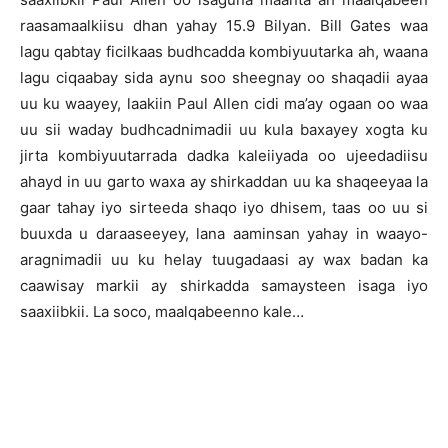
raasamaalkiisu dhan yahay 15.9 Bilyan. Bill Gates waa
lagu qabtay ficilkaas budhcadda kombiyuutarka ah, waana
lagu ciqaabay sida aynu soo sheegnay oo shaqadii ayaa
uu ku waayey, laakiin Paul Allen cidi ma’ay ogaan oo waa
uu sii waday budhcadnimadii uu kula baxayey xogta ku
jirta kombiyuutarrada dadka kaleiiyada oo ujeedadiisu
ahayd in uu garto waxa ay shirkaddan uu ka shaqeeyaa la
gaar tahay iyo sirteeda shaqo iyo dhisem, taas oo uu si
buuxda u daraaseeyey, lana aaminsan yahay in waayo-
aragnimadii uu ku helay tuugadaasi ay wax badan ka
caawisay markii ay shirkadda samaysteen isaga iyo
saaxiibkii. La soco, maalqabeenno kale…