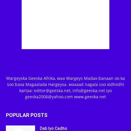
Wargeyska Geeska Afrika, waa Wargeys Madax-banaan oo ka
soo baxa Magaalada Hargeysa. waxaad nagala soo xidhiidhi
kartaa: editor@geeska.net, info@geeska.net iyo
geeska2006@yahoo.com www.geeska.net
POPULAR POSTS
Dab Iyo Cadho