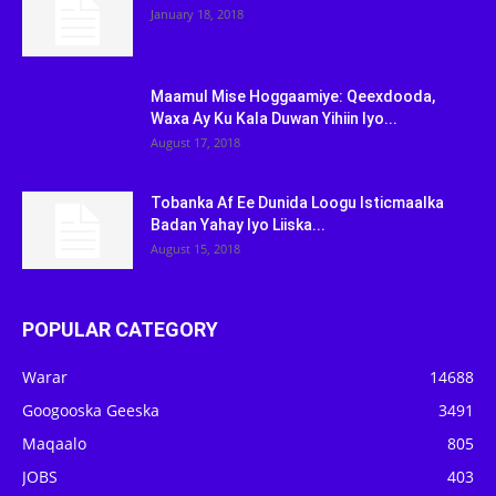
January 18, 2018
Maamul Mise Hoggaamiye: Qeexdooda,
Waxa Ay Ku Kala Duwan Yihiin Iyo...
August 17, 2018
Tobanka Af Ee Dunida Loogu Isticmaalka
Badan Yahay Iyo Liiska...
August 15, 2018
POPULAR CATEGORY
Warar
14688
Googooska Geeska
3491
Maqaalo
805
JOBS
403