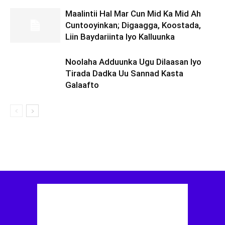
Maalintii Hal Mar Cun Mid Ka Mid Ah
Cuntooyinkan; Digaagga, Koostada,
Liin Baydariinta Iyo Kalluunka
Noolaha Adduunka Ugu Dilaasan Iyo
Tirada Dadka Uu Sannad Kasta
Galaafto