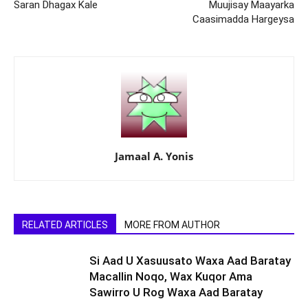
Saran Dhagax Kale
Muujisay Maayarka
Caasimadda Hargeysa
Jamaal A. Yonis
RELATED ARTICLES
MORE FROM AUTHOR
Si Aad U Xasuusato Waxa Aad Baratay
Macallin Noqo, Wax Kuqor Ama
Sawirro U Rog Waxa Aad Baratay