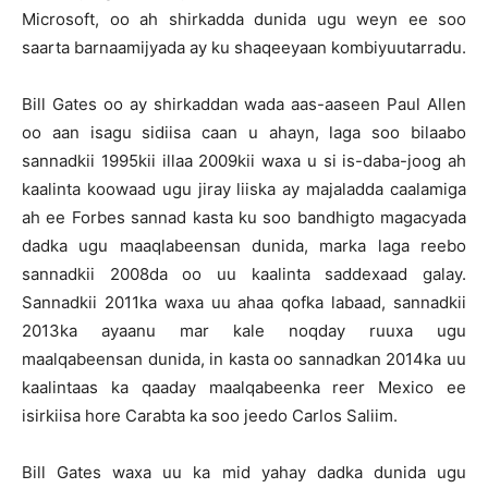
Microsoft, oo ah shirkadda dunida ugu weyn ee soo
saarta barnaamijyada ay ku shaqeeyaan kombiyuutarradu.
Bill Gates oo ay shirkaddan wada aas-aaseen Paul Allen
oo aan isagu sidiisa caan u ahayn, laga soo bilaabo
sannadkii 1995kii illaa 2009kii waxa u si is-daba-joog ah
kaalinta koowaad ugu jiray liiska ay majaladda caalamiga
ah ee Forbes sannad kasta ku soo bandhigto magacyada
dadka ugu maaqlabeensan dunida, marka laga reebo
sannadkii 2008da oo uu kaalinta saddexaad galay.
Sannadkii 2011ka waxa uu ahaa qofka labaad, sannadkii
2013ka ayaanu mar kale noqday ruuxa ugu
maalqabeensan dunida, in kasta oo sannadkan 2014ka uu
kaalintaas ka qaaday maalqabeenka reer Mexico ee
isirkiisa hore Carabta ka soo jeedo Carlos Saliim.
Bill Gates waxa uu ka mid yahay dadka dunida ugu