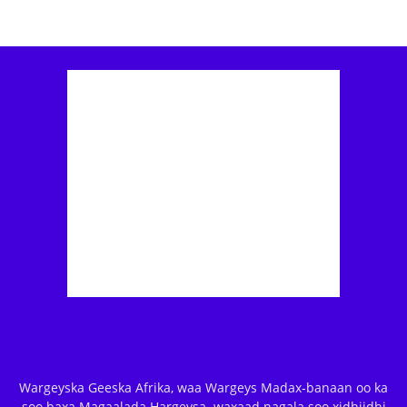
Wargeyska Geeska Afrika, waa Wargeys Madax-banaan oo ka
soo baxa Magaalada Hargeysa. waxaad nagala soo xidhiidhi