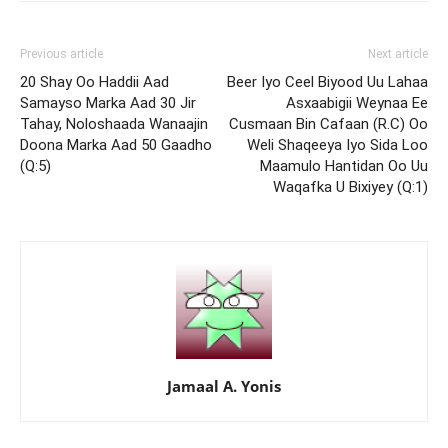
Previous article
Next article
20 Shay Oo Haddii Aad
Beer Iyo Ceel Biyood Uu Lahaa
Samayso Marka Aad 30 Jir
Asxaabigii Weynaa Ee
Tahay, Noloshaada Wanaajin
Cusmaan Bin Cafaan (R.C) Oo
Doona Marka Aad 50 Gaadho
Weli Shaqeeya Iyo Sida Loo
(Q:5)
Maamulo Hantidan Oo Uu
Waqafka U Bixiyey (Q:1)
Jamaal A. Yonis