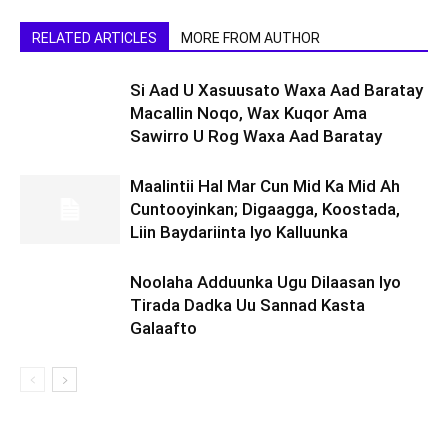
RELATED ARTICLES
MORE FROM AUTHOR
Si Aad U Xasuusato Waxa Aad Baratay
Macallin Noqo, Wax Kuqor Ama
Sawirro U Rog Waxa Aad Baratay
Maalintii Hal Mar Cun Mid Ka Mid Ah
Cuntooyinkan; Digaagga, Koostada,
Liin Baydariinta Iyo Kalluunka
Noolaha Adduunka Ugu Dilaasan Iyo
Tirada Dadka Uu Sannad Kasta
Galaafto