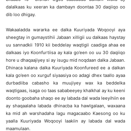
dalalkaas ku xeeran ka dambayn doontaa 30 daqiiqo oo
dib loo dhigay.
Wakaaladda wararka ee dalka Kuuriyada Woqooyi aya
sheegtay in gumaystihii Jabaan xilligii uu dalkaas haystay
uu sannadkii 1910 kii beddelay waqtigii caadiga ahaa ee
dalkaas iyo Koonfurtiisa ay kala go’een oo uu 30 daqiiqo
hore u dhaqaajiyey si ay isugu mid noqdaan dalka Jabaan.
Dhinaca kalana dalka Kuuriyada Koonfureed ee a dalkan
kala go’een oo xurguf siyaasiya oo adagi dhex taallo ayaa
durbadiiba cabasho ka muujiyey wax ka beddelka
waqtigaas, isaga oo taas sababeeyey khalkhal ay ku keeni
doonto goobaha shaqo ee ay labada dal wada leeyihiin ee
ay shaqaalaha labada dhinacba ka hawlgalaan, waxaana
ka mid ah warshadaha lagu magacaabo Kaesong oo ku
yaalla Kuuriyada Woqooyi laakiin ay labada dal wada
maamulaan.