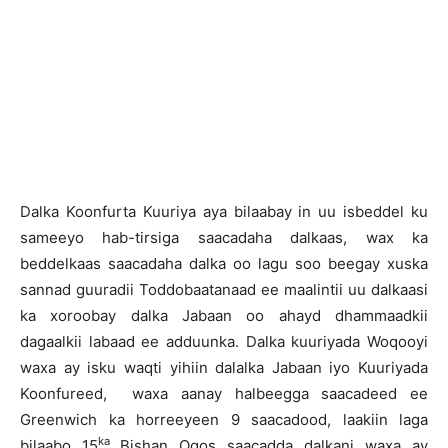
Dalka Koonfurta Kuuriya aya bilaabay in uu isbeddel ku
sameeyo hab-tirsiga saacadaha dalkaas, wax ka
beddelkaas saacadaha dalka oo lagu soo beegay xuska
sannad guuradii Toddobaatanaad ee maalintii uu dalkaasi
ka xoroobay dalka Jabaan oo ahayd dhammaadkii
dagaalkii labaad ee adduunka. Dalka kuuriyada Woqooyi
waxa ay isku waqti yihiin dalalka Jabaan iyo Kuuriyada
Koonfureed, waxa aanay halbeegga saacadeed ee
Greenwich ka horreeyeen 9 saacadood, laakiin laga
ka
bilaabo 15
Bishan Ogos saacadda dalkani waxa ay