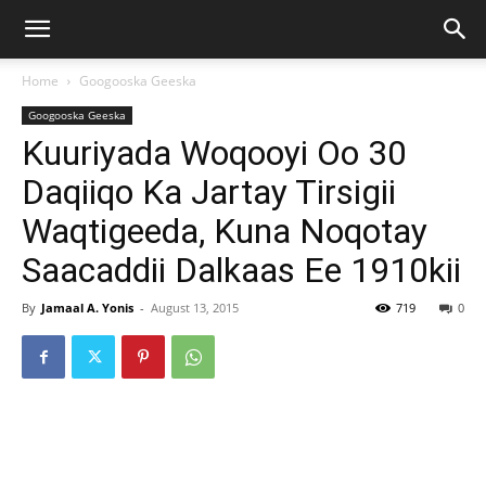
Home
Googooska Geeska
Googooska Geeska
Kuuriyada Woqooyi Oo 30
Daqiiqo Ka Jartay Tirsigii
Waqtigeeda, Kuna Noqotay
Saacaddii Dalkaas Ee 1910kii
By
Jamaal A. Yonis
-
August 13, 2015
719
0