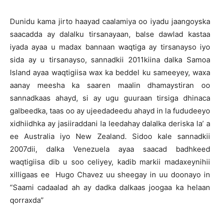
Dunidu kama jirto haayad caalamiya oo iyadu jaangoyska
saacadda ay dalalku tirsanayaan, balse dawlad kastaa
iyada ayaa u madax bannaan waqtiga ay tirsanayso iyo
sida ay u tirsanayso, sannadkii 2011kiina dalka Samoa
Island ayaa waqtigiisa wax ka beddel ku sameeyey, waxa
aanay meesha ka saaren maalin dhamaystiran oo
sannadkaas ahayd, si ay ugu guuraan tirsiga dhinaca
galbeedka, taas oo ay ujeedadeedu ahayd in la fududeeyo
xidhiidhka ay jasiiraddani la leedahay dalalka deriska la’ a
ee Australia iyo New Zealand. Sidoo kale sannadkii
2007dii, dalka Venezuela ayaa saacad badhkeed
waqtigiisa dib u soo celiyey, kadib markii madaxeynihii
xilligaas ee Hugo Chavez uu sheegay in uu doonayo in
“Saami cadaalad ah ay dadka dalkaas joogaa ka helaan
qorraxda”