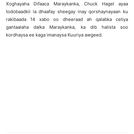
Xoghayaha Difaaca Maraykanka, Chuck Hagel ayaa
todobaadkii la dhaafay sheegay inay qorshaynayaan ku
rakibaada 14 xabo oo dheeraad ah qalabka celiya
gantaalaha dalka Maraykanka, ka dib halista soo
kordhaysa ee kaga imanaysa Kuuriya awgeed.