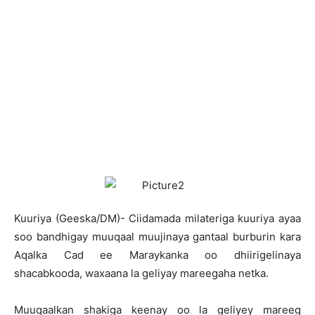
K
uuriya (Geeska/DM)- Ciidamada milateriga kuuriya ayaa
soo bandhigay muuqaal muujinaya gantaal burburin kara
Aqalka Cad ee Maraykanka oo dhiirigelinaya
shacabkooda, waxaana la geliyay mareegaha netka.
Muuqaalkan shakiga keenay oo la geliyey mareeg