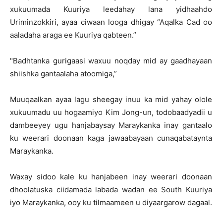
xukuumada Kuuriya leedahay lana yidhaahdo
Uriminzokkiri, ayaa ciwaan looga dhigay “Aqalka Cad oo
aaladaha araga ee Kuuriya qabteen.”
"Badhtanka gurigaasi waxuu noqday mid ay gaadhayaan
shiishka gantaalaha atoomiga,”
Muuqaalkan ayaa lagu sheegay inuu ka mid yahay olole
xukuumadu uu hogaamiyo Kim Jong-un, todobaadyadii u
dambeeyey ugu hanjabaysay Maraykanka inay gantaalo
ku weerari doonaan kaga jawaabayaan cunaqabataynta
Maraykanka.
Waxay sidoo kale ku hanjabeen inay weerari doonaan
dhoolatuska ciidamada labada wadan ee South Kuuriya
iyo Maraykanka, ooy ku tilmaameen u diyaargarow dagaal.