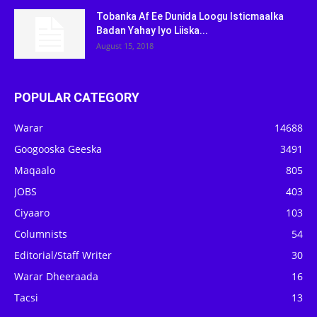
Tobanka Af Ee Dunida Loogu Isticmaalka
Badan Yahay Iyo Liiska...
August 15, 2018
POPULAR CATEGORY
Warar
14688
Googooska Geeska
3491
Maqaalo
805
JOBS
403
Ciyaaro
103
Columnists
54
Editorial/Staff Writer
30
Warar Dheeraada
16
Tacsi
13