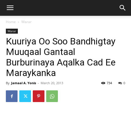
Home
Warar
Warar
Kuuriya Oo Soo Bandhigtay
Muuqaal Gantaal
Burburinaya Aqalka Cad Ee
Maraykanka
By
Jamaal A. Yonis
-
March 20, 2013
734
0