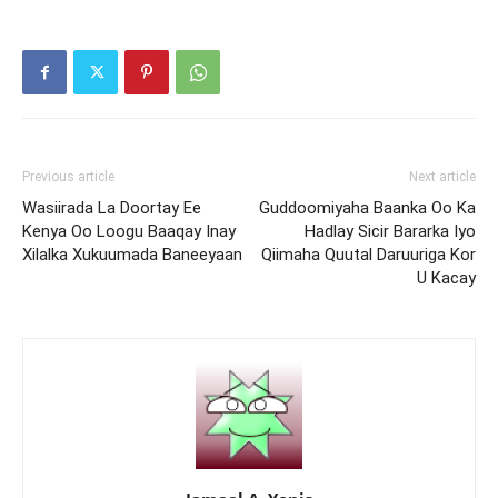
Previous article
Next article
Wasiirada La Doortay Ee
Guddoomiyaha Baanka Oo Ka
Kenya Oo Loogu Baaqay Inay
Hadlay Sicir Bararka Iyo
Xilalka Xukuumada Baneeyaan
Qiimaha Quutal Daruuriga Kor
U Kacay