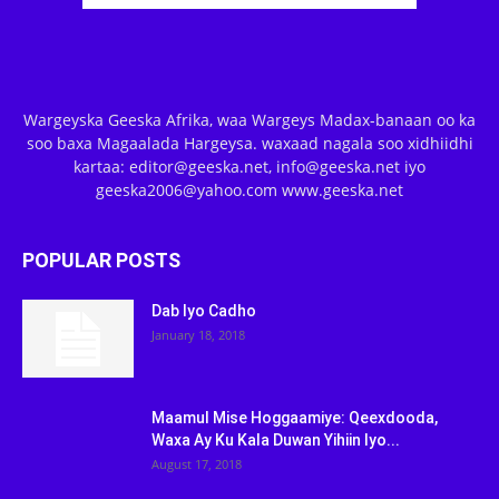
Wargeyska Geeska Afrika, waa Wargeys Madax-banaan oo ka
soo baxa Magaalada Hargeysa. waxaad nagala soo xidhiidhi
kartaa: editor@geeska.net, info@geeska.net iyo
geeska2006@yahoo.com www.geeska.net
POPULAR POSTS
Dab Iyo Cadho
January 18, 2018
Maamul Mise Hoggaamiye: Qeexdooda,
Waxa Ay Ku Kala Duwan Yihiin Iyo...
August 17, 2018