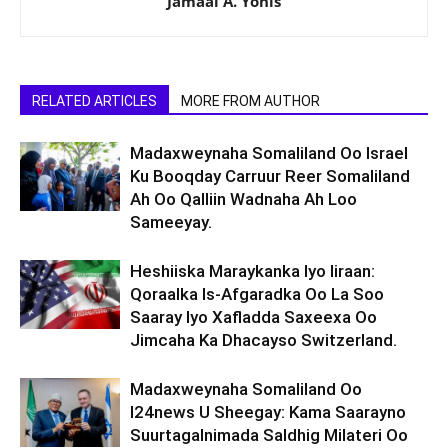
Jamaal A. Yonis
RELATED ARTICLES
MORE FROM AUTHOR
Madaxweynaha Somaliland Oo Israel
Ku Booqday Carruur Reer Somaliland
Ah Oo Qalliin Wadnaha Ah Loo
Sameeyay.
Heshiiska Maraykanka Iyo Iiraan:
Qoraalka Is-Afgaradka Oo La Soo
Saaray Iyo Xafladda Saxeexa Oo
Jimcaha Ka Dhacayso Switzerland.
Madaxweynaha Somaliland Oo
I24news U Sheegay: Kama Saarayno
Suurtagalnimada Saldhig Milateri Oo