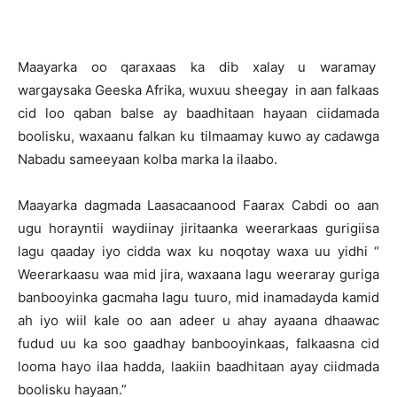
Maayarka oo qaraxaas ka dib xalay u waramay
wargaysaka Geeska Afrika, wuxuu sheegay in aan falkaas
cid loo qaban balse ay baadhitaan hayaan ciidamada
boolisku, waxaanu falkan ku tilmaamay kuwo ay cadawga
Nabadu sameeyaan kolba marka la ilaabo.
Maayarka dagmada Laasacaanood Faarax Cabdi oo aan
ugu horayntii waydiinay jiritaanka weerarkaas gurigiisa
lagu qaaday iyo cidda wax ku noqotay waxa uu yidhi “
Weerarkaasu waa mid jira, waxaana lagu weeraray guriga
banbooyinka gacmaha lagu tuuro, mid inamadayda kamid
ah iyo wiil kale oo aan adeer u ahay ayaana dhaawac
fudud uu ka soo gaadhay banbooyinkaas, falkaasna cid
looma hayo ilaa hadda, laakiin baadhitaan ayay ciidmada
boolisku hayaan.”