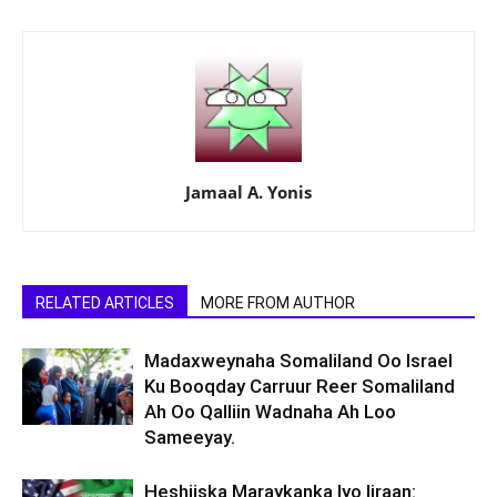
Jamaal A. Yonis
RELATED ARTICLES
MORE FROM AUTHOR
Madaxweynaha Somaliland Oo Israel
Ku Booqday Carruur Reer Somaliland
Ah Oo Qalliin Wadnaha Ah Loo
Sameeyay.
Heshiiska Maraykanka Iyo Iiraan: