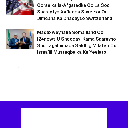
Qoraalka Is-Afgaradka Oo La Soo
Saaray Iyo Xafladda Saxeexa Oo
Jimcaha Ka Dhacayso Switzerland.
Madaxweynaha Somaliland Oo
I24news U Sheegay: Kama Saarayno
Suurtagalnimada Saldhig Milateri Oo
Israa’iil Mustaqbalka Ku Yeelato