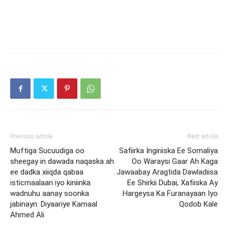
Previous article
Next article
Muftiga Sucuudiga oo
Safiirka Ingiriiska Ee Somaliya
sheegay in dawada naqaska ah
Oo Waraysi Gaar Ah Kaga
ee dadka xiiqda qabaa
Jawaabay Aragtida Dawladiisa
isticmaalaan iyo kiniinka
Ee Shirkii Dubai, Xafiiska Ay
wadnuhu aanay soonka
Hargeysa Ka Furanayaan Iyo
jabinayn: Diyaariye Kamaal
Qodob Kale
Ahmed Ali