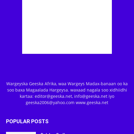
Wargeyska Geeska Afrika, waa Wargeys Madax-banaan oo ka
soo baxa Magaalada Hargeysa. waxaad nagala soo xidhiidhi
kartaa: editor@geeska.net, info@geeska.net iyo
geeska2006@yahoo.com www.geeska.net
POPULAR POSTS