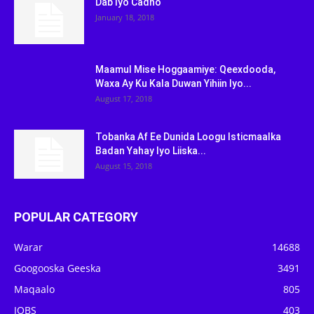
Dab Iyo Cadho
January 18, 2018
Maamul Mise Hoggaamiye: Qeexdooda,
Waxa Ay Ku Kala Duwan Yihiin Iyo...
August 17, 2018
Tobanka Af Ee Dunida Loogu Isticmaalka
Badan Yahay Iyo Liiska...
August 15, 2018
POPULAR CATEGORY
Warar
14688
Googooska Geeska
3491
Maqaalo
805
JOBS
403