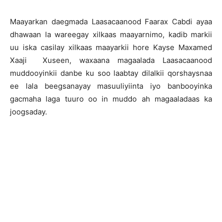
Maayarkan daegmada Laasacaanood Faarax Cabdi ayaa
dhawaan la wareegay xilkaas maayarnimo, kadib markii
uu iska casilay xilkaas maayarkii hore Kayse Maxamed
Xaaji Xuseen, waxaana magaalada Laasacaanood
muddooyinkii danbe ku soo laabtay dilalkii qorshaysnaa
ee lala beegsanayay masuuliyiinta iyo banbooyinka
gacmaha laga tuuro oo in muddo ah magaaladaas ka
joogsaday.