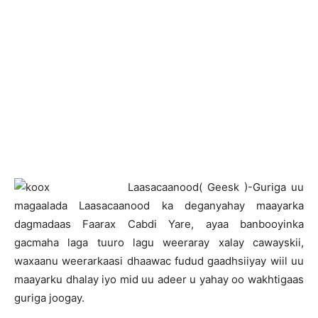
L
aasacaanood( Geesk )-Guriga uu
magaalada Laasacaanood ka deganyahay maayarka
dagmadaas Faarax Cabdi Yare, ayaa banbooyinka
gacmaha laga tuuro lagu weeraray xalay cawayskii,
waxaanu weerarkaasi dhaawac fudud gaadhsiiyay wiil uu
maayarku dhalay iyo mid uu adeer u yahay oo wakhtigaas
guriga joogay.