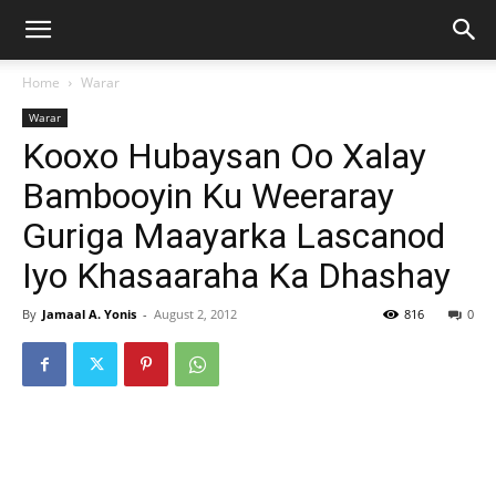
Home
Warar
Warar
Kooxo Hubaysan Oo Xalay
Bambooyin Ku Weeraray
Guriga Maayarka Lascanod
Iyo Khasaaraha Ka Dhashay
By
Jamaal A. Yonis
-
August 2, 2012
816
0