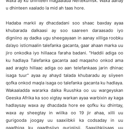
waxa ay ku dhinteen magaalada Neftekumsk. Waxa aanay
u dhinteen xaalado la mid ah taas hore.
Hadaba markii ay dhacdadani soo shaac baxday ayaa
khubarada dalkaasi ay soo saareen daraasado iyo
digniino ay dadka ugu sheegayaan in aanay xilliga roobku
da’ayo isticmaalin talefanka gacanta, gaar ahaan marka uu
jiro onkodka iyo hillaaca faraha badani. "Haddii adiga oo
ku hadlaya Talefanka gacanta aad maqasho onkod ama
aad aragto hillaac adiga oo aan telefankaas jarin dhinac
isaga tuur" ayaa ay ahayd talada khubaradu ay siiyeen
qofka onkod maqla isaga oo talefanka gacanta ku hadlaya.
Wakaaladda wararka dalka Ruushka oo uu wargeyskan
Geeska Afrika ka soo xigtay warkan ayaa warbixin ay kaga
hadlaysay waxa ay dhacdada hore ee qofku ku dhintay,
waxa ay sheegtay in wiilka oo 19 jir ahaa, xilli uu
gurigooda joogay uu saaxiibkii ka codsaday in uu
gaadhiga ku gaadhsiiyo gurigiisii. Saaxiibkiisaas uu