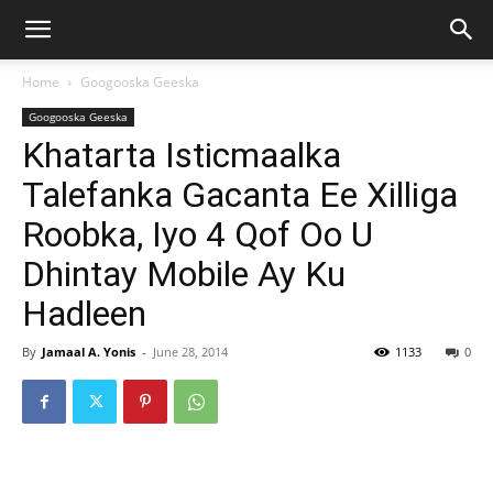
Home
Googooska Geeska
Googooska Geeska
Khatarta Isticmaalka
Talefanka Gacanta Ee Xilliga
Roobka, Iyo 4 Qof Oo U
Dhintay Mobile Ay Ku
Hadleen
By
Jamaal A. Yonis
-
June 28, 2014
1133
0