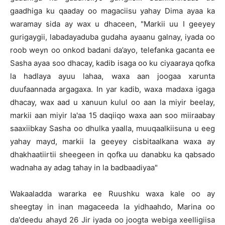
gaadhiga ku qaaday oo magaciisu yahay Dima ayaa ka
waramay sida ay wax u dhaceen, "Markii uu I geeyey
gurigaygii, labadayaduba gudaha ayaanu galnay, iyada oo
roob weyn oo onkod badani da’ayo, telefanka gacanta ee
Sasha ayaa soo dhacay, kadib isaga oo ku ciyaaraya qofka
la hadlaya ayuu lahaa, waxa aan joogaa xarunta
duufaannada argagaxa. In yar kadib, waxa madaxa igaga
dhacay, wax aad u xanuun kulul oo aan la miyir beelay,
markii aan miyir la'aa 15 daqiiqo waxa aan soo miiraabay
saaxiibkay Sasha oo dhulka yaalla, muuqaalkiisuna u eeg
yahay mayd, markii la geeyey cisbitaalkana waxa ay
dhakhaatiirtii sheegeen in qofka uu danabku ka qabsado
wadnaha ay adag tahay in la badbaadiyaa"
Wakaaladda wararka ee Ruushku waxa kale oo ay
sheegtay in inan magaceeda la yidhaahdo, Marina oo
da'deedu ahayd 26 Jir iyada oo joogta webiga xeelligiisa