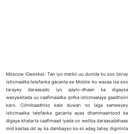
Moscow (Geeska)- Tan iyo markii uu dunida ku soo biiray
isticmaalka telefanka gacanta ee Mobile-ku waxaa isa soo
tarayey daraasado iyo qaylo-dhaan ka digaysa
waxyeellada uu caafimaadka qofka isticmaalaya gaadhsiin
karo. Cilmibaadhiso kala duwan oo laga sameeyey
isticmaalka talefanka gacanta ayaa dhammaantood ka
digaya khatarta caafimaad iyada oo weliba daraasadahaas
mid kastaa da’ ay ka dambayso ka sii adag tahay digniinta