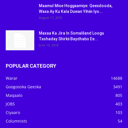
Maamul Mise Hoggaamiye: Qeexdooda,
Waxa Ay Ku Kala Duwan Yihiin Iyo...
August 17, 2018
Maxaa Ka Jira In Somaliland Loogu
Tashaday Shirkii Baydhabo Ee...
June 10, 2018
POPULAR CATEGORY
Warar
14688
Googooska Geeska
3491
Maqaalo
805
JOBS
403
Ciyaaro
103
Columnists
54