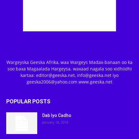
Wargeyska Geeska Afrika, waa Wargeys Madax-banaan oo ka
soo baxa Magaalada Hargeysa. waxaad nagala soo xidhiidhi
kartaa: editor@geeska.net, info@geeska.net iyo
geeska2006@yahoo.com www.geeska.net
POPULAR POSTS
Dab Iyo Cadho
January 18, 2018