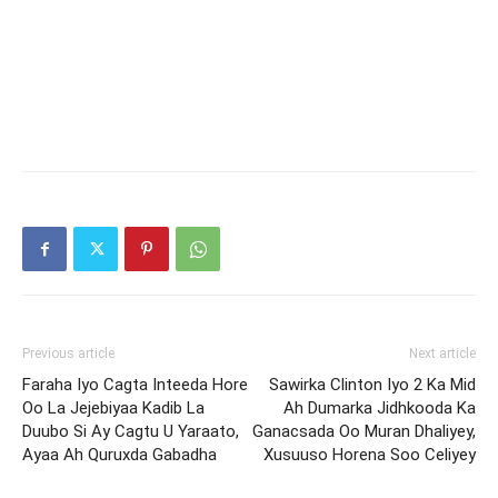
Previous article
Next article
Faraha Iyo Cagta Inteeda Hore
Sawirka Clinton Iyo 2 Ka Mid
Oo La Jejebiyaa Kadib La
Ah Dumarka Jidhkooda Ka
Duubo Si Ay Cagtu U Yaraato,
Ganacsada Oo Muran Dhaliyey,
Ayaa Ah Quruxda Gabadha
Xusuuso Horena Soo Celiyey