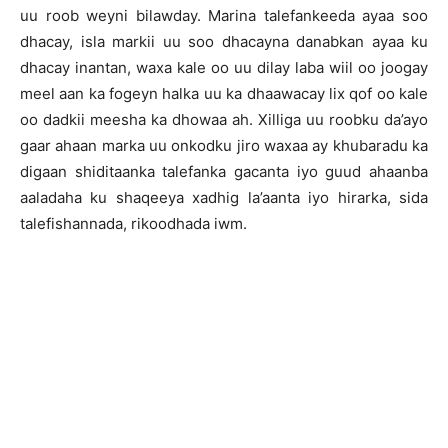
uu roob weyni bilawday. Marina talefankeeda ayaa soo
dhacay, isla markii uu soo dhacayna danabkan ayaa ku
dhacay inantan, waxa kale oo uu dilay laba wiil oo joogay
meel aan ka fogeyn halka uu ka dhaawacay lix qof oo kale
oo dadkii meesha ka dhowaa ah. Xilliga uu roobku da’ayo
gaar ahaan marka uu onkodku jiro waxaa ay khubaradu ka
digaan shiditaanka talefanka gacanta iyo guud ahaanba
aaladaha ku shaqeeya xadhig la’aanta iyo hirarka, sida
talefishannada, rikoodhada iwm.