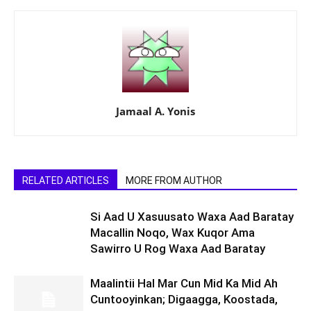
Jamaal A. Yonis
RELATED ARTICLES
MORE FROM AUTHOR
Si Aad U Xasuusato Waxa Aad Baratay
Macallin Noqo, Wax Kuqor Ama
Sawirro U Rog Waxa Aad Baratay
Maalintii Hal Mar Cun Mid Ka Mid Ah
Cuntooyinkan; Digaagga, Koostada,