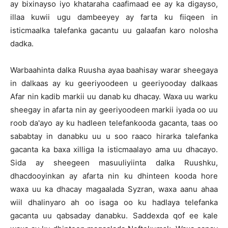
ay bixinayso iyo khataraha caafimaad ee ay ka digayso,
illaa kuwii ugu dambeeyey ay farta ku fiiqeen in
isticmaalka talefanka gacantu uu galaafan karo nolosha
dadka.
Warbaahinta dalka Ruusha ayaa baahisay warar sheegaya
in dalkaas ay ku geeriyoodeen u geeriyooday dalkaas
Afar nin kadib markii uu danab ku dhacay. Waxa uu warku
sheegay in afarta nin ay geeriyoodeen markii iyada oo uu
roob da'ayo ay ku hadleen telefankooda gacanta, taas oo
sababtay in danabku uu u soo raaco hirarka talefanka
gacanta ka baxa xilliga la isticmaalayo ama uu dhacayo.
Sida ay sheegeen masuuliyiinta dalka Ruushku,
dhacdooyinkan ay afarta nin ku dhinteen kooda hore
waxa uu ka dhacay magaalada Syzran, waxa aanu ahaa
wiil dhalinyaro ah oo isaga oo ku hadlaya telefanka
gacanta uu qabsaday danabku. Saddexda qof ee kale