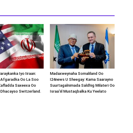
araykanka Iyo Iiraan:
Madaxweynaha Somaliland Oo
s-Afgaradka Oo La Soo
I24news U Sheegay: Kama Saarayno
Xafladda Saxeexa Oo
Suurtagalnimada Saldhig Milateri Oo
 Dhacayso Switzerland.
Israa’iil Mustaqbalka Ku Yeelato