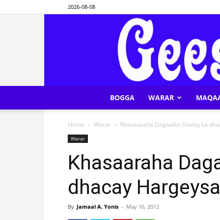
2026-08-08
BOGGA
WARAR
MAQA
Home
Warar
Khasaaraha Dagaalkii Shalay ka dh
Warar
Khasaaraha Dagaa
dhacay Hargeys
By
Jamaal A. Yonis
-
May 16, 2012