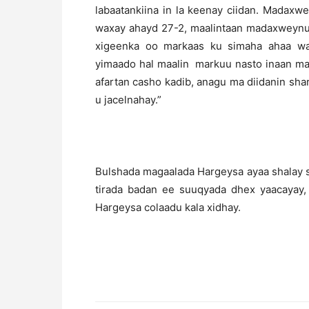
labaatankiina in la keenay ciidan. Madax
waxay ahayd 27-2, maalintaan madaxweynu
xigeenka oo markaas ku simaha ahaa w
yimaado hal maalin markuu nasto inaan maal
afartan casho kadib, anagu ma diidanin shar
u jacelnahay.”
Bulshada magaalada Hargeysa ayaa shalay 
tirada badan ee suuqyada dhex yaacayay,
Hargeysa colaadu kala xidhay.