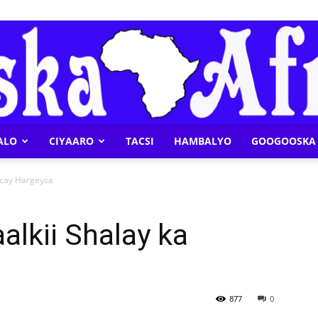
ALO
CIYAARO
TACSI
HAMBALYO
GOOGOOSKA 
Geeska
acay Hargeysa
lkii Shalay ka
a
Afrika
877
0