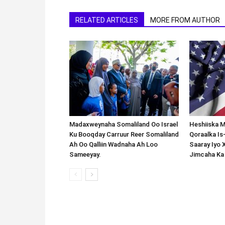
RELATED ARTICLES
MORE FROM AUTHOR
Madaxweynaha Somaliland Oo Israel
Heshiiska M
Ku Booqday Carruur Reer Somaliland
Qoraalka I
Ah Oo Qalliin Wadnaha Ah Loo
Saaray Iyo 
Sameeyay.
Jimcaha Ka