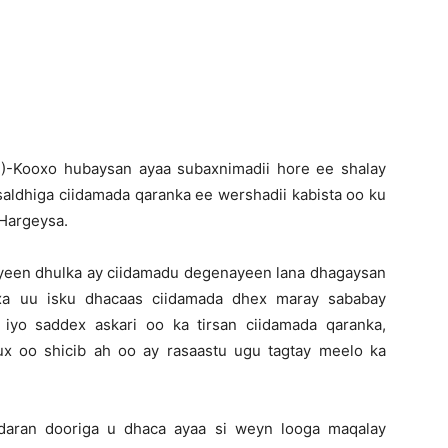
Newspaper
)-Kooxo hubaysan ayaa subaxnimadii hore ee shalay
aldhiga ciidamada qaranka ee wershadii kabista oo ku
Hargeysa.
ayeen dhulka ay ciidamadu degenayeen lana dhagaysan
xa uu isku dhacaas ciidamada dhex maray sababay
iyo saddex askari oo ka tirsan ciidamada qaranka,
 oo shicib ah oo ay rasaastu ugu tagtay meelo ka
daran dooriga u dhaca ayaa si weyn looga maqalay