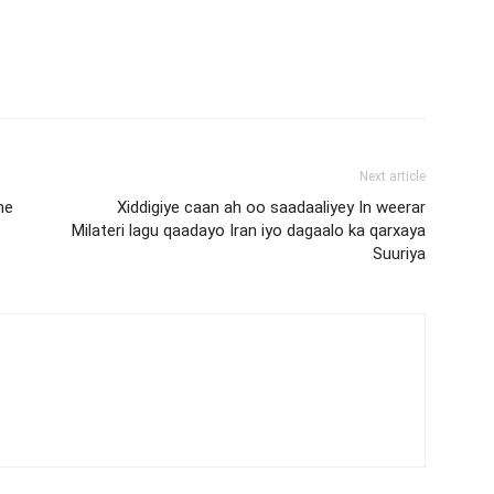
Next article
ne
Xiddigiye caan ah oo saadaaliyey In weerar
Milateri lagu qaadayo Iran iyo dagaalo ka qarxaya
Suuriya