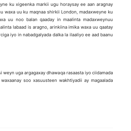
weyne ku xigeenka markii ugu horaysay ee aan aragnay
u waxa uu ku maqnaa shirkii London, madaxweyne ku
axa uu noo balan qaaday in maalinta madaxweynuu
inta labaad is aragno, arinkiina imika waxa uu qaatay
ciga iyo in nabadgalyada dalka la ilaaliyo ee aad baanu
si weyn uga argagaxay dhawaqa rasaasta iyo ciidamada
 waxaanay soo xasuusteen wakhtiyadii ay magaalada