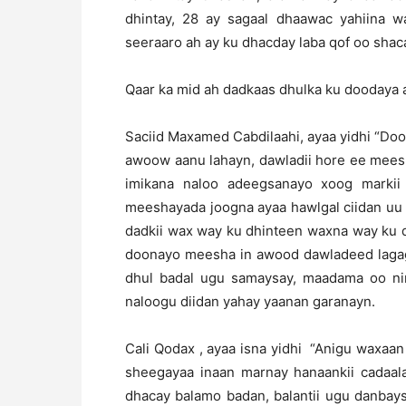
dhintay, 28 ay sagaal dhaawac yahiina w
seeraaro ah ay ku dhacday laba qof oo shaca
Qaar ka mid ah dadkaas dhulka ku doodaya 
Saciid Maxamed Cabdilaahi, ayaa yidhi “D
awoow aanu lahayn, dawladii hore ee mees
imikana naloo adeegsanayo xoog markii
meeshayada joogna ayaa hawlgal ciidan uu 
dadkii wax way ku dhinteen waxna way ku
doonayo meesha in awood dawladeed lagag
dhul badal ugu samaysay, maadama oo nin
naloogu diidan yahay yaanan garanayn.
Cali Qodax , ayaa isna yidhi “Anigu waxa
sheegayaa inaan marnay hanaankii cadaa
dhacay balamo badan, balantii ugu danbay