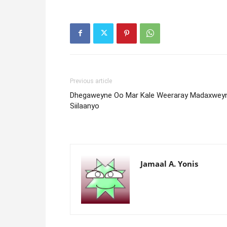
Previous article
Dhegaweyne Oo Mar Kale Weeraray Madaxwey
Siilaanyo
Jamaal A. Yonis