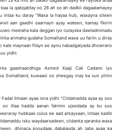
een 28 ka mid ah dadkii dagaalamayey ee rayidka ahaa
-baa la qabqabtay oo 28 ah oo ah dadkii dagaalamayey
u intaa ku daray “Waxa la hayaa hub, waxayna siteen
xii aan gaadhi saarnayn ayay wateen, kamay fikirin
 kuwo meelaha kala deggan iyo culayska dawladnimadu
irka arimaha gudaha Somaliland waxa uu fariin u diray
o kale maynaan filayn ee aynu nabadgalyada dhowrano
yuu yidhi.
irka gaashaandhiga Axmed Xaaji Cali Cadami iyo
ka Somaliland, kuwaasi oo sheegay inay ka xun yihiin
i Fadal Iimaan ayaa isna yidhi “Ciidamadda ayaa ay soo
 oo illaa hadda aanan fahmin ujeedada ay ku soo
eeraray hubkaas culus ee aad arkaysaan, intaas kadib
 ciidamaddu isku waydaarsadeen, ciidanka qaranka waxa
cmeen, dhinaca kooxdaas dabalayda ah laba ayaa ka