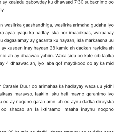
e ay xaaladu qabowday ku dhawaad 7:30 subaxnimo oo
ay.
en wasiirka gaashandhiga, wasiirka arimaha gudaha iyo
nka ayaa iyagu ka hadlay iska hor imaadkaas, waxaanay
agu dagaalamay ay gacanta ku hayaan, isla markaasna uu
 ay xuseen inay hayaan 28 kamid ah dadkan rayidka ah
id ah ay dhaawac yahiin. Waxa sida oo kale cibitaalka
ay 4 dhaawac ah, iyo laba qof maydkood oo ay ka mid
Caraale Duur oo arimahaa ka hadlayay waxa uu yidhi
kaas marayso, laakiin isku heli-mayno qaranimo iyo
a oo ay noqono qaran amni ah oo aynu dadka direyska
a oo shacab ah la ixtiraamo, maaha inaynu noqono