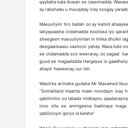
qaybaha kala duwan ee caasimadda. Waxas
ay rabshadu u muuqatay inay xoogay yaraat
Masuuliyiin tiro badan oo ay kamid ahaaye
taliyayaasha ciidamadda booliska iyo qara
sheegeen masuuliyiintan in imika dhulkii l
deegaankaasu xasiloon yahay. Waxa kale oo
ee ciidamadda soo weeraray, oo sagaal kam
guud ee magaaladda Hargaysa la gaadhsiiy
ahayd haweenay uur leh.
Wasiirka arimaha gudaha Mr Maxamed Nuur 
“Somaliland maanta maan moodayn inay hal
qabiilnimo oo labada midbaynu qaadanayna
inoo sita ee amnigeena ilaalinaya inag
qabiilooyin qoryo la kalaha”