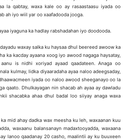
aa la qabtay, waxa kale oo ay rasaastaasu iyada oo
b ah iyo wiil yar oo xaafadooda jooga.
ayaa iyaguna ka hadlay rabshadahan iyo doodooda.
oodayadu waxay salka ku haysaa dhul beereed awoow ka
ha ka kacday ayaana xoog iyo awood nagaga haysatay,
 aanu is nidhi xoriyad ayaad qaadateen. Anaga oo
nala kulmay, lidka diyaaradaha ayaa naloo adeegsaday,
 dhaawacmeen iyada oo naloo awood sheeganayo oo la
a qaato. Dhulkayagan nin shacab ah ayaa ay dawladu
kii shacabka ahaa dhul badal loo siiyay anaga waxa
an ka mid ahay dadka wax meesha ku leh, waxaanan kuu
ladda, waxaanu balansanayn madaxtooyadda, waxaana
say lanoo qaadanay 20 casho, maalintii ay ku buuxeen