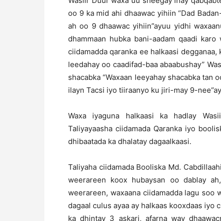
Wasiir Duur waxa uu sheegay inay qabqabt
oo 9 ka mid ahi dhaawac yihiin “Dad Badan
ah oo 9 dhaawac yihiin”ayuu yidhi waxaan
dhammaan hubka bani-aadam qaadi karo wi
ciidamadda qaranka ee halkaasi degganaa,
leedahay oo caadifad-baa abaabushay” Wasi
shacabka “Waxaan leeyahay shacabka tan o
ilayn Tacsi iyo tiiraanyo ku jiri-may 9-nee”a
Waxa iyaguna halkaasi ka hadlay Wasi
Taliyayaasha ciidamada Qaranka iyo boolis
dhibaatada ka dhalatay dagaalkaasi.
Taliyaha ciidamada Booliska Md. Cabdillaah
weerareen koox hubaysan oo dablay ah,
weerareen, waxaana ciidamadda lagu soo w
dagaal culus ayaa ay halkaas kooxdaas iyo
ka dhintay 3 askari, afarna way dhaawa