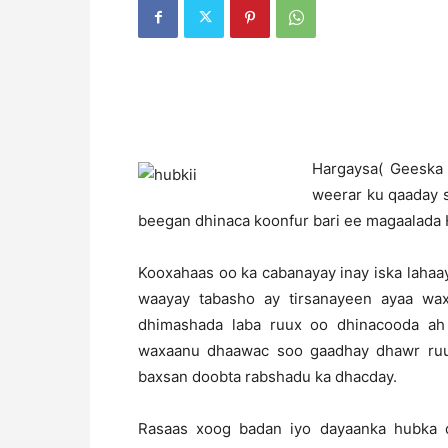
Hargaysa( Geeska 
weerar ku qaaday s
beegan dhinaca koonfur bari ee magaalada 
Kooxahaas oo ka cabanayay inay iska laha
waayay tabasho ay tirsanayeen ayaa wa
dhimashada laba ruux oo dhinacooda ah 
waxaanu dhaawac soo gaadhay dhawr ruux
baxsan doobta rabshadu ka dhacday.
Rasaas xoog badan iyo dayaanka hubka 