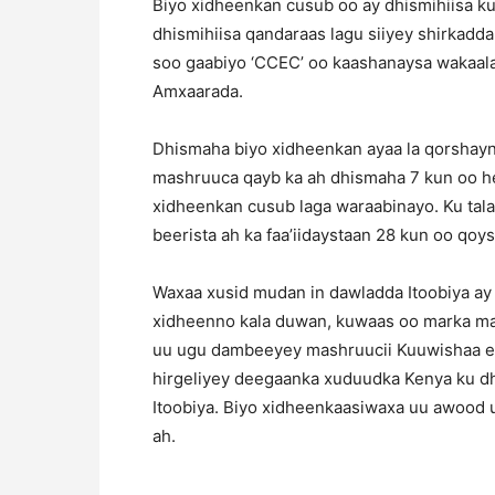
Biyo xidheenkan cusub oo ay dhismihiisa ku
dhismihiisa qandaraas lagu siiyey shirkadd
soo gaabiyo ‘CCEC’ oo kaashanaysa wakaal
Amxaarada.
Dhismaha biyo xidheenkan ayaa la qorshay
mashruuca qayb ka ah dhismaha 7 kun oo he
xidheenkan cusub laga waraabinayo. Ku tal
beerista ah ka faa’iidaystaan 28 kun oo qoys
Waxaa xusid mudan in dawladda Itoobiya ay 
xidheenno kala duwan, kuwaas oo marka ma
uu ugu dambeeyey mashruucii Kuuwishaa ee
hirgeliyey deegaanka xuduudka Kenya ku d
Itoobiya. Biyo xidheenkaasiwaxa uu awood 
ah.