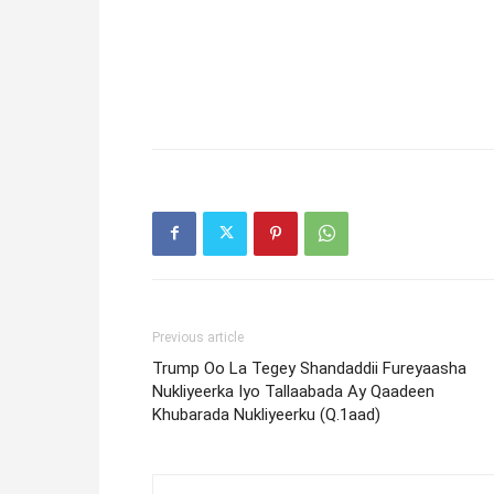
Previous article
Trump Oo La Tegey Shandaddii Fureyaasha
Nukliyeerka Iyo Tallaabada Ay Qaadeen
Khubarada Nukliyeerku (Q.1aad)