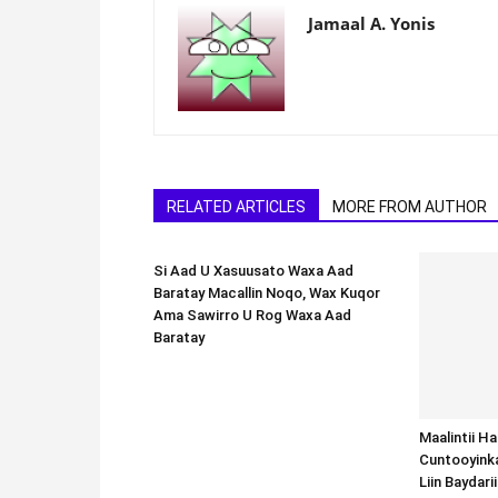
Jamaal A. Yonis
RELATED ARTICLES
MORE FROM AUTHOR
Si Aad U Xasuusato Waxa Aad
Baratay Macallin Noqo, Wax Kuqor
Ama Sawirro U Rog Waxa Aad
Baratay
Maalintii H
Cuntooyink
Liin Baydari