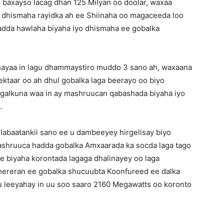
 baxayso lacag dhan 125 Milyan oo doolar, waxaa
a dhismaha rayidka ah ee Shiinaha oo magaceeda loo
adda hawlaha biyaha iyo dhismaha ee gobalka
nayaa in lagu dhammaystiro muddo 3 sano ah, waxaana
ktaar oo ah dhul gobalka laga beerayo oo biyo
agalkuna waa in ay mashruucan qabashada biyaha iyo
.
labaatankii sano ee u dambeeyey hirgelisay biyo
shruuca hadda gobalka Amxaarada ka socda laga tago
 biyaha korontada lagaga dhalinayey oo laga
hereran ee gobalka shucuubta Koonfureed ee dalka
u leeyahay in uu soo saaro 2160 Megawatts oo koronto