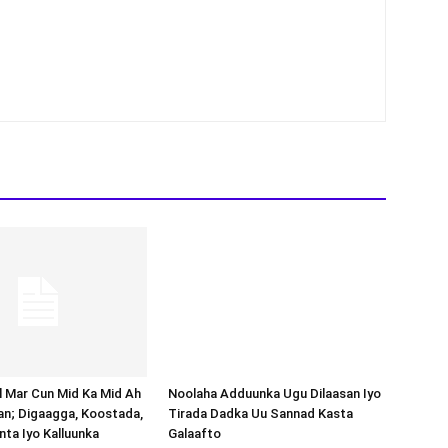
Noolaha Adduunka Ugu Dilaasan Iyo
Tirada Dadka Uu Sannad Kasta
Galaafto
al Mar Cun Mid Ka Mid Ah
an; Digaagga, Koostada,
inta Iyo Kalluunka