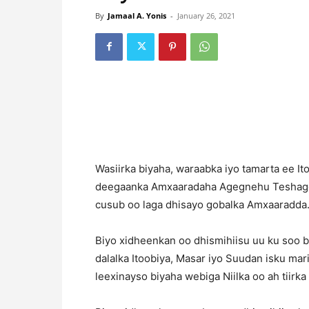
By
Jamaal A. Yonis
-
January 26, 2021
Wasiirka biyaha, waraabka iyo tamarta ee 
deegaanka Amxaaradaha Agegnehu Teshager 
cusub oo laga dhisayo gobalka Amxaaradda
Biyo xidheenkan oo dhismihiisu uu ku soo bee
dalalka Itoobiya, Masar iyo Suudan isku mar
leexinayso biyaha webiga Niilka oo ah tiirk