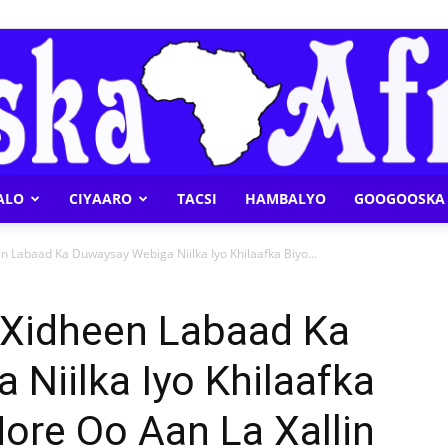
ALO
CIYAARO
TACSI
HAMBALYO
GOOGOOSKA 
Geeska
en Labaad Ka Duwaysay Webiga Niilka Iyo Khilaafka Biyo...
o Xidheen Labaad Ka
Niilka Iyo Khilaafka
Afrika
Hore Oo Aan La Xallin