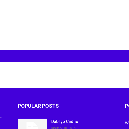
POPULAR POSTS
P
-
Dab Iyo Cadho
W
January 18, 2018