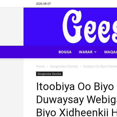
2026-08-07
BOGGA
WARAR
MAQA
Home
Googooska Geeska
Itoobiya Oo Biyo Xidhe
Googooska Geeska
Itoobiya Oo Biy
Duwaysay Webiga 
Biyo Xidheenkii 