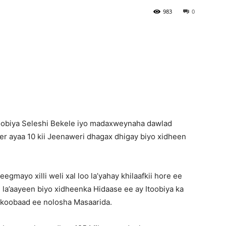
983
0
Newspaper
Itoobiya Seleshi Bekele iyo madaxweynaha dawlad
ayaa 10 kii Jeenaweri dhagax dhigay biyo xidheen
.
gmayo xilli weli xal loo la’yahay khilaafkii hore ee
i la’aayeen biyo xidheenka Hidaase ee ay Itoobiya ka
a koobaad ee nolosha Masaarida.