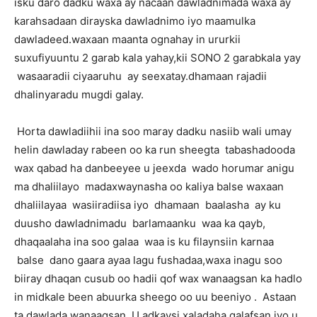
isku daro dadku waxa ay nacaan dawladnimada waxa ay
karahsadaan dirayska dawladnimo iyo maamulka
dawladeed.waxaan maanta ognahay in ururkii
suxufiyuuntu 2 garab kala yahay,kii SONO 2 garabkala yay
wasaaradii ciyaaruhu ay seexatay.dhamaan rajadii
dhalinyaradu mugdi galay.
Horta dawladiihii ina soo maray dadku nasiib wali umay
helin dawladay rabeen oo ka run sheegta tabashadooda
wax qabad ha danbeeyee u jeexda wado horumar anigu
ma dhaliilayo madaxwaynasha oo kaliya balse waxaan
dhaliilayaa wasiiradiisa iyo dhamaan baalasha ay ku
duusho dawladnimadu barlamaanku waa ka qayb,
dhaqaalaha ina soo galaa waa is ku filaynsiin karnaa
balse dano gaara ayaa lagu fushadaa,waxa inagu soo
biiray dhaqan cusub oo hadii qof wax wanaagsan ka hadlo
in midkale been abuurka sheego oo uu beeniyo . Astaan
ta dawlada wanaagsan. U adkaysi xaladaha qalafsan iyo u