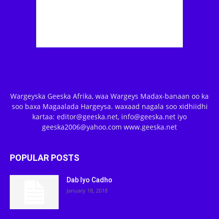
Wargeyska Geeska Afrika, waa Wargeys Madax-banaan oo ka
soo baxa Magaalada Hargeysa. waxaad nagala soo xidhiidhi
kartaa: editor@geeska.net, info@geeska.net iyo
geeska2006@yahoo.com www.geeska.net
POPULAR POSTS
Dab Iyo Cadho
January 18, 2018