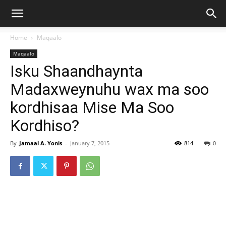
Home
Maqaalo
Maqaalo
Isku Shaandhaynta
Madaxweynuhu wax ma soo
kordhisaa Mise Ma Soo
Kordhiso?
By
Jamaal A. Yonis
-
January 7, 2015
814
0