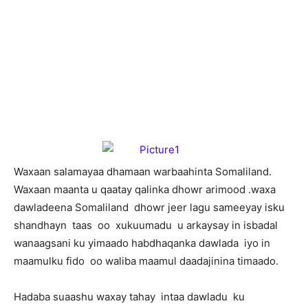
W
axaan salamayaa dhamaan warbaahinta Somaliland.
Waxaan maanta u qaatay qalinka dhowr arimood .waxa
dawladeena Somaliland dhowr jeer lagu sameeyay isku
shandhayn taas oo xukuumadu u arkaysay in isbadal
wanaagsani ku yimaado habdhaqanka dawlada iyo in
maamulku fido oo waliba maamul daadajinina timaado.
Hadaba suaashu waxay tahay intaa dawladu ku