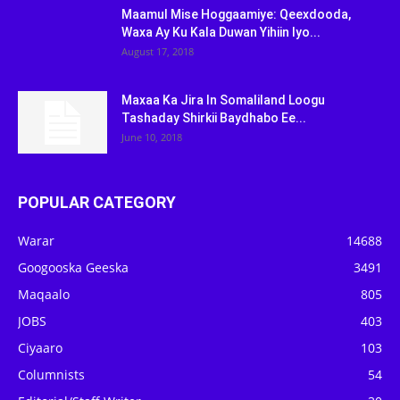
Maamul Mise Hoggaamiye: Qeexdooda,
Waxa Ay Ku Kala Duwan Yihiin Iyo...
August 17, 2018
Maxaa Ka Jira In Somaliland Loogu
Tashaday Shirkii Baydhabo Ee...
June 10, 2018
POPULAR CATEGORY
Warar
14688
Googooska Geeska
3491
Maqaalo
805
JOBS
403
Ciyaaro
103
Columnists
54