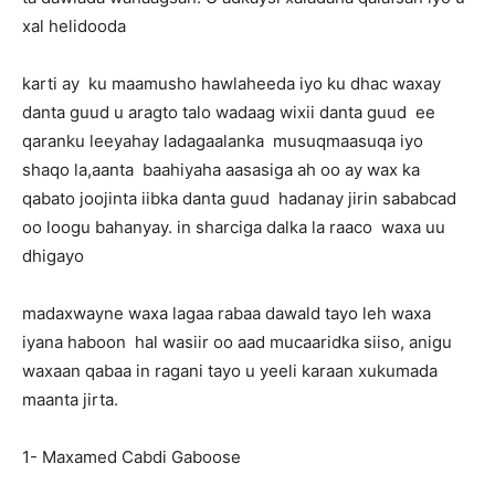
xal helidooda
karti ay ku maamusho hawlaheeda iyo ku dhac waxay
danta guud u aragto talo wadaag wixii danta guud ee
qaranku leeyahay ladagaalanka musuqmaasuqa iyo
shaqo la,aanta baahiyaha aasasiga ah oo ay wax ka
qabato joojinta iibka danta guud hadanay jirin sababcad
oo loogu bahanyay. in sharciga dalka la raaco waxa uu
dhigayo
madaxwayne waxa lagaa rabaa dawald tayo leh waxa
iyana haboon hal wasiir oo aad mucaaridka siiso, anigu
waxaan qabaa in ragani tayo u yeeli karaan xukumada
maanta jirta.
1- Maxamed Cabdi Gaboose