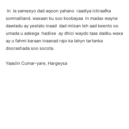
In la sameeyo dad aqoon yahano raadiya ictiraafka
somnaliland. waxaan ku soo koobayaa in madax wayne
dawladu ay yeelato inaad dad miisan leh aad keento oo
umada u adeega hadiise ay dhici waydo taas dadku waxa
ay u fahmi karaan inaanad rajo ka lahyn tartanka
doorashada soo socota.
Yaasiin Cumar-yare, Hargeysa