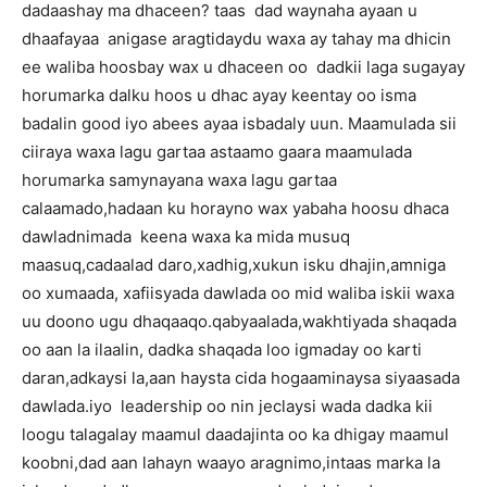
dadaashay ma dhaceen? taas dad waynaha ayaan u
dhaafayaa anigase aragtidaydu waxa ay tahay ma dhicin
ee waliba hoosbay wax u dhaceen oo dadkii laga sugayay
horumarka dalku hoos u dhac ayay keentay oo isma
badalin good iyo abees ayaa isbadaly uun. Maamulada sii
ciiraya waxa lagu gartaa astaamo gaara maamulada
horumarka samynayana waxa lagu gartaa
calaamado,hadaan ku horayno wax yabaha hoosu dhaca
dawladnimada keena waxa ka mida musuq
maasuq,cadaalad daro,xadhig,xukun isku dhajin,amniga
oo xumaada, xafiisyada dawlada oo mid waliba iskii waxa
uu doono ugu dhaqaaqo.qabyaalada,wakhtiyada shaqada
oo aan la ilaalin, dadka shaqada loo igmaday oo karti
daran,adkaysi la,aan haysta cida hogaaminaysa siyaasada
dawlada.iyo leadership oo nin jeclaysi wada dadka kii
loogu talagalay maamul daadajinta oo ka dhigay maamul
koobni,dad aan lahayn waayo aragnimo,intaas marka la