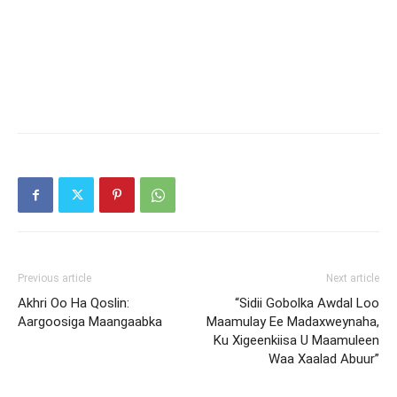
Previous article
Next article
Akhri Oo Ha Qoslin:
“Sidii Gobolka Awdal Loo
Aargoosiga Maangaabka
Maamulay Ee Madaxweynaha,
Ku Xigeenkiisa U Maamuleen
Waa Xaalad Abuur”