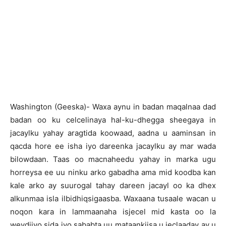
Washington (Geeska)- Waxa aynu in badan maqalnaa dad
badan oo ku celcelinaya hal-ku-dhegga sheegaya in
jacaylku yahay aragtida koowaad, aadna u aaminsan in
qacda hore ee isha iyo dareenka jacaylku ay mar wada
bilowdaan. Taas oo macnaheedu yahay in marka ugu
horreysa ee uu ninku arko gabadha ama mid koodba kan
kale arko ay suurogal tahay dareen jacayl oo ka dhex
alkunmaa isla ilbidhiqsigaasba. Waxaana tusaale wacan u
noqon kara in lammaanaha isjecel mid kasta oo la
weydiiyo sida iyo sababta uu mataankiisa u jeclaaday ay u