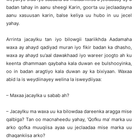
badan tahay in aanu sheegi Karin, goorta uu jeclaadayna
aanu xasuusan karin, balse keliya uu hubo in uu jecel
yahay.
Arrinta jacaylku tan iyo bilowgii taariikhda Aadamaha
waxa ay ahayd qadiyad muran iyo fikir badan ka dhasho,
waxa ay ahayd su’aal dawakhaad iyo wareer joogto ah ku
keenta dhammaan qaybaha kala duwan ee bulshooyinka,
oo in badan aragtiyo kala duwan ay ka bixiyaan. Waxaa
abid la is weydiinayey welina la isweydiiyaa:
– Maxaa jacaylka u sabab ah?
– Jacaylku ma waxa uu ka bilowdaa dareenka aragga mise
qalbiga? Tan oo macnaheedu yahay, ‘Qofku ma’ marka uu
arko qofka muuqiisa ayaa uu jeclaadaa mise marka uu
dhaqankiisa arko?