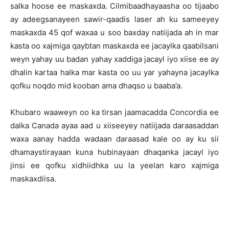
salka hoose ee maskaxda. Cilmibaadhayaasha oo tijaabo
ay adeegsanayeen sawir-qaadis laser ah ku sameeyey
maskaxda 45 qof waxaa u soo baxday natiijada ah in mar
kasta oo xajmiga qaybtan maskaxda ee jacaylka qaabilsani
weyn yahay uu badan yahay xaddiga jacayl iyo xiise ee ay
dhalin kartaa halka mar kasta oo uu yar yahayna jacaylka
qofku noqdo mid kooban ama dhaqso u baaba’a.
Khubaro waaweyn oo ka tirsan jaamacadda Concordia ee
dalka Canada ayaa aad u xiiseeyey natiijada daraasaddan
waxa aanay hadda wadaan daraasad kale oo ay ku sii
dhamaystirayaan kuna hubinayaan dhaqanka jacayl iyo
jinsi ee qofku xidhiidhka uu la yeelan karo xajmiga
maskaxdiisa.