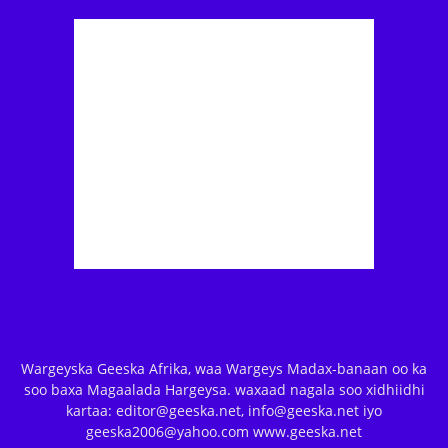
Wargeyska Geeska Afrika, waa Wargeys Madax-banaan oo ka
soo baxa Magaalada Hargeysa. waxaad nagala soo xidhiidhi
kartaa: editor@geeska.net, info@geeska.net iyo
geeska2006@yahoo.com www.geeska.net