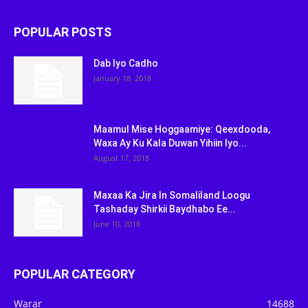
POPULAR POSTS
Dab Iyo Cadho
January 18, 2018
Maamul Mise Hoggaamiye: Qeexdooda,
Waxa Ay Ku Kala Duwan Yihiin Iyo...
August 17, 2018
Maxaa Ka Jira In Somaliland Loogu
Tashaday Shirkii Baydhabo Ee...
June 10, 2018
POPULAR CATEGORY
Warar
14688