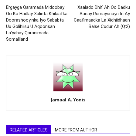
Ergayga Qaramada Midoobay
Xaalado Dhif Ah Oo Dadku
Oo Ka Hadlay Xalinta Khilaafka
Aanay Rumaysnayn In Ay
Doorashooyinka Iyo Sababta
Caafimaadka La Xidhiidhaan
Uu Golihiisu U Aqoonsan
Balse Cudur Ah (Q:2)
La’yahay Qaranimada
Somaliland
Jamaal A. Yonis
RELATED ARTICLES
MORE FROM AUTHOR