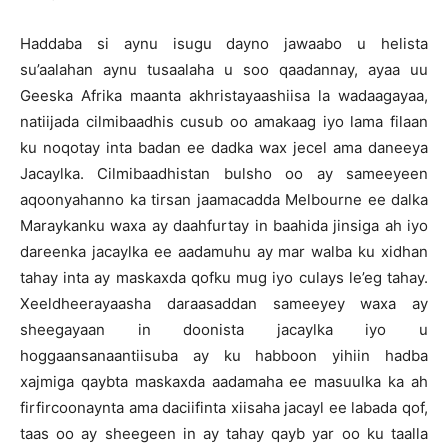
Haddaba si aynu isugu dayno jawaabo u helista
su’aalahan aynu tusaalaha u soo qaadannay, ayaa uu
Geeska Afrika maanta akhristayaashiisa la wadaagayaa,
natiijada cilmibaadhis cusub oo amakaag iyo lama filaan
ku noqotay inta badan ee dadka wax jecel ama daneeya
Jacaylka. Cilmibaadhistan bulsho oo ay sameeyeen
aqoonyahanno ka tirsan jaamacadda Melbourne ee dalka
Maraykanku waxa ay daahfurtay in baahida jinsiga ah iyo
dareenka jacaylka ee aadamuhu ay mar walba ku xidhan
tahay inta ay maskaxda qofku mug iyo culays le’eg tahay.
Xeeldheerayaasha daraasaddan sameeyey waxa ay
sheegayaan in doonista jacaylka iyo u
hoggaansanaantiisuba ay ku habboon yihiin hadba
xajmiga qaybta maskaxda aadamaha ee masuulka ka ah
firfircoonaynta ama daciifinta xiisaha jacayl ee labada qof,
taas oo ay sheegeen in ay tahay qayb yar oo ku taalla