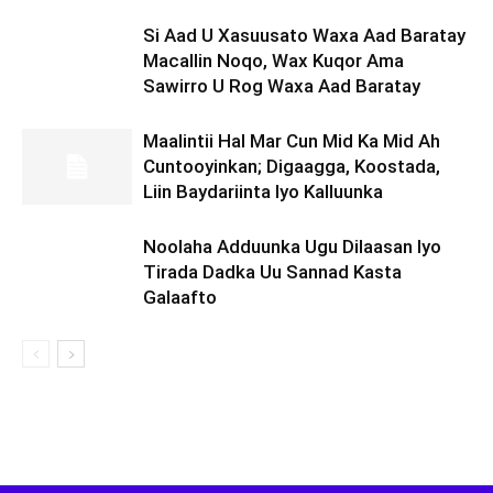
Si Aad U Xasuusato Waxa Aad Baratay
Macallin Noqo, Wax Kuqor Ama
Sawirro U Rog Waxa Aad Baratay
Maalintii Hal Mar Cun Mid Ka Mid Ah
Cuntooyinkan; Digaagga, Koostada,
Liin Baydariinta Iyo Kalluunka
Noolaha Adduunka Ugu Dilaasan Iyo
Tirada Dadka Uu Sannad Kasta
Galaafto