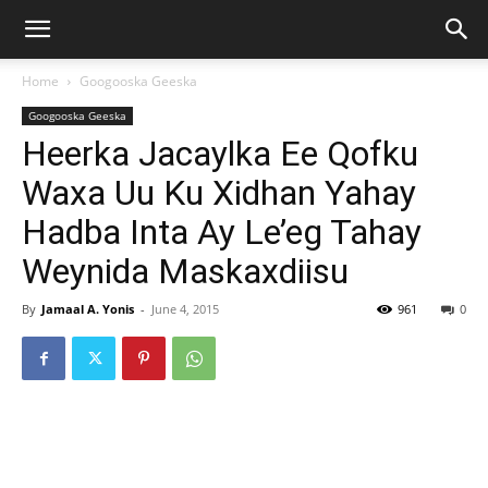
Home
Googooska Geeska
Googooska Geeska
Heerka Jacaylka Ee Qofku
Waxa Uu Ku Xidhan Yahay
Hadba Inta Ay Le’eg Tahay
Weynida Maskaxdiisu
By
Jamaal A. Yonis
-
June 4, 2015
961
0