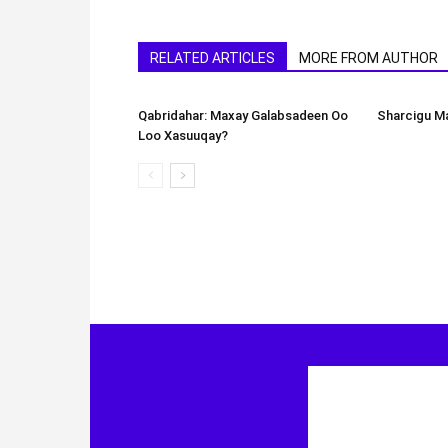
RELATED ARTICLES
MORE FROM AUTHOR
Qabridahar: Maxay Galabsadeen Oo
Sharcigu Ma
Loo Xasuuqay?