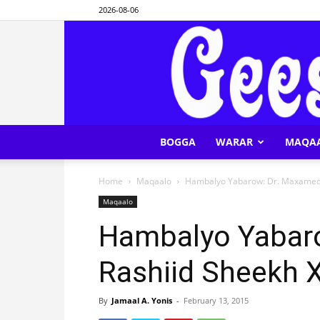
2026-08-06
BOGGA
WARAR
MAQA
Home
Maqaalo
Hambalyo Yabarow: Dr. Maxamed
Maqaalo
Hambalyo Yabar
Rashiid Sheekh 
By
Jamaal A. Yonis
-
February 13, 2015