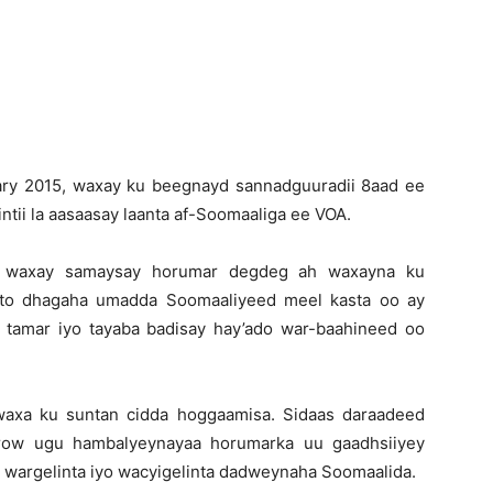
Newspaper
ruary 2015, waxay ku beegnayd sannadguuradii 8aad ee
ntii la aasaasay laanta af-Soomaaliga ee VOA.
y waxay samaysay horumar degdeg ah waxayna ku
bato dhagaha umadda Soomaaliyeed meel kasta oo ay
 tamar iyo tayaba badisay hay’ado war-baahineed oo
sa waxa ku suntan cidda hoggaamisa. Sidaas daraadeed
arow ugu hambalyeynayaa horumarka uu gaadhsiiyey
 wargelinta iyo wacyigelinta dadweynaha Soomaalida.