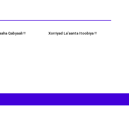
aha Qabyaali !!
Xorriyad La’aanta Itoobiya !!