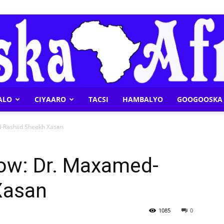
ALO
CIYAARO
TACSI
HAMBALYO
GOOGOOSKA 
Geeska
-Rashiid Sheekh Xasan
ow: Dr. Maxamed-
Xasan
Afrika
1085
0