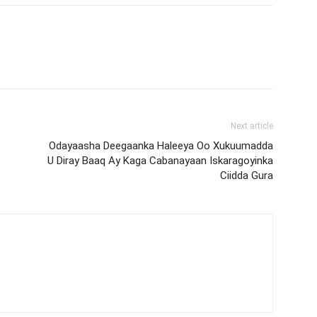
Next article
Odayaasha Deegaanka Haleeya Oo Xukuumadda
U Diray Baaq Ay Kaga Cabanayaan Iskaragoyinka
Ciidda Gura