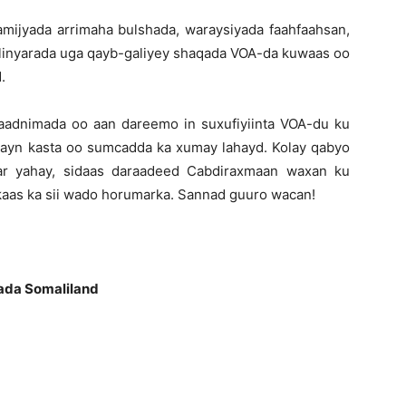
mijyada arrimaha bulshada, waraysiyada faahfaahsan,
llinyarada uga qayb-galiyey shaqada VOA-da kuwaas oo
.
dnimada oo aan dareemo in suxufiyiinta VOA-du ku
mayn kasta oo sumcadda ka xumay lahayd. Kolay qabyo
r yahay, sidaas daraadeed Cabdiraxmaan waxan ku
alkaas ka sii wado horumarka. Sannad guuro wacan!
ada Somaliland