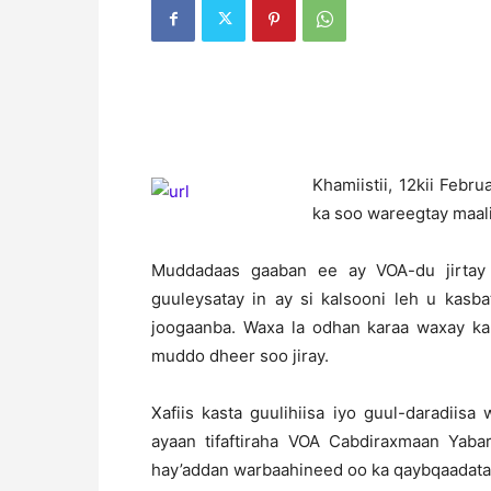
Khamiistii, 12kii Feb
ka soo wareegtay maali
Muddadaas gaaban ee ay VOA-du jirta
guuleysatay in ay si kalsooni leh u kas
joogaanba. Waxa la odhan karaa waxay ka
muddo dheer soo jiray.
Xafiis kasta guulihiisa iyo guul-daradii
ayaan tifaftiraha VOA Cabdiraxmaan Yab
hay’addan warbaahineed oo ka qaybqaadata