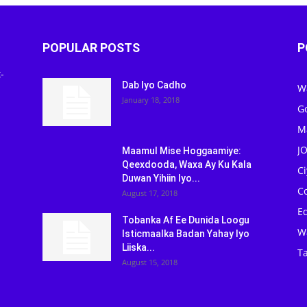
POPULAR POSTS
P
-
Dab Iyo Cadho
W
January 18, 2018
G
M
J
Maamul Mise Hoggaamiye:
Qeexdooda, Waxa Ay Ku Kala
C
Duwan Yihiin Iyo...
C
August 17, 2018
Ed
Tobanka Af Ee Dunida Loogu
W
Isticmaalka Badan Yahay Iyo
Liiska...
Ta
August 15, 2018