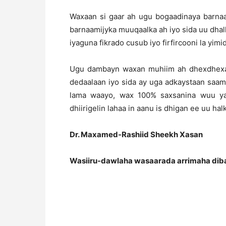
Waxaan si gaar ah ugu bogaadinaya barnaa
barnaamijyka muuqaalka ah iyo sida uu dha
iyaguna fikrado cusub iyo firfircooni la yimid
Ugu dambayn waxan muhiim ah dhexdhexaa
dedaalaan iyo sida ay uga adkaystaan saa
lama waayo, wax 100% saxsanina wuu ya
dhiirigelin lahaa in aanu is dhigan ee uu h
Dr. Maxamed-Rashiid Sheekh Xasan
Wasiiru-dawlaha wasaarada arrimaha dib