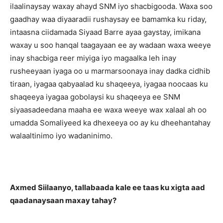
ilaalinaysay waxay ahayd SNM iyo shacbigooda. Waxa soo
gaadhay waa diyaaradii rushaysay ee bamamka ku riday,
intaasna ciidamada Siyaad Barre ayaa gaystay, imikana
waxay u soo hanqal taagayaan ee ay wadaan waxa weeye
inay shacbiga reer miyiga iyo magaalka leh inay
rusheeyaan iyaga oo u marmarsoonaya inay dadka cidhib
tiraan, iyagaa qabyaalad ku shaqeeya, iyagaa noocaas ku
shaqeeya iyagaa gobolaysi ku shaqeeya ee SNM
siyaasadeedana maaha ee waxa weeye wax xalaal ah oo
umadda Somaliyeed ka dhexeeya oo ay ku dheehantahay
walaaltinimo iyo wadaninimo.
Axmed Siilaanyo, tallabaada kale ee taas ku xigta aad
qaadanaysaan maxay tahay?