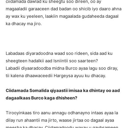
ciidamada dawlad ku sheegtu soo direen, oo ay
magaaladii garaaceen dad badan oo shicib iyo daaro ahna
ay wax ku yeeleen, laakiin magaalada gudaheeda dagaal
ka dhacay ma jiro.
Labadaas diyaradoodna waad soo rideen, sida aad ku
sheegteen hadalkii aad Isniintii soo saarteen?
Labadii diyaaradoodba midna Burco ayaa lagu soo diray,
tii kalena dhaawaceedii Hargeysa ayuu ku dhacay.
Ciidamada Somalida qiyaastii imisaa ka dhintay oo aad
dagaalkaas Burco kaga dhisheen?
Tirooyinkaas tiro aanu annagu odhanayno intaas ayaa la
dilay run ahaantii ma jirto, waase jirtaa oo dagaal ayaa
meesha ka dhacay. Ciidamadoodu waxay u qaybsameen