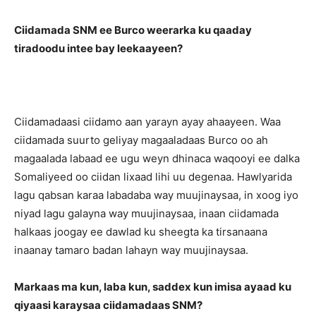
Ciidamada SNM ee Burco weerarka ku qaaday
tiradoodu intee bay leekaayeen?
Ciidamadaasi ciidamo aan yarayn ayay ahaayeen. Waa
ciidamada suurto geliyay magaaladaas Burco oo ah
magaalada labaad ee ugu weyn dhinaca waqooyi ee dalka
Somaliyeed oo ciidan lixaad lihi uu degenaa. Hawlyarida
lagu qabsan karaa labadaba way muujinaysaa, in xoog iyo
niyad lagu galayna way muujinaysaa, inaan ciidamada
halkaas joogay ee dawlad ku sheegta ka tirsanaana
inaanay tamaro badan lahayn way muujinaysaa.
Markaas ma kun, laba kun, saddex kun imisa ayaad ku
qiyaasi karaysaa ciidamadaas SNM?