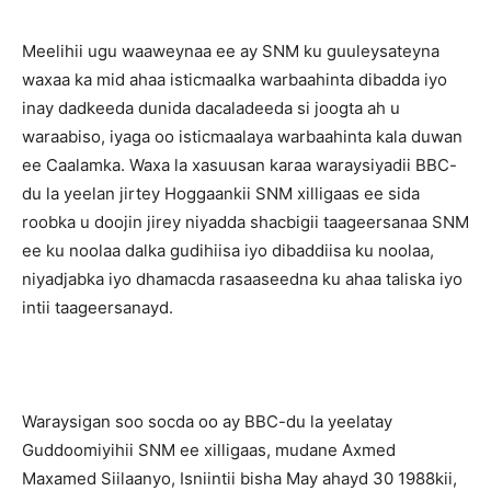
Meelihii ugu waaweynaa ee ay SNM ku guuleysateyna
waxaa ka mid ahaa isticmaalka warbaahinta dibadda iyo
inay dadkeeda dunida dacaladeeda si joogta ah u
waraabiso, iyaga oo isticmaalaya warbaahinta kala duwan
ee Caalamka. Waxa la xasuusan karaa waraysiyadii BBC-
du la yeelan jirtey Hoggaankii SNM xilligaas ee sida
roobka u doojin jirey niyadda shacbigii taageersanaa SNM
ee ku noolaa dalka gudihiisa iyo dibaddiisa ku noolaa,
niyadjabka iyo dhamacda rasaaseedna ku ahaa taliska iyo
intii taageersanayd.
Waraysigan soo socda oo ay BBC-du la yeelatay
Guddoomiyihii SNM ee xilligaas, mudane Axmed
Maxamed Siilaanyo, Isniintii bisha May ahayd 30 1988kii,