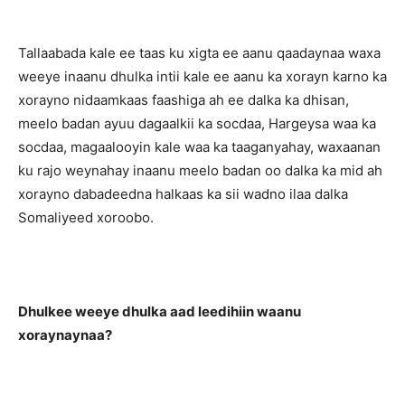
Tallaabada kale ee taas ku xigta ee aanu qaadaynaa waxa
weeye inaanu dhulka intii kale ee aanu ka xorayn karno ka
xorayno nidaamkaas faashiga ah ee dalka ka dhisan,
meelo badan ayuu dagaalkii ka socdaa, Hargeysa waa ka
socdaa, magaalooyin kale waa ka taaganyahay, waxaanan
ku rajo weynahay inaanu meelo badan oo dalka ka mid ah
xorayno dabadeedna halkaas ka sii wadno ilaa dalka
Somaliyeed xoroobo.
Dhulkee weeye dhulka aad leedihiin waanu
xoraynaynaa?