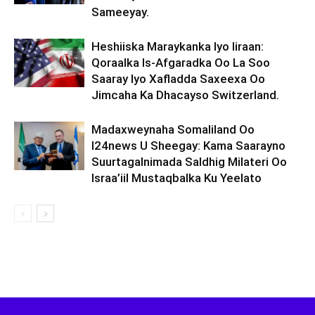
Sameeyay.
Heshiiska Maraykanka Iyo Iiraan:
Qoraalka Is-Afgaradka Oo La Soo
Saaray Iyo Xafladda Saxeexa Oo
Jimcaha Ka Dhacayso Switzerland.
Madaxweynaha Somaliland Oo
I24news U Sheegay: Kama Saarayno
Suurtagalnimada Saldhig Milateri Oo
Israa’iil Mustaqbalka Ku Yeelato