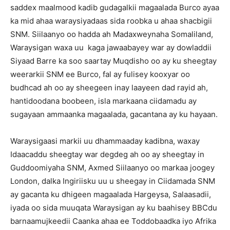
saddex maalmood kadib gudagalkii magaalada Burco ayaa
ka mid ahaa waraysiyadaas sida roobka u ahaa shacbigii
SNM. Siilaanyo oo hadda ah Madaxweynaha Somaliland,
Waraysigan waxa uu kaga jawaabayey war ay dowladdii
Siyaad Barre ka soo saartay Muqdisho oo ay ku sheegtay
weerarkii SNM ee Burco, fal ay fulisey kooxyar oo
budhcad ah oo ay sheegeen inay laayeen dad rayid ah,
hantidoodana boobeen, isla markaana ciidamadu ay
sugayaan ammaanka magaalada, gacantana ay ku hayaan.
Waraysigaasi markii uu dhammaaday kadibna, waxay
Idaacaddu sheegtay war degdeg ah oo ay sheegtay in
Guddoomiyaha SNM, Axmed Siilaanyo oo markaa joogey
London, dalka Ingiriisku uu u sheegay in Ciidamada SNM
ay gacanta ku dhigeen magaalada Hargeysa, Salaasadii,
iyada oo sida muuqata Waraysigan ay ku baahisey BBCdu
barnaamujkeedii Caanka ahaa ee Toddobaadka iyo Afrika