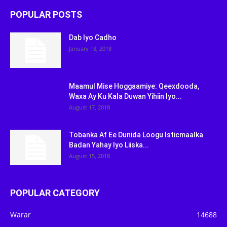
POPULAR POSTS
Dab Iyo Cadho
January 18, 2018
Maamul Mise Hoggaamiye: Qeexdooda,
Waxa Ay Ku Kala Duwan Yihiin Iyo...
August 17, 2018
Tobanka Af Ee Dunida Loogu Isticmaalka
Badan Yahay Iyo Liiska...
August 15, 2018
POPULAR CATEGORY
Warar
14688