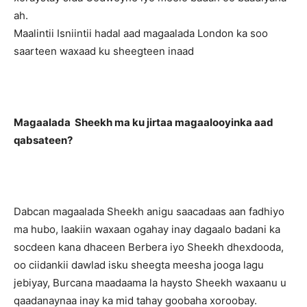
ah.
Maalintii Isniintii hadal aad magaalada London ka soo
saarteen waxaad ku sheegteen inaad
Magaalada Sheekh ma ku jirtaa magaalooyinka aad
qabsateen?
Dabcan magaalada Sheekh anigu saacadaas aan fadhiyo
ma hubo, laakiin waxaan ogahay inay dagaalo badani ka
socdeen kana dhaceen Berbera iyo Sheekh dhexdooda,
oo ciidankii dawlad isku sheegta meesha jooga lagu
jebiyay, Burcana maadaama la haysto Sheekh waxaanu u
qaadanaynaa inay ka mid tahay goobaha xoroobay.