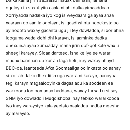
Dalka kama jirin saxaafad madax bannaan, lamana
ogolayn in suxufiyiin caalami ahi dalka yimaaddaan.
Xorriyadda hadalka iyo xog is weydaarsiga ayaa ahaa
xaaraan oo aan la ogolayn, is-gaadhsiintu noockasta oo
ay noqoto waxay gacanta ugu jirtey dowladda, si xor ahna
looguma wada xidhiidhi karayn, is-aaminka dadka
dhexdiisa ayaa xumaaday, mana jirin qof-qof kale wax u
sheegi karayey. Sidaa darteed, isha keliya ee warar
madax bannaan oo xor ah laga heli jirey waxay ahayd
BBC-da, laanteeda Afka Soomaaliga oo inkasta oo aanay
si xor ah dalka dhexdiisa uga warrami karayn, aanayna
tegi karayn magaalooyinka dagaaladu ka socdeen ee
warkooda loo oomanaa haddana, waxay fursad u siisay
SNM iyo dowladdii Muqdishoba inay tebiso wararkooda
iyo inay waraysiyo kala yeelato xaaladdu hadba meesha
ay marayso.