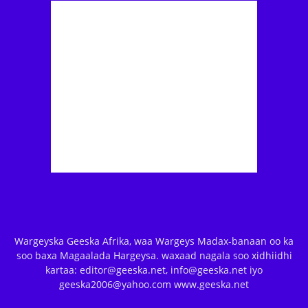
Wargeyska Geeska Afrika, waa Wargeys Madax-banaan oo ka
soo baxa Magaalada Hargeysa. waxaad nagala soo xidhiidhi
kartaa: editor@geeska.net, info@geeska.net iyo
geeska2006@yahoo.com www.geeska.net