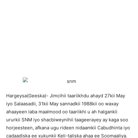
Hargeysa(Geeska)- Jimcihii taariikhdu ahayd 27kii May
iyo Salaasadii, 31kii May sannadkii 1988kii oo waxay
ahaayeen laba maalmood oo taariikhi u ah halgankii
ururkii SNM iyo shacbiweynihii taageerayey ay kaga soo
horjeesteen, afkana ugu rideen nidaamkii Cabudhinta iyo
cadaadiska ee xukunkii Keli-taliska ahaa ee Soomaaliya.