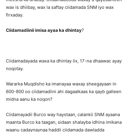
wax is dhiibay, wax la saftay ciidamada SNM iyo wax
firxaday.
Ciidamadiinii imisa ayaa ka dhintay
?
Ciidamadayada waxa ka dhintay lix, 17-na dhaawac ayay
noqotay.
Wararka Muqdisho ka imanayaa waxay sheegayaan in
600-800 oo ciidamadiini ahi dagaalkaas ka qayb galleen
midna aanu ka noqon?
Ciidamayadii Burco way haystaan, calankii SNM ayaana
maanta Burco ka taagan, sidaan shalayba idhina imikana
waanu cadaynaynaa haddii ciidamada dawladda