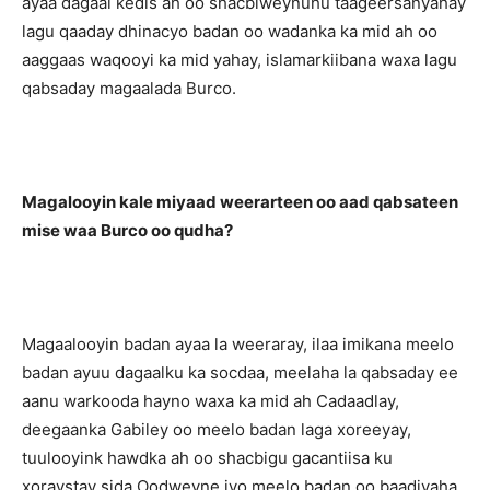
ayaa dagaal kedis ah oo shacbiweynuhu taageersanyahay
lagu qaaday dhinacyo badan oo wadanka ka mid ah oo
aaggaas waqooyi ka mid yahay, islamarkiibana waxa lagu
qabsaday magaalada Burco.
Magalooyin kale miyaad weerarteen oo aad qabsateen
mise waa Burco oo qudha?
Magaalooyin badan ayaa la weeraray, ilaa imikana meelo
badan ayuu dagaalku ka socdaa, meelaha la qabsaday ee
aanu warkooda hayno waxa ka mid ah Cadaadlay,
deegaanka Gabiley oo meelo badan laga xoreeyay,
tuulooyink hawdka ah oo shacbigu gacantiisa ku
xoraystay sida Oodweyne iyo meelo badan oo baadiyaha