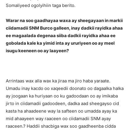
Somaliyeed ogolyihiin taga berito.
Warar na soo gaadhayaa waxa ay sheegayaan in markii
ciidamadii SNM Burco galleen, inay dadkii rayidka ahaa
ee magaalada degenaa siiba dadkii rayidka ahaa ee
gobolada kale ka yimid inta ay ururiyeen oo ay meel
isugu keeneen oo ay laayeen?
Arrintaas wax alla wax ka jiraa ma jiro haba yaraate.
Umadu inay kacdo oo xaqeedii doonato oo dagaalka halka
ay joogaan ka huriyaan oo ku gadoodaan oo ay imikaba
jirto in ciidamadii gadoodeen, dadka aad sheegayso cid
kasta ha ahaadeene way la safteen oo umadda ayay ka
mid ahaayeen way raaceen oo ciidamadii SNM ayay
raaceen.? Haddii shacbiga wax soo gaadheenba cidda