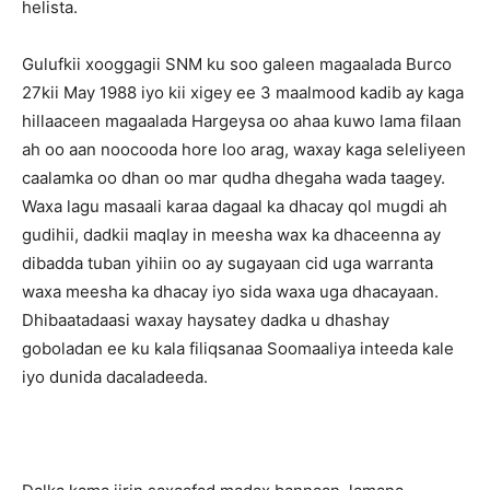
helista.
Gulufkii xooggagii SNM ku soo galeen magaalada Burco
27kii May 1988 iyo kii xigey ee 3 maalmood kadib ay kaga
hillaaceen magaalada Hargeysa oo ahaa kuwo lama filaan
ah oo aan noocooda hore loo arag, waxay kaga seleliyeen
caalamka oo dhan oo mar qudha dhegaha wada taagey.
Waxa lagu masaali karaa dagaal ka dhacay qol mugdi ah
gudihii, dadkii maqlay in meesha wax ka dhaceenna ay
dibadda tuban yihiin oo ay sugayaan cid uga warranta
waxa meesha ka dhacay iyo sida waxa uga dhacayaan.
Dhibaatadaasi waxay haysatey dadka u dhashay
goboladan ee ku kala filiqsanaa Soomaaliya inteeda kale
iyo dunida dacaladeeda.