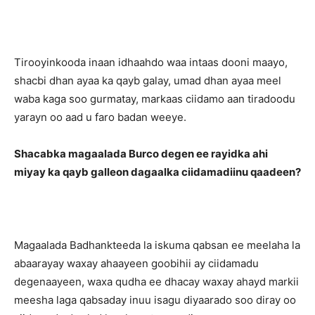
Tirooyinkooda inaan idhaahdo waa intaas dooni maayo,
shacbi dhan ayaa ka qayb galay, umad dhan ayaa meel
waba kaga soo gurmatay, markaas ciidamo aan tiradoodu
yarayn oo aad u faro badan weeye.
Shacabka magaalada Burco degen ee rayidka ahi
miyay ka qayb galleon dagaalka ciidamadiinu qaadeen?
Magaalada Badhankteeda la iskuma qabsan ee meelaha la
abaarayay waxay ahaayeen goobihii ay ciidamadu
degenaayeen, waxa qudha ee dhacay waxay ahayd markii
meesha laga qabsaday inuu isagu diyaarado soo diray oo