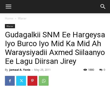
Home
Warar
Warar
Gudagalkii SNM Ee Hargeysa
Iyo Burco Iyo Mid Ka Mid Ah
Waraysiyadii Axmed Siilaanyo
Ee Lagu Diirsan Jirey
By
Jamaal A. Yonis
-
May 28, 2011
1880
0