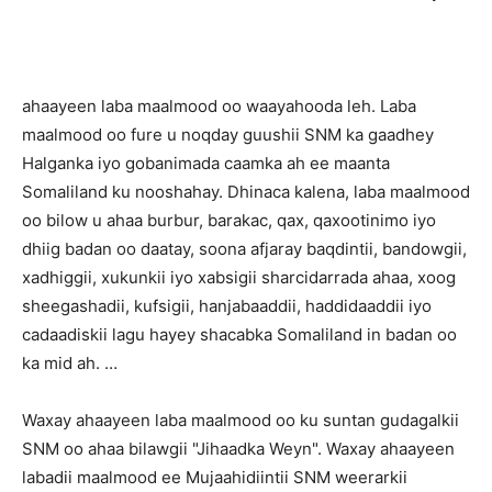
ahaayeen laba maalmood oo waayahooda leh. Laba
maalmood oo fure u noqday guushii SNM ka gaadhey
Halganka iyo gobanimada caamka ah ee maanta
Somaliland ku nooshahay. Dhinaca kalena, laba maalmood
oo bilow u ahaa burbur, barakac, qax, qaxootinimo iyo
dhiig badan oo daatay, soona afjaray baqdintii, bandowgii,
xadhiggii, xukunkii iyo xabsigii sharcidarrada ahaa, xoog
sheegashadii, kufsigii, hanjabaaddii, haddidaaddii iyo
cadaadiskii lagu hayey shacabka Somaliland in badan oo
ka mid ah. …
Waxay ahaayeen laba maalmood oo ku suntan gudagalkii
SNM oo ahaa bilawgii "Jihaadka Weyn". Waxay ahaayeen
labadii maalmood ee Mujaahidiintii SNM weerarkii