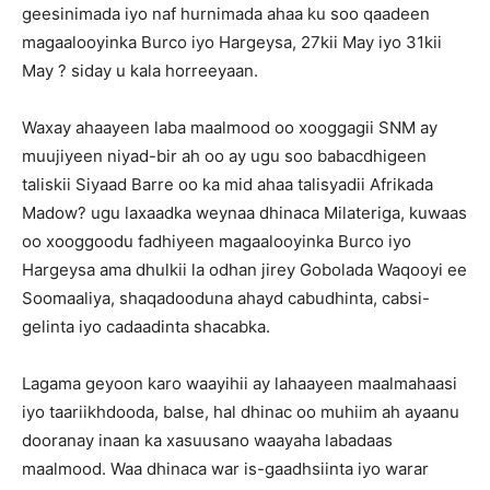
geesinimada iyo naf hurnimada ahaa ku soo qaadeen
magaalooyinka Burco iyo Hargeysa, 27kii May iyo 31kii
May ? siday u kala horreeyaan.
Waxay ahaayeen laba maalmood oo xooggagii SNM ay
muujiyeen niyad-bir ah oo ay ugu soo babacdhigeen
taliskii Siyaad Barre oo ka mid ahaa talisyadii Afrikada
Madow? ugu laxaadka weynaa dhinaca Milateriga, kuwaas
oo xooggoodu fadhiyeen magaalooyinka Burco iyo
Hargeysa ama dhulkii la odhan jirey Gobolada Waqooyi ee
Soomaaliya, shaqadooduna ahayd cabudhinta, cabsi-
gelinta iyo cadaadinta shacabka.
Lagama geyoon karo waayihii ay lahaayeen maalmahaasi
iyo taariikhdooda, balse, hal dhinac oo muhiim ah ayaanu
dooranay inaan ka xasuusano waayaha labadaas
maalmood. Waa dhinaca war is-gaadhsiinta iyo warar