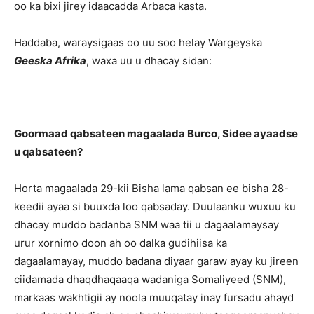
oo ka bixi jirey idaacadda Arbaca kasta.
Haddaba, waraysigaas oo uu soo helay Wargeyska
Geeska Afrika
, waxa uu u dhacay sidan:
Goormaad qabsateen magaalada Burco, Sidee ayaadse
u qabsateen?
Horta magaalada 29-kii Bisha lama qabsan ee bisha 28-
keedii ayaa si buuxda loo qabsaday. Duulaanku wuxuu ku
dhacay muddo badanba SNM waa tii u dagaalamaysay
urur xornimo doon ah oo dalka gudihiisa ka
dagaalamayay, muddo badana diyaar garaw ayay ku jireen
ciidamada dhaqdhaqaaqa wadaniga Somaliyeed (SNM),
markaas wakhtigii ay noola muuqatay inay fursadu ahayd