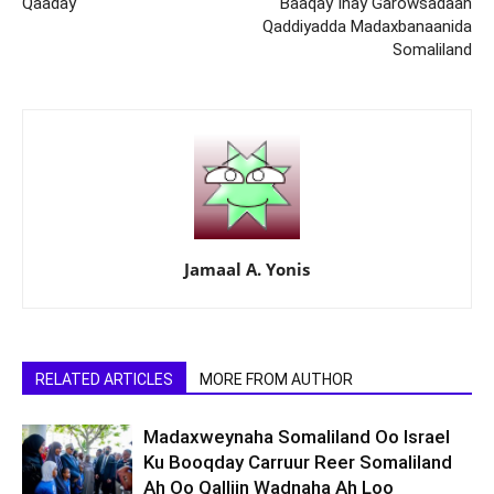
Qaaday
Baaqay Inay Garowsadaan
Qaddiyadda Madaxbanaanida
Somaliland
Jamaal A. Yonis
RELATED ARTICLES
MORE FROM AUTHOR
Madaxweynaha Somaliland Oo Israel
Ku Booqday Carruur Reer Somaliland
Ah Oo Qalliin Wadnaha Ah Loo