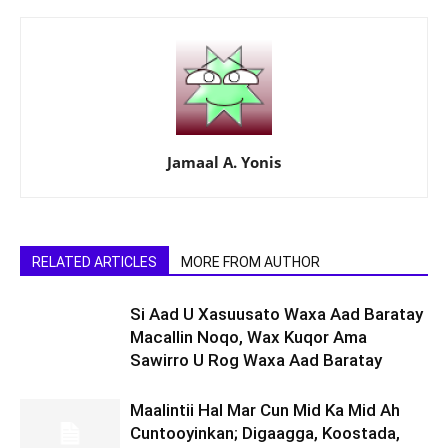
Jamaal A. Yonis
RELATED ARTICLES
MORE FROM AUTHOR
Si Aad U Xasuusato Waxa Aad Baratay
Macallin Noqo, Wax Kuqor Ama
Sawirro U Rog Waxa Aad Baratay
Maalintii Hal Mar Cun Mid Ka Mid Ah
Cuntooyinkan; Digaagga, Koostada,