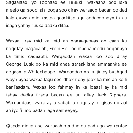
Sagaalaad iyo Tobnaad ee 1888kii, waxaana booliiska
meelo qarsoodi ah looga soo diray waraaqo badan oo dad
kala duwan mid kastaa gaarkiisa ugu andacoonayo in uu
isaga yahay ruuxa dadka dilaa.
Waxaa jiray mid ka mid ah waraaqahaas oo caan ku
noqotay magaca ah, From Hell oo macnaheedu noqonayo
ka timid cadaabtii. Warqaddan waxaa loo soo diray
George Lusk oo ka mid ahaa saraakiisha ammaanka ee
degaanka Whitechappel. Warqaddan oo ku jirtay bushqad
weyn ayaa waxaa lagu soo dhex riday jeex ka mid ah kelli
bani’aadam. Waxaa loo fahmay in kellidaasi ay ka mid
tahay dadka tirada badan ee uu dilay Jack Rippers.
Warqaddaasi waxa ay u sabab u noqotay in qisas qoraal
ah iyo filimo badan laga sameeyey.
Qisada ninkan oo warbaahinta dunidu aad uga warrantay