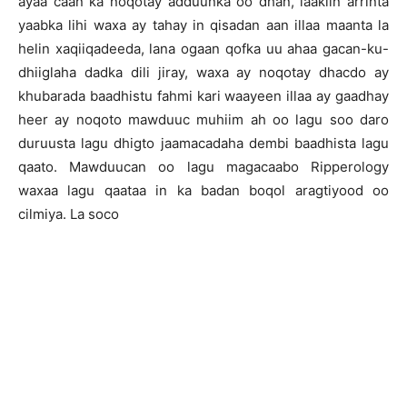
ayaa caan ka noqotay adduunka oo dhan, laakiin arrinta
yaabka lihi waxa ay tahay in qisadan aan illaa maanta la
helin xaqiiqadeeda, lana ogaan qofka uu ahaa gacan-ku-
dhiiglaha dadka dili jiray, waxa ay noqotay dhacdo ay
khubarada baadhistu fahmi kari waayeen illaa ay gaadhay
heer ay noqoto mawduuc muhiim ah oo lagu soo daro
duruusta lagu dhigto jaamacadaha dembi baadhista lagu
qaato. Mawduucan oo lagu magacaabo Ripperology
waxaa lagu qaataa in ka badan boqol aragtiyood oo
cilmiya. La soco