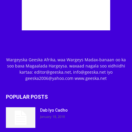
Wargeyska Geeska Afrika, waa Wargeys Madax-banaan oo ka
soo baxa Magaalada Hargeysa. waxaad nagala soo xidhiidhi
kartaa: editor@geeska.net, info@geeska.net iyo
geeska2006@yahoo.com www.geeska.net
POPULAR POSTS
Dab Iyo Cadho
January 18, 2018