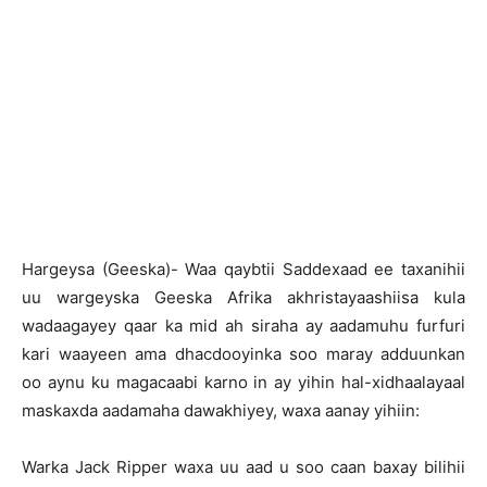
Hargeysa (Geeska)- Waa qaybtii Saddexaad ee taxanihii
uu wargeyska Geeska Afrika akhristayaashiisa kula
wadaagayey qaar ka mid ah siraha ay aadamuhu furfuri
kari waayeen ama dhacdooyinka soo maray adduunkan
oo aynu ku magacaabi karno in ay yihin hal-xidhaalayaal
maskaxda aadamaha dawakhiyey, waxa aanay yihiin:
Warka Jack Ripper waxa uu aad u soo caan baxay bilihii