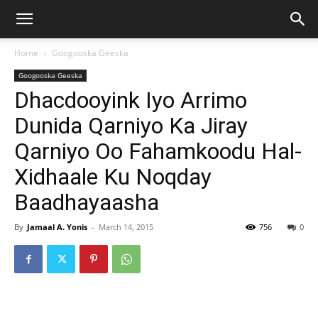
Home
Googooska Geeska
Googooska Geeska
Dhacdooyink Iyo Arrimo
Dunida Qarniyo Ka Jiray
Qarniyo Oo Fahamkoodu Hal-
Xidhaale Ku Noqday
Baadhayaasha
By
Jamaal A. Yonis
-
March 14, 2015
756
0