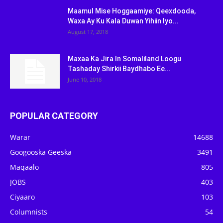
Maamul Mise Hoggaamiye: Qeexdooda,
Waxa Ay Ku Kala Duwan Yihiin Iyo...
August 17, 2018
Maxaa Ka Jira In Somaliland Loogu
Tashaday Shirkii Baydhabo Ee...
June 10, 2018
POPULAR CATEGORY
Warar
14688
Googooska Geeska
3491
Maqaalo
805
JOBS
403
Ciyaaro
103
Columnists
54