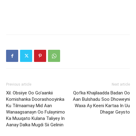
Previous article
Next article
Xil. Obsiiye Oo Go’aankii
Qofka Khajilaadda Badan Oo
Komishanka Doorashooyinka
Aan Bulshadu Soo Dhoweyni
Ku Tilmaamay Mid Aan
Waxa Ay Keeni Kartaa In Uu
Wanaagsanayn Oo Fulaynimo
Dhagar Geysto
Ka Muuqato Kulana Taliyey In
Aanay Dalka Mugdi Sii Gelinin