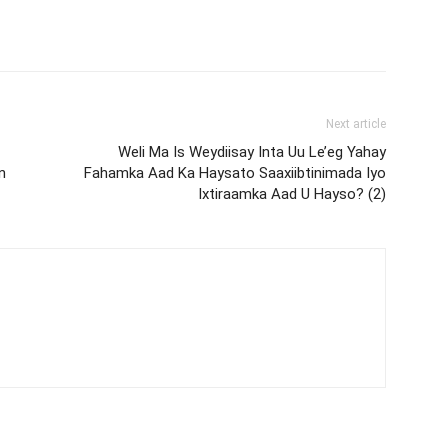
Next article
Weli Ma Is Weydiisay Inta Uu Le’eg Yahay
n
Fahamka Aad Ka Haysato Saaxiibtinimada Iyo
Ixtiraamka Aad U Hayso? (2)