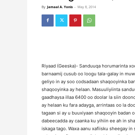
By
Jamaal A. Yonis
-
May 8, 2014
Riyaad (Geeska)- Sanduuqa horumarinta xoo
barnaamij cusub oo loogu tala-galay in muwa
geliyo in ay soo codsadaan shaqooyinka bann
shaqooyinka ay helaan. Masuuliyiinta sand
gaadhaysa illaa 6400 oo doolar la siin do
ay helaan ku fara adayga, arrintaas oo la do
tagaan si ay u buuxiyaan shaqooyin badan oo 
dabeecadda ay caanka ku yihiin ee ah in s
iskaga tago. Waxa aanu xafiisku sheegay in 