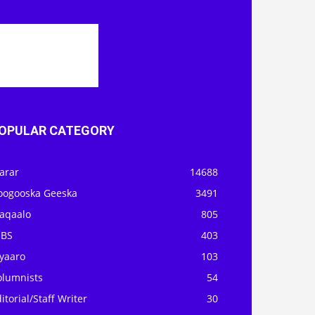
OPULAR CATEGORY
arar
14688
oogooska Geeska
3491
aqaalo
805
OBS
403
iyaaro
103
olumnists
54
itorial/Staff Writer
30