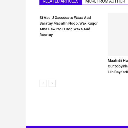
RELATED ARTICLES
MORE FROM AUTHOR
Si Aad U Xasuusato Waxa Aad
Baratay Macallin Noqo, Wax Kuqor
Ama Sawirro U Rog Waxa Aad
Baratay
Maalintii H
Cuntooyink
Liin Baydari