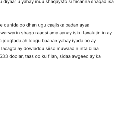
 diyaar u yahay inuu shaqaysto si fiicanna shaqadiisa
 ee dunida oo dhan ugu caajiska badan ayaa
 warwarin shaqo raadsi ama aanay isku taxalujin in ay
a joogtada ah loogu baahan yahay iyada oo ay
 lacagta ay dowladdu siiso muwaadiniinta bilaa
533 doolar, taas oo ku filan, sidaa awgeed ay ka