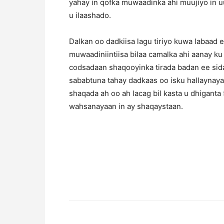
yahay in qofka muwaadinka ahi muujiyo in uu
u ilaashado.
Dalkan oo dadkiisa lagu tiriyo kuwa labaad
muwaadiniintiisa bilaa camalka ahi aanay ku
codsadaan shaqooyinka tirada badan ee sid
sababtuna tahay dadkaas oo isku hallaynaya
shaqada ah oo ah lacag bil kasta u dhiganta 
wahsanayaan in ay shaqaystaan.