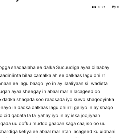
1023
0
Newspaper
gga shaqaalaha ee dalka Sucuudiga ayaa bilaabay
adiniinta bilaa camalka ah ee dalkaas lagu dhiirri
aan ee lagu baaqo iyo in ay ilaaliyaan sii wadista
uuqan ayaa sheegay in abaal marin lacageed oo
ono dadka shaqada soo raadsada iyo kuwo shaqooyinka
onayo in dadka dalkaas lagu dhiirri geliyo in ay shaqo
cid qabata la la’ yahay iyo in ay iska joojiyaan
haqada uu qofku muddo gaaban kaga caajiso oo uu
shardiga keliya ee abaal marintan lacageed ku xidhani