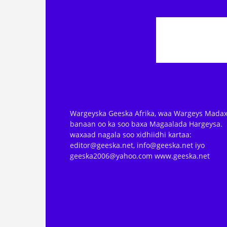
Wargeyska Geeska Afrika, waa Wargeys Madax
banaan oo ka soo baxa Magaalada Hargeysa.
waxaad nagala soo xidhiidhi kartaa:
editor@geeska.net, info@geeska.net iyo
geeska2006@yahoo.com www.geeska.net