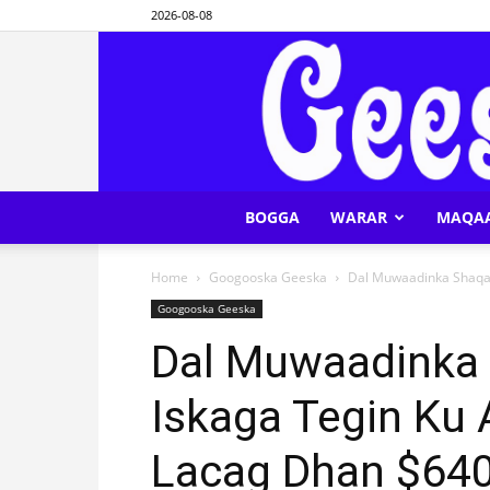
2026-08-08
BOGGA
WARAR
MAQA
Home
Googooska Geeska
Dal Muwaadinka Shaqad
Googooska Geeska
Dal Muwaadinka 
Iskaga Tegin Ku 
Lacag Dhan $640