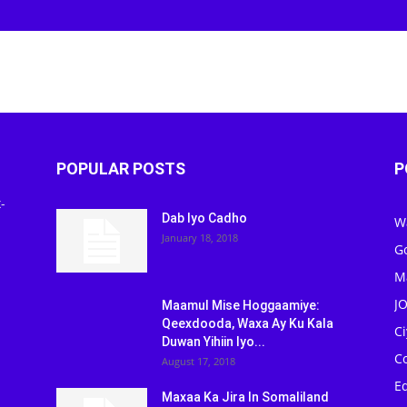
POPULAR POSTS
P
-
Dab Iyo Cadho
W
January 18, 2018
G
M
J
Maamul Mise Hoggaamiye:
Qeexdooda, Waxa Ay Ku Kala
C
Duwan Yihiin Iyo...
C
August 17, 2018
Ed
Maxaa Ka Jira In Somaliland