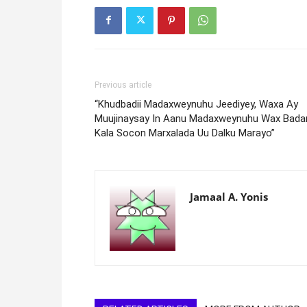
Previous article
“Khudbadii Madaxweynuhu Jeediyey, Waxa Ay
Muujinaysay In Aanu Madaxweynuhu Wax Bada
Kala Socon Marxalada Uu Dalku Marayo”
Jamaal A. Yonis