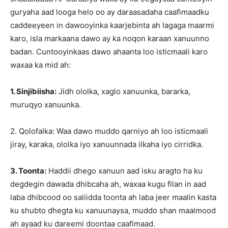
guryaha aad looga helo oo ay daraasadaha caafimaadku
caddeeyeen in dawooyinka kaarjebinta ah lagaga maarmi
karo, isla markaana dawo ay ka noqon karaan xanuunno
badan. Cuntooyinkaas dawo ahaanta loo isticmaali karo
waxaa ka mid ah:
1. Sinjibiisha:
Jidh ololka, xaglo xanuunka, bararka,
muruqyo xanuunka.
2. Qolofalka: Waa dawo muddo qarniyo ah loo isticmaali
jiray, karaka, ololka iyo xanuunnada ilkaha iyo cirridka.
3. Toonta:
Haddii dhego xanuun aad isku aragto ha ku
degdegin dawada dhibcaha ah, waxaa kugu filan in aad
laba dhibcood oo saliidda toonta ah laba jeer maalin kasta
ku shubto dhegta ku xanuunaysa, muddo shan maalmood
ah ayaad ku dareemi doontaa caafimaad.