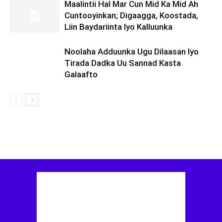
Maalintii Hal Mar Cun Mid Ka Mid Ah
Cuntooyinkan; Digaagga, Koostada,
Liin Baydariinta Iyo Kalluunka
Noolaha Adduunka Ugu Dilaasan Iyo
Tirada Dadka Uu Sannad Kasta
Galaafto