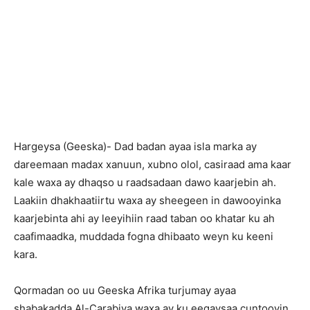
Hargeysa (Geeska)- Dad badan ayaa isla marka ay
dareemaan madax xanuun, xubno olol, casiraad ama kaar
kale waxa ay dhaqso u raadsadaan dawo kaarjebin ah.
Laakiin dhakhaatiirtu waxa ay sheegeen in dawooyinka
kaarjebinta ahi ay leeyihiin raad taban oo khatar ku ah
caafimaadka, muddada fogna dhibaato weyn ku keeni
kara.
Qormadan oo uu Geeska Afrika turjumay ayaa
shabakadda Al-Carabiya waxa ay ku eegaysaa cuntooyin