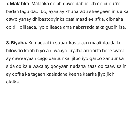
7. Malabka:
Malabka oo ah dawo dabiici ah oo cudurro
badan lagu dabiibo, ayaa ay khubaradu sheegeen in uu ka
dawo yahay dhibaatooyinka caafimaad ee afka, dibnaha
oo dil-dillaaca, iyo dillaaca ama nabarrada afka gudihiisa.
8. Biyaha
: Ku dadaal in subax kasta aan maalintaada ku
bilowdo koob biyo ah, waayo biyaha arroorta hore waxa
ay daweeyaan cago xanuunka, jilbo iyo garbo xanuunka,
sida oo kale waxa ay qooyaan nudaha, taas oo caawisa in
ay qofka ka tagaan xaaladaha keena kaarka jiyo jidh
ololka.