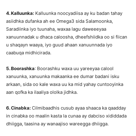
4. Kalluunka:
Kalluunka noocyadiisa ay ku badan tahay
asiidhka dufanka ah ee Omega3 sida Salamoonka,
Saradiinka iyo tuunaha, waxaa lagu daweeeyaa
xanuunnadak u dhaca caloosha, dheefshiidka oo si fiican
u shaqayn waaya, iyo guud ahaan xanuunnada iyo
caabuqa midhicirada.
5. Boorashka
: Boorashku waxa uu yareeyaa calool
xanuunka, xanuunka makaanka ee dumar badani isku
arkaan, sida oo kale waxa uu ka mid yahay cuntooyinka
aan qofka ka ilaaliya ololka jidhka.
6. Cinabka:
Cilmibaadhis cusub ayaa shaaca ka qaadday
in cinabka oo maalin kasta la cunaa ay dabciso xididdada
dhiigga, taasina ay wanaajiso wareegga dhiigga.