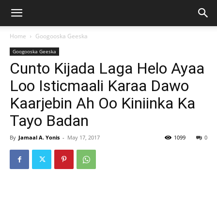
Home
Googooska Geeska
Googooska Geeska
Cunto Kijada Laga Helo Ayaa
Loo Isticmaali Karaa Dawo
Kaarjebin Ah Oo Kiniinka Ka
Tayo Badan
By
Jamaal A. Yonis
-
May 17, 2017
1099
0