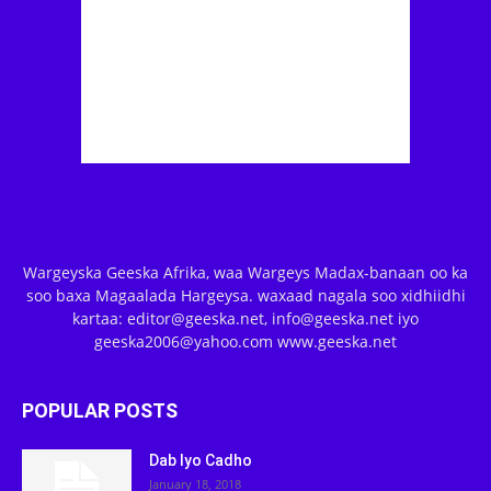
Wargeyska Geeska Afrika, waa Wargeys Madax-banaan oo ka
soo baxa Magaalada Hargeysa. waxaad nagala soo xidhiidhi
kartaa: editor@geeska.net, info@geeska.net iyo
geeska2006@yahoo.com www.geeska.net
POPULAR POSTS
Dab Iyo Cadho
January 18, 2018