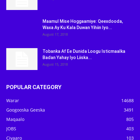
Maamul Mise Hoggaamiye: Qeexdooda,
Waxa Ay Ku Kala Duwan Yihiin Iyo...
August 17, 2018
Tobanka Af Ee Dunida Loogu Isticmaalka
Badan Yahay Iyo Liiska...
August 15, 2018
POPULAR CATEGORY
Warar
14688
Googooska Geeska
3491
Maqaalo
805
JOBS
403
Ciyaaro
103