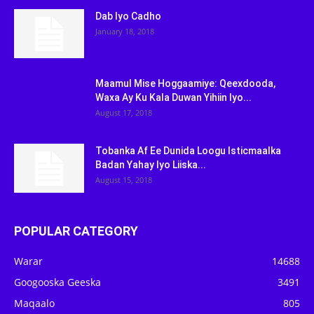
Dab Iyo Cadho
January 18, 2018
Maamul Mise Hoggaamiye: Qeexdooda,
Waxa Ay Ku Kala Duwan Yihiin Iyo...
August 17, 2018
Tobanka Af Ee Dunida Loogu Isticmaalka
Badan Yahay Iyo Liiska...
August 15, 2018
POPULAR CATEGORY
Warar
14688
Googooska Geeska
3491
Maqaalo
805