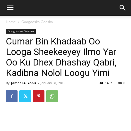
Home
Googooska Geeska
Googooska Geeska
Cumar Bin Khadaab Oo
Looga Sheekeeyey Ilmo Yar
Oo Ku Dhex Dhashay Qabri,
Kadibna Nolol Loogu Yimi
By
Jamaal A. Yonis
-
January 31, 2015
1482
0