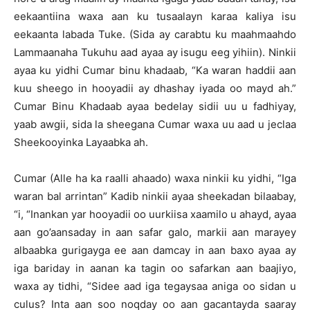
eekaantiina waxa aan ku tusaalayn karaa kaliya isu
eekaanta labada Tuke. (Sida ay carabtu ku maahmaahdo
Lammaanaha Tukuhu aad ayaa ay isugu eeg yihiin). Ninkii
ayaa ku yidhi Cumar binu khadaab, “Ka waran haddii aan
kuu sheego in hooyadii ay dhashay iyada oo mayd ah.”
Cumar Binu Khadaab ayaa bedelay sidii uu u fadhiyay,
yaab awgii, sida la sheegana Cumar waxa uu aad u jeclaa
Sheekooyinka Layaabka ah.
Cumar (Alle ha ka raalli ahaado) waxa ninkii ku yidhi, “Iga
waran bal arrintan” Kadib ninkii ayaa sheekadan bilaabay,
“i, “Inankan yar hooyadii oo uurkiisa xaamilo u ahayd, ayaa
aan go’aansaday in aan safar galo, markii aan marayey
albaabka gurigayga ee aan damcay in aan baxo ayaa ay
iga bariday in aanan ka tagin oo safarkan aan baajiyo,
waxa ay tidhi, “Sidee aad iga tegaysaa aniga oo sidan u
culus? Inta aan soo noqday oo aan gacantayda saaray