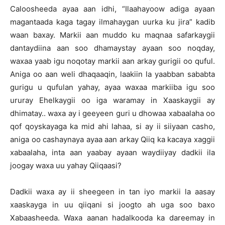
Caloosheeda ayaa aan idhi, “Ilaahayoow adiga ayaan
magantaada kaga tagay ilmahaygan uurka ku jira” kadib
waan baxay. Markii aan muddo ku maqnaa safarkaygii
dantaydiina aan soo dhamaystay ayaan soo noqday,
waxaa yaab igu noqotay markii aan arkay gurigii oo quful.
Aniga oo aan weli dhaqaaqin, laakiin la yaabban sababta
gurigu u qufulan yahay, ayaa waxaa markiiba igu soo
ururay Ehelkaygii oo iga waramay in Xaaskaygii ay
dhimatay.. waxa ay i geeyeen guri u dhowaa xabaalaha oo
qof qoyskayaga ka mid ahi lahaa, si ay ii siiyaan casho,
aniga oo cashaynaya ayaa aan arkay Qiiq ka kacaya xaggii
xabaalaha, inta aan yaabay ayaan waydiiyay dadkii ila
joogay waxa uu yahay Qiiqaasi?
Dadkii waxa ay ii sheegeen in tan iyo markii la aasay
xaaskayga in uu qiiqani si joogto ah uga soo baxo
Xabaasheeda. Waxa aanan hadalkooda ka dareemay in