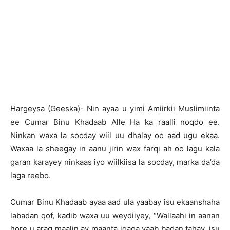
Hargeysa (Geeska)- Nin ayaa u yimi Amiirkii Muslimiinta
ee Cumar Binu Khadaab Alle Ha ka raalli noqdo ee.
Ninkan waxa la socday wiil uu dhalay oo aad ugu ekaa.
Waxaa la sheegay in aanu jirin wax farqi ah oo lagu kala
garan karayey ninkaas iyo wiilkiisa la socday, marka da’da
laga reebo.
Cumar Binu Khadaab ayaa aad ula yaabay isu ekaanshaha
labadan qof, kadib waxa uu weydiiyey, “Wallaahi in aanan
hore u arag maalin ay maanta igaga yaab badan tahay, isu