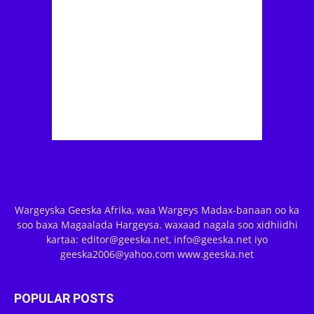
Wargeyska Geeska Afrika, waa Wargeys Madax-banaan oo ka
soo baxa Magaalada Hargeysa. waxaad nagala soo xidhiidhi
kartaa: editor@geeska.net, info@geeska.net iyo
geeska2006@yahoo.com www.geeska.net
POPULAR POSTS