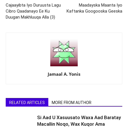
Cajaayibta Iyo Duruusta Lagu
Maadayska Maanta Iyo
Cibro Qaadanayo Ee Ku
Kaftanka Googooska Geeska
Duugan Makhluuqa Alla (3)
Jamaal A. Yonis
RELATED ARTICLES
MORE FROM AUTHOR
Si Aad U Xasuusato Waxa Aad Baratay
Macallin Noqo, Wax Kuqor Ama