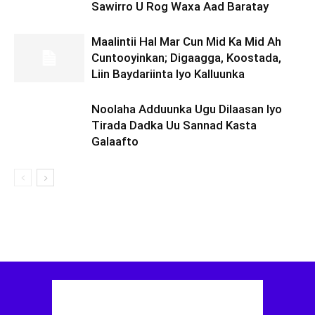
Sawirro U Rog Waxa Aad Baratay
Maalintii Hal Mar Cun Mid Ka Mid Ah
Cuntooyinkan; Digaagga, Koostada,
Liin Baydariinta Iyo Kalluunka
Noolaha Adduunka Ugu Dilaasan Iyo
Tirada Dadka Uu Sannad Kasta
Galaafto