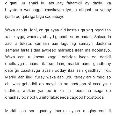
qiiqani uu shaki ku abuuray fahamkii ay dadku ka
haysteen wanaagga xaaskayga iyo in qiiqani uu yahay
iyadii oo qabriga lagu cadaabayo.
Waxa aan ku idhi, aniga ayaa cid kasta uga xog ogaalsan
xaaskayga, waxa ay ahayd gabadh soon badan, Salaadda
aad u tukata, xumaan aan lagu ag samayn dadkana
samaha farta sidaa awgeed marnaba Ilaah ma hoojinayo.
Waxa aan u kacay xaggii qabriga iyaga oo dadkii
ehelkayga ahaana ila socdaan, markii aanu gaadhnay
qabrigii xaaskayga ayaan qoday ilaa aan gaadhay iilkii.
Markii aan iilkii furay waxa aan ugu tegey arrin mucjiso
ah; waa gabadhii oo mayd ah oo haddana si caadiya u
fadhida, wiilkan yar ee imika ila socdaana isaga oo
dhashay oo nool uu jiifo labadeeda cagood hoostooda.
Markii aan soo qaaday Inanka ayaan maqlay cod ii