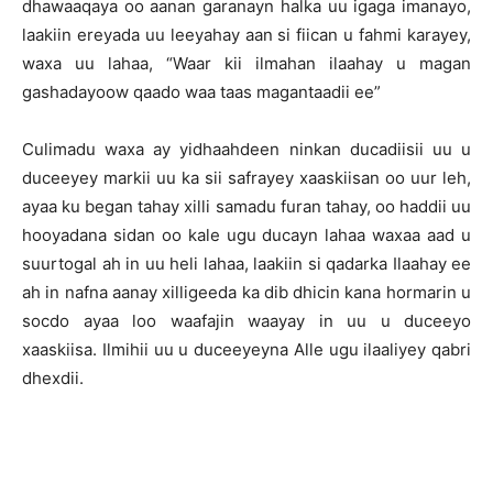
dhawaaqaya oo aanan garanayn halka uu igaga imanayo,
laakiin ereyada uu leeyahay aan si fiican u fahmi karayey,
waxa uu lahaa, “Waar kii ilmahan ilaahay u magan
gashadayoow qaado waa taas magantaadii ee”
Culimadu waxa ay yidhaahdeen ninkan ducadiisii uu u
duceeyey markii uu ka sii safrayey xaaskiisan oo uur leh,
ayaa ku began tahay xilli samadu furan tahay, oo haddii uu
hooyadana sidan oo kale ugu ducayn lahaa waxaa aad u
suurtogal ah in uu heli lahaa, laakiin si qadarka Ilaahay ee
ah in nafna aanay xilligeeda ka dib dhicin kana hormarin u
socdo ayaa loo waafajin waayay in uu u duceeyo
xaaskiisa. Ilmihii uu u duceeyeyna Alle ugu ilaaliyey qabri
dhexdii.