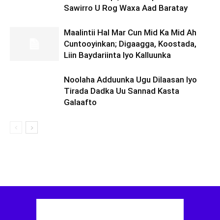
Sawirro U Rog Waxa Aad Baratay
Maalintii Hal Mar Cun Mid Ka Mid Ah
Cuntooyinkan; Digaagga, Koostada,
Liin Baydariinta Iyo Kalluunka
Noolaha Adduunka Ugu Dilaasan Iyo
Tirada Dadka Uu Sannad Kasta
Galaafto