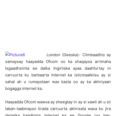
London (Geeska)- Cilmbaadhis ay
samaysay haayadda Ofcom oo ka shaqaysa arrimaha
Isgaadhsiinta ee dalka Ingiriiska ayaa daahfurtay in
carruurta ku barbaarta Internet ka isticmaalkiisu ay si
sahal ah u rumaystaan wax kasta oo ay ka akhriyaan
bogagga internet ka.
Haayadda Ofcom wawxa ay sheegtay in ay si xawli ah u sii
laban-laabmayso tirada carruurta akhrisata waxa ku jira
degelka baadhista internet ka ee Google iyo bar-