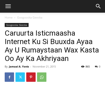
Home
Googooska Geeska
Googooska Geeska
Caruurta Isticmaasha
Internet Ku Si Buuxda Ayaa
Ay U Rumaystaan Wax Kasta
Oo Ay Ka Akhriyaan
By
Jamaal A. Yonis
-
November 21, 2015
865
0