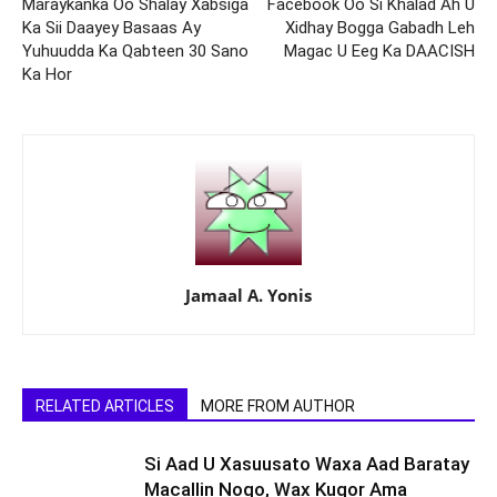
Maraykanka Oo Shalay Xabsiga
Facebook Oo Si Khalad Ah U
Ka Sii Daayey Basaas Ay
Xidhay Bogga Gabadh Leh
Yuhuudda Ka Qabteen 30 Sano
Magac U Eeg Ka DAACISH
Ka Hor
Jamaal A. Yonis
RELATED ARTICLES
MORE FROM AUTHOR
Si Aad U Xasuusato Waxa Aad Baratay
Macallin Noqo, Wax Kuqor Ama