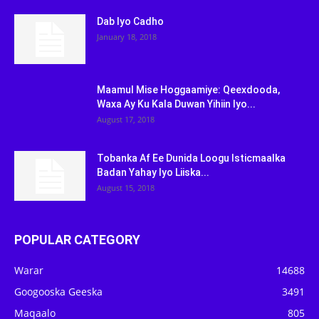
Dab Iyo Cadho
January 18, 2018
Maamul Mise Hoggaamiye: Qeexdooda,
Waxa Ay Ku Kala Duwan Yihiin Iyo...
August 17, 2018
Tobanka Af Ee Dunida Loogu Isticmaalka
Badan Yahay Iyo Liiska...
August 15, 2018
POPULAR CATEGORY
Warar
14688
Googooska Geeska
3491
Maqaalo
805