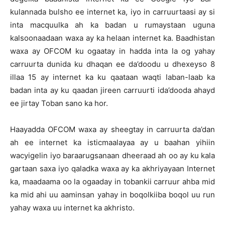
kulannada bulsho ee internet ka, iyo in carruurtaasi ay si
inta macquulka ah ka badan u rumaystaan uguna
kalsoonaadaan waxa ay ka helaan internet ka. Baadhistan
waxa ay OFCOM ku ogaatay in hadda inta la og yahay
carruurta dunida ku dhaqan ee da’doodu u dhexeyso 8
illaa 15 ay internet ka ku qaataan waqti laban-laab ka
badan inta ay ku qaadan jireen carruurti ida’dooda ahayd
ee jirtay Toban sano ka hor.
Haayadda OFCOM waxa ay sheegtay in carruurta da’dan
ah ee internet ka isticmaalayaa ay u baahan yihiin
wacyigelin iyo baraarugsanaan dheeraad ah oo ay ku kala
gartaan saxa iyo qaladka waxa ay ka akhriyayaan Internet
ka, maadaama oo la ogaaday in tobankii carruur ahba mid
ka mid ahi uu aaminsan yahay in boqolkiiba boqol uu run
yahay waxa uu internet ka akhristo.