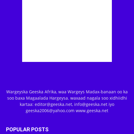
Wargeyska Geeska Afrika, waa Wargeys Madax-banaan oo ka
soo baxa Magaalada Hargeysa. waxaad nagala soo xidhiidhi
kartaa: editor@geeska.net, info@geeska.net iyo
geeska2006@yahoo.com www.geeska.net
POPULAR POSTS