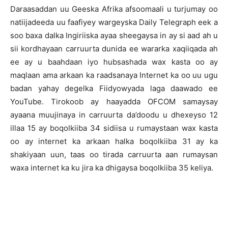
Daraasaddan uu Geeska Afrika afsoomaali u turjumay oo
natiijadeeda uu faafiyey wargeyska Daily Telegraph eek a
soo baxa dalka Ingiriiska ayaa sheegaysa in ay si aad ah u
sii kordhayaan carruurta dunida ee wararka xaqiiqada ah
ee ay u baahdaan iyo hubsashada wax kasta oo ay
maqlaan ama arkaan ka raadsanaya Internet ka oo uu ugu
badan yahay degelka Fiidyowyada laga daawado ee
YouTube. Tirokoob ay haayadda OFCOM samaysay
ayaana muujinaya in carruurta da’doodu u dhexeyso 12
illaa 15 ay boqolkiiba 34 sidiisa u rumaystaan wax kasta
oo ay internet ka arkaan halka boqolkiiba 31 ay ka
shakiyaan uun, taas oo tirada carruurta aan rumaysan
waxa internet ka ku jira ka dhigaysa boqolkiiba 35 keliya.