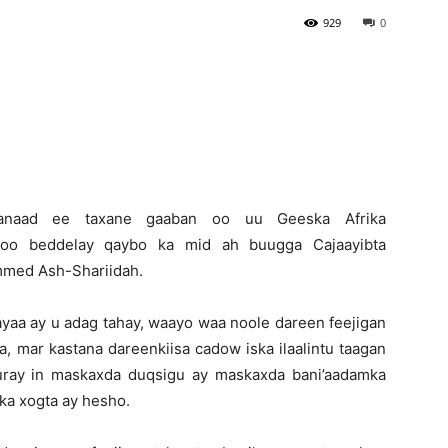
929
0
Newspaper
hanaad ee taxane gaaban oo uu Geeska Afrika
 soo beddelay qaybo ka mid ah buugga Cajaayibta
med Ash-Shariidah.
 ayaa ay u adag tahay, waayo waa noole dareen feejigan
a, mar kastana dareenkiisa cadow iska ilaalintu taagan
furay in maskaxda duqsigu ay maskaxda bani’aadamka
ka xogta ay hesho.