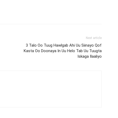
Next article
3 Talo Oo Tuug Hawlgab Ahi Uu Siinayo Qof
Kasta Oo Doonaya In Uu Helo Tab Uu Tuugta
Iskaga Ilaaliyo