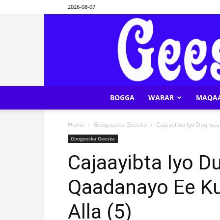
2026-08-07
BOGGA
WARAR
MAQA
Home
Googooska Geeska
Cajaayibta Iyo Duqruu
Googooska Geeska
Cajaayibta Iyo D
Qaadanayo Ee K
Alla (5)