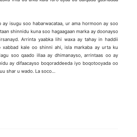
oo ay isugu soo habarwacataa, ur ama hormoon ay soo
artaan shinnidu kuna soo hagaagaan marka ay doonayso
rsanayd. Arrinta yaabka lihi waxa ay tahay in haddii
xabbad kale oo shinni ahi, isla markaba ay urta ku
agu soo qaado illaa ay dhimanayso, arrintaas oo ay
idu ay difaacayso boqoraddeeda iyo boqotooyada oo
 uu shar u wado. La soco…