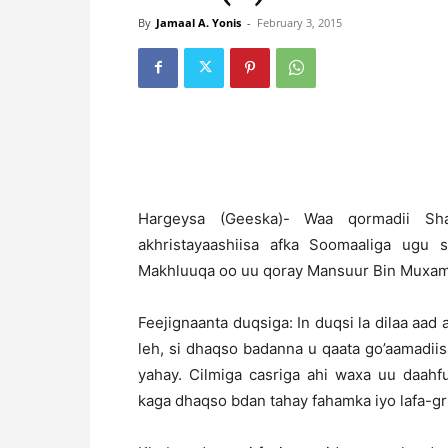
By
Jamaal A. Yonis
-
February 3, 2015
Hargeysa (Geeska)- Waa qormadii S
akhristayaashiisa afka Soomaaliga ugu
Makhluuqa oo uu qoray Mansuur Bin Muxam
Feejignaanta duqsiga: In duqsi la dilaa aad
leh, si dhaqso badanna u qaata go’aamadiis
yahay. Cilmiga casriga ahi waxa uu daah
kaga dhaqso bdan tahay fahamka iyo lafa-gr