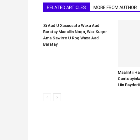
RELATED ARTICLES
MORE FROM AUTHOR
Si Aad U Xasuusato Waxa Aad
Baratay Macallin Noqo, Wax Kuqor
Ama Sawirro U Rog Waxa Aad
Baratay
Maalintii H
Cuntooyink
Liin Baydari