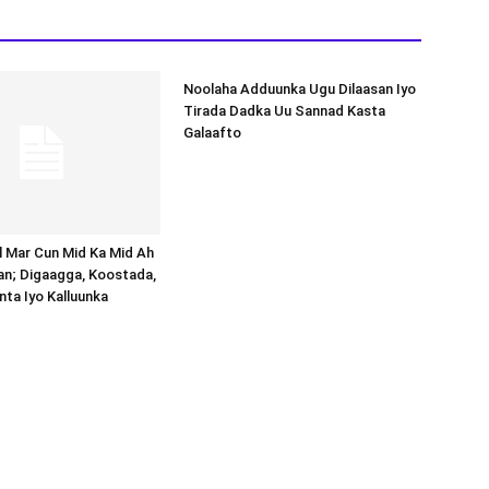
Noolaha Adduunka Ugu Dilaasan Iyo
Tirada Dadka Uu Sannad Kasta
Galaafto
al Mar Cun Mid Ka Mid Ah
an; Digaagga, Koostada,
inta Iyo Kalluunka