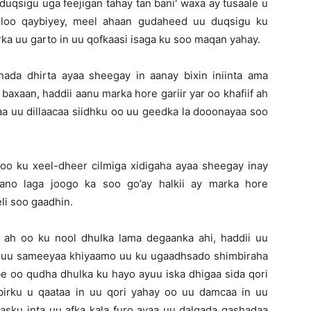
duqsigu uga feejigan tahay tan bani' waxa ay tusaale u
d loo qaybiyey, meel ahaan gudaheed uu duqsigu ku
rka uu garto in uu qofkaasi isaga ku soo maqan yahay.
nada dhirta ayaa sheegay in aanay bixin iniinta ama
 baxaan, haddii aanu marka hore gariir yar oo khafiif ah
a uu dillaacaa siidhku oo uu geedka la dooonayaa soo
 oo ku xeel-dheer cilmiga xidigaha ayaa sheegay inay
ano laga joogo ka soo go’ay halkii ay marka hore
li soo gaadhin.
ah oo ku nool dhulka lama degaanka ahi, haddii uu
 uu sameeyaa khiyaamo uu ku ugaadhsado shimbiraha
mbe oo qudha dhulka ku hayo ayuu iska dhigaa sida qori
birku u qaataa in uu qori yahay oo uu damcaa in uu
masku inta uu afka kala furo ayaa uu dalqada gashadaa