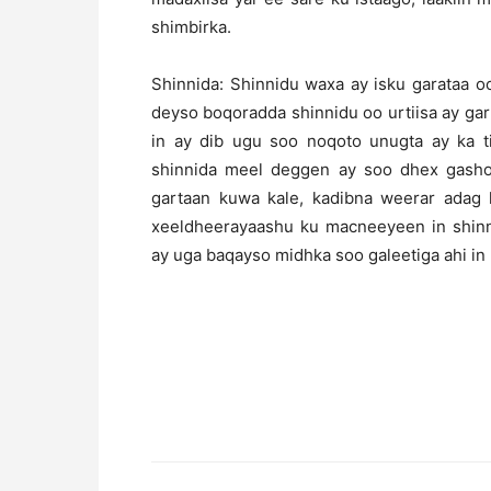
shimbirka.
Shinnida: Shinnidu waxa ay isku garataa 
deyso boqoradda shinnidu oo urtiisa ay g
in ay dib ugu soo noqoto unugta ay ka ti
shinnida meel deggen ay soo dhex gasho 
gartaan kuwa kale, kadibna weerar adag l
xeeldheerayaashu ku macneeyeen in shinn
ay uga baqayso midhka soo galeetiga ahi in