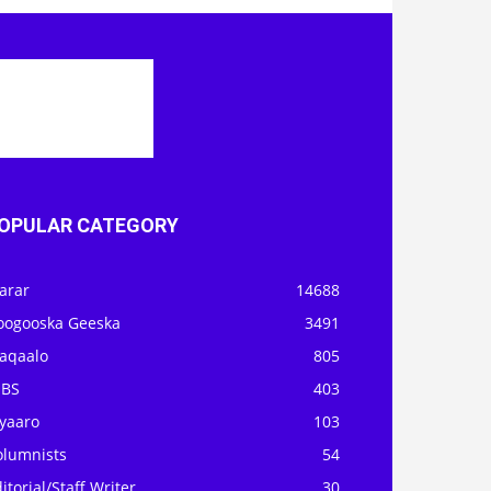
OPULAR CATEGORY
arar
14688
oogooska Geeska
3491
aqaalo
805
OBS
403
iyaaro
103
olumnists
54
itorial/Staff Writer
30