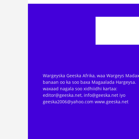
Wargeyska Geeska Afrika, waa Wargeys Madax
banaan oo ka soo baxa Magaalada Hargeysa.
waxaad nagala soo xidhiidhi kartaa:
editor@geeska.net, info@geeska.net iyo
geeska2006@yahoo.com www.geeska.net