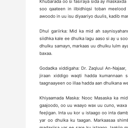
Khubarada oo si fasiraya sida ay maskaxda 
soo qaateen in ilbidhiqsi toban meeloo
awoodo in uu isu diyaariyo duulis, kadib ma
Dhul gariirka: Mid ka mid ah saynisyahan
siidhka kale ee dhulka lagu aaso si ay u soo
dhulku samayn, markaas uu dhulku lulm aya
baxaa.
Godadka xiddigaha: Dr. Zaqluul An-Najaar,
jiraan xiddigo waqti hadda kumannaan s
taagnaayeen oo illaa hadda aan dhulkana we
Khiyaamada Maska: Nooc Masaska ka mid 
gaajoodo, oo uu waayo wax uu cuno, waxa
feejigan. Inta uu kor u istaago oo inta da
yar oo dhulka ku taagan. Markaasaa shim
madaxiisa yar ee sare ku istaago, laakiin 