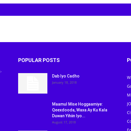
POPULAR POSTS
P
-
Dab Iyo Cadho
W
January 18, 2018
G
M
J
Maamul Mise Hoggaamiye:
Qeexdooda, Waxa Ay Ku Kala
C
Duwan Yihiin Iyo...
C
August 17, 2018
Ed