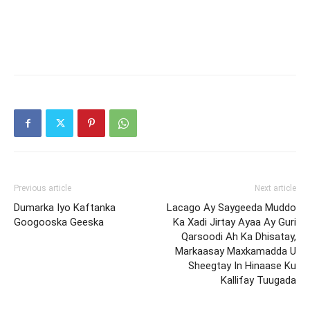
Previous article
Next article
Dumarka Iyo Kaftanka
Lacago Ay Saygeeda Muddo
Googooska Geeska
Ka Xadi Jirtay Ayaa Ay Guri
Qarsoodi Ah Ka Dhisatay,
Markaasay Maxkamadda U
Sheegtay In Hinaase Ku
Kallifay Tuugada