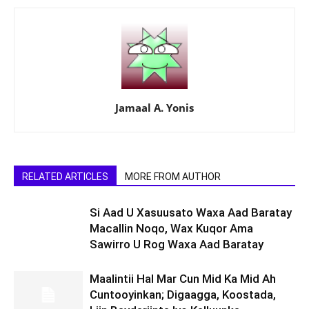
Jamaal A. Yonis
RELATED ARTICLES
MORE FROM AUTHOR
Si Aad U Xasuusato Waxa Aad Baratay
Macallin Noqo, Wax Kuqor Ama
Sawirro U Rog Waxa Aad Baratay
Maalintii Hal Mar Cun Mid Ka Mid Ah
Cuntooyinkan; Digaagga, Koostada,