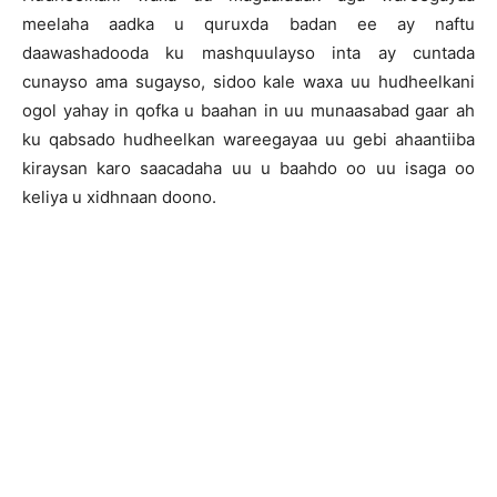
meelaha aadka u quruxda badan ee ay naftu
daawashadooda ku mashquulayso inta ay cuntada
cunayso ama sugayso, sidoo kale waxa uu hudheelkani
ogol yahay in qofka u baahan in uu munaasabad gaar ah
ku qabsado hudheelkan wareegayaa uu gebi ahaantiiba
kiraysan karo saacadaha uu u baahdo oo uu isaga oo
keliya u xidhnaan doono.