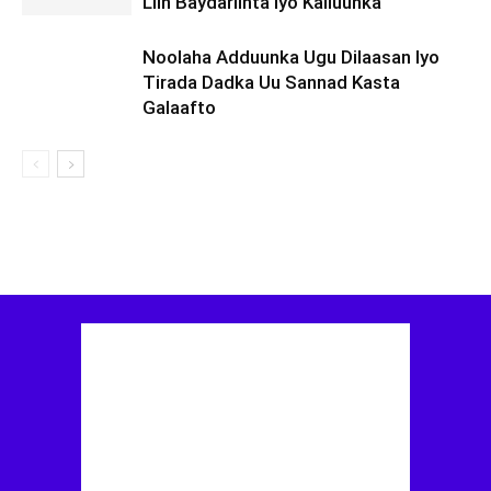
Liin Baydariinta Iyo Kalluunka
Noolaha Adduunka Ugu Dilaasan Iyo
Tirada Dadka Uu Sannad Kasta
Galaafto