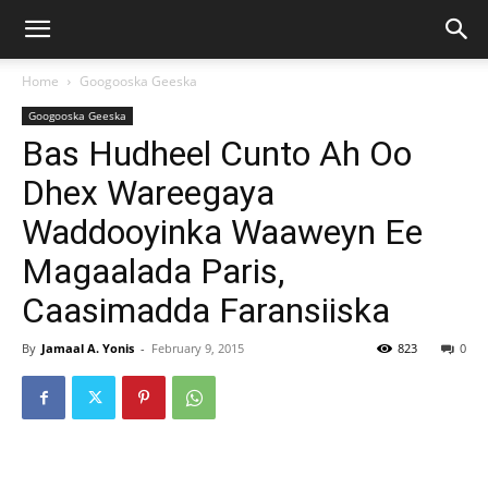
Home
Googooska Geeska
Googooska Geeska
Bas Hudheel Cunto Ah Oo
Dhex Wareegaya
Waddooyinka Waaweyn Ee
Magaalada Paris,
Caasimadda Faransiiska
By
Jamaal A. Yonis
-
February 9, 2015
823
0