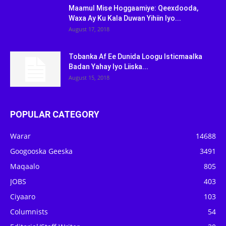
Maamul Mise Hoggaamiye: Qeexdooda,
Waxa Ay Ku Kala Duwan Yihiin Iyo...
August 17, 2018
Tobanka Af Ee Dunida Loogu Isticmaalka
Badan Yahay Iyo Liiska...
August 15, 2018
POPULAR CATEGORY
Warar
14688
Googooska Geeska
3491
Maqaalo
805
JOBS
403
Ciyaaro
103
Columnists
54