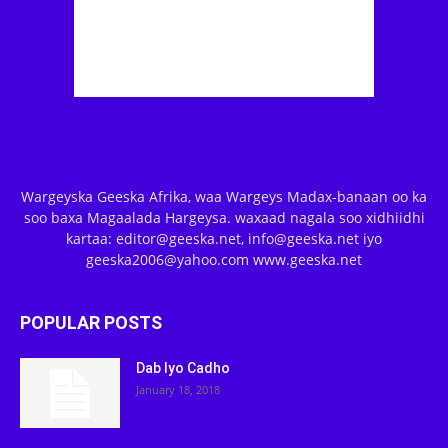
Wargeyska Geeska Afrika, waa Wargeys Madax-banaan oo ka
soo baxa Magaalada Hargeysa. waxaad nagala soo xidhiidhi
kartaa: editor@geeska.net, info@geeska.net iyo
geeska2006@yahoo.com www.geeska.net
POPULAR POSTS
Dab Iyo Cadho
January 18, 2018