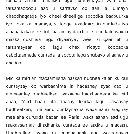
tusaale ahaan miisaska lagu cuntaynayaa waa qaar
farsamadoodu aad u sarrayso oo aan la lulmayn
dhaqdhaqaaqa iyo dheel-dheelliga socodka baabuurka
iyo jidka ka imanaya, si looga taxaddaro in cuntada iyo
alaabada kale ee dul saarani ay daadato, sidoo kale waxaa
miiska dushiisa lagu diyaariyey weel si gaar ah u
farsamaysan oo lagu dhex ridayo koobabka
cabbitaannada cuntada la socota lagu shubayo si aanay u
daadan.
Mid ka mid ah macaamiisha baskan hudheelka ah ku dul
cuntaysay oo warbaahinta la hadashay ayaa aad u
ammaantay hudheelkan, waxaana hadalladeeda ka mid
ahaa, “Aad baan ula dhacay fikirka lagu aasaasay
hudheelkan, intii aanu cuntaynayna waxa aanu aragnay
meelaha quruxda badan ee Paris, waxa aanan aad ugu
raaxaysannay dhadhanka cuntada ee aadka u macaan.
Hudheelkani waxa uu magaaladak aga wareegayaa