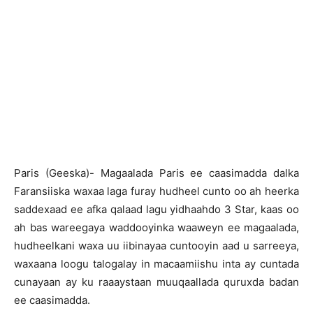
Paris (Geeska)- Magaalada Paris ee caasimadda dalka
Faransiiska waxaa laga furay hudheel cunto oo ah heerka
saddexaad ee afka qalaad lagu yidhaahdo 3 Star, kaas oo
ah bas wareegaya waddooyinka waaweyn ee magaalada,
hudheelkani waxa uu iibinayaa cuntooyin aad u sarreeya,
waxaana loogu talogalay in macaamiishu inta ay cuntada
cunayaan ay ku raaaystaan muuqaallada quruxda badan
ee caasimadda.