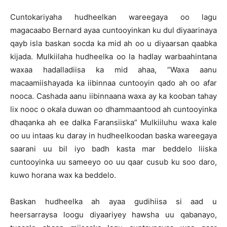
Cuntokariyaha hudheelkan wareegaya oo lagu
magacaabo Bernard ayaa cuntooyinkan ku dul diyaarinaya
qayb isla baskan socda ka mid ah oo u diyaarsan qaabka
kijada. Mulkiilaha hudheelka oo la hadlay warbaahintana
waxaa hadalladiisa ka mid ahaa, “Waxa aanu
macaamiishayada ka iibinnaa cuntooyin qado ah oo afar
nooca. Cashada aanu iibinnaana waxa ay ka kooban tahay
lix nooc o okala duwan oo dhammaantood ah cuntooyinka
dhaqanka ah ee dalka Faransiiska” Mulkiiluhu waxa kale
oo uu intaas ku daray in hudheelkoodan baska wareegaya
saarani uu bil iyo badh kasta mar beddelo liiska
cuntooyinka uu sameeyo oo uu qaar cusub ku soo daro,
kuwo horana wax ka beddelo.
Baskan hudheelka ah ayaa gudihiisa si aad u
heersarraysa loogu diyaariyey hawsha uu qabanayo,