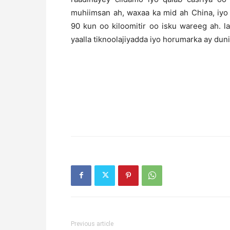
muhiimsan ah, waxaa ka mid ah China, iyo
90 kun oo kiloomitir oo isku wareeg ah. l
yaalla tiknoolajiyadda iyo horumarka ay d
Previous article