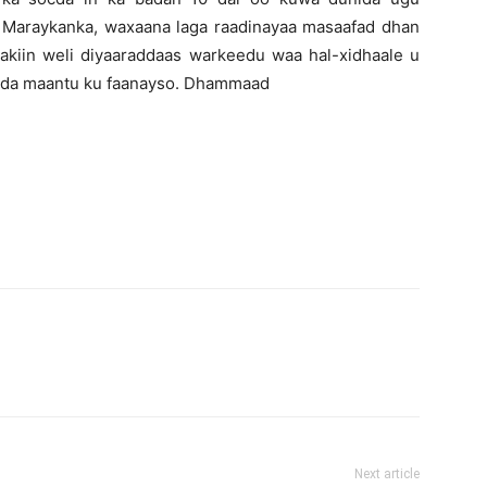
 Maraykanka, waxaana laga raadinayaa masaafad dhan
aakiin weli diyaaraddaas warkeedu waa hal-xidhaale u
unida maantu ku faanayso. Dhammaad
Next article