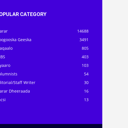
OPULAR CATEGORY
arar
14688
oogooska Geeska
3491
aqaalo
805
OBS
403
iyaaro
103
olumnists
54
itorial/Staff Writer
30
arar Dheeraada
16
csi
13