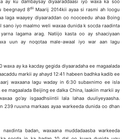
lka ay ku dambaysay diyaaraddaasi iyo waxa ka soo
dii
u beegnayd 8
Maarij 2014kii ayaa si rasmi ah loogu
haa laga waayey diyaaraddan oo nooceedu ahaa Boing
al sano iyo maalmo weli waxaa dunida k socda raadinta
 yarna lagama arag. Natiijo kasta oo ay shaaciyaan
axa uun ay noqotaa male-awaal iyo war aan lagu
.
70 waxa ay ka kacday gegida diyaaradaha ee magaalada
saacaddu markii ay ahayd 12:41 habeen badhka kadib ee
aarj waxaana lagu waday in 6:30 subaxnimo ee isla
 ee magaalada Beijing ee dalka China, laakiin markii ay
xaa go’ay isgaadhsiintii lala lahaa duuliyeyaasha.
an 239 ruuxna markaas ayaa warkeeda dunida oo dhan
n naxdinta badan, waxaana muddadaasba warkeeda
o ka socda in ka badan 10 dal oo kuwa dunida ugu