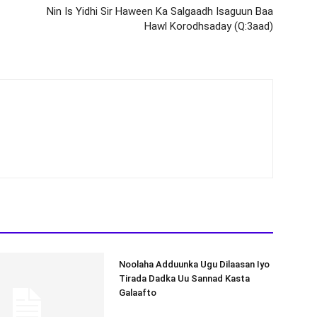
Nin Is Yidhi Sir Haween Ka Salgaadh Isaguun Baa
Hawl Korodhsaday (Q:3aad)
Noolaha Adduunka Ugu Dilaasan Iyo
Tirada Dadka Uu Sannad Kasta
Galaafto