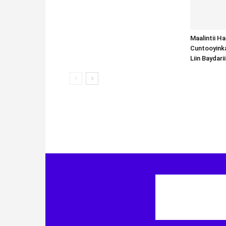
Maalintii H
Cuntooyink
Liin Baydari