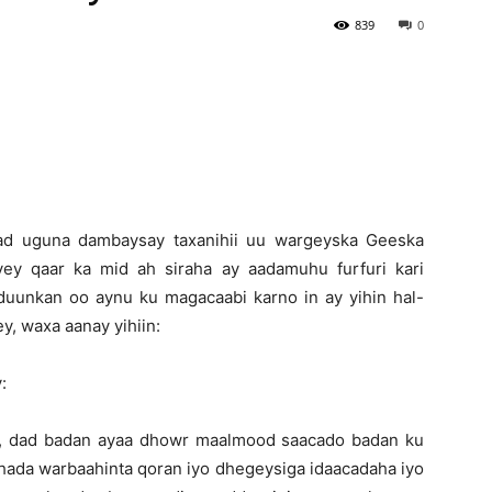
839
0
Newspaper
ad uguna dambaysay taxanihii uu wargeyska Geeska
yey qaar ka mid ah siraha ay aadamuhu furfuri kari
unkan oo aynu ku magacaabi karno in ay yihin hal-
, waxa aanay yihiin:
:
n, dad badan ayaa dhowr maalmood saacado badan ku
ashada warbaahinta qoran iyo dhegeysiga idaacadaha iyo