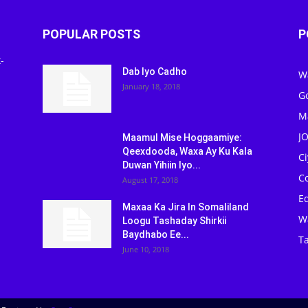
POPULAR POSTS
P
-
Dab Iyo Cadho
W
January 18, 2018
G
M
J
Maamul Mise Hoggaamiye:
Qeexdooda, Waxa Ay Ku Kala
C
Duwan Yihiin Iyo...
C
August 17, 2018
Ed
Maxaa Ka Jira In Somaliland
W
Loogu Tashaday Shirkii
Baydhabo Ee...
Ta
June 10, 2018