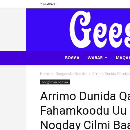
2026-08-09
BOGGA
WARAR
MAQA
Home
Googooska Geeska
Arrimo Dunida Qarniyo
Googooska Geeska
Arrimo Dunida Qa
Fahamkoodu Uu H
Noqday Cilmi B