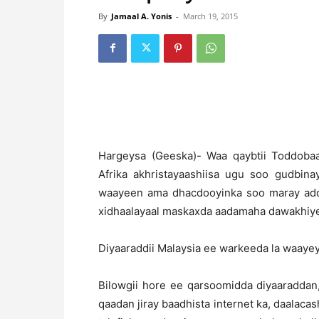
By
Jamaal A. Yonis
-
March 19, 2015
Hargeysa (Geeska)- Waa qaybtii Toddoba
Afrika akhristayaashiisa ugu soo gudbina
waayeen ama dhacdooyinka soo maray addu
xidhaalayaal maskaxda aadamaha dawakhiyey
Diyaaraddii Malaysia ee warkeeda la waayey
Bilowgii hore ee qarsoomidda diyaaradda
qaadan jiray baadhista internet ka, daalac