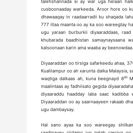
talefishannada si ay war uga helaan ha
cusboonaaday warkeeda. Aroor hore oo k
dhawaaqay in raadaarradii ku shaqada la
777 illaa maanta oo ay ka soo wareegtay h
ugu yaraan burburkii diyaaraddaas, raad
khubarada baadhistan samaynaysaana w
kalsoonaan karin ama waaba ay beenowdaa
Diyaaraddan oo tirsiga safarkeedu ahaa, 3
Kualilampur oo ah xarunta dalka Malaysia, 
dii
waqtiga dalkaas ah, kuna beegnayd 8
M
maalintaas ay fadhiisato gegida diyaaradaha
diyaaraddu haadday laba saac kadibba wa
Diyaaraddan oo ay saarnaayeen rakaab dh
ugu dambaysay.
Hal sano ayaa ka soo wareegay shilka
raadinayey ciidamo iyo qalab casriya o