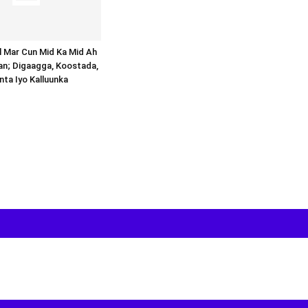
al Mar Cun Mid Ka Mid Ah
an; Digaagga, Koostada,
inta Iyo Kalluunka