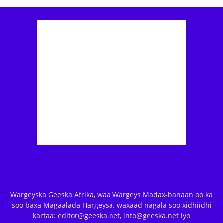
Wargeyska Geeska Afrika, waa Wargeys Madax-banaan oo ka
soo baxa Magaalada Hargeysa. waxaad nagala soo xidhiidhi
kartaa: editor@geeska.net, info@geeska.net iyo