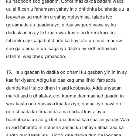
ku habboon soo gaadhin. Qofka maskaxda badani waxa
uu si fiican u fahamsan yahay in xidhiidhka bulshada uu la
leeyahay uu muhiim u yahay noloshiisa, talada iyo
go’aamada uu qaadanayo, sidaa awgeed waxa ay ku
dadaalaan in ay tirtiraan wax kasta oo keeni karo in
fahamka ay isaga bulshadu ka haysato uu mad-madow
soo galo ama in uu isaga iyo dadka ay xidhiidhayaan
isfahmi waa dhex yimaaddo.
15. Ha u qaadan in dadka oo dhami ku qasban yihiin in ay
kaa farxiyaan: Adigu kelidaa xaq uma lihid farxadda
dunida kaj irta oo dhan in aad koobsato. Adduunyadan
markii aad u dhalatay, cidi kuuma dammaanad qaadin in
wax kasta oo dhacayaa kaa farxiyo, dadaal iyo hawl oo
noloshaada ku timaadda ama dadaal kasta ay u
baahataana uu adiga kelidaa dusha kaa saaran yahay. Waa
in aad fahamto in nolosha aanad ku lahayn abaal aad ka
sugto guditaankiisa, sidoo kale dadka dunida joogana