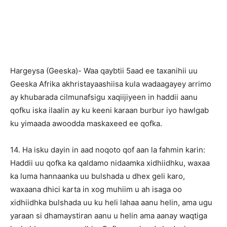
Hargeysa (Geeska)- Waa qaybtii 5aad ee taxanihii uu
Geeska Afrika akhristayaashiisa kula wadaagayey arrimo
ay khubarada cilmunafsigu xaqiijiyeen in haddii aanu
qofku iska ilaalin ay ku keeni karaan burbur iyo hawlgab
ku yimaada awoodda maskaxeed ee qofka.
14. Ha isku dayin in aad noqoto qof aan la fahmin karin:
Haddii uu qofka ka qaldamo nidaamka xidhiidhku, waxaa
ka luma hannaanka uu bulshada u dhex geli karo,
waxaana dhici karta in xog muhiim u ah isaga oo
xidhiidhka bulshada uu ku heli lahaa aanu helin, ama ugu
yaraan si dhamaystiran aanu u helin ama aanay waqtiga