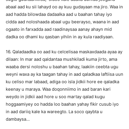
abaal aad ku sii lahayd oo ay kuu gudayaan ma jiro. Waa in
aad hadda bilowdaa dadaalka aad u baahan tahay iyo
cidda aad noloshaada abaal ugu beerayso, waana in aad
ogaato in farxadda aad raadinaysaa aanay ahayn mid
dadka oo dhami ku qasban yihiin in ay kula raadiyaan.
16. Qaladaadka oo aad ku celcelisaa maskaxdaada ayaa ay
dilaan: In mar aad qaldantaa mushkiladi kuma jirto, ama
waaba dersi noloshu u baahan tahay, laakiin ceebta ugu
weyni waxa ay ka taagan tahay in aad qaladkaa laftiisa uun
ku celiso mar labaad, adiga oo isla jidkii hore ee qaladka
keenay u maraya. Waa doqonniimo in aad baran kari
weydo in jidkii aad hore u soo martay qalad kugu
hoggaamiyey oo hadda loo baahan yahay fikir cusub iyo
in aad dariiq kale ka wareegto. La soco qaybta u
dambaysa…