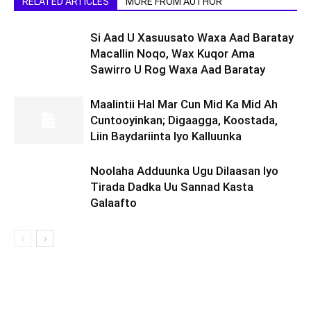
RELATED ARTICLES
MORE FROM AUTHOR
Si Aad U Xasuusato Waxa Aad Baratay
Macallin Noqo, Wax Kuqor Ama
Sawirro U Rog Waxa Aad Baratay
Maalintii Hal Mar Cun Mid Ka Mid Ah
Cuntooyinkan; Digaagga, Koostada,
Liin Baydariinta Iyo Kalluunka
Noolaha Adduunka Ugu Dilaasan Iyo
Tirada Dadka Uu Sannad Kasta
Galaafto