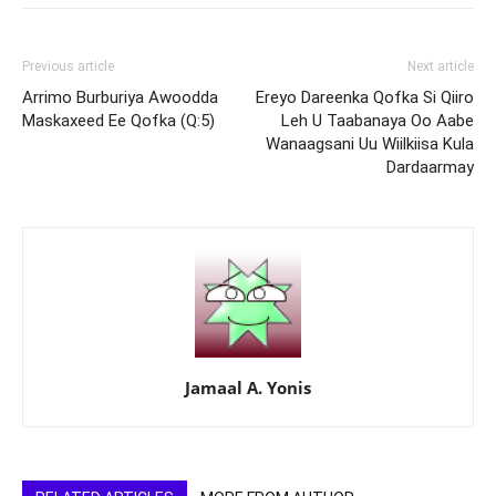
Previous article
Next article
Arrimo Burburiya Awoodda
Ereyo Dareenka Qofka Si Qiiro
Maskaxeed Ee Qofka (Q:5)
Leh U Taabanaya Oo Aabe
Wanaagsani Uu Wiilkiisa Kula
Dardaarmay
Jamaal A. Yonis