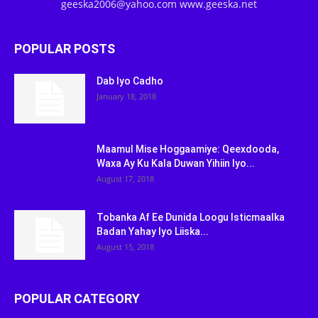
geeska2006@yahoo.com www.geeska.net
POPULAR POSTS
Dab Iyo Cadho
January 18, 2018
Maamul Mise Hoggaamiye: Qeexdooda,
Waxa Ay Ku Kala Duwan Yihiin Iyo...
August 17, 2018
Tobanka Af Ee Dunida Loogu Isticmaalka
Badan Yahay Iyo Liiska...
August 15, 2018
POPULAR CATEGORY