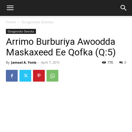
Home
Googooska Geeska
Googooska Geeska
Arrimo Burburiya Awoodda
Maskaxeed Ee Qofka (Q:5)
By
Jamaal A. Yonis
-
April 7, 2015
770
0