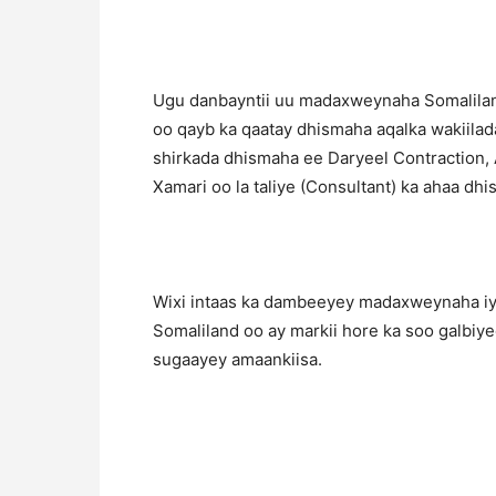
Ugu danbayntii uu madaxweynaha Somalilan
oo qayb ka qaatay dhismaha aqalka wakiila
shirkada dhismaha ee Daryeel Contraction,
Xamari oo la taliye (Consultant) ka ahaa dhi
Wixi intaas ka dambeeyey madaxweynaha iyo
Somaliland oo ay markii hore ka soo galbiy
sugaayey amaankiisa.