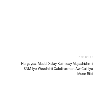
Next article
Hargeysa: Madal Xalay Kulmisay Mujaahidiintii
SNM Iyo Weedhihii Cabdiraxman Aw Cali Iyo
Muse Biixi