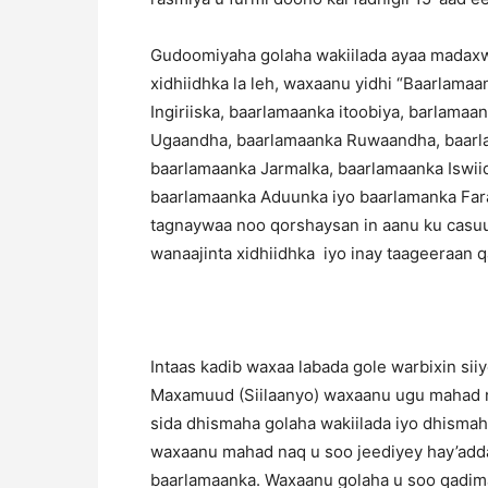
Gudoomiyaha golaha wakiilada ayaa madax
xidhiidhka la leh, waxaanu yidhi “Baarlam
Ingiriiska, baarlamaanka itoobiya, barlama
Ugaandha, baarlamaanka Ruwaandha, baarl
baarlamaanka Jarmalka, baarlamaanka Iswii
baarlamaanka Aduunka iyo baarlamanka Fara
tagnaywaa noo qorshaysan in aanu ku casuu
wanaajinta xidhiidhka iyo inay taageeraan 
Intaas kadib waxaa labada gole warbixin 
Maxamuud (Siilaanyo) waxaanu ugu mahad na
sida dhismaha golaha wakiilada iyo dhismah
waxaanu mahad naq u soo jeediyey hay’adda
baarlamaanka. Waxaanu golaha u soo qadimay 