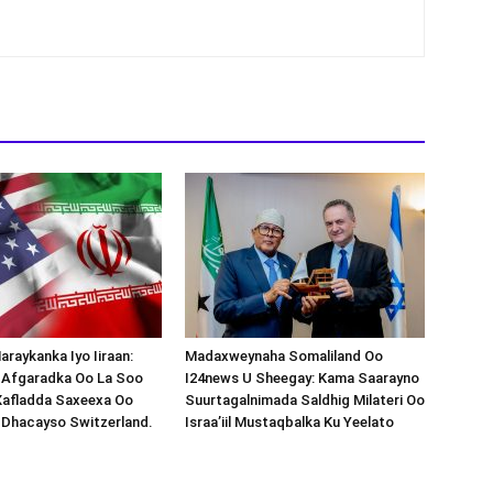
araykanka Iyo Iiraan:
Madaxweynaha Somaliland Oo
s-Afgaradka Oo La Soo
I24news U Sheegay: Kama Saarayno
Xafladda Saxeexa Oo
Suurtagalnimada Saldhig Milateri Oo
 Dhacayso Switzerland.
Israa’iil Mustaqbalka Ku Yeelato