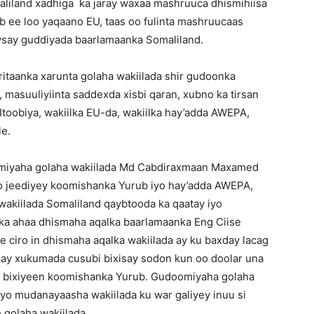
iland xadhiga ka jaray waxaa mashruuca dhismihiisa
 ee loo yaqaano EU, taas oo fulinta mashruucaas
ysay guddiyada baarlamaanka Somaliland.
itaanka xarunta golaha wakiilada shir gudoonka
 masuuliyiinta saddexda xisbi qaran, xubno ka tirsan
Itoobiya, wakiilka EU-da, wakiilka hay’adda AWEPA,
le.
omiyaha golaha wakiilada Md Cabdiraxmaan Maxamed
o jeediyey koomishanka Yurub iyo hay’adda AWEPA,
akiilada Somaliland qaybtooda ka qaatay iyo
 ka ahaa dhismaha aqalka baarlamaanka Eng Ciise
ciro in dhismaha aqalka wakiilada ay ku baxday lacag
o ay xukumada cusubi bixisay sodon kun oo doolar una
 ay bixiyeen koomishanka Yurub. Gudoomiyaha golaha
yo mudanayaasha wakiilada ku war galiyey inuu si
 golaha wakiilada.