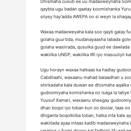
Dhismaha cusub ee uu madaxweynaha Somal
qaybta ugu badan qaatay koomishanka Yurub
siiyey hay’adda AWEPA oo si weyn la shaqa
Waxaa madaxweyaha kala soo qayb galay fur
golaha guurtida, mudanayaasha labada gole,
golaha wasiirada, qusulka guud ee dawlada 
wakiilka UNDP, wakiilka IRI iyo masuuliyii ka
Ugu horayn waxaa halkaas ka hadlay gudo
Cabdilaahi, waxaanu mahad balaadhan u so
shirkadaha kala duwan ee dhismaha aqalka w
gudoomiyaha komishanka oo isaga la taliye
Yuusuf Xamari, waxaanu sheegay gudoomiye 
dhan boqol iyo toban kun oo doolar, taas o
dhiganta boqolkiiba toban, halka inta kale
wakiilada ayaa intaas kadib madaxweynaha i
rasmiya u furmi doono kal fadhigii 15-aad ee