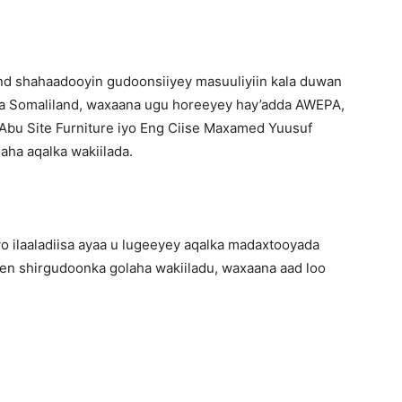
d shahaadooyin gudoonsiiyey masuuliyiin kala duwan
da Somaliland, waxaana ugu horeeyey hay’adda AWEPA,
 Abu Site Furniture iyo Eng Ciise Maxamed Yuusuf
saha aqalka wakiilada.
 ilaaladiisa ayaa u lugeeyey aqalka madaxtooyada
een shirgudoonka golaha wakiiladu, waxaana aad loo