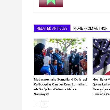
RELATED ARTICLES
MORE FROM AUTHOR
Madaxweynaha Somaliland Oo Israel
Heshiiska M
Ku Booqday Carruur Reer Somaliland
Qoraalka I
Ah Oo Qalliin Wadnaha Ah Loo
Saaray Iyo 
Sameeyay.
Jimcaha Ka