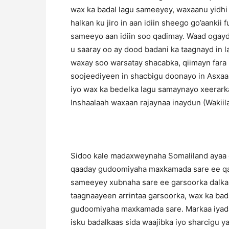
wax ka badal lagu sameeyey, waxaanu yidhi 
halkan ku jiro in aan idiin sheego go’aankii 
sameeyo aan idiin soo qadimay. Waad ogayde
u saaray oo ay dood badani ka taagnayd in la 
waxay soo warsatay shacabka, qiimayn fara
soojeediyeen in shacbigu doonayo in Asxaabt
iyo wax ka bedelka lagu samaynayo xeerark
Inshaalaah waxaan rajaynaa inaydun (Waki
Sidoo kale madaxweynaha Somaliland ayaa go
qaaday gudoomiyaha maxkamada sare ee qar
sameeyey xubnaha sare ee garsoorka dalka,
taagnaayeen arrintaa garsoorka, wax ka ba
gudoomiyaha maxkamada sare. Markaa iyada
isku badalkaas sida waajibka iyo sharcigu y