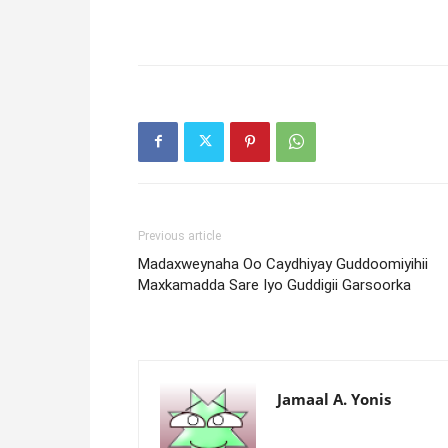
Previous article
Madaxweynaha Oo Caydhiyay Guddoomiyihii
Maxkamadda Sare Iyo Guddigii Garsoorka
Jamaal A. Yonis