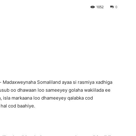
1052
0
Newspaper
- Madaxweynaha Somaliland ayaa si rasmiya xadhiga
cusub oo dhawaan loo sameeyey golaha wakiilada ee
ya, isla markaana loo dhameeyey qalabka cod
hal cod baahiye.