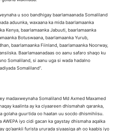
weynaha u soo bandhigay baarlamaanada Somaliland
aanada aduunka, waxaana ka mida baarlamaanka
anka Kenya, baarlamaanka Jabuuti, baarlamaanka
amaanka Botuswaana, baarlamaanka Yurub,
dhan, baarlamaanka Fiinland, baarlamaanka Noorway,
nsiiska. Baarlamaanadaas oo aanu safaro shaqo ku
no Somaliland, si aanu uga si wada hadalno
qadiyada Somaliland”.
siiyey madaxweynaha Somaliland Md Axmed Maxamed
qay kaalinta ay ka ciyaareen dhismahah qaranka,
a golaha guurtida oo haatan uu socdo dhismihiisu.
 AWEPA iyo cidi gacan ka gaystay dhismaha aqalka
go’aankii furista ururada siyaasiga ah oo kaabis iyo