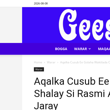
2026-08-08
BOGGA
WARAR
MAQA
Home
Warar
Aqalka Cusub Ee Golaha Wakiilada O
Warar
Aqalka Cusub Ee
Shalay Si Rasmi
Jaray