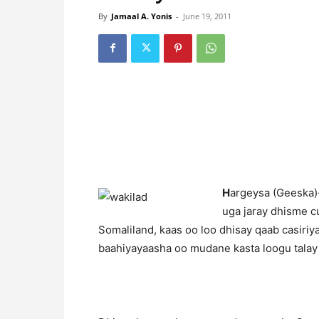
By
Jamaal A. Yonis
-
June 19, 2011
H
argeysa (Geeska)
uga jaray dhisme 
Somaliland, kaas oo loo dhisay qaab casiri
baahiyayaasha oo mudane kasta loogu talay 