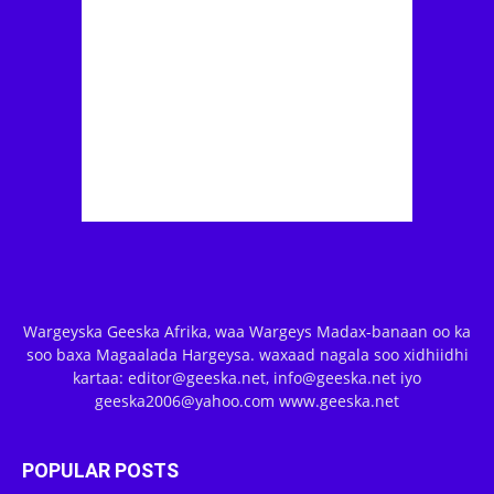
Wargeyska Geeska Afrika, waa Wargeys Madax-banaan oo ka
soo baxa Magaalada Hargeysa. waxaad nagala soo xidhiidhi
kartaa: editor@geeska.net, info@geeska.net iyo
geeska2006@yahoo.com www.geeska.net
POPULAR POSTS