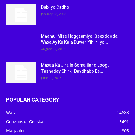
Dab Iyo Cadho
January 18, 2018
Maamul Mise Hoggaamiye: Qeexdooda,
Waxa Ay Ku Kala Duwan Yihiin Iyo...
August 17, 2018
Maxaa Ka Jira In Somaliland Loogu
Tashaday Shirkii Baydhabo Ee...
June 10, 2018
POPULAR CATEGORY
Warar
14688
Googooska Geeska
3491
Maqaalo
805