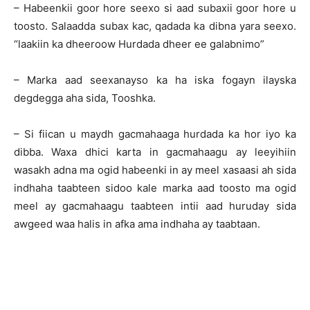
– Habeenkii goor hore seexo si aad subaxii goor hore u
toosto. Salaadda subax kac, qadada ka dibna yara seexo.
“laakiin ka dheeroow Hurdada dheer ee galabnimo”
– Marka aad seexanayso ka ha iska fogayn ilayska
degdegga aha sida, Tooshka.
– Si fiican u maydh gacmahaaga hurdada ka hor iyo ka
dibba. Waxa dhici karta in gacmahaagu ay leeyihiin
wasakh adna ma ogid habeenki in ay meel xasaasi ah sida
indhaha taabteen sidoo kale marka aad toosto ma ogid
meel ay gacmahaagu taabteen intii aad huruday sida
awgeed waa halis in afka ama indhaha ay taabtaan.