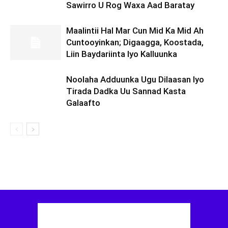
Sawirro U Rog Waxa Aad Baratay
Maalintii Hal Mar Cun Mid Ka Mid Ah
Cuntooyinkan; Digaagga, Koostada,
Liin Baydariinta Iyo Kalluunka
Noolaha Adduunka Ugu Dilaasan Iyo
Tirada Dadka Uu Sannad Kasta
Galaafto