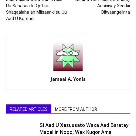
Uu Sababaa In Qofka
Ansixiyay Xeerkii
Shaqaalaha ah Miisaankiisu Uu
Diiwaangelinta
Aad U Kordho
Jamaal A. Yonis
RELATED ARTICLES
MORE FROM AUTHOR
Si Aad U Xasuusato Waxa Aad Baratay
Macallin Noqo, Wax Kuqor Ama