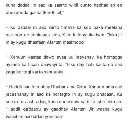
kuna dadaal in aad ka saarto wixii cunto hadhaa ah ee
dhexdooda gasha (Findhicil)”
– Ku dadaal in aad xiirto timaha ka soo baxa meelaha
qarsoon ee jidhkaaga sida, Kilin killooyinka iwm. “Iska jir
in ay kugu dhaafaan Afartan maalmood”
– Xanuun kastaa dawo ayaa uu leeyahay, ka hortagga
ayaana ka fiican daawaynta. “Isku day hab kasta oo aad
kaga hortegi karto xanuunka.
– Haddii aad leedahay Dhabar ama Qoor Xanuun ama aad
jeceshahay in aad ka hortagto in ay kugu dhacaan, Ku
seexo furaash adag, kana dheeroow sariirta isbiriinka ah.
“Haddii da’daadu ay gaadhay Afartan Jir waaba kugu
waajib in aad sidan yeeshaa”