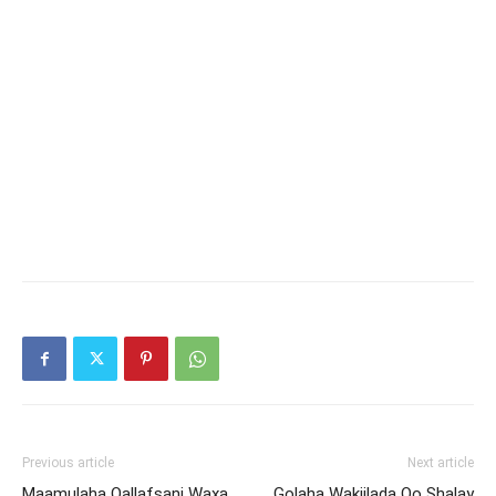
Previous article
Next article
Maamulaha Qallafsani Waxa
Golaha Wakiilada Oo Shalay