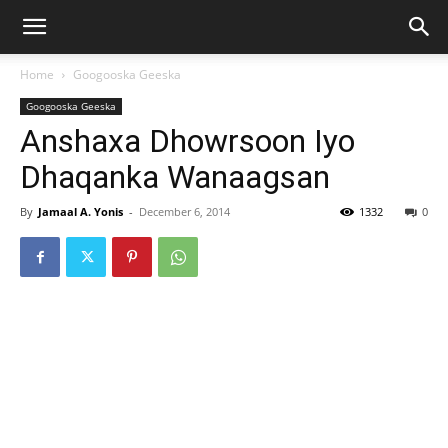
Home
Googooska Geeska
Googooska Geeska
Anshaxa Dhowrsoon Iyo
Dhaqanka Wanaagsan
By
Jamaal A. Yonis
-
December 6, 2014
1332
0