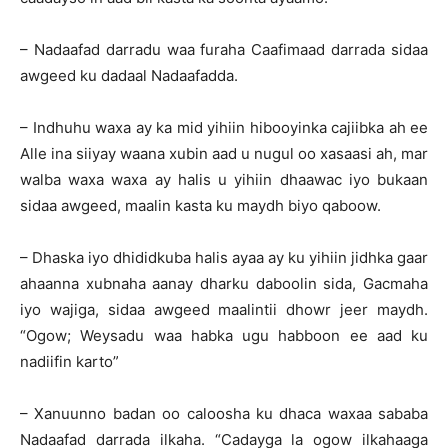
– Nadaafad darradu waa furaha Caafimaad darrada sidaa
awgeed ku dadaal Nadaafadda.
– Indhuhu waxa ay ka mid yihiin hibooyinka cajiibka ah ee
Alle ina siiyay waana xubin aad u nugul oo xasaasi ah, mar
walba waxa waxa ay halis u yihiin dhaawac iyo bukaan
sidaa awgeed, maalin kasta ku maydh biyo qaboow.
– Dhaska iyo dhididkuba halis ayaa ay ku yihiin jidhka gaar
ahaanna xubnaha aanay dharku daboolin sida, Gacmaha
iyo wajiga, sidaa awgeed maalintii dhowr jeer maydh.
“Ogow; Weysadu waa habka ugu habboon ee aad ku
nadiifin karto”
– Xanuunno badan oo caloosha ku dhaca waxaa sababa
Nadaafad darrada ilkaha. “Cadayga la ogow ilkahaaga