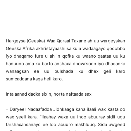
Hargeysa (Geeska)-Waa Qoraal Taxane ah uu wargeyskan
Geeska Afrika akhristayaashiisa kula wadaagayo qodobbo
iyo dhaqamo fure u ah in qofka ku waano qaataa uu ku
hanuuno ama ku barto anshaxa dhowrsoon iyo dhaqanka
wanaagsan ee uu bulshada ku dhex geli karo
sumcaddana kaga heli karo.
Inta aanad dadka sixin, horta naftaada sax
– Daryeel Nadaafadda Jidhkaaga kana ilaali wax kasta oo
wax yeeli kara. “Ilaahay waxa uu inoo abuuray sidii ugu
farshaxansanayd ee loo abuuro makhluuq. Sida awgeed