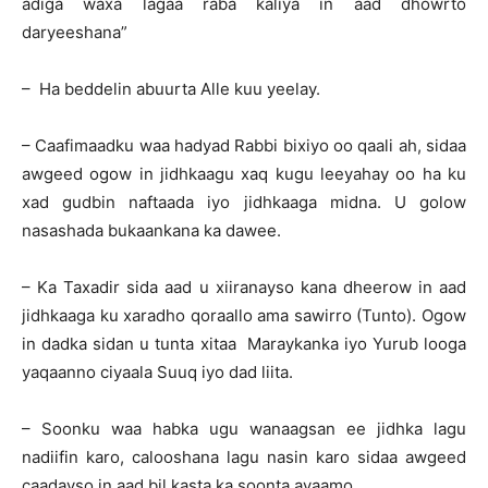
adiga waxa lagaa raba kaliya in aad dhowrto
daryeeshana”
– Ha beddelin abuurta Alle kuu yeelay.
– Caafimaadku waa hadyad Rabbi bixiyo oo qaali ah, sidaa
awgeed ogow in jidhkaagu xaq kugu leeyahay oo ha ku
xad gudbin naftaada iyo jidhkaaga midna. U golow
nasashada bukaankana ka dawee.
– Ka Taxadir sida aad u xiiranayso kana dheerow in aad
jidhkaaga ku xaradho qoraallo ama sawirro (Tunto). Ogow
in dadka sidan u tunta xitaa Maraykanka iyo Yurub looga
yaqaanno ciyaala Suuq iyo dad liita.
– Soonku waa habka ugu wanaagsan ee jidhka lagu
nadiifin karo, calooshana lagu nasin karo sidaa awgeed
caadayso in aad bil kasta ka soonta ayaamo.