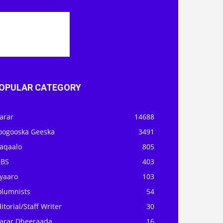
OPULAR CATEGORY
arar
14688
oogooska Geeska
3491
aqaalo
805
OBS
403
iyaaro
103
olumnists
54
itorial/Staff Writer
30
arar Dheeraada
16