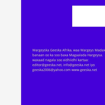
Wargeyska Geeska Afrika, waa Wargeys Madax
banaan oo ka soo baxa Magaalada Hargeysa.
waxaad nagala soo xidhiidhi kartaa:
editor@geeska.net, info@geeska.net iyo
geeska2006@yahoo.com www.geeska.net