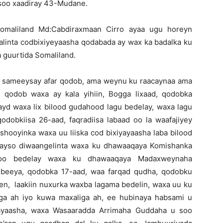
 soo xaadiray 43-Mudane.
Somaliland Md:Cabdiraxmaan Cirro ayaa ugu horeyn
alinta codbixiyeyaasha qodabada ay wax ka badalka ku
guurtida Somaliland.
u sameeysay afar qodob, ama weynu ku raacaynaa ama
 qodob waxa ay kala yihiin, Bogga lixaad, qodobka
nayd waxa lix bilood gudahood lagu bedelay, waxa lagu
qodobkiisa 26-aad, faqradiisa labaad oo la waafajiyey
hooyinka waxa uu liiska cod bixiyayaasha laba bilood
aamayso diwaangelinta waxa ku dhawaaqaya Komishanka
soo bedelay waxa ku dhawaaqaya Madaxweynaha
beeya, qodobka 17-aad, waa farqad qudha, qodobku
een, laakiin nuxurka waxba lagama bedelin, waxa uu ku
ga ah iyo kuwa maxaliga ah, ee hubinaya habsami u
yayaasha, waxa Wasaaradda Arrimaha Guddaha u soo