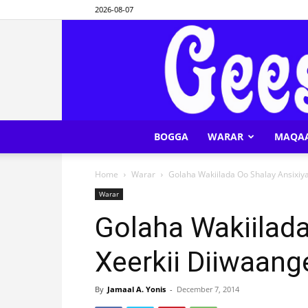
2026-08-07
BOGGA
WARAR
MAQA
Home
Warar
Golaha Wakiilada Oo Shalay Ansixiya
Warar
Golaha Wakiilada
Xeerkii Diiwaang
By
Jamaal A. Yonis
-
December 7, 2014