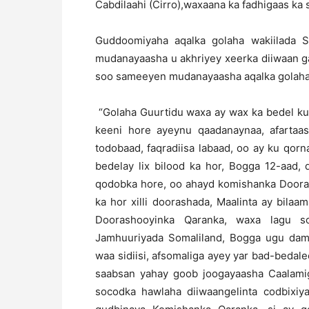
Cabdilaahi (Cirro),waxaana ka fadhigaas ka
Guddoomiyaha aqalka golaha wakiilada 
mudanayaasha u akhriyey xeerka diiwaan g
soo sameeyen mudanayaasha aqalka golaha 
“Golaha Guurtidu waxa ay wax ka bedel k
keeni hore ayeynu qaadanaynaa, afartaas
todobaad, faqradiisa labaad, oo ay ku qor
bedelay lix bilood ka hor, Bogga 12-aad, 
qodobka hore, oo ahayd komishanka Dooras
ka hor xilli doorashada, Maalinta ay bil
Doorashooyinka Qaranka, waxa lagu 
Jamhuuriyada Somaliland, Bogga ugu dam
waa sidiisi, afsomaliga ayey yar bad-bedal
saabsan yahay goob joogayaasha Caalami
socodka hawlaha diiwaangelinta codbixi