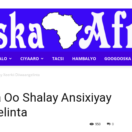
ALO
CIYAARO
TACSI
HAMBALYO
GOOGOOSKA 
Geeska
y Xeerkii Diiwaangelinta
 Oo Shalay Ansixiyay
elinta
Afrika
950
0