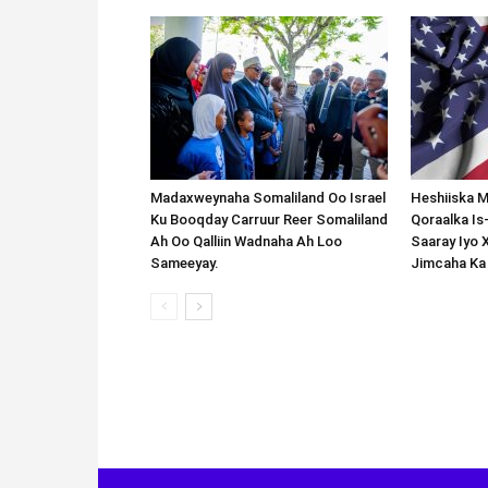
Madaxweynaha Somaliland Oo Israel
Heshiiska M
Ku Booqday Carruur Reer Somaliland
Qoraalka I
Ah Oo Qalliin Wadnaha Ah Loo
Saaray Iyo 
Sameeyay.
Jimcaha Ka