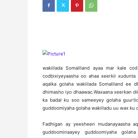
wakiilada Somaliland ayaa mar kale cod
codbixiyeyaasha oo ahaa xeerkii xudunta 
aqalka golaha wakiilada Somaliland ee
dhimasho iyo dhaawac.Waxaana xeerkan dii
ka badal ku soo sameeyey golaha guurtid
guddoomiyaha golaha wakiiladu uu wax ku d
Fadhigan ay yeesheen mudanayaasha aqa
guddoominaayey guddoomiyaha golaha