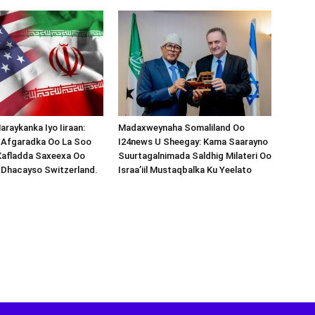
araykanka Iyo Iiraan:
Madaxweynaha Somaliland Oo
s-Afgaradka Oo La Soo
I24news U Sheegay: Kama Saarayno
Xafladda Saxeexa Oo
Suurtagalnimada Saldhig Milateri Oo
 Dhacayso Switzerland.
Israa’iil Mustaqbalka Ku Yeelato