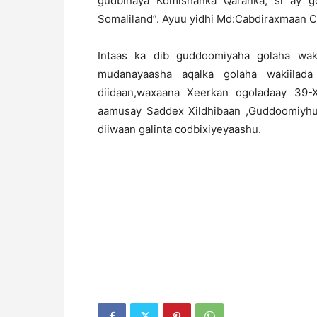
gudbinaya Komishanka Qaranka, si ay g
Somaliland”. Ayuu yidhi Md:Cabdiraxmaan Ci
Intaas ka dib guddoomiyaha golaha wak
mudanayaasha aqalka golaha wakiilad
diidaan,waxaana Xeerkan ogoladaay 39-X
aamusay Saddex Xildhibaan ,Guddoomiyhu
diiwaan galinta codbixiyeyaashu.