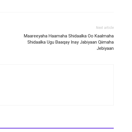
Next article
Maareeyaha Haamaha Shidaalka Oo Kaalmaha
Shidaalka Ugu Baaqay Inay Jabiyaan Qiimaha
Jebiyaan