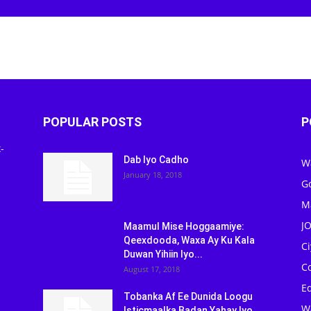
POPULAR POSTS
P
-
Dab Iyo Cadho
W
January 18, 2018
G
M
J
Maamul Mise Hoggaamiye:
Qeexdooda, Waxa Ay Ku Kala
C
Duwan Yihiin Iyo...
C
August 17, 2018
Ed
Tobanka Af Ee Dunida Loogu
W
Isticmaalka Badan Yahay Iyo