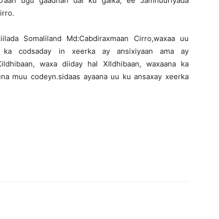
o’aan ugu gaadhan dal ku galka, ee Jamhuuriyada
rro.
iilada Somaliland Md:Cabdiraxmaan Cirro,waxaa uu
a ka codsaday in xeerka ay ansixiyaan ama ay
ildhibaan, waxa diiday hal XIldhibaan, waxaana ka
na muu codeyn.sidaas ayaana uu ku ansaxay xeerka